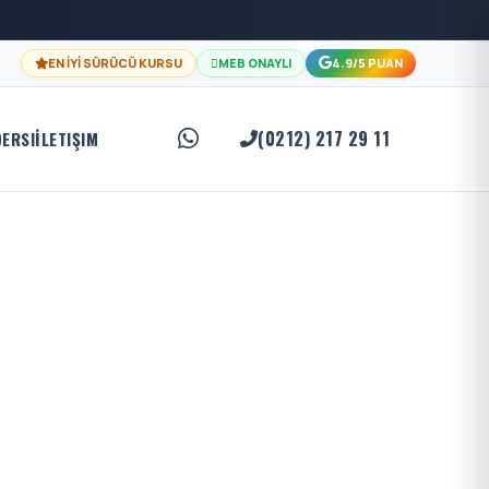
EN İYİ SÜRÜCÜ KURSU
MEB ONAYLI
4.9/5 PUAN
(0212) 217 29 11
DERSI
İLETIŞIM