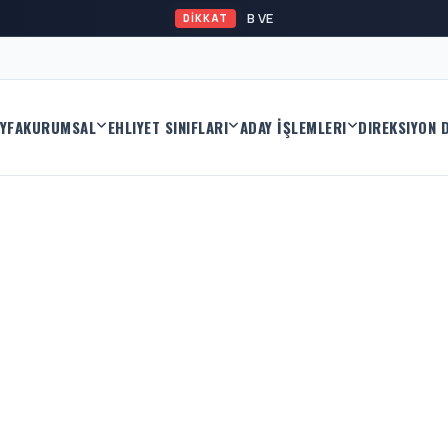
B VE A2 EHLİYET KAYI
DİKKAT
YFA
KURUMSAL
EHLIYET SINIFLARI
ADAY İŞLEMLERI
DIREKSIYON 