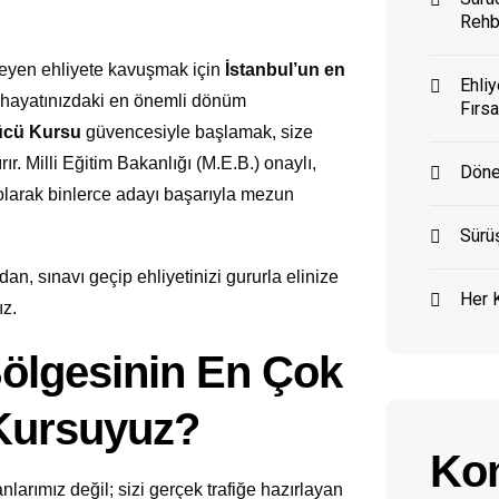
Rehb
sleyen ehliyete kavuşmak için
İstanbul’un en
Ehliy
 hayatınızdaki en önemli dönüm
Fırsa
ücü Kursu
güvencesiyle başlamak, size
ır. Milli Eğitim Bakanlığı (M.E.B.) onaylı,
Döne
larak binlerce adayı başarıyla mezun
Sürüş
an, sınavı geçip ehliyetinizi gururla elinize
Her K
ız.
ölgesinin En Çok
 Kursuyuz?
Kon
larımız değil; sizi gerçek trafiğe hazırlayan