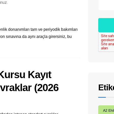
unuz.
nlik donanımları tam ve periyodik bakımları
yon sınavına da aynı araçla girersiniz, bu
Kursu Kayıt
Evraklar (2026
Etik
A2 Ehl