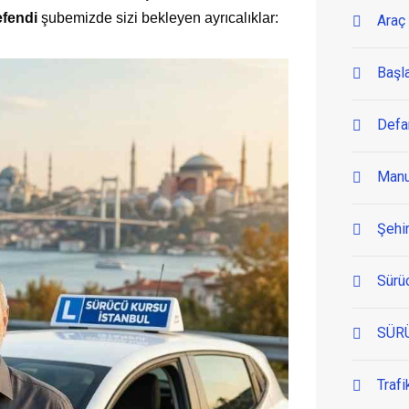
fendi
şubemizde sizi bekleyen ayrıcalıklar:
Araç 
Başl
Defa
Manu
Şehir
Sürü
SÜR
Trafi