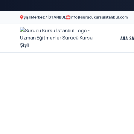
Şişli Merkez / İSTANBUL
info@surucukursuistanbul.com
ANA SA
Sürücü
A2
Motor
Kursu
Ehliyeti
İstanbul
Ve
-
Özel
Şişli
Direksiyon
En