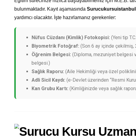
Eğitim sürecinize hızlıca başlayabilmemiz için M.E.B. tar
bulunmaktadır. Kayıt aşamasında
Surucukursuistanbu
yardımcı olacaktır. İşte hazırlamanız gerekenler:
Nüfus Cüzdanı (Kimlik) Fotokopisi:
(Yeni tip T.C.
Biyometrik Fotoğraf:
(Son 6 ay içinde çekilmiş, 
Öğrenim Belgesi:
(Diploma, mezuniyet belgesi v
belgesi.)
Sağlık Raporu:
(Aile Hekimliği veya özel poliklini
Adli Sicil Kaydı:
(e-Devlet üzerinden “Resmi Kurum”
Kan Grubu Kartı:
(Kimliğinizde veya sağlık rapor