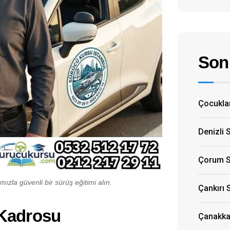
Son 
Çocuklar
Denizli 
Çorum S
ızla güvenli bir sürüş eğitimi alın.
Çankırı 
 Kadrosu
Çanakkal