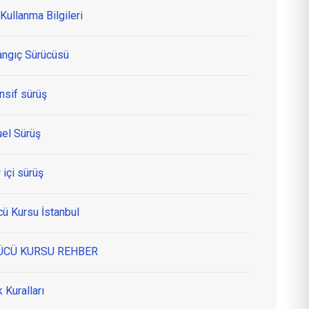
Kullanma Bilgileri
angıç Sürücüsü
nsif sürüş
el Sürüş
 içi sürüş
cü Kursu İstanbul
ÜCÜ KURSU REHBER
k Kuralları