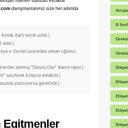
afından istenen standart evraklar
l.com
danışmanlarımız size her adımda
Avrupa
B Sınıf
 Kimlik Kartı tercih edilir.)
Direks
2 adet.)
eya e-Devlet üzerinden alınan öğrenci
Direks
klerden alınmış “Sürücü Olur” ibareli rapor.)
Ehliye
 seçilerek kolayca alınabilir.)
Ehliye
unuzda yazmıyorsa gereklidir.)
Ehliyet
Ehliye
Ehliyet