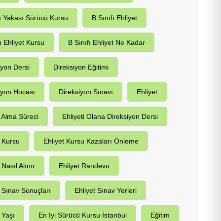
 Yakası Sürücü Kursu
B Sınıfı Ehliyet
ı Ehliyet Kursu
B Sınıfı Ehliyet Ne Kadar
iyon Dersi
Direksiyon Eğitimi
iyon Hocası
Direksiyon Sınavı
Ehliyet
t Alma Süreci
Ehliyeti Olana Direksiyon Dersi
t Kursu
Ehliyet Kursu Kazaları Önleme
 Nasıl Alınır
Ehliyet Randevu
t Sınav Sonuçları
Ehliyet Sınav Yerleri
 Yaşı
En Iyi Sürücü Kursu İstanbul
Eğitim