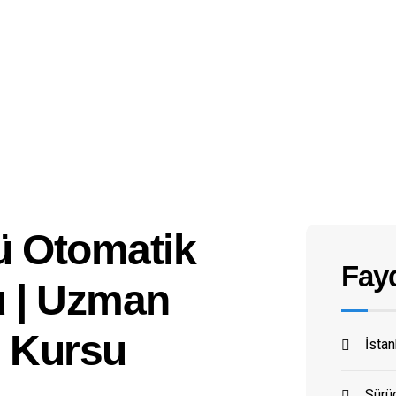
ü Otomatik
Fayd
u | Uzman
ü Kursu
İsta
Sürüc