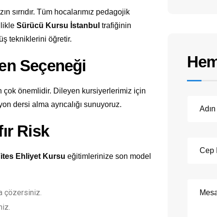
n sırrıdır. Tüm hocalarımız pedagojik
llikle
Sürücü Kursu İstanbul
trafiğinin
ş tekniklerini öğretir.
Hem
men Seçeneği
 çok önemlidir. Dileyen kursiyerlerimiz için
yon dersi alma ayrıcalığı sunuyoruz.
fır Risk
ites Ehliyet Kursu
eğitimlerinize son model
 çözersiniz.
niz.