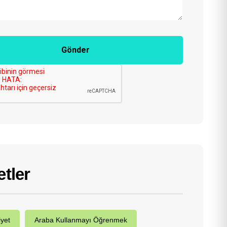
Gönder
etler
iyet
Araba Kullanmayı Öğrenmek