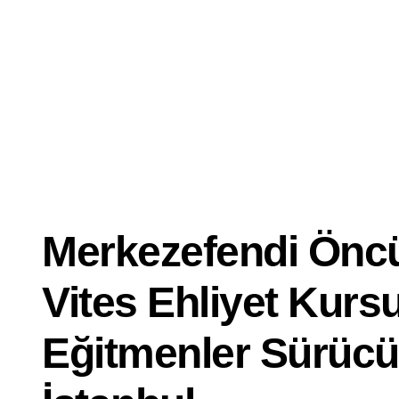
Dersi
İyi
Ehliyet
Kursu
Merkezefendi Önc
Vites Ehliyet Kurs
Eğitmenler Sürüc