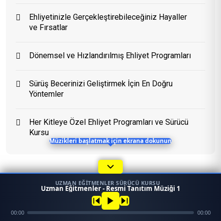
Ehliyetinizle Gerçekleştirebileceğiniz Hayaller
ve Fırsatlar
Eğitim Danışmanı
En Hızlı Sürücü Kursu
Dönemsel ve Hızlandırılmış Ehliyet Programları
Bugün 08:13
Sürüş Becerinizi Geliştirmek İçin En Doğru
Yöntemler
Her Kitleye Özel Ehliyet Programları ve Sürücü
Kursu
Müzikleri başlatmak için ekrana dokunun
UZMAN EĞITMENLER SÜRÜCÜ KURSU
1
Uzman Eğitmenler - Resmi Tanıtım Müziği 1
45958
Konular
Ara
Konum
00:00
00:00
Mezun