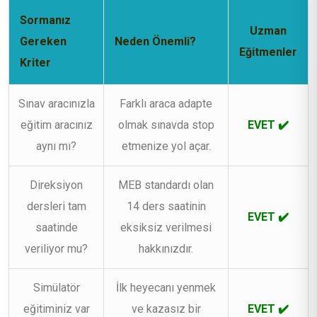
Sormanız
Uzman
Gereken
Neden Önemli?
Eğitmenler
Kriter
Sınav aracınızla
Farklı araca adapte
eğitim aracınız
olmak sınavda stop
EVET ✔️
aynı mı?
etmenize yol açar.
Direksiyon
MEB standardı olan
dersleri tam
14 ders saatinin
EVET ✔️
saatinde
eksiksiz verilmesi
veriliyor mu?
hakkınızdır.
Simülatör
İlk heyecanı yenmek
eğitiminiz var
ve kazasız bir
EVET ✔️