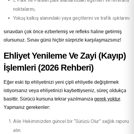
L Park ve Paralel park alanlarındaki eğimleri ve referans
noktalarını,
Yokuş kalkış alanındaki yaya geçitlerini ve trafik ışıklarını
sınavdan çok önce ezberlemiş ve refleks haline getirmiş
olursunuz. Sınav günü hiçbir sürprizle karşılaşmazsınız!
Ehliyet Yenileme Ve Zayi (Kayıp)
İşlemleri (2026 Rehberi)
Eğer eski tip ehliyetinizi yeni çipli ehliyetle değiştirmek
istiyorsanız veya ehliyetinizi kaybettiyseniz, süreç oldukça
basittir. Sürücü kursuna tekrar yazılmanıza
gerek yoktur
.
Yapmanız gerekenler:
Aile Hekiminizden güncel bir “Sürücü Olur” sağlık raporu
alın.