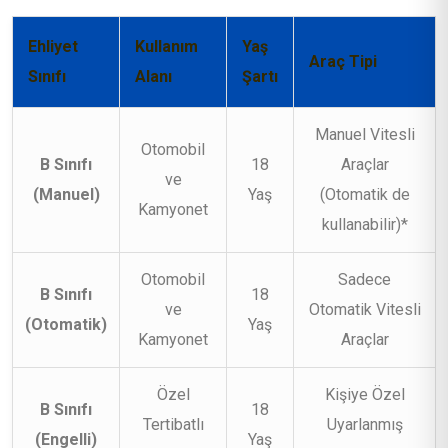
Ehliyet
Kullanım
Yaş
Araç Tipi
Sınıfı
Alanı
Şartı
Manuel Vitesli
Otomobil
B Sınıfı
18
Araçlar
ve
(Manuel)
Yaş
(Otomatik de
Kamyonet
kullanabilir)*
Otomobil
Sadece
B Sınıfı
18
ve
Otomatik Vitesli
(Otomatik)
Yaş
Kamyonet
Araçlar
Özel
Kişiye Özel
B Sınıfı
18
Tertibatlı
Uyarlanmış
(Engelli)
Yaş