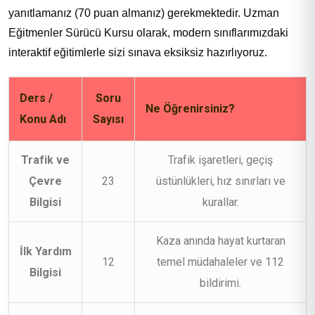
yanıtlamanız (70 puan almanız) gerekmektedir. Uzman
Eğitmenler Sürücü Kursu olarak, modern sınıflarımızdaki
interaktif eğitimlerle sizi sınava eksiksiz hazırlıyoruz.
Ders /
Soru
Ne Öğrenirsiniz?
Konu Adı
Sayısı
Trafik ve
Trafik işaretleri, geçiş
Çevre
23
üstünlükleri, hız sınırları ve
Bilgisi
kurallar.
Kaza anında hayat kurtaran
İlk Yardım
12
temel müdahaleler ve 112
Bilgisi
bildirimi.