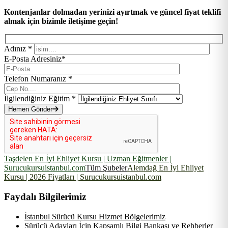
Kontenjanlar dolmadan yerinizi ayırtmak ve güncel fiyat teklifi
almak için bizimle iletişime geçin!
Adınız *
E-Posta Adresiniz*
Telefon Numaranız *
İlgilendiğiniz Eğitim *
Hemen Gönder
Taşdelen En İyi Ehliyet Kursu | Uzman Eğitmenler |
Surucukursuistanbul.com
Tüm Şubeler
Alemdağ En İyi Ehliyet
Kursu | 2026 Fiyatları | Surucukursuistanbul.com
Faydalı Bilgilerimiz
İstanbul Sürücü Kursu Hizmet Bölgelerimiz
Sürücü Adayları İçin Kapsamlı Bilgi Bankası ve Rehberler