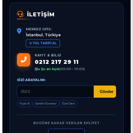
İLETİŞİM
MERKEZ OFIS:
İstanbul, Türkiye
YOL TARIFI AL
KAYIT & BILGI
0212 217 29 11
● Şu an Açık
(09:00 - 19:00)
SIZI ARAYALIM:
Gönder
Fiyat Al
Gerekli Evraklar
Özel Ders
BUGÜNE KADAR VERILEN EHLIYET