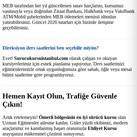
MEB tarafından her yıl güncellenen sınav harçlarını, kursumuz
vasıtasıyla veya doğrudan Ziraat Bankası, Halkbank veya Vakıfbank
ATM/Mobil şubelerinden MEB ödemeleri menüsü altından
yatırabilirsiniz. Güncel 2026 tutarları için bizimle iletişime
geçebilirsiniz.
Direksiyon ders saatlerini ben seçebilir miyim?
Evet!
Surucukursuistanbul.com
olarak çalışan ve okuyan
kursiyerlerimiz için esnek planlama yapıyoruz. Ders saatlerinizi
eğitmenlerimizle ortak uygunluğunuza göre sabah, öğle veya mesai
bitimi saatlerine göre programlıyoruz.
Hemen Kayıt Olun, Trafiğe Güvenle
Çıkın!
Artık ertelemeyin!
Ömerli bölgesinin en iyi sürücü kursu
olan
Uzman Eğitmenler ailesine katılın. Güler yüzlü ekibimiz, modern
araçlarımız ve kanıtlanmış başarı oranımızla
Ehliyet Kursu
arayışınıza mükemmel çözümü sunuyoruz.