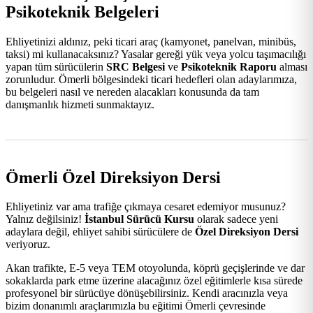
Psikoteknik Belgeleri
Ehliyetinizi aldınız, peki ticari araç (kamyonet, panelvan, minibüs,
taksi) mi kullanacaksınız? Yasalar gereği yük veya yolcu taşımacılığı
yapan tüm sürücülerin
SRC Belgesi
ve
Psikoteknik Raporu
alması
zorunludur. Ömerli bölgesindeki ticari hedefleri olan adaylarımıza,
bu belgeleri nasıl ve nereden alacakları konusunda da tam
danışmanlık hizmeti sunmaktayız.
Ömerli Özel Direksiyon Dersi
Ehliyetiniz var ama trafiğe çıkmaya cesaret edemiyor musunuz?
Yalnız değilsiniz!
İstanbul Sürücü Kursu
olarak sadece yeni
adaylara değil, ehliyet sahibi sürücülere de
Özel Direksiyon Dersi
veriyoruz.
Akan trafikte, E-5 veya TEM otoyolunda, köprü geçişlerinde ve dar
sokaklarda park etme üzerine alacağınız özel eğitimlerle kısa sürede
profesyonel bir sürücüye dönüşebilirsiniz. Kendi aracınızla veya
bizim donanımlı araçlarımızla bu eğitimi Ömerli çevresinde