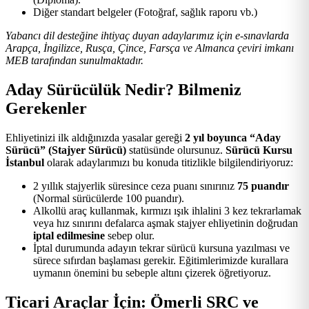
Diğer standart belgeler (Fotoğraf, sağlık raporu vb.)
Yabancı dil desteğine ihtiyaç duyan adaylarımız için e-sınavlarda
Arapça, İngilizce, Rusça, Çince, Farsça ve Almanca çeviri imkanı
MEB tarafından sunulmaktadır.
Aday Sürücülük Nedir? Bilmeniz
Gerekenler
Ehliyetinizi ilk aldığınızda yasalar gereği
2 yıl boyunca “Aday
Sürücü” (Stajyer Sürücü)
statüsünde olursunuz.
Sürücü Kursu
İstanbul
olarak adaylarımızı bu konuda titizlikle bilgilendiriyoruz:
2 yıllık stajyerlik süresince ceza puanı sınırınız
75 puandır
(Normal sürücülerde 100 puandır).
Alkollü araç kullanmak, kırmızı ışık ihlalini 3 kez tekrarlamak
veya hız sınırını defalarca aşmak stajyer ehliyetinin doğrudan
iptal edilmesine
sebep olur.
İptal durumunda adayın tekrar sürücü kursuna yazılması ve
sürece sıfırdan başlaması gerekir. Eğitimlerimizde kurallara
uymanın önemini bu sebeple altını çizerek öğretiyoruz.
Ticari Araçlar İçin: Ömerli SRC ve