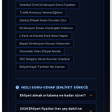
İstanbul Özel Direksiyon Dersi Fiyatları
Trafik Korkusu Yenme Eğitimi
Çıkmış Ehliyet Sınav Soruları Çöz
Direksiyon Sınavı Güzergahı Videosu
L Park ve Paralel Park Nasıl Yapılır
Bayan Direksiyon Hocası İstiyorum
Otomatik Vites Ehliyet Almak
SRC Belgesi Veren Kurslar İstanbul
Ehliyet Kayıt Tarihleri Ne Zaman
HIZLI SORU-CEVAP (EHLIYET SÜRECI)
Ehliyet almak ortalama ne kadar sürer?
Eğitim Danışmanı
En Hızlı Sürücü Kursu
2026 Ehliyet fiyatları her şey dahil ne