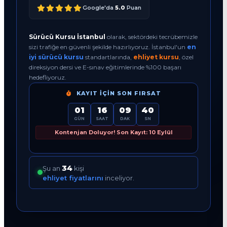
Google'da
5.0
Puan
Sürücü Kursu İstanbul
olarak, sektördeki tecrübemizle
sizi trafiğe en güvenli şekilde hazırlıyoruz. İstanbul'un
en
iyi sürücü kursu
standartlarında,
ehliyet kursu
, özel
direksiyon dersi ve E-sınav eğitimlerinde %100 başarı
hedefliyoruz.
KAYIT İÇIN SON FIRSAT
01
16
09
39
GÜN
SAAT
DAK
SN
Kontenjan Doluyor! Son Kayıt: 10 Eylül
34
Şu an
kişi
ehliyet fiyatlarını
inceliyor.