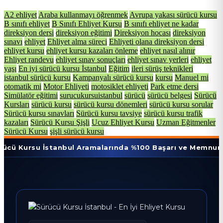
A2 ehliyet
Araba kullanmayı öğrenmek
Avrupa yakası sürücü kursu
B sınıfı ehliyet
B Sınıfı Ehliyet Kursu
B sınıfı ehliyet ne kadar
direksiyon dersi
direksiyon eğitimi
Direksiyon hocası
direksiyon
sınavı
ehliyet
Ehliyet alma süreci
Ehliyeti olana direksiyon dersi
ehliyet kursu
ehliyet kursu kazaları önleme
ehliyet nasıl alınır
Ehliyet randevu
ehliyet sınav sonuçları
ehliyet sınav yerleri
ehliyet
yaşı
En iyi sürücü kursu İstanbul
Eğitim
ileri sürüş teknikleri
istanbul sürücü kursu
Kampanyalı sürücü kursu
kursu
Manuel mi
otomatik mi
Motor Ehliyeti
motosiklet ehliyeti
Park etme dersi
Simülatör eğitimi
surucukursuistanbul
sürücü
sürücü belgesi
Sürücü
Kursları
sürücü kursu
sürücü kursu dönemleri
sürücü kursu sorular
Sürücü kursu sınavları
Sürücü kursu tavsiye
sürücü kursu trafik
kazaları
Sürücü Kursu Şişli
Ucuz Ehliyet Kursu
Uzman Eğitmenler
Sürücü Kursu
şişli sürücü kursu
su İstanbul Aramalarında %100 Başarı ve Memnuniyet Oran