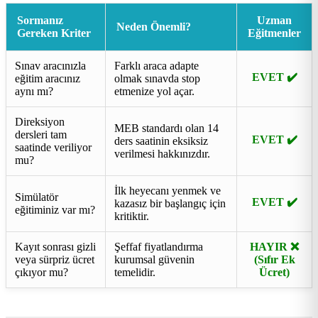
Sormanız
Uzman
Neden Önemli?
Gereken Kriter
Eğitmenler
Sınav aracınızla
Farklı araca adapte
EVET ✔️
eğitim aracınız
olmak sınavda stop
aynı mı?
etmenize yol açar.
Direksiyon
MEB standardı olan 14
dersleri tam
EVET ✔️
ders saatinin eksiksiz
saatinde veriliyor
verilmesi hakkınızdır.
mu?
İlk heyecanı yenmek ve
Simülatör
EVET ✔️
kazasız bir başlangıç için
eğitiminiz var mı?
kritiktir.
Kayıt sonrası gizli
Şeffaf fiyatlandırma
HAYIR ❌
veya sürpriz ücret
kurumsal güvenin
(Sıfır Ek
çıkıyor mu?
temelidir.
Ücret)