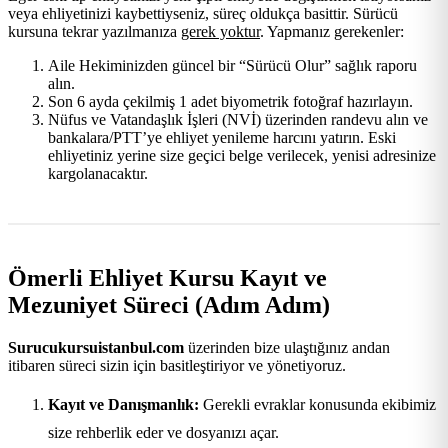
veya ehliyetinizi kaybettiyseniz, süreç oldukça basittir. Sürücü
kursuna tekrar yazılmanıza
gerek yoktur
. Yapmanız gerekenler:
Aile Hekiminizden güncel bir “Sürücü Olur” sağlık raporu
alın.
Son 6 ayda çekilmiş 1 adet biyometrik fotoğraf hazırlayın.
Nüfus ve Vatandaşlık İşleri (NVİ) üzerinden randevu alın ve
bankalara/PTT’ye ehliyet yenileme harcını yatırın. Eski
ehliyetiniz yerine size geçici belge verilecek, yenisi adresinize
kargolanacaktır.
Ömerli Ehliyet Kursu Kayıt ve
Mezuniyet Süreci (Adım Adım)
Surucukursuistanbul.com
üzerinden bize ulaştığınız andan
itibaren süreci sizin için basitleştiriyor ve yönetiyoruz.
Kayıt ve Danışmanlık:
Gerekli evraklar konusunda ekibimiz
size rehberlik eder ve dosyanızı açar.