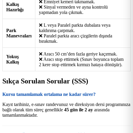
❌ Emniyet kemeri takmamak.
Kalkış
❌ Sinyal vermeden ve ayna kontrolü
Hazırlığı
yapmadan yola çıkmak.
❌ L veya Paralel parkta dubalara veya
Park
kaldırıma çarpmak.
Manevraları
❌ Paralel parkta aracı çizgilerin dışında
bırakmak.
❌ Aracı 50 cm’den fazla geriye kaçırmak.
Yokuş
❌ Aracı stop ettirmek (Sınav boyunca toplam
Kalkış
2 kere stop ettirmek kırmızı hataya dönüşür).
Sıkça Sorulan Sorular (SSS)
Kursu tamamlamak ortalama ne kadar sürer?
Kayıt tarihiniz, e-sınav randevunuz ve direksiyon dersi programınıza
bağlı olarak tüm süreç genellikle
45 gün ile 2 ay
arasında
tamamlanmaktadır.