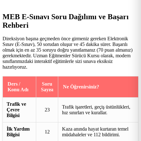
MEB E-Sınavı Soru Dağılımı ve Başarı
Rehberi
Direksiyon başına geçmeden önce girmeniz gereken Elektronik
Sınav (E-Sınav), 50 sorudan oluşur ve 45 dakika sürer. Başarılı
olmak için en az 35 soruyu doğru yanıtlamanız (70 puan almanız)
gerekmektedir. Uzman Eğitmenler Sürücü Kursu olarak, modern
sınıflarımızdaki interaktif eğitimlerle sizi sınava eksiksiz
hazırlıyoruz.
Ders /
Soru
Ne Öğrenirsiniz?
Konu Adı
Sayısı
Trafik ve
Trafik işaretleri, geçiş üstünlükleri,
Çevre
23
hız sınırları ve kurallar.
Bilgisi
İlk Yardım
Kaza anında hayat kurtaran temel
12
Bilgisi
müdahaleler ve 112 bildirimi.