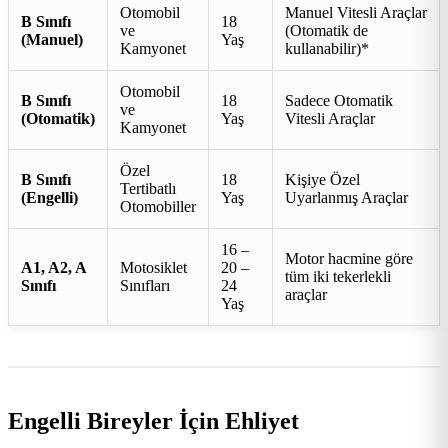
Otomobil
Manuel Vitesli Araçlar
B Sınıfı
18
ve
(Otomatik de
(Manuel)
Yaş
Kamyonet
kullanabilir)*
Otomobil
B Sınıfı
18
Sadece Otomatik
ve
(Otomatik)
Yaş
Vitesli Araçlar
Kamyonet
Özel
B Sınıfı
18
Kişiye Özel
Tertibatlı
(Engelli)
Yaş
Uyarlanmış Araçlar
Otomobiller
16 –
Motor hacmine göre
A1, A2, A
Motosiklet
20 –
tüm iki tekerlekli
Sınıfı
Sınıfları
24
araçlar
Yaş
Engelli Bireyler İçin Ehliyet