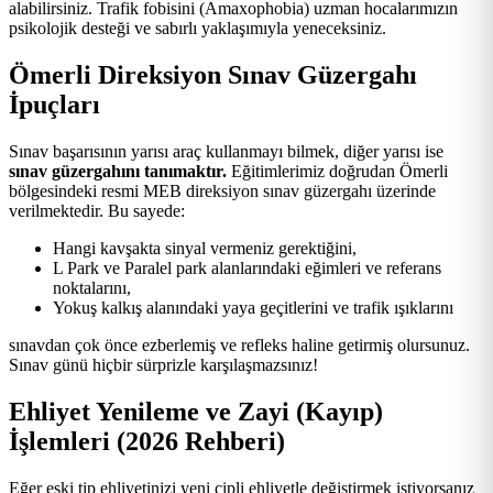
alabilirsiniz. Trafik fobisini (Amaxophobia) uzman hocalarımızın
psikolojik desteği ve sabırlı yaklaşımıyla yeneceksiniz.
Ömerli Direksiyon Sınav Güzergahı
İpuçları
Sınav başarısının yarısı araç kullanmayı bilmek, diğer yarısı ise
sınav güzergahını tanımaktır.
Eğitimlerimiz doğrudan Ömerli
bölgesindeki resmi MEB direksiyon sınav güzergahı üzerinde
verilmektedir. Bu sayede:
Hangi kavşakta sinyal vermeniz gerektiğini,
L Park ve Paralel park alanlarındaki eğimleri ve referans
noktalarını,
Yokuş kalkış alanındaki yaya geçitlerini ve trafik ışıklarını
sınavdan çok önce ezberlemiş ve refleks haline getirmiş olursunuz.
Sınav günü hiçbir sürprizle karşılaşmazsınız!
Ehliyet Yenileme ve Zayi (Kayıp)
İşlemleri (2026 Rehberi)
Eğer eski tip ehliyetinizi yeni çipli ehliyetle değiştirmek istiyorsanız