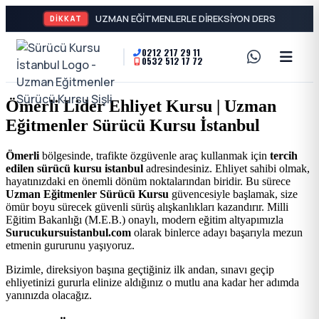
DİKKAT
0212 217 29 11
0532 512 17 72
A2
Sürücü
Motor
Kursu
Ömerli Lider Ehliyet Kursu | Uzman
Ehliyeti
Eğitmenler Sürücü Kursu İstanbul
İstanbul
ve
Ömerli
bölgesinde, trafikte özgüvenle araç kullanmak için
tercih
Özel
-
edilen sürücü kursu istanbul
adresindesiniz. Ehliyet sahibi olmak,
hayatınızdaki en önemli dönüm noktalarından biridir. Bu sürece
Direksiyon
Uzman Eğitmenler Sürücü Kursu
güvencesiyle başlamak, size
Şişli
ömür boyu sürecek güvenli sürüş alışkanlıkları kazandırır. Milli
Dersi
Eğitim Bakanlığı (M.E.B.) onaylı, modern eğitim altyapımızla
Surucukursuistanbul.com
olarak binlerce adayı başarıyla mezun
En
etmenin gururunu yaşıyoruz.
İyi
Bizimle, direksiyon başına geçtiğiniz ilk andan, sınavı geçip
ehliyetinizi gururla elinize aldığınız o mutlu ana kadar her adımda
yanınızda olacağız.
Ehliyet