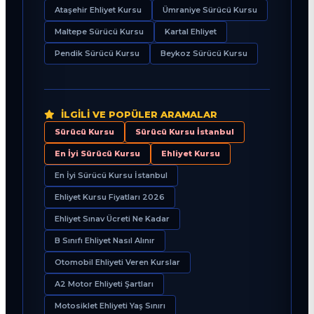
Ataşehir Ehliyet Kursu
Ümraniye Sürücü Kursu
Maltepe Sürücü Kursu
Kartal Ehliyet
Pendik Sürücü Kursu
Beykoz Sürücü Kursu
İLGILI VE POPÜLER ARAMALAR
Sürücü Kursu
Sürücü Kursu İstanbul
En İyi Sürücü Kursu
Ehliyet Kursu
En İyi Sürücü Kursu İstanbul
Ehliyet Kursu Fiyatları 2026
Ehliyet Sınav Ücreti Ne Kadar
B Sınıfı Ehliyet Nasıl Alınır
Otomobil Ehliyeti Veren Kurslar
A2 Motor Ehliyeti Şartları
Motosiklet Ehliyeti Yaş Sınırı