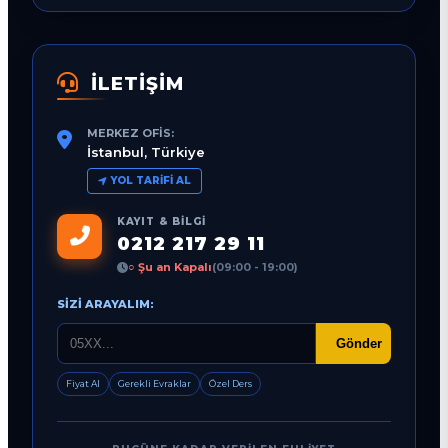
İLETİŞİM
MERKEZ OFIS:
İstanbul, Türkiye
YOL TARIFI AL
KAYIT & BILGI
0212 217 29 11
○ Şu an Kapalı
(09:00 - 19:00)
SIZI ARAYALIM:
Gönder
Fiyat Al
Gerekli Evraklar
Özel Ders