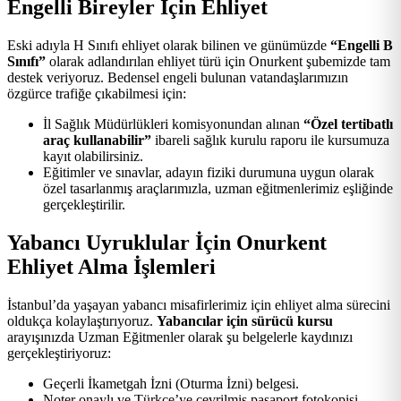
Engelli Bireyler İçin Ehliyet
Eski adıyla H Sınıfı ehliyet olarak bilinen ve günümüzde
“Engelli B
Sınıfı”
olarak adlandırılan ehliyet türü için Onurkent şubemizde tam
destek veriyoruz. Bedensel engeli bulunan vatandaşlarımızın
özgürce trafiğe çıkabilmesi için:
İl Sağlık Müdürlükleri komisyonundan alınan
“Özel tertibatlı
araç kullanabilir”
ibareli sağlık kurulu raporu ile kursumuza
kayıt olabilirsiniz.
Eğitimler ve sınavlar, adayın fiziki durumuna uygun olarak
özel tasarlanmış araçlarımızla, uzman eğitmenlerimiz eşliğinde
gerçekleştirilir.
Yabancı Uyruklular İçin Onurkent
Ehliyet Alma İşlemleri
İstanbul’da yaşayan yabancı misafirlerimiz için ehliyet alma sürecini
oldukça kolaylaştırıyoruz.
Yabancılar için sürücü kursu
arayışınızda Uzman Eğitmenler olarak şu belgelerle kaydınızı
gerçekleştiriyoruz:
Geçerli İkametgah İzni (Oturma İzni) belgesi.
Noter onaylı ve Türkçe’ye çevrilmiş pasaport fotokopisi.