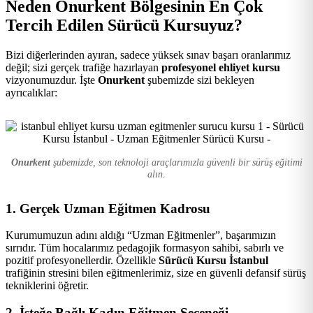
Neden Onurkent Bölgesinin En Çok
Kursu
Tercih Edilen Sürücü Kursuyuz?
Bizi diğerlerinden ayıran, sadece yüksek sınav başarı oranlarımız
değil; sizi gerçek trafiğe hazırlayan
profesyonel ehliyet kursu
vizyonumuzdur. İşte
Onurkent
şubemizde sizi bekleyen
ayrıcalıklar:
Onurkent
şubemizde, son teknoloji araçlarımızla güvenli bir sürüş eğitimi
alın.
1. Gerçek Uzman Eğitmen Kadrosu
Kurumumuzun adını aldığı “Uzman Eğitmenler”, başarımızın
sırrıdır. Tüm hocalarımız pedagojik formasyon sahibi, sabırlı ve
pozitif profesyonellerdir. Özellikle
Sürücü Kursu İstanbul
trafiğinin stresini bilen eğitmenlerimiz, size en güvenli defansif sürüş
tekniklerini öğretir.
2. İsteğe Bağlı Kadın Eğitmen Seçeneği