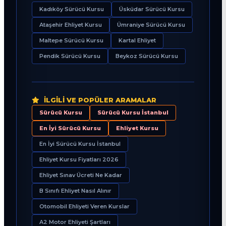
Kadıköy Sürücü Kursu
Üsküdar Sürücü Kursu
Ataşehir Ehliyet Kursu
Ümraniye Sürücü Kursu
Maltepe Sürücü Kursu
Kartal Ehliyet
Pendik Sürücü Kursu
Beykoz Sürücü Kursu
İLGILI VE POPÜLER ARAMALAR
Sürücü Kursu
Sürücü Kursu İstanbul
En İyi Sürücü Kursu
Ehliyet Kursu
En İyi Sürücü Kursu İstanbul
Ehliyet Kursu Fiyatları 2026
Ehliyet Sınav Ücreti Ne Kadar
B Sınıfı Ehliyet Nasıl Alınır
Otomobil Ehliyeti Veren Kurslar
A2 Motor Ehliyeti Şartları