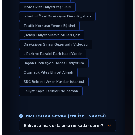
Motosiklet Ehliyeti Yaş Sınırı
İstanbul Özel Direksiyon Dersi Fiyatları
Trafik Korkusu Yenme Eğitimi
Çıkmış Ehliyet Sınav Soruları Çöz
Direksiyon Sınavı Güzergahı Videosu
L Park ve Paralel Park Nasıl Yapılır
Bayan Direksiyon Hocası İstiyorum
Otomatik Vites Ehliyet Almak
SRC Belgesi Veren Kurslar İstanbul
Ehliyet Kayıt Tarihleri Ne Zaman
HIZLI SORU-CEVAP (EHLIYET SÜRECI)
Ehliyet almak ortalama ne kadar sürer?
Eğitim Danışmanı
En Hızlı Sürücü Kursu