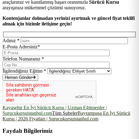
araçlarımız ve kanıtlanmış başarı oranımızla
Sürücü Kursu
arayışınıza mükemmel çözümü sunuyoruz.
Kontenjanlar dolmadan yerinizi ayırtmak ve güncel fiyat teklifi
almak için bizimle iletişime geçin!
Adınız *
E-Posta Adresiniz*
Telefon Numaranız *
İlgilendiğiniz Eğitim *
Hemen Gönder
Kayaşehir En İyi Sürücü Kursu | Uzman Eğitmenler |
Surucukursuistanbul.com
Tüm Şubeler
Bayrampaşa En İyi Sürücü
Kursu | 2026 Fiyatları | Surucukursuistanbul.com
Faydalı Bilgilerimiz