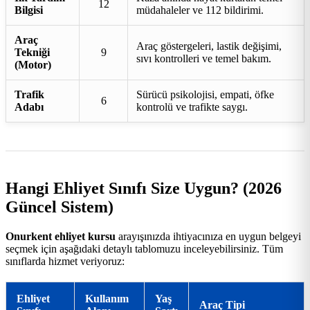
12
Bilgisi
müdahaleler ve 112 bildirimi.
Araç
Araç göstergeleri, lastik değişimi,
Tekniği
9
sıvı kontrolleri ve temel bakım.
(Motor)
Trafik
Sürücü psikolojisi, empati, öfke
6
Adabı
kontrolü ve trafikte saygı.
Hangi Ehliyet Sınıfı Size Uygun? (2026
Güncel Sistem)
Onurkent ehliyet kursu
arayışınızda ihtiyacınıza en uygun belgeyi
seçmek için aşağıdaki detaylı tablomuzu inceleyebilirsiniz. Tüm
sınıflarda hizmet veriyoruz:
Ehliyet
Kullanım
Yaş
Araç Tipi