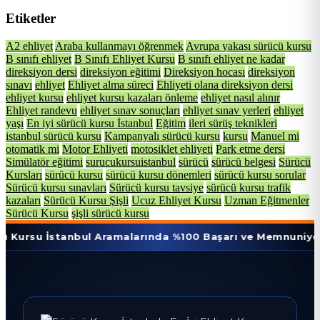
Etiketler
A2 ehliyet
Araba kullanmayı öğrenmek
Avrupa yakası sürücü kursu
B sınıfı ehliyet
B Sınıfı Ehliyet Kursu
B sınıfı ehliyet ne kadar
direksiyon dersi
direksiyon eğitimi
Direksiyon hocası
direksiyon
sınavı
ehliyet
Ehliyet alma süreci
Ehliyeti olana direksiyon dersi
ehliyet kursu
ehliyet kursu kazaları önleme
ehliyet nasıl alınır
Ehliyet randevu
ehliyet sınav sonuçları
ehliyet sınav yerleri
ehliyet
yaşı
En iyi sürücü kursu İstanbul
Eğitim
ileri sürüş teknikleri
istanbul sürücü kursu
Kampanyalı sürücü kursu
kursu
Manuel mi
otomatik mi
Motor Ehliyeti
motosiklet ehliyeti
Park etme dersi
Simülatör eğitimi
surucukursuistanbul
sürücü
sürücü belgesi
Sürücü
Kursları
sürücü kursu
sürücü kursu dönemleri
sürücü kursu sorular
Sürücü kursu sınavları
Sürücü kursu tavsiye
sürücü kursu trafik
kazaları
Sürücü Kursu Şişli
Ucuz Ehliyet Kursu
Uzman Eğitmenler
Sürücü Kursu
şişli sürücü kursu
stanbul Aramalarında %100 Başarı ve Memnuniyet Oranı