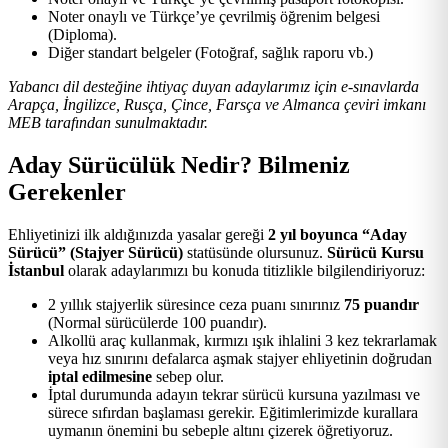
Noter onaylı ve Türkçe’ye çevrilmiş öğrenim belgesi
(Diploma).
Diğer standart belgeler (Fotoğraf, sağlık raporu vb.)
Yabancı dil desteğine ihtiyaç duyan adaylarımız için e-sınavlarda
Arapça, İngilizce, Rusça, Çince, Farsça ve Almanca çeviri imkanı
MEB tarafından sunulmaktadır.
Aday Sürücülük Nedir? Bilmeniz
Gerekenler
Ehliyetinizi ilk aldığınızda yasalar gereği
2 yıl boyunca “Aday
Sürücü” (Stajyer Sürücü)
statüsünde olursunuz.
Sürücü Kursu
İstanbul
olarak adaylarımızı bu konuda titizlikle bilgilendiriyoruz:
2 yıllık stajyerlik süresince ceza puanı sınırınız
75 puandır
(Normal sürücülerde 100 puandır).
Alkollü araç kullanmak, kırmızı ışık ihlalini 3 kez tekrarlamak
veya hız sınırını defalarca aşmak stajyer ehliyetinin doğrudan
iptal edilmesine
sebep olur.
İptal durumunda adayın tekrar sürücü kursuna yazılması ve
sürece sıfırdan başlaması gerekir. Eğitimlerimizde kurallara
uymanın önemini bu sebeple altını çizerek öğretiyoruz.