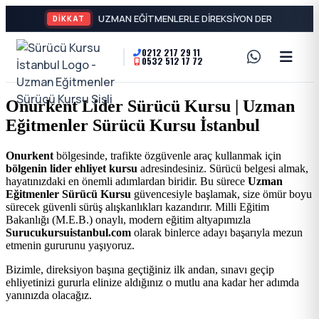
DİKKAT
0212 217 29 11
0532 512 17 72
A2
Sürücü
Motor
Kursu
Onurkent Lider Sürücü Kursu | Uzman
Ehliyeti
Eğitmenler Sürücü Kursu İstanbul
İstanbul
ve
Onurkent
bölgesinde, trafikte özgüvenle araç kullanmak için
Özel
-
bölgenin lider ehliyet kursu
adresindesiniz. Sürücü belgesi almak,
hayatınızdaki en önemli adımlardan biridir. Bu sürece
Uzman
Direksiyon
Eğitmenler Sürücü Kursu
güvencesiyle başlamak, size ömür boyu
Şişli
sürecek güvenli sürüş alışkanlıkları kazandırır. Milli Eğitim
Dersi
Bakanlığı (M.E.B.) onaylı, modern eğitim altyapımızla
Surucukursuistanbul.com
olarak binlerce adayı başarıyla mezun
En
etmenin gururunu yaşıyoruz.
İyi
Bizimle, direksiyon başına geçtiğiniz ilk andan, sınavı geçip
ehliyetinizi gururla elinize aldığınız o mutlu ana kadar her adımda
yanınızda olacağız.
Ehliyet