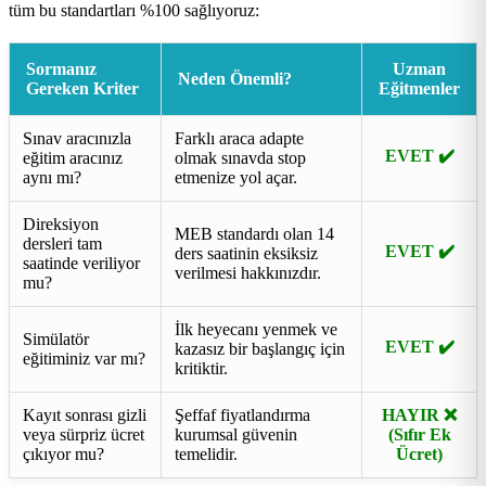
tüm bu standartları %100 sağlıyoruz:
Sormanız
Uzman
Neden Önemli?
Gereken Kriter
Eğitmenler
Sınav aracınızla
Farklı araca adapte
EVET ✔️
eğitim aracınız
olmak sınavda stop
aynı mı?
etmenize yol açar.
Direksiyon
MEB standardı olan 14
dersleri tam
EVET ✔️
ders saatinin eksiksiz
saatinde veriliyor
verilmesi hakkınızdır.
mu?
İlk heyecanı yenmek ve
Simülatör
EVET ✔️
kazasız bir başlangıç için
eğitiminiz var mı?
kritiktir.
Kayıt sonrası gizli
Şeffaf fiyatlandırma
HAYIR ❌
veya sürpriz ücret
kurumsal güvenin
(Sıfır Ek
çıkıyor mu?
temelidir.
Ücret)