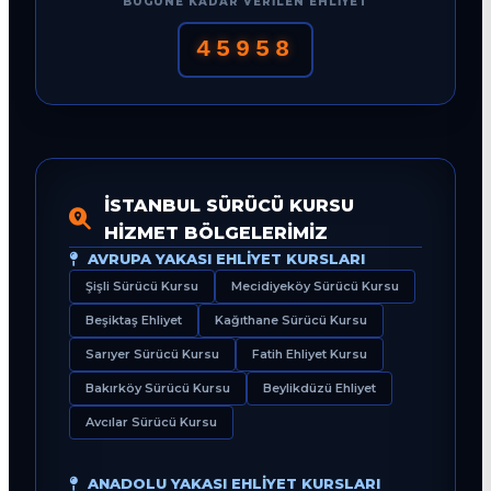
BUGÜNE KADAR VERILEN EHLIYET
45958
İSTANBUL SÜRÜCÜ KURSU
HIZMET BÖLGELERIMIZ
AVRUPA YAKASI EHLIYET KURSLARI
Şişli Sürücü Kursu
Mecidiyeköy Sürücü Kursu
Beşiktaş Ehliyet
Kağıthane Sürücü Kursu
Sarıyer Sürücü Kursu
Fatih Ehliyet Kursu
Bakırköy Sürücü Kursu
Beylikdüzü Ehliyet
Avcılar Sürücü Kursu
ANADOLU YAKASI EHLIYET KURSLARI