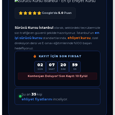
Google'da
5.0
Puan
Sürücü Kursu İstanbul
olarak, sektördeki tecrübemizle
sizi trafiğe en güvenli şekilde hazırlıyoruz. İstanbul'un
en
iyi sürücü kursu
standartlarında,
ehliyet kursu
, özel
direksiyon dersi ve E-sınav eğitimlerinde %100 başarı
hedefliyoruz.
KAYIT İÇIN SON FIRSAT
02
07
20
58
GÜN
SAAT
DAK
SN
Kontenjan Doluyor! Son Kayıt: 10 Eylül
35
Şu an
kişi
ehliyet fiyatlarını
inceliyor.