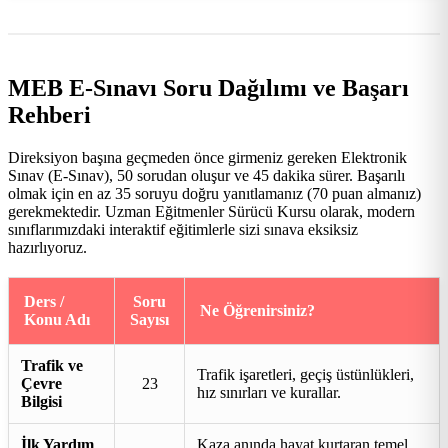
MEB E-Sınavı Soru Dağılımı ve Başarı
Rehberi
Direksiyon başına geçmeden önce girmeniz gereken Elektronik
Sınav (E-Sınav), 50 sorudan oluşur ve 45 dakika sürer. Başarılı
olmak için en az 35 soruyu doğru yanıtlamanız (70 puan almanız)
gerekmektedir. Uzman Eğitmenler Sürücü Kursu olarak, modern
sınıflarımızdaki interaktif eğitimlerle sizi sınava eksiksiz
hazırlıyoruz.
Ders /
Soru
Ne Öğrenirsiniz?
Konu Adı
Sayısı
Trafik ve
Trafik işaretleri, geçiş üstünlükleri,
Çevre
23
hız sınırları ve kurallar.
Bilgisi
İlk Yardım
Kaza anında hayat kurtaran temel