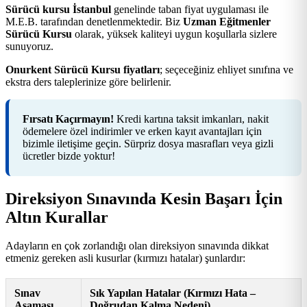
Sürücü kursu İstanbul
genelinde taban fiyat uygulaması ile
M.E.B. tarafından denetlenmektedir. Biz
Uzman Eğitmenler
Sürücü Kursu
olarak, yüksek kaliteyi uygun koşullarla sizlere
sunuyoruz.
Onurkent Sürücü Kursu fiyatları
; seçeceğiniz ehliyet sınıfına ve
ekstra ders taleplerinize göre belirlenir.
Fırsatı Kaçırmayın!
Kredi kartına taksit imkanları, nakit
ödemelere özel indirimler ve erken kayıt avantajları için
bizimle iletişime geçin. Sürpriz dosya masrafları veya gizli
ücretler bizde yoktur!
Direksiyon Sınavında Kesin Başarı İçin
Altın Kurallar
Adayların en çok zorlandığı olan direksiyon sınavında dikkat
etmeniz gereken asli kusurlar (kırmızı hatalar) şunlardır:
Sınav
Sık Yapılan Hatalar (Kırmızı Hata –
Aşaması
Doğrudan Kalma Nedeni)