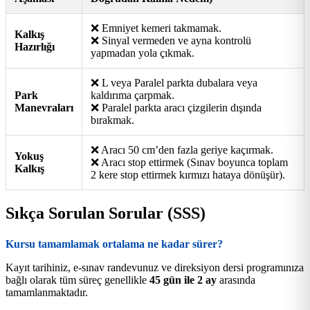
❌ Emniyet kemeri takmamak.
Kalkış
❌ Sinyal vermeden ve ayna kontrolü
Hazırlığı
yapmadan yola çıkmak.
❌ L veya Paralel parkta dubalara veya
Park
kaldırıma çarpmak.
Manevraları
❌ Paralel parkta aracı çizgilerin dışında
bırakmak.
❌ Aracı 50 cm’den fazla geriye kaçırmak.
Yokuş
❌ Aracı stop ettirmek (Sınav boyunca toplam
Kalkış
2 kere stop ettirmek kırmızı hataya dönüşür).
Sıkça Sorulan Sorular (SSS)
Kursu tamamlamak ortalama ne kadar sürer?
Kayıt tarihiniz, e-sınav randevunuz ve direksiyon dersi programınıza
bağlı olarak tüm süreç genellikle
45 gün ile 2 ay
arasında
tamamlanmaktadır.