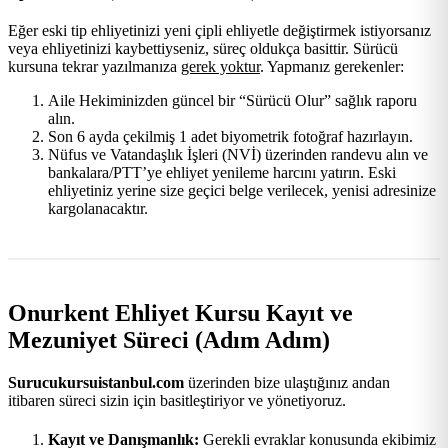
Eğer eski tip ehliyetinizi yeni çipli ehliyetle değiştirmek istiyorsanız
veya ehliyetinizi kaybettiyseniz, süreç oldukça basittir. Sürücü
kursuna tekrar yazılmanıza
gerek yoktur
. Yapmanız gerekenler:
Aile Hekiminizden güncel bir “Sürücü Olur” sağlık raporu
alın.
Son 6 ayda çekilmiş 1 adet biyometrik fotoğraf hazırlayın.
Nüfus ve Vatandaşlık İşleri (NVİ) üzerinden randevu alın ve
bankalara/PTT’ye ehliyet yenileme harcını yatırın. Eski
ehliyetiniz yerine size geçici belge verilecek, yenisi adresinize
kargolanacaktır.
Onurkent Ehliyet Kursu Kayıt ve
Mezuniyet Süreci (Adım Adım)
Surucukursuistanbul.com
üzerinden bize ulaştığınız andan
itibaren süreci sizin için basitleştiriyor ve yönetiyoruz.
Kayıt ve Danışmanlık:
Gerekli evraklar konusunda ekibimiz