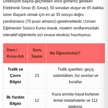
Direksiyon başına geçmeden önce girmeniz gereken
Elektronik Sınav (E-Sınav), 50 sorudan oluşur ve 45 dakika
sürer. Başarılı olmak için en az 35 soruyu doğru
yanıtlamanız (70 puan almanız) gerekmektedir. Uzman
Eğitmenler Sürücü Kursu olarak, modern sınıflarımızdaki
interaktif eğitimlerle sizi sınava eksiksiz hazırlıyoruz.
Ders /
Soru
Ne Öğrenirsiniz?
Konu Adı
Sayısı
Trafik ve
Trafik işaretleri, geçiş
Çevre
23
üstünlükleri, hız sınırları ve
Bilgisi
kurallar.
Kaza anında hayat kurtaran
İlk Yardım
12
temel müdahaleler ve 112
Bilgisi
bildirimi.