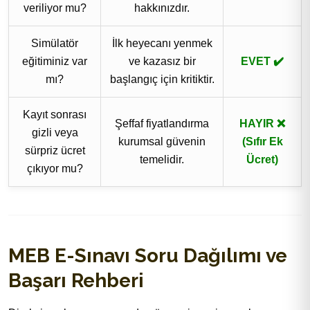
veriliyor mu?
hakkınızdır.
Simülatör
İlk heyecanı yenmek
eğitiminiz var
ve kazasız bir
EVET ✔️
mı?
başlangıç için kritiktir.
Kayıt sonrası
Şeffaf fiyatlandırma
HAYIR ❌
gizli veya
kurumsal güvenin
(Sıfır Ek
sürpriz ücret
temelidir.
Ücret)
çıkıyor mu?
MEB E-Sınavı Soru Dağılımı ve
Başarı Rehberi