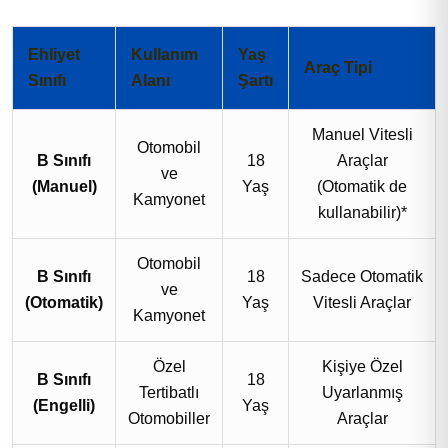
Ehliyet
Kullanım
Yaş
Araç Tipi
Sınıfı
Alanı
Şartı
Manuel Vitesli
Otomobil
B Sınıfı
18
Araçlar
ve
(Manuel)
Yaş
(Otomatik de
Kamyonet
kullanabilir)*
Otomobil
B Sınıfı
18
Sadece Otomatik
ve
(Otomatik)
Yaş
Vitesli Araçlar
Kamyonet
Özel
Kişiye Özel
B Sınıfı
18
Tertibatlı
Uyarlanmış
(Engelli)
Yaş
Otomobiller
Araçlar