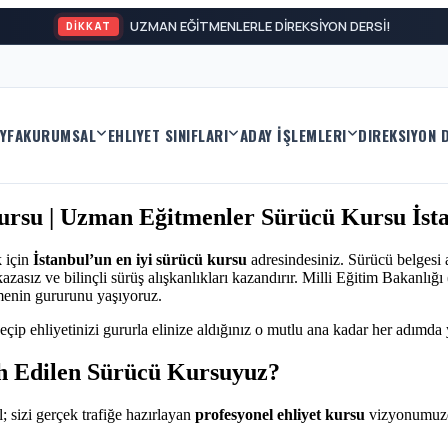
UZMAN EĞİTMENLERLE DİREKSİYON DERSİ!
DİKKAT
YFA
KURUMSAL
EHLIYET SINIFLARI
ADAY İŞLEMLERI
DIREKSIYON 
ursu | Uzman Eğitmenler Sürücü Kursu İst
k için
İstanbul’un en iyi sürücü kursu
adresindesiniz. Sürücü belgesi 
asız ve bilinçli sürüş alışkanlıkları kazandırır. Milli Eğitim Bakanlığ
menin gururunu yaşıyoruz.
eçip ehliyetinizi gururla elinize aldığınız o mutlu ana kadar her adımda
h Edilen Sürücü Kursuyuz?
; sizi gerçek trafiğe hazırlayan
profesyonel ehliyet kursu
vizyonumuzd