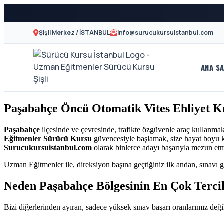
Şişli Merkez / İSTANBUL
info@surucukursuistanbul.com
ANA SA
A2
Sürücü
Motor
Kursu
Paşabahçe Öncü Otomatik Vites Ehliyet K
Ehliyeti
İstanbul
ve
Paşabahçe
ilçesinde ve çevresinde, trafikte özgüvenle araç kullanma
Eğitmenler Sürücü Kursu
güvencesiyle başlamak, size hayat boyu kaz
Özel
-
Surucukursuistanbul.com
olarak binlerce adayı başarıyla mezun et
Direksiyon
Uzman Eğitmenler ile, direksiyon başına geçtiğiniz ilk andan, sınavı g
Şişli
Dersi
Neden Paşabahçe Bölgesinin En Çok Terci
En
Bizi diğerlerinden ayıran, sadece yüksek sınav başarı oranlarımız değil
İyi