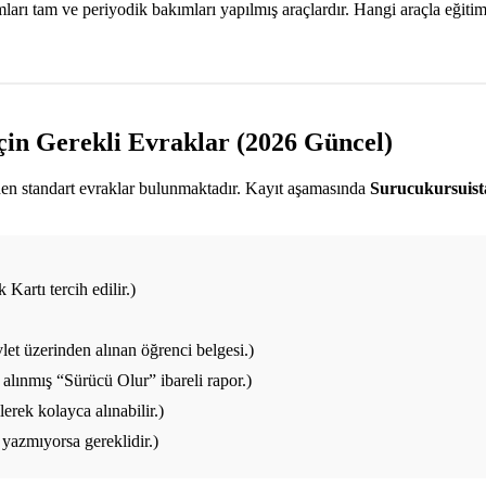
ı tam ve periyodik bakımları yapılmış araçlardır. Hangi araçla eğitim a
çin Gerekli Evraklar (2026 Güncel)
enen standart evraklar bulunmaktadır. Kayıt aşamasında
Surucukursuis
Kartı tercih edilir.)
et üzerinden alınan öğrenci belgesi.)
alınmış “Sürücü Olur” ibareli rapor.)
rek kolayca alınabilir.)
yazmıyorsa gereklidir.)