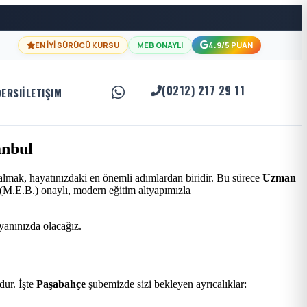
EN İYİ SÜRÜCÜ KURSU
MEB ONAYLI
4.9/5 PUAN
(0212) 217 29 11
DERSI
İLETIŞIM
anbul
almak, hayatınızdaki en önemli adımlardan biridir. Bu sürece
Uzman
ı (M.E.B.) onaylı, modern eğitim altyapımızla
 yanınızda olacağız.
ur. İşte
Paşabahçe
şubemizde sizi bekleyen ayrıcalıklar: