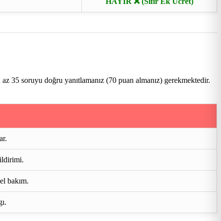
HAYIR ❌ (Sıfır Ek Ücret)
n az 35 soruyu doğru yanıtlamanız (70 puan almanız) gerekmektedir.
ar.
ldirimi.
mel bakım.
gı.