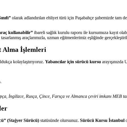
ınıfı”
olarak adlandırılan ehliyet türü için Paşabahçe şubemizde tam d
 araç kullanabilir”
ibareli sağlık kurulu raporu ile kursumuza kayıt olabi
tasarlanmış araçlarımızla, uzman eğitmenlerimiz eşliğinde gerçekleştiril
t Alma İşlemleri
oldukça kolaylaştırıyoruz.
Yabancılar için sürücü kursu
arayışınızda U
.
rapça, İngilizce, Rusça, Çince, Farsça ve Almanca çeviri imkanı MEB ta
ler
cü” (Stajyer Sürücü)
statüsünde olursunuz.
Sürücü Kursu İstanbul
o