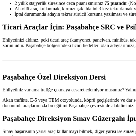
2 yıllık stajyerlik süresince ceza puanı sınırınız
75 puandır
(Nor
Alkollü araç kullanmak, kırmızı ışık ihlalini 3 kez tekrarlamak 
İptal durumunda adayın tekrar sürücü kursuna yazılması ve sürec
Ticari Araçlar İçin: Paşabahçe SRC ve Psi
Ehliyetinizi aldınız, peki ticari araç (kamyonet, panelvan, minibüs, t
zorunludur. Paşabahçe bölgesindeki ticari hedefleri olan adaylarımıza
Paşabahçe Özel Direksiyon Dersi
Ehliyetiniz var ama trafiğe çıkmaya cesaret edemiyor musunuz? Yalnız
Akan trafikte, E-5 veya TEM otoyolunda, köprü geçişlerinde ve dar sok
donanımlı araçlarımızla bu eğitimi Paşabahçe çevresinde alabilirsiniz
Paşabahçe Direksiyon Sınav Güzergahı İpu
Sınav başarısının yarısı araç kullanmayı bilmek, diğer yarısı ise
sınav 