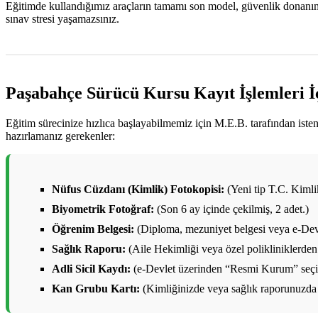
Eğitimde kullandığımız araçların tamamı son model, güvenlik donanımlar
sınav stresi yaşamazsınız.
Paşabahçe Sürücü Kursu Kayıt İşlemleri İ
Eğitim sürecinize hızlıca başlayabilmemiz için M.E.B. tarafından ist
hazırlamanız gerekenler:
Nüfus Cüzdanı (Kimlik) Fotokopisi:
(Yeni tip T.C. Kimlik 
Biyometrik Fotoğraf:
(Son 6 ay içinde çekilmiş, 2 adet.)
Öğrenim Belgesi:
(Diploma, mezuniyet belgesi veya e-Devl
Sağlık Raporu:
(Aile Hekimliği veya özel polikliniklerden 
Adli Sicil Kaydı:
(e-Devlet üzerinden “Resmi Kurum” seçile
Kan Grubu Kartı:
(Kimliğinizde veya sağlık raporunuzda 