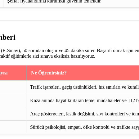
Şeffaf fiyatlandırma kurumsal güvenin temelidir.
hberi
E-Sınav), 50 sorudan oluşur ve 45 dakika sürer. Başarılı olmak için e
if eğitimlerle sizi sınava eksiksiz hazırlıyoruz.
yısı
Ne Öğrenirsiniz?
Trafik işaretleri, geçiş üstünlükleri, hız sınırları ve kurall
Kaza anında hayat kurtaran temel müdahaleler ve 112 bi
Araç göstergeleri, lastik değişimi, sıvı kontrolleri ve te
Sürücü psikolojisi, empati, öfke kontrolü ve trafikte say