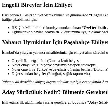
Engelli Bireyler İçin Ehliyet
Eski adıyla H Sınıfı ehliyet olarak bilinen ve günümüzde
“Engelli B S
trafiğe çıkabilmesi için:
İl Sağlık Müdürlükleri komisyonundan alınan
“Özel tertibatlı
Eğitimler ve sınavlar, adayın fiziki durumuna uygun olarak özel 
Yabancı Uyruklular İçin Paşabahçe Ehliye
İstanbul’da yaşayan yabancı misafirlerimiz için ehliyet alma sürecini 
Geçerli İkametgah İzni (Oturma İzni) belgesi.
Noter onaylı ve Türkçe’ye çevrilmiş pasaport fotokopisi.
Noter onaylı ve Türkçe’ye çevrilmiş öğrenim belgesi (Diploma)
Diğer standart belgeler (Fotoğraf, sağlık raporu vb.)
Yabancı dil desteğine ihtiyaç duyan adaylarımız için e-sınavlarda A
Aday Sürücülük Nedir? Bilmeniz Gereken
Ehliyetinizi ilk aldığınızda yasalar gereği
2 yıl boyunca “Aday Sürü