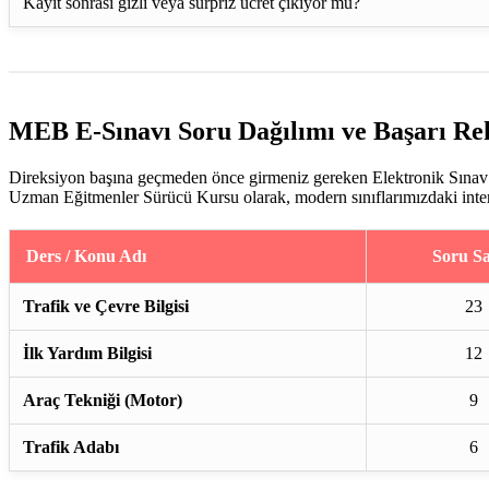
Kayıt sonrası gizli veya sürpriz ücret çıkıyor mu?
MEB E-Sınavı Soru Dağılımı ve Başarı Re
Direksiyon başına geçmeden önce girmeniz gereken Elektronik Sınav (
Uzman Eğitmenler Sürücü Kursu olarak, modern sınıflarımızdaki interakt
Ders / Konu Adı
Soru Sa
Trafik ve Çevre Bilgisi
23
İlk Yardım Bilgisi
12
Araç Tekniği (Motor)
9
Trafik Adabı
6