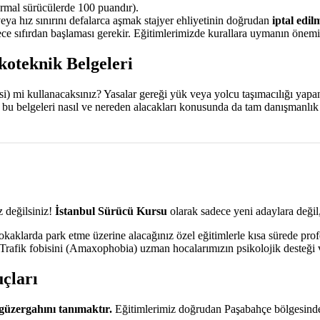
mal sürücülerde 100 puandır).
veya hız sınırını defalarca aşmak stajyer ehliyetinin doğrudan
iptal edil
e sıfırdan başlaması gerekir. Eğitimlerimizde kurallara uymanın önemin
koteknik Belgeleri
aksi) mi kullanacaksınız? Yasalar gereği yük veya yolcu taşımacılığı yap
, bu belgeleri nasıl ve nereden alacakları konusunda da tam danışmanlı
 değilsiniz!
İstanbul Sürücü Kursu
olarak sadece yeni adaylara değil,
aklarda park etme üzerine alacağınız özel eğitimlerle kısa sürede prof
. Trafik fobisini (Amaxophobia) uzman hocalarımızın psikolojik desteği v
çları
güzergahını tanımaktır.
Eğitimlerimiz doğrudan Paşabahçe bölgesinde