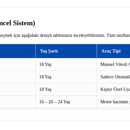
ncel Sistem)
seçmek için aşağıdaki detaylı tablomuzu inceleyebilirsiniz. Tüm sınıflar
Yaş Şartı
Araç Tipi
18 Yaş
Manuel Vitesli A
18 Yaş
Sadece Otomatik
18 Yaş
Kişiye Özel Uya
16 – 20 – 24 Yaş
Motor hacmine gö