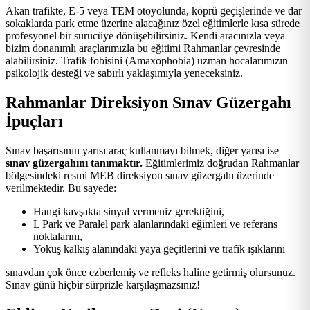
Akan trafikte, E-5 veya TEM otoyolunda, köprü geçişlerinde ve dar
sokaklarda park etme üzerine alacağınız özel eğitimlerle kısa sürede
profesyonel bir sürücüye dönüşebilirsiniz. Kendi aracınızla veya
bizim donanımlı araçlarımızla bu eğitimi Rahmanlar çevresinde
alabilirsiniz. Trafik fobisini (Amaxophobia) uzman hocalarımızın
psikolojik desteği ve sabırlı yaklaşımıyla yeneceksiniz.
Rahmanlar Direksiyon Sınav Güzergahı
İpuçları
Sınav başarısının yarısı araç kullanmayı bilmek, diğer yarısı ise
sınav güzergahını tanımaktır.
Eğitimlerimiz doğrudan Rahmanlar
bölgesindeki resmi MEB direksiyon sınav güzergahı üzerinde
verilmektedir. Bu sayede:
Hangi kavşakta sinyal vermeniz gerektiğini,
L Park ve Paralel park alanlarındaki eğimleri ve referans
noktalarını,
Yokuş kalkış alanındaki yaya geçitlerini ve trafik ışıklarını
sınavdan çok önce ezberlemiş ve refleks haline getirmiş olursunuz.
Sınav günü hiçbir sürprizle karşılaşmazsınız!