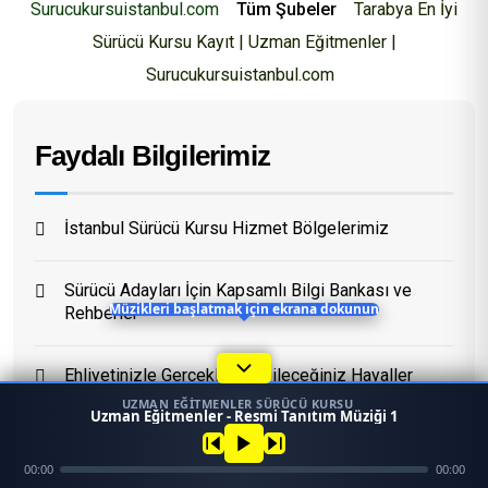
Surucukursuistanbul.com
Tüm Şubeler
Tarabya En İyi
Sürücü Kursu Kayıt | Uzman Eğitmenler |
Eğitim Danışmanı
Surucukursuistanbul.com
En Hızlı Sürücü Kursu
Faydalı Bilgilerimiz
Bugün 06:00
İstanbul Sürücü Kursu Hizmet Bölgelerimiz
Sürücü Adayları İçin Kapsamlı Bilgi Bankası ve
Rehberler
Müzikleri başlatmak için ekrana dokunun
Ehliyetinizle Gerçekleştirebileceğiniz Hayaller
ve Fırsatlar
UZMAN EĞITMENLER SÜRÜCÜ KURSU
1
Uzman Eğitmenler - Resmi Tanıtım Müziği 1
45958
Dönemsel ve Hızlandırılmış Ehliyet Programları
Ara
Konum
00:00
00:00
Mezun