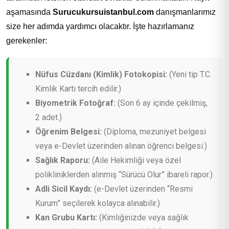
aşamasında
Surucukursuistanbul.com
danışmanlarımız
size her adımda yardımcı olacaktır. İşte hazırlamanız
gerekenler:
Nüfus Cüzdanı (Kimlik) Fotokopisi:
(Yeni tip T.C.
Kimlik Kartı tercih edilir.)
Biyometrik Fotoğraf:
(Son 6 ay içinde çekilmiş,
2 adet.)
Öğrenim Belgesi:
(Diploma, mezuniyet belgesi
veya e-Devlet üzerinden alınan öğrenci belgesi.)
Sağlık Raporu:
(Aile Hekimliği veya özel
polikliniklerden alınmış “Sürücü Olur” ibareli rapor.)
Adli Sicil Kaydı:
(e-Devlet üzerinden “Resmi
Kurum” seçilerek kolayca alınabilir.)
Kan Grubu Kartı:
(Kimliğinizde veya sağlık