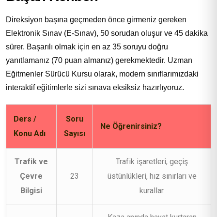
Direksiyon başına geçmeden önce girmeniz gereken
Elektronik Sınav (E-Sınav), 50 sorudan oluşur ve 45 dakika
sürer. Başarılı olmak için en az 35 soruyu doğru
yanıtlamanız (70 puan almanız) gerekmektedir. Uzman
Eğitmenler Sürücü Kursu olarak, modern sınıflarımızdaki
interaktif eğitimlerle sizi sınava eksiksiz hazırlıyoruz.
Ders /
Soru
Ne Öğrenirsiniz?
Konu Adı
Sayısı
Trafik ve
Trafik işaretleri, geçiş
Çevre
23
üstünlükleri, hız sınırları ve
Bilgisi
kurallar.