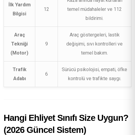
Kaza anında hayat kurtaran
İlk Yardım
12
temel müdahaleler ve 112
Bilgisi
bildirimi.
Araç
Araç göstergeleri, lastik
Tekniği
9
değişimi, sıvı kontrolleri ve
(Motor)
temel bakım.
Trafik
Sürücü psikolojisi, empati, öfke
6
Adabı
kontrolü ve trafikte saygı.
Hangi Ehliyet Sınıfı Size Uygun?
(2026 Güncel Sistem)