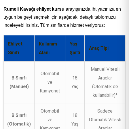
Rumeli Kavağı ehliyet kursu
arayışınızda ihtiyacınıza en
uygun belgeyi seçmek için aşağıdaki detaylı tablomuzu
inceleyebilirsiniz. Tüm sınıflarda hizmet veriyoruz:
Ehliyet
Kullanım
Yaş
Araç Tipi
Sınıfı
Alanı
Şartı
Manuel Vitesli
Otomobil
B Sınıfı
18
Araçlar
ve
(Manuel)
Yaş
(Otomatik de
Kamyonet
kullanabilir)*
Otomobil
Sadece
B Sınıfı
18
ve
Otomatik Vitesli
(Otomatik)
Yaş
Kamyonet
Araçlar