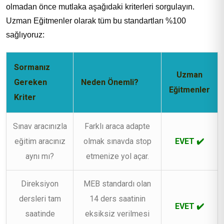
olmadan önce mutlaka aşağıdaki kriterleri sorgulayın.
Uzman Eğitmenler olarak tüm bu standartları %100
sağlıyoruz:
Sormanız
Uzman
Gereken
Neden Önemli?
Eğitmenler
Kriter
Sınav aracınızla
Farklı araca adapte
eğitim aracınız
olmak sınavda stop
EVET ✔️
aynı mı?
etmenize yol açar.
Direksiyon
MEB standardı olan
dersleri tam
14 ders saatinin
EVET ✔️
saatinde
eksiksiz verilmesi