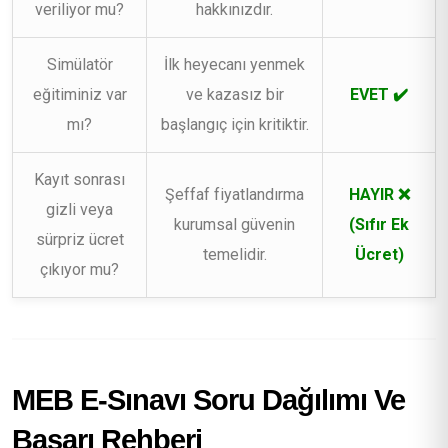
veriliyor mu?
hakkınızdır.
Simülatör
İlk heyecanı yenmek
eğitiminiz var
ve kazasız bir
EVET ✔️
mı?
başlangıç için kritiktir.
Kayıt sonrası
Şeffaf fiyatlandırma
HAYIR ❌
gizli veya
kurumsal güvenin
(Sıfır Ek
sürpriz ücret
temelidir.
Ücret)
çıkıyor mu?
MEB E-Sınavı Soru Dağılımı Ve
Başarı Rehberi