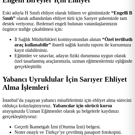
Engelli Bireyler İçin Ehliyet
Eski adıyla H Sınıfı ehliyet olarak bilinen ve günümüzde
“Engelli B
Sınıfı”
olarak adlandırılan ehliyet türü için Sarıyer şubemizde tam
destek veriyoruz. Bedensel engeli bulunan vatandaşlarımızın
özgürce trafiğe çıkabilmesi için:
İl Sağlık Müdürlükleri komisyonundan alınan
“Özel tertibatlı
araç kullanabilir”
ibareli sağlık kurulu raporu ile kursumuza
kayıt olabilirsiniz.
Eğitimler ve sınavlar, adayın fiziki durumuna uygun olarak
özel tasarlanmış araçlarımızla, uzman eğitmenlerimiz eşliğinde
gerçekleştirilir.
Yabancı Uyruklular İçin Sarıyer Ehliyet
Alma İşlemleri
İstanbul’da yaşayan yabancı misafirlerimiz için ehliyet alma sürecini
oldukça kolaylaştırıyoruz.
Yabancılar için sürücü kursu
arayışınızda Uzman Eğitmenler olarak şu belgelerle kaydınızı
gerçekleştiriyoruz:
Geçerli İkametgah İzni (Oturma İzni) belgesi.
Noter onaylı ve Türkçe’ye çevrilmiş pasaport fotokopisi.