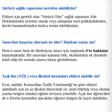
Sürücü sağlık raporunu nereden alabilirim?
Ehliyet için gerekli olan “Sürücü Olur” sağlık raporunu Aile
Hekiminizden ücretsiz olarak veya anlaşmalı özel polikliniklerden,
devlet hastanelerinden hızlıca temin edebilirsiniz.
Sınavdan başarısz olursam ne olur? Hakkım yanar mı?
Hem e-sınav hem de direksiyon sınavı için toplamda
4’er hakkınız
bulunmaktadır. Bir sınavdan kalsanız bile, eksiklerinizi ek derslerle
telafi edip bir sonraki sınava tekrar girebilirsiniz.
Açık lise (AÖL) veya ilkokul mezunları ehliyet alabilir mi?
Evet, alabilir. Karayolları Trafik Yönetmeliği’ne göre ehliyet
alabilmek için en az ilkokul düzeyinde (4. sınıfı bitirmiş veya okuma
yazma belgesi olanlar) eğitim seviyesi yeterlidir. Açık lise öğrencileri
de e-Devlet üzerinden alacakları öğrenci belgesi ile kayıt olabilirler.