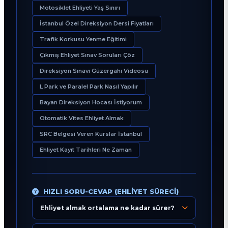
Motosiklet Ehliyeti Yaş Sınırı
İstanbul Özel Direksiyon Dersi Fiyatları
Trafik Korkusu Yenme Eğitimi
Çıkmış Ehliyet Sınav Soruları Çöz
Direksiyon Sınavı Güzergahı Videosu
L Park ve Paralel Park Nasıl Yapılır
Bayan Direksiyon Hocası İstiyorum
Otomatik Vites Ehliyet Almak
SRC Belgesi Veren Kurslar İstanbul
Ehliyet Kayıt Tarihleri Ne Zaman
HIZLI SORU-CEVAP (EHLIYET SÜRECI)
Ehliyet almak ortalama ne kadar sürer?
Eğitim Danışmanı
En Hızlı Sürücü Kursu