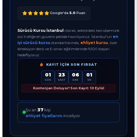
Google'da
5.0
Puan
Sürücü Kursu İstanbul
olarak, sektördeki tecrübemizle
sizi trafiğe en güvenli şekilde hazırlıyoruz. İstanbul'un
en
iyi sürücü kursu
standartlarında,
ehliyet kursu
, özel
direksiyon dersi ve E-sınav eğitimlerinde %100 başarı
hedefliyoruz.
KAYIT İÇIN SON FIRSAT
01
23
06
00
GÜN
SAAT
DAK
SN
Kontenjan Doluyor! Son Kayıt: 10 Eylül
37
Şu an
kişi
ehliyet fiyatlarını
inceliyor.