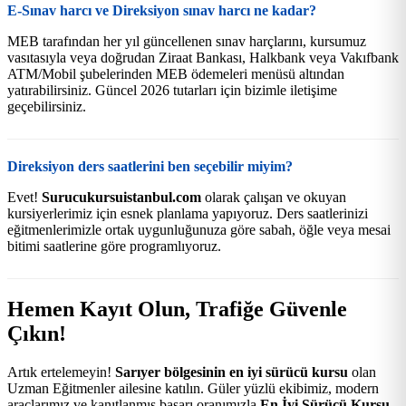
E-Sınav harcı ve Direksiyon sınav harcı ne kadar?
MEB tarafından her yıl güncellenen sınav harçlarını, kursumuz
vasıtasıyla veya doğrudan Ziraat Bankası, Halkbank veya Vakıfbank
ATM/Mobil şubelerinden MEB ödemeleri menüsü altından
yatırabilirsiniz. Güncel 2026 tutarları için bizimle iletişime
geçebilirsiniz.
Direksiyon ders saatlerini ben seçebilir miyim?
Evet!
Surucukursuistanbul.com
olarak çalışan ve okuyan
kursiyerlerimiz için esnek planlama yapıyoruz. Ders saatlerinizi
eğitmenlerimizle ortak uygunluğunuza göre sabah, öğle veya mesai
bitimi saatlerine göre programlıyoruz.
Hemen Kayıt Olun, Trafiğe Güvenle
Çıkın!
Artık ertelemeyin!
Sarıyer bölgesinin en iyi sürücü kursu
olan
Uzman Eğitmenler ailesine katılın. Güler yüzlü ekibimiz, modern
araçlarımız ve kanıtlanmış başarı oranımızla
En İyi Sürücü Kursu