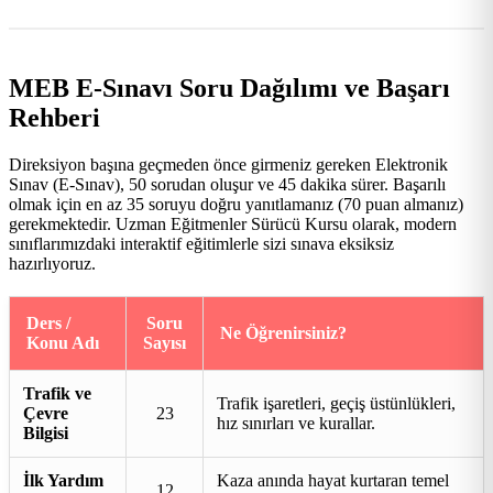
MEB E-Sınavı Soru Dağılımı ve Başarı
Rehberi
Direksiyon başına geçmeden önce girmeniz gereken Elektronik
Sınav (E-Sınav), 50 sorudan oluşur ve 45 dakika sürer. Başarılı
olmak için en az 35 soruyu doğru yanıtlamanız (70 puan almanız)
gerekmektedir. Uzman Eğitmenler Sürücü Kursu olarak, modern
sınıflarımızdaki interaktif eğitimlerle sizi sınava eksiksiz
hazırlıyoruz.
Ders /
Soru
Ne Öğrenirsiniz?
Konu Adı
Sayısı
Trafik ve
Trafik işaretleri, geçiş üstünlükleri,
Çevre
23
hız sınırları ve kurallar.
Bilgisi
İlk Yardım
Kaza anında hayat kurtaran temel
12