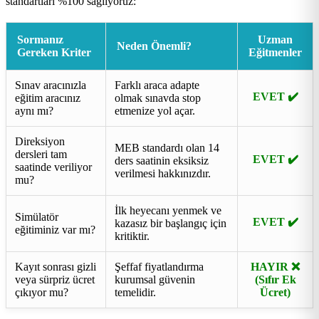
standartları %100 sağlıyoruz:
Sormanız
Uzman
Neden Önemli?
Gereken Kriter
Eğitmenler
Sınav aracınızla
Farklı araca adapte
EVET ✔️
eğitim aracınız
olmak sınavda stop
aynı mı?
etmenize yol açar.
Direksiyon
MEB standardı olan 14
dersleri tam
EVET ✔️
ders saatinin eksiksiz
saatinde veriliyor
verilmesi hakkınızdır.
mu?
İlk heyecanı yenmek ve
Simülatör
EVET ✔️
kazasız bir başlangıç için
eğitiminiz var mı?
kritiktir.
Kayıt sonrası gizli
Şeffaf fiyatlandırma
HAYIR ❌
veya sürpriz ücret
kurumsal güvenin
(Sıfır Ek
çıkıyor mu?
temelidir.
Ücret)