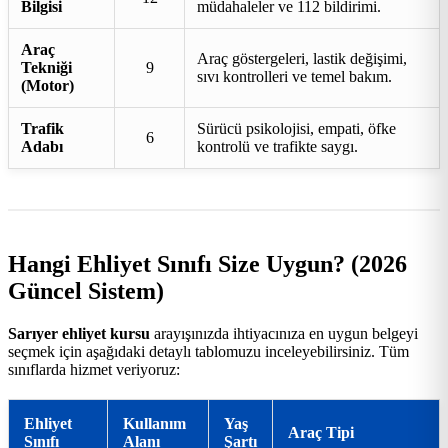
Bilgisi
müdahaleler ve 112 bildirimi.
Araç
Araç göstergeleri, lastik değişimi,
Tekniği
9
sıvı kontrolleri ve temel bakım.
(Motor)
Trafik
Sürücü psikolojisi, empati, öfke
6
Adabı
kontrolü ve trafikte saygı.
Hangi Ehliyet Sınıfı Size Uygun? (2026
Güncel Sistem)
Sarıyer ehliyet kursu
arayışınızda ihtiyacınıza en uygun belgeyi
seçmek için aşağıdaki detaylı tablomuzu inceleyebilirsiniz. Tüm
sınıflarda hizmet veriyoruz:
Ehliyet
Kullanım
Yaş
Araç Tipi
Sınıfı
Alanı
Şartı