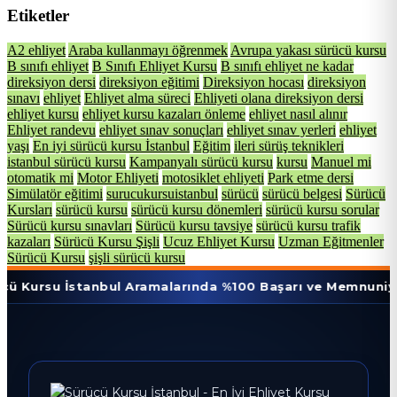
Etiketler
A2 ehliyet
Araba kullanmayı öğrenmek
Avrupa yakası sürücü kursu
B sınıfı ehliyet
B Sınıfı Ehliyet Kursu
B sınıfı ehliyet ne kadar
direksiyon dersi
direksiyon eğitimi
Direksiyon hocası
direksiyon
sınavı
ehliyet
Ehliyet alma süreci
Ehliyeti olana direksiyon dersi
ehliyet kursu
ehliyet kursu kazaları önleme
ehliyet nasıl alınır
Ehliyet randevu
ehliyet sınav sonuçları
ehliyet sınav yerleri
ehliyet
yaşı
En iyi sürücü kursu İstanbul
Eğitim
ileri sürüş teknikleri
istanbul sürücü kursu
Kampanyalı sürücü kursu
kursu
Manuel mi
otomatik mi
Motor Ehliyeti
motosiklet ehliyeti
Park etme dersi
Simülatör eğitimi
surucukursuistanbul
sürücü
sürücü belgesi
Sürücü
Kursları
sürücü kursu
sürücü kursu dönemleri
sürücü kursu sorular
Sürücü kursu sınavları
Sürücü kursu tavsiye
sürücü kursu trafik
kazaları
Sürücü Kursu Şişli
Ucuz Ehliyet Kursu
Uzman Eğitmenler
Sürücü Kursu
şişli sürücü kursu
İstanbul Aramalarında %100 Başarı ve Memnuniyet Oranı