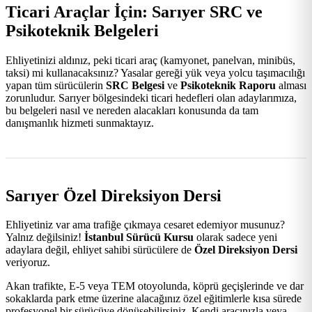
Ticari Araçlar İçin: Sarıyer SRC ve
Psikoteknik Belgeleri
Ehliyetinizi aldınız, peki ticari araç (kamyonet, panelvan, minibüs,
taksi) mi kullanacaksınız? Yasalar gereği yük veya yolcu taşımacılığı
yapan tüm sürücülerin
SRC Belgesi
ve
Psikoteknik Raporu
alması
zorunludur. Sarıyer bölgesindeki ticari hedefleri olan adaylarımıza,
bu belgeleri nasıl ve nereden alacakları konusunda da tam
danışmanlık hizmeti sunmaktayız.
Sarıyer Özel Direksiyon Dersi
Ehliyetiniz var ama trafiğe çıkmaya cesaret edemiyor musunuz?
Yalnız değilsiniz!
İstanbul Sürücü Kursu
olarak sadece yeni
adaylara değil, ehliyet sahibi sürücülere de
Özel Direksiyon Dersi
veriyoruz.
Akan trafikte, E-5 veya TEM otoyolunda, köprü geçişlerinde ve dar
sokaklarda park etme üzerine alacağınız özel eğitimlerle kısa sürede
profesyonel bir sürücüye dönüşebilirsiniz. Kendi aracınızla veya