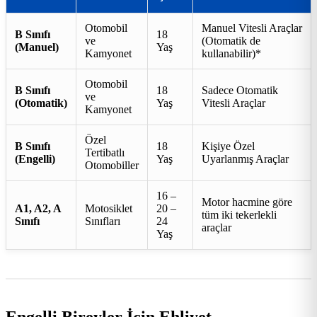
Otomobil
Manuel Vitesli Araçlar
B Sınıfı
18
ve
(Otomatik de
(Manuel)
Yaş
Kamyonet
kullanabilir)*
Otomobil
B Sınıfı
18
Sadece Otomatik
ve
(Otomatik)
Yaş
Vitesli Araçlar
Kamyonet
Özel
B Sınıfı
18
Kişiye Özel
Tertibatlı
(Engelli)
Yaş
Uyarlanmış Araçlar
Otomobiller
16 –
Motor hacmine göre
A1, A2, A
Motosiklet
20 –
tüm iki tekerlekli
Sınıfı
Sınıfları
24
araçlar
Yaş