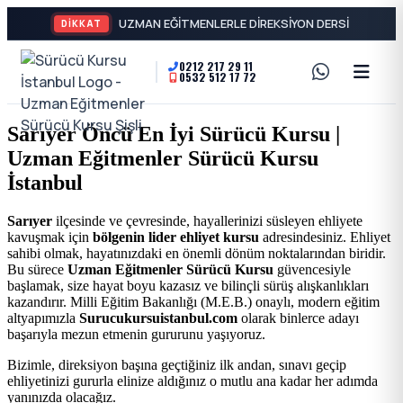
DİKKAT
0212 217 29 11
0532 512 17 72
A2
Sürücü
Motor
Kursu
Sarıyer Öncü En İyi Sürücü Kursu |
Ehliyeti
Uzman Eğitmenler Sürücü Kursu
İstanbul
ve
İstanbul
Özel
-
Sarıyer
ilçesinde ve çevresinde, hayallerinizi süsleyen ehliyete
kavuşmak için
bölgenin lider ehliyet kursu
adresindesiniz. Ehliyet
Direksiyon
Şişli
sahibi olmak, hayatınızdaki en önemli dönüm noktalarından biridir.
Bu sürece
Uzman Eğitmenler Sürücü Kursu
güvencesiyle
Dersi
başlamak, size hayat boyu kazasız ve bilinçli sürüş alışkanlıkları
En
kazandırır. Milli Eğitim Bakanlığı (M.E.B.) onaylı, modern eğitim
altyapımızla
Surucukursuistanbul.com
olarak binlerce adayı
başarıyla mezun etmenin gururunu yaşıyoruz.
İyi
Bizimle, direksiyon başına geçtiğiniz ilk andan, sınavı geçip
ehliyetinizi gururla elinize aldığınız o mutlu ana kadar her adımda
Ehliyet
yanınızda olacağız.