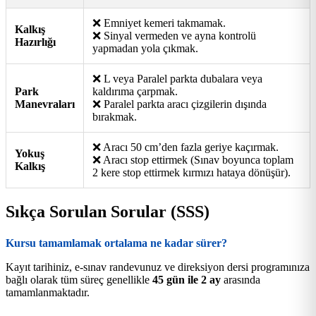
❌ Emniyet kemeri takmamak.
Kalkış
❌ Sinyal vermeden ve ayna kontrolü
Hazırlığı
yapmadan yola çıkmak.
❌ L veya Paralel parkta dubalara veya
Park
kaldırıma çarpmak.
Manevraları
❌ Paralel parkta aracı çizgilerin dışında
bırakmak.
❌ Aracı 50 cm’den fazla geriye kaçırmak.
Yokuş
❌ Aracı stop ettirmek (Sınav boyunca toplam
Kalkış
2 kere stop ettirmek kırmızı hataya dönüşür).
Sıkça Sorulan Sorular (SSS)
Kursu tamamlamak ortalama ne kadar sürer?
Kayıt tarihiniz, e-sınav randevunuz ve direksiyon dersi programınıza
bağlı olarak tüm süreç genellikle
45 gün ile 2 ay
arasında
tamamlanmaktadır.