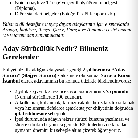
Noter onaylı ve Türkçe’ye çevrilmiş öğrenim belgesi
(Diploma).
Diğer standart belgeler (Fotoğraf, sağlık raporu vb.)
Yabancı dil desteğine ihtiyaç duyan adaylarımız için e-sınavlarda
Arapça, İngilizce, Rusça, Çince, Farsça ve Almanca çeviri imkanı
MEB tarafından sunulmaktadır.
Aday Sürücülük Nedir? Bilmeniz
Gerekenler
Ehliyetinizi ilk aldığınızda yasalar gereği
2 yıl boyunca “Aday
Sürücü” (Stajyer Sürücü)
statüsünde olursunuz.
Sürücü Kursu
İstanbul
olarak adaylarımızı bu konuda titizlikle bilgilendiriyoruz:
2 yıllık stajyerlik süresince ceza puanı sınırınız
75 puandır
(Normal sürücülerde 100 puandır).
Alkollü araç kullanmak, kırmızı ışık ihlalini 3 kez tekrarlamak
veya hız sınırını defalarca aşmak stajyer ehliyetinin doğrudan
iptal edilmesine
sebep olur.
İptal durumunda adayın tekrar sürücü kursuna yazılması ve
sürece sıfırdan başlaması gerekir. Eğitimlerimizde kurallara
uymanın önemini bu sebeple altını çizerek öğretiyoruz.