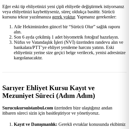
Eğer eski tip ehliyetinizi yeni çipli ehliyetle değiştirmek istiyorsanız
veya ehliyetinizi kaybettiyseniz, süreç oldukça basittir. Sürücü
kursuna tekrar yazılmanıza
gerek yoktur
. Yapmanız gerekenler:
Aile Hekiminizden güncel bir “Sürücü Olur” sağlık raporu
alın.
Son 6 ayda çekilmiş 1 adet biyometrik fotoğraf hazırlayın.
Nüfus ve Vatandaşlık İşleri (NVİ) üzerinden randevu alın ve
bankalara/PTT’ye ehliyet yenileme harcını yatırın. Eski
ehliyetiniz yerine size geçici belge verilecek, yenisi adresinize
kargolanacaktır.
Sarıyer Ehliyet Kursu Kayıt ve
Mezuniyet Süreci (Adım Adım)
Surucukursuistanbul.com
üzerinden bize ulaştığınız andan
itibaren süreci sizin için basitleştiriyor ve yönetiyoruz.
Kayıt ve Danışmanlık:
Gerekli evraklar konusunda ekibimiz