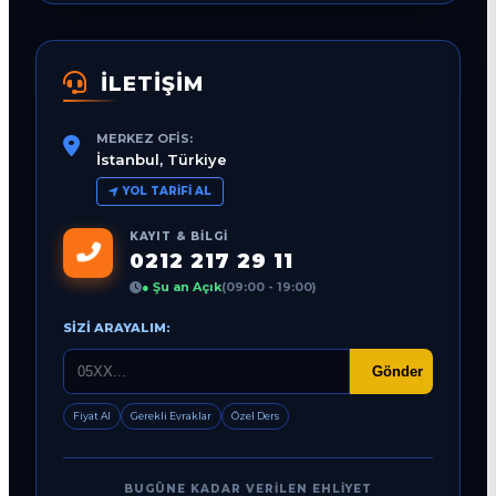
İLETİŞİM
MERKEZ OFIS:
İstanbul, Türkiye
YOL TARIFI AL
KAYIT & BILGI
0212 217 29 11
● Şu an Açık
(09:00 - 19:00)
SIZI ARAYALIM:
Gönder
Fiyat Al
Gerekli Evraklar
Özel Ders
BUGÜNE KADAR VERILEN EHLIYET