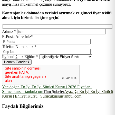
arayışınıza mükemmel çözümü sunuyoruz.
Kontenjanlar dolmadan yerinizi ayırtmak ve güncel fiyat teklifi
almak için bizimle iletişime geçin!
Adınız *
E-Posta Adresiniz*
Telefon Numaranız *
İlgilendiğiniz Eğitim *
Hemen Gönder
Yenidoğan En İyi En İyi Sürücü Kursu | 2026 Fiyatları |
Surucukursuistanbul.com
Tüm Şubeler
Ayazağa En İyi En İyi Sürücü
Kursu | Ehliyet Kursu | Surucukursuistanbul.com
Faydalı Bilgilerimiz