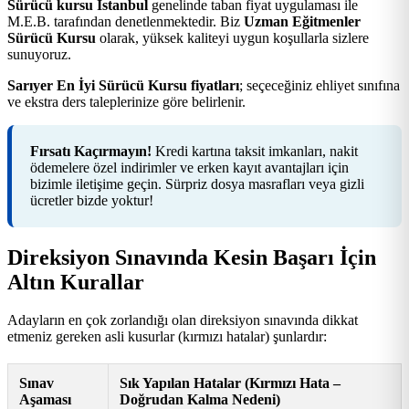
Sürücü kursu İstanbul
genelinde taban fiyat uygulaması ile
M.E.B. tarafından denetlenmektedir. Biz
Uzman Eğitmenler
Sürücü Kursu
olarak, yüksek kaliteyi uygun koşullarla sizlere
sunuyoruz.
Sarıyer En İyi Sürücü Kursu fiyatları
; seçeceğiniz ehliyet sınıfına
ve ekstra ders taleplerinize göre belirlenir.
Fırsatı Kaçırmayın!
Kredi kartına taksit imkanları, nakit
ödemelere özel indirimler ve erken kayıt avantajları için
bizimle iletişime geçin. Sürpriz dosya masrafları veya gizli
ücretler bizde yoktur!
Direksiyon Sınavında Kesin Başarı İçin
Altın Kurallar
Adayların en çok zorlandığı olan direksiyon sınavında dikkat
etmeniz gereken asli kusurlar (kırmızı hatalar) şunlardır:
Sınav
Sık Yapılan Hatalar (Kırmızı Hata –
Aşaması
Doğrudan Kalma Nedeni)