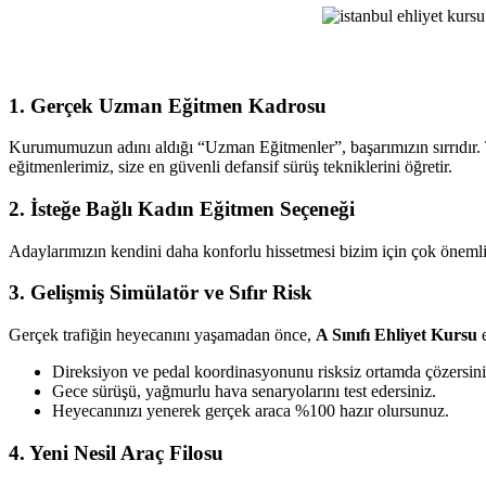
Ehliyet
Kursu
1. Gerçek Uzman Eğitmen Kadrosu
Kurumumuzun adını aldığı “Uzman Eğitmenler”, başarımızın sırrıdır. T
eğitmenlerimiz, size en güvenli defansif sürüş tekniklerini öğretir.
2. İsteğe Bağlı Kadın Eğitmen Seçeneği
Adaylarımızın kendini daha konforlu hissetmesi bizim için çok önemlid
3. Gelişmiş Simülatör ve Sıfır Risk
Gerçek trafiğin heyecanını yaşamadan önce,
A Sınıfı Ehliyet Kursu
e
Direksiyon ve pedal koordinasyonunu risksiz ortamda çözersini
Gece sürüşü, yağmurlu hava senaryolarını test edersiniz.
Heyecanınızı yenerek gerçek araca %100 hazır olursunuz.
4. Yeni Nesil Araç Filosu