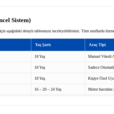
ncel Sistem)
çin aşağıdaki detaylı tablomuzu inceleyebilirsiniz. Tüm sınıflarda hizm
Yaş Şartı
Araç Tipi
18 Yaş
Manuel Vitesli A
18 Yaş
Sadece Otomatik
18 Yaş
Kişiye Özel Uya
16 – 20 – 24 Yaş
Motor hacmine gö