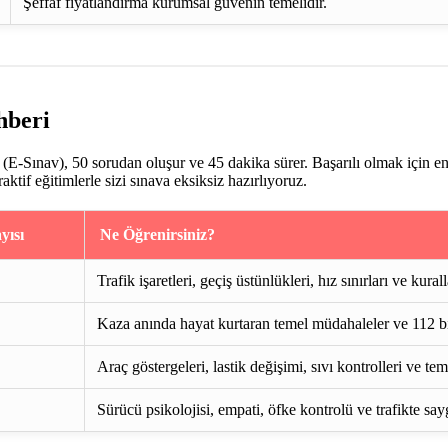
Şeffaf fiyatlandırma kurumsal güvenin temelidir.
hberi
E-Sınav), 50 sorudan oluşur ve 45 dakika sürer. Başarılı olmak için e
if eğitimlerle sizi sınava eksiksiz hazırlıyoruz.
yısı
Ne Öğrenirsiniz?
Trafik işaretleri, geçiş üstünlükleri, hız sınırları ve kurall
Kaza anında hayat kurtaran temel müdahaleler ve 112 bi
Araç göstergeleri, lastik değişimi, sıvı kontrolleri ve te
Sürücü psikolojisi, empati, öfke kontrolü ve trafikte say