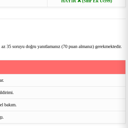
HAYIR ❌ (Sıfır Ek Ücret)
n az 35 soruyu doğru yanıtlamanız (70 puan almanız) gerekmektedir.
ar.
ldirimi.
mel bakım.
gı.