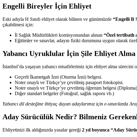
Engelli Bireyler İçin Ehliyet
Eski adıyla H Sınıfı ehliyet olarak bilinen ve günümüzde
“Engelli B S
çıkabilmesi için:
İl Sağlık Müdürlükleri komisyonundan alınan
“Özel tertibatlı
Eğitimler ve sınavlar, adayın fiziki durumuna uygun olarak özel 
Yabancı Uyruklular İçin Şile Ehliyet Alma 
İstanbul’da yaşayan yabancı misafirlerimiz için ehliyet alma sürecini 
Geçerli İkametgah İzni (Oturma İzni) belgesi.
Noter onaylı ve Türkçe’ye çevrilmiş pasaport fotokopisi.
Noter onaylı ve Türkçe’ye çevrilmiş öğrenim belgesi (Diploma)
Diğer standart belgeler (Fotoğraf, sağlık raporu vb.)
Yabancı dil desteğine ihtiyaç duyan adaylarımız için e-sınavlarda A
Aday Sürücülük Nedir? Bilmeniz Gereken
Ehliyetinizi ilk aldığınızda yasalar gereği
2 yıl boyunca “Aday Sürü