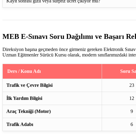
Kayıt sonrası gizli veya sürpriz ücret çıkıyor mu?
MEB E-Sınavı Soru Dağılımı ve Başarı Re
Direksiyon başına geçmeden önce girmeniz gereken Elektronik Sınav (
Uzman Eğitmenler Sürücü Kursu olarak, modern sınıflarımızdaki interakt
Ders / Konu Adı
Soru Sa
Trafik ve Çevre Bilgisi
23
İlk Yardım Bilgisi
12
Araç Tekniği (Motor)
9
Trafik Adabı
6