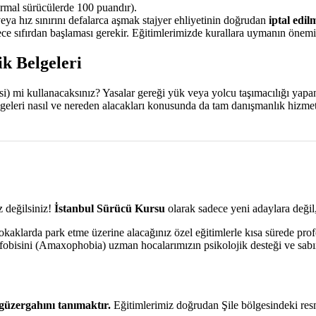
mal sürücülerde 100 puandır).
veya hız sınırını defalarca aşmak stajyer ehliyetinin doğrudan
iptal edil
e sıfırdan başlaması gerekir. Eğitimlerimizde kurallara uymanın önemin
ik Belgeleri
aksi) mi kullanacaksınız? Yasalar gereği yük veya yolcu taşımacılığı yap
belgeleri nasıl ve nereden alacakları konusunda da tam danışmanlık hizme
 değilsiniz!
İstanbul Sürücü Kursu
olarak sadece yeni adaylara değil,
aklarda park etme üzerine alacağınız özel eğitimlerle kısa sürede prof
ik fobisini (Amaxophobia) uzman hocalarımızın psikolojik desteği ve sabı
güzergahını tanımaktır.
Eğitimlerimiz doğrudan Şile bölgesindeki res