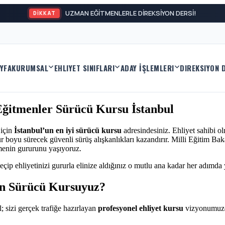
UZMAN EĞİTMENLERLE DİREKSİYON DERSİ!
DİKKAT
YFA
KURUMSAL
EHLIYET SINIFLARI
ADAY İŞLEMLERI
DIREKSIYON 
 Eğitmenler Sürücü Kursu İstanbul
 için
İstanbul’un en iyi sürücü kursu
adresindesiniz. Ehliyet sahibi o
boyu sürecek güvenli sürüş alışkanlıkları kazandırır. Milli Eğitim Baka
menin gururunu yaşıyoruz.
eçip ehliyetinizi gururla elinize aldığınız o mutlu ana kadar her adımda
len Sürücü Kursuyuz?
; sizi gerçek trafiğe hazırlayan
profesyonel ehliyet kursu
vizyonumuzd