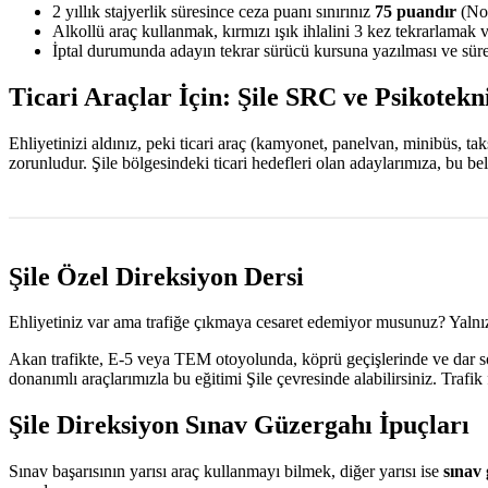
2 yıllık stajyerlik süresince ceza puanı sınırınız
75 puandır
(Nor
Alkollü araç kullanmak, kırmızı ışık ihlalini 3 kez tekrarlamak 
İptal durumunda adayın tekrar sürücü kursuna yazılması ve sürec
Ticari Araçlar İçin: Şile SRC ve Psikotekn
Ehliyetinizi aldınız, peki ticari araç (kamyonet, panelvan, minibüs, t
zorunludur. Şile bölgesindeki ticari hedefleri olan adaylarımıza, bu 
Şile Özel Direksiyon Dersi
Ehliyetiniz var ama trafiğe çıkmaya cesaret edemiyor musunuz? Yalnız
Akan trafikte, E-5 veya TEM otoyolunda, köprü geçişlerinde ve dar sok
donanımlı araçlarımızla bu eğitimi Şile çevresinde alabilirsiniz. Traf
Şile Direksiyon Sınav Güzergahı İpuçları
Sınav başarısının yarısı araç kullanmayı bilmek, diğer yarısı ise
sınav 