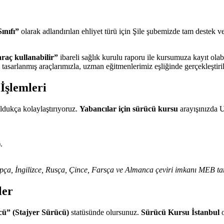
ınıfı”
olarak adlandırılan ehliyet türü için Şile şubemizde tam destek v
 araç kullanabilir”
ibareli sağlık kurulu raporu ile kursumuza kayıt olabi
tasarlanmış araçlarımızla, uzman eğitmenlerimiz eşliğinde gerçekleştiril
İşlemleri
oldukça kolaylaştırıyoruz.
Yabancılar için sürücü kursu
arayışınızda U
.
rapça, İngilizce, Rusça, Çince, Farsça ve Almanca çeviri imkanı MEB ta
ler
cü” (Stajyer Sürücü)
statüsünde olursunuz.
Sürücü Kursu İstanbul
o