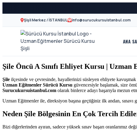
Şişli Merkez / İSTANBUL
info@surucukursuistanbul.com
ANA SA
A2
Sürücü
Motor
Kursu
Şile Öncü A Sınıfı Ehliyet Kursu | Uzman
Ehliyeti
İstanbul
ve
Şile
ilçesinde ve çevresinde, hayallerinizi süsleyen ehliyete kavuşmak
Uzman Eğitmenler Sürücü Kursu
güvencesiyle başlamak, size ömür 
Özel
-
Surucukursuistanbul.com
olarak binlerce adayı başarıyla mezun et
Direksiyon
Uzman Eğitmenler ile, direksiyon başına geçtiğiniz ilk andan, sınavı g
Şişli
Dersi
Neden Şile Bölgesinin En Çok Tercih Edi
En
Bizi diğerlerinden ayıran, sadece yüksek sınav başarı oranlarımız değil
İyi