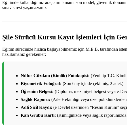
Eğitimde kullandığımız araçların tamamı son model, güvenlik donanımlar
sınav stresi yaşamazsınız.
Şile Sürücü Kursu Kayıt İşlemleri İçin Ge
Eğitim sürecinize hızlıca başlayabilmemiz için M.E.B. tarafından ist
hazırlamanız gerekenler:
Nüfus Cüzdanı (Kimlik) Fotokopisi:
(Yeni tip T.C. Kimlik 
Biyometrik Fotoğraf:
(Son 6 ay içinde çekilmiş, 2 adet.)
Öğrenim Belgesi:
(Diploma, mezuniyet belgesi veya e-Devl
Sağlık Raporu:
(Aile Hekimliği veya özel polikliniklerden 
Adli Sicil Kaydı:
(e-Devlet üzerinden “Resmi Kurum” seçile
Kan Grubu Kartı:
(Kimliğinizde veya sağlık raporunuzda 