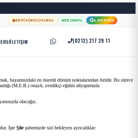
EN İYİ SÜRÜCÜ KURSU
MEB ONAYLI
4.9/5 PUAN
(0212) 217 29 11
DERSI
İLETIŞIM
lmak, hayatınızdaki en önemli dönüm noktalarından biridir. Bu sürece
nlığı (M.E.B.) onaylı, yenilikçi eğitim altyapımızla
 yanınızda olacağız.
ur. İşte
Şile
şubemizde sizi bekleyen ayrıcalıklar: