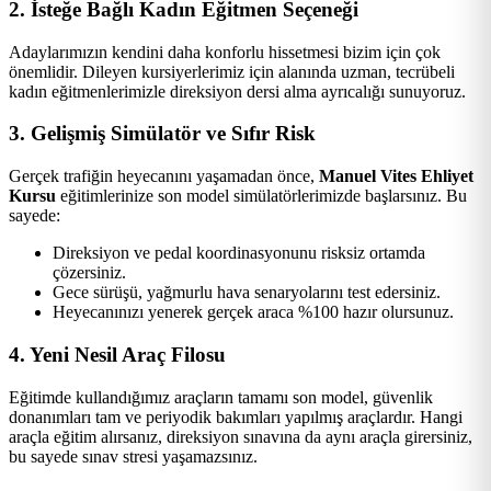
2. İsteğe Bağlı Kadın Eğitmen Seçeneği
Adaylarımızın kendini daha konforlu hissetmesi bizim için çok
önemlidir. Dileyen kursiyerlerimiz için alanında uzman, tecrübeli
kadın eğitmenlerimizle direksiyon dersi alma ayrıcalığı sunuyoruz.
3. Gelişmiş Simülatör ve Sıfır Risk
Gerçek trafiğin heyecanını yaşamadan önce,
Manuel Vites Ehliyet
Kursu
eğitimlerinize son model simülatörlerimizde başlarsınız. Bu
sayede:
Direksiyon ve pedal koordinasyonunu risksiz ortamda
çözersiniz.
Gece sürüşü, yağmurlu hava senaryolarını test edersiniz.
Heyecanınızı yenerek gerçek araca %100 hazır olursunuz.
4. Yeni Nesil Araç Filosu
Eğitimde kullandığımız araçların tamamı son model, güvenlik
donanımları tam ve periyodik bakımları yapılmış araçlardır. Hangi
araçla eğitim alırsanız, direksiyon sınavına da aynı araçla girersiniz,
bu sayede sınav stresi yaşamazsınız.