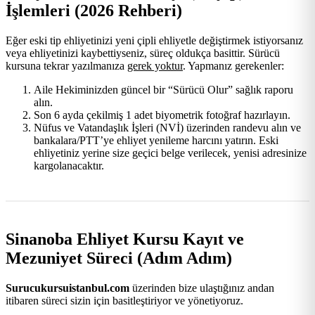
İşlemleri (2026 Rehberi)
Eğer eski tip ehliyetinizi yeni çipli ehliyetle değiştirmek istiyorsanız
veya ehliyetinizi kaybettiyseniz, süreç oldukça basittir. Sürücü
kursuna tekrar yazılmanıza
gerek yoktur
. Yapmanız gerekenler:
Aile Hekiminizden güncel bir “Sürücü Olur” sağlık raporu
alın.
Son 6 ayda çekilmiş 1 adet biyometrik fotoğraf hazırlayın.
Nüfus ve Vatandaşlık İşleri (NVİ) üzerinden randevu alın ve
bankalara/PTT’ye ehliyet yenileme harcını yatırın. Eski
ehliyetiniz yerine size geçici belge verilecek, yenisi adresinize
kargolanacaktır.
Sinanoba Ehliyet Kursu Kayıt ve
Mezuniyet Süreci (Adım Adım)
Surucukursuistanbul.com
üzerinden bize ulaştığınız andan
itibaren süreci sizin için basitleştiriyor ve yönetiyoruz.