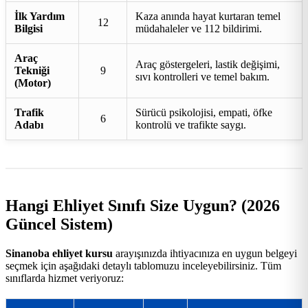
İlk Yardım
Kaza anında hayat kurtaran temel
12
Bilgisi
müdahaleler ve 112 bildirimi.
Araç
Araç göstergeleri, lastik değişimi,
Tekniği
9
sıvı kontrolleri ve temel bakım.
(Motor)
Trafik
Sürücü psikolojisi, empati, öfke
6
Adabı
kontrolü ve trafikte saygı.
Hangi Ehliyet Sınıfı Size Uygun? (2026
Güncel Sistem)
Sinanoba ehliyet kursu
arayışınızda ihtiyacınıza en uygun belgeyi
seçmek için aşağıdaki detaylı tablomuzu inceleyebilirsiniz. Tüm
sınıflarda hizmet veriyoruz: