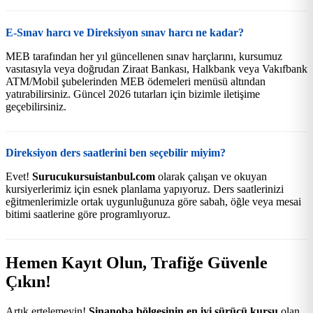
E-Sınav harcı ve Direksiyon sınav harcı ne kadar?
MEB tarafından her yıl güncellenen sınav harçlarını, kursumuz
vasıtasıyla veya doğrudan Ziraat Bankası, Halkbank veya Vakıfbank
ATM/Mobil şubelerinden MEB ödemeleri menüsü altından
yatırabilirsiniz. Güncel 2026 tutarları için bizimle iletişime
geçebilirsiniz.
Direksiyon ders saatlerini ben seçebilir miyim?
Evet!
Surucukursuistanbul.com
olarak çalışan ve okuyan
kursiyerlerimiz için esnek planlama yapıyoruz. Ders saatlerinizi
eğitmenlerimizle ortak uygunluğunuza göre sabah, öğle veya mesai
bitimi saatlerine göre programlıyoruz.
Hemen Kayıt Olun, Trafiğe Güvenle
Çıkın!
Artık ertelemeyin!
Sinanoba bölgesinin en iyi sürücü kursu
olan