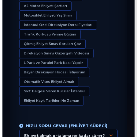
A2 Motor Ehliyeti Şartları
Motosiklet Ehliyeti Yaş Sınırı
İstanbul Özel Direksiyon Dersi Fiyatları
Trafik Korkusu Yenme Eğitimi
Çıkmış Ehliyet Sınav Soruları Çöz
Direksiyon Sınavı Güzergahı Videosu
L Park ve Paralel Park Nasıl Yapılır
Bayan Direksiyon Hocası İstiyorum
Otomatik Vites Ehliyet Almak
SRC Belgesi Veren Kurslar İstanbul
Ehliyet Kayıt Tarihleri Ne Zaman
HIZLI SORU-CEVAP (EHLIYET SÜRECI)
Ehliyet almak ortalama ne kadar sürer?
Eğitim Danışmanı