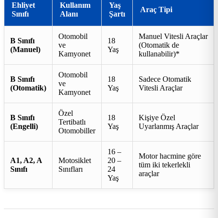
Ehliyet
Kullanım
Yaş
Araç Tipi
Sınıfı
Alanı
Şartı
Otomobil
Manuel Vitesli Araçlar
B Sınıfı
18
ve
(Otomatik de
(Manuel)
Yaş
Kamyonet
kullanabilir)*
Otomobil
B Sınıfı
18
Sadece Otomatik
ve
(Otomatik)
Yaş
Vitesli Araçlar
Kamyonet
Özel
B Sınıfı
18
Kişiye Özel
Tertibatlı
(Engelli)
Yaş
Uyarlanmış Araçlar
Otomobiller
16 –
Motor hacmine göre
A1, A2, A
Motosiklet
20 –
tüm iki tekerlekli
Sınıfı
Sınıfları
24
araçlar
Yaş