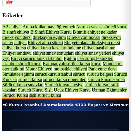
Etiketler
A2 ehliyet
Araba kullanmayı öğrenmek
Avrupa yakası sürücü kursu
B sınıfı ehliyet
B Sınıfı Ehliyet Kursu
B sınıfı ehliyet ne kadar
direksiyon dersi
direksiyon eğitimi
Direksiyon hocası
direksiyon
sınavı
ehliyet
Ehliyet alma süreci
Ehliyeti olana direksiyon dersi
ehliyet kursu
ehliyet kursu kazaları önleme
ehliyet nasıl alınır
Ehliyet randevu
ehliyet sınav sonuçları
ehliyet sınav yerleri
ehliyet
yaşı
En iyi sürücü kursu İstanbul
Eğitim
ileri sürüş teknikleri
istanbul sürücü kursu
Kampanyalı sürücü kursu
kursu
Manuel mi
otomatik mi
Motor Ehliyeti
motosiklet ehliyeti
Park etme dersi
Simülatör eğitimi
surucukursuistanbul
sürücü
sürücü belgesi
Sürücü
Kursları
sürücü kursu
sürücü kursu dönemleri
sürücü kursu sorular
Sürücü kursu sınavları
Sürücü kursu tavsiye
sürücü kursu trafik
kazaları
Sürücü Kursu Şişli
Ucuz Ehliyet Kursu
Uzman Eğitmenler
Sürücü Kursu
şişli sürücü kursu
 İstanbul Aramalarında %100 Başarı ve Memnuniyet Oranı