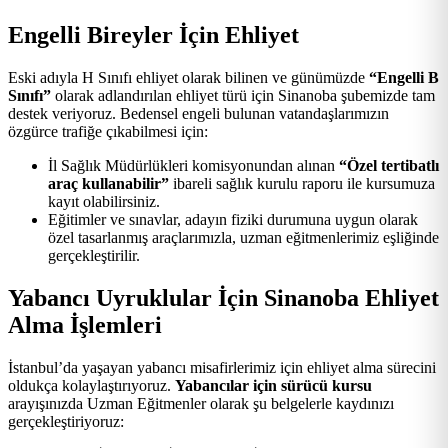
Engelli Bireyler İçin Ehliyet
Eski adıyla H Sınıfı ehliyet olarak bilinen ve günümüzde
“Engelli B
Sınıfı”
olarak adlandırılan ehliyet türü için Sinanoba şubemizde tam
destek veriyoruz. Bedensel engeli bulunan vatandaşlarımızın
özgürce trafiğe çıkabilmesi için:
İl Sağlık Müdürlükleri komisyonundan alınan
“Özel tertibatlı
araç kullanabilir”
ibareli sağlık kurulu raporu ile kursumuza
kayıt olabilirsiniz.
Eğitimler ve sınavlar, adayın fiziki durumuna uygun olarak
özel tasarlanmış araçlarımızla, uzman eğitmenlerimiz eşliğinde
gerçekleştirilir.
Yabancı Uyruklular İçin Sinanoba Ehliyet
Alma İşlemleri
İstanbul’da yaşayan yabancı misafirlerimiz için ehliyet alma sürecini
oldukça kolaylaştırıyoruz.
Yabancılar için sürücü kursu
arayışınızda Uzman Eğitmenler olarak şu belgelerle kaydınızı
gerçekleştiriyoruz: