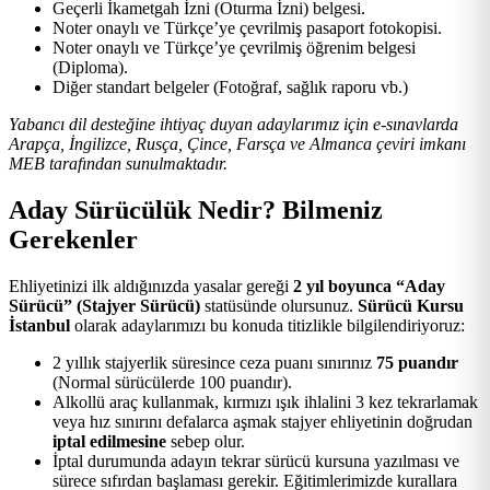
Geçerli İkametgah İzni (Oturma İzni) belgesi.
Noter onaylı ve Türkçe’ye çevrilmiş pasaport fotokopisi.
Noter onaylı ve Türkçe’ye çevrilmiş öğrenim belgesi
(Diploma).
Diğer standart belgeler (Fotoğraf, sağlık raporu vb.)
Yabancı dil desteğine ihtiyaç duyan adaylarımız için e-sınavlarda
Arapça, İngilizce, Rusça, Çince, Farsça ve Almanca çeviri imkanı
MEB tarafından sunulmaktadır.
Aday Sürücülük Nedir? Bilmeniz
Gerekenler
Ehliyetinizi ilk aldığınızda yasalar gereği
2 yıl boyunca “Aday
Sürücü” (Stajyer Sürücü)
statüsünde olursunuz.
Sürücü Kursu
İstanbul
olarak adaylarımızı bu konuda titizlikle bilgilendiriyoruz:
2 yıllık stajyerlik süresince ceza puanı sınırınız
75 puandır
(Normal sürücülerde 100 puandır).
Alkollü araç kullanmak, kırmızı ışık ihlalini 3 kez tekrarlamak
veya hız sınırını defalarca aşmak stajyer ehliyetinin doğrudan
iptal edilmesine
sebep olur.
İptal durumunda adayın tekrar sürücü kursuna yazılması ve
sürece sıfırdan başlaması gerekir. Eğitimlerimizde kurallara