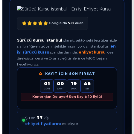
Google'da
5.0
Puan
Sürücü Kursu İstanbul
olarak, sektördeki tecrübemizle
sizi trafiğe en güvenli şekilde hazırlıyoruz. İstanbul'un
en
iyi sürücü kursu
standartlarında,
ehliyet kursu
, özel
direksiyon dersi ve E-sınav eğitimlerinde %100 başarı
hedefliyoruz.
KAYIT İÇIN SON FIRSAT
01
00
19
44
GÜN
SAAT
DAK
SN
Kontenjan Doluyor! Son Kayıt: 10 Eylül
38
Şu an
kişi
ehliyet fiyatlarını
inceliyor.