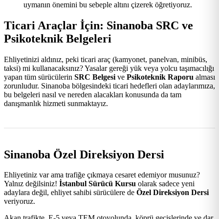
uymanın önemini bu sebeple altını çizerek öğretiyoruz.
Ticari Araçlar İçin: Sinanoba SRC ve
Psikoteknik Belgeleri
Ehliyetinizi aldınız, peki ticari araç (kamyonet, panelvan, minibüs,
taksi) mi kullanacaksınız? Yasalar gereği yük veya yolcu taşımacılığı
yapan tüm sürücülerin
SRC Belgesi
ve
Psikoteknik Raporu
alması
zorunludur. Sinanoba bölgesindeki ticari hedefleri olan adaylarımıza,
bu belgeleri nasıl ve nereden alacakları konusunda da tam
danışmanlık hizmeti sunmaktayız.
Sinanoba Özel Direksiyon Dersi
Ehliyetiniz var ama trafiğe çıkmaya cesaret edemiyor musunuz?
Yalnız değilsiniz!
İstanbul Sürücü Kursu
olarak sadece yeni
adaylara değil, ehliyet sahibi sürücülere de
Özel Direksiyon Dersi
veriyoruz.
Akan trafikte, E-5 veya TEM otoyolunda, köprü geçişlerinde ve dar