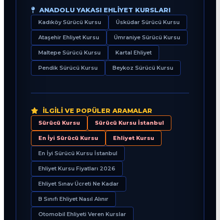
ANADOLU YAKASI EHLIYET KURSLARI
Kadıköy Sürücü Kursu
Üsküdar Sürücü Kursu
Ataşehir Ehliyet Kursu
Ümraniye Sürücü Kursu
Maltepe Sürücü Kursu
Kartal Ehliyet
Pendik Sürücü Kursu
Beykoz Sürücü Kursu
İLGILI VE POPÜLER ARAMALAR
Sürücü Kursu
Sürücü Kursu İstanbul
En İyi Sürücü Kursu
Ehliyet Kursu
En İyi Sürücü Kursu İstanbul
Ehliyet Kursu Fiyatları 2026
Ehliyet Sınav Ücreti Ne Kadar
B Sınıfı Ehliyet Nasıl Alınır
Otomobil Ehliyeti Veren Kurslar