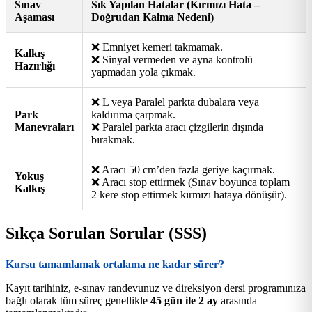
Sınav
Sık Yapılan Hatalar (Kırmızı Hata –
Aşaması
Doğrudan Kalma Nedeni)
❌ Emniyet kemeri takmamak.
Kalkış
❌ Sinyal vermeden ve ayna kontrolü
Hazırlığı
yapmadan yola çıkmak.
❌ L veya Paralel parkta dubalara veya
Park
kaldırıma çarpmak.
Manevraları
❌ Paralel parkta aracı çizgilerin dışında
bırakmak.
❌ Aracı 50 cm’den fazla geriye kaçırmak.
Yokuş
❌ Aracı stop ettirmek (Sınav boyunca toplam
Kalkış
2 kere stop ettirmek kırmızı hataya dönüşür).
Sıkça Sorulan Sorular (SSS)
Kursu tamamlamak ortalama ne kadar sürer?
Kayıt tarihiniz, e-sınav randevunuz ve direksiyon dersi programınıza
bağlı olarak tüm süreç genellikle
45 gün ile 2 ay
arasında