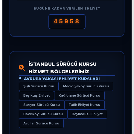
BUGÜNE KADAR VERILEN EHLIYET
45958
İSTANBUL SÜRÜCÜ KURSU
HIZMET BÖLGELERIMIZ
AVRUPA YAKASI EHLIYET KURSLARI
Şişli Sürücü Kursu
Mecidiyeköy Sürücü Kursu
Beşiktaş Ehliyet
Kağıthane Sürücü Kursu
Sarıyer Sürücü Kursu
Fatih Ehliyet Kursu
Bakırköy Sürücü Kursu
Beylikdüzü Ehliyet
Avcılar Sürücü Kursu