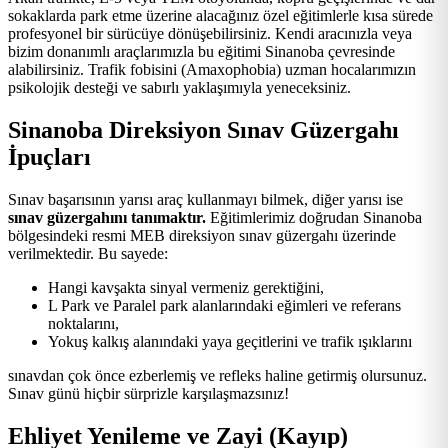
sokaklarda park etme üzerine alacağınız özel eğitimlerle kısa sürede
profesyonel bir sürücüye dönüşebilirsiniz. Kendi aracınızla veya
bizim donanımlı araçlarımızla bu eğitimi Sinanoba çevresinde
alabilirsiniz. Trafik fobisini (Amaxophobia) uzman hocalarımızın
psikolojik desteği ve sabırlı yaklaşımıyla yeneceksiniz.
Sinanoba Direksiyon Sınav Güzergahı
İpuçları
Sınav başarısının yarısı araç kullanmayı bilmek, diğer yarısı ise
sınav güzergahını tanımaktır.
Eğitimlerimiz doğrudan Sinanoba
bölgesindeki resmi MEB direksiyon sınav güzergahı üzerinde
verilmektedir. Bu sayede:
Hangi kavşakta sinyal vermeniz gerektiğini,
L Park ve Paralel park alanlarındaki eğimleri ve referans
noktalarını,
Yokuş kalkış alanındaki yaya geçitlerini ve trafik ışıklarını
sınavdan çok önce ezberlemiş ve refleks haline getirmiş olursunuz.
Sınav günü hiçbir sürprizle karşılaşmazsınız!
Ehliyet Yenileme ve Zayi (Kayıp)