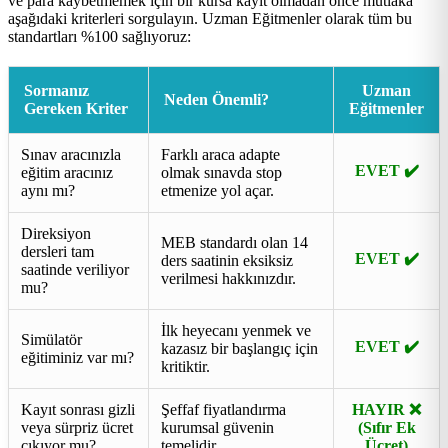
ve para kaybetmemek için bir kursa kayıt olmadan önce mutlaka
aşağıdaki kriterleri sorgulayın. Uzman Eğitmenler olarak tüm bu
standartları %100 sağlıyoruz:
Sormanız
Uzman
Neden Önemli?
Gereken Kriter
Eğitmenler
Sınav aracınızla
Farklı araca adapte
EVET ✔️
eğitim aracınız
olmak sınavda stop
aynı mı?
etmenize yol açar.
Direksiyon
MEB standardı olan 14
dersleri tam
EVET ✔️
ders saatinin eksiksiz
saatinde veriliyor
verilmesi hakkınızdır.
mu?
İlk heyecanı yenmek ve
Simülatör
EVET ✔️
kazasız bir başlangıç için
eğitiminiz var mı?
kritiktir.
Kayıt sonrası gizli
Şeffaf fiyatlandırma
HAYIR ❌
veya sürpriz ücret
kurumsal güvenin
(Sıfır Ek
çıkıyor mu?
temelidir.
Ücret)