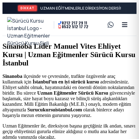
DİKKAT
0212 217 29 11
0532 512 17 72
A2
Sürücü
Motor
Kursu
Sinanoba Lider Manuel Vites Ehliyet
Ehliyeti
Kursu | Uzman Eğitmenler Sürücü Kursu
İstanbul
ve
İstanbul
Özel
-
Sinanoba
ilçesinde ve çevresinde, trafikte özgüvenle araç
kullanmak için
İstanbul’un en iyi sürücü kursu
adresindesiniz.
Direksiyon
Şişli
Ehliyet sahibi olmak, hayatınızdaki en önemli dönüm noktalarından
biridir. Bu sürece
Uzman Eğitmenler Sürücü Kursu
güvencesiyle
Dersi
başlamak, size hayat boyu kazasız ve bilinçli sürüş alışkanlıkları
En
kazandırır. Milli Eğitim Bakanlığı (M.E.B.) onaylı, modern eğitim
altyapımızla
Surucukursuistanbul.com
olarak binlerce adayı
başarıyla mezun etmenin gururunu yaşıyoruz.
İyi
Uzman Eğitmenler ile, direksiyon başına geçtiğiniz ilk andan, sınavı
geçip ehliyetinizi gururla elinize aldığınız o mutlu ana kadar her
Ehliyet
adımda yanınızda olacağız.