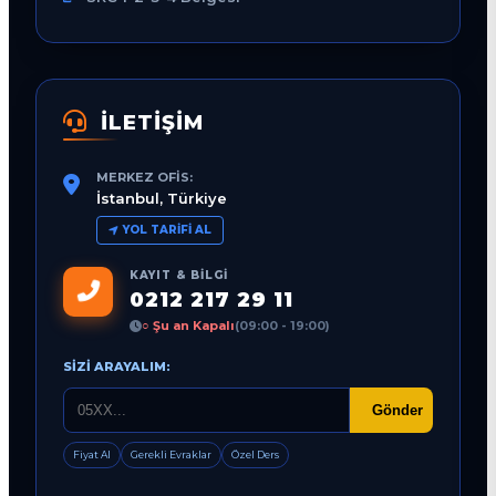
İLETİŞİM
MERKEZ OFIS:
İstanbul, Türkiye
YOL TARIFI AL
KAYIT & BILGI
0212 217 29 11
○ Şu an Kapalı
(09:00 - 19:00)
SIZI ARAYALIM:
Gönder
Fiyat Al
Gerekli Evraklar
Özel Ders