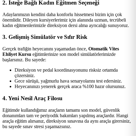
2. İsteğe Bağlı Kadın Eğitmen Seçeneği
Adaylarımızın kendini daha konforlu hissetmesi bizim için çok
önemlidir. Dileyen kursiyerlerimiz için alanında uzman, tecrübeli
kadın eğitmenlerimizle direksiyon dersi alma ayrıcalığı sunuyoruz.
3. Gelişmiş Simülatör ve Sıfır Risk
Gerçek trafiğin heyecanını yaşamadan önce,
Otomatik Vites
Ehliyet Kursu
eğitimlerinize son model simülatörlerimizde
başlarsınız. Bu sayede:
Direksiyon ve pedal koordinasyonunu risksiz ortamda
çözersiniz.
Gece sürüşü, yağmurlu hava senaryolarını test edersiniz.
Heyecanınızı yenerek gerçek araca %100 hazır olursunuz.
4. Yeni Nesil Araç Filosu
Eğitimde kullandığımız araçların tamamı son model, güvenlik
donanımları tam ve periyodik bakımları yapılmış araçlardır. Hangi
araçla eğitim alırsanız, direksiyon sınavına da aynı araçla girersiniz,
bu sayede sınav stresi yaşamazsınız.