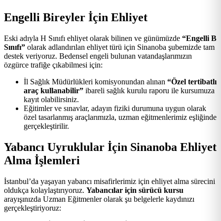
Engelli Bireyler İçin Ehliyet
Eski adıyla H Sınıfı ehliyet olarak bilinen ve günümüzde
“Engelli B
Sınıfı”
olarak adlandırılan ehliyet türü için Sinanoba şubemizde tam
destek veriyoruz. Bedensel engeli bulunan vatandaşlarımızın
özgürce trafiğe çıkabilmesi için:
İl Sağlık Müdürlükleri komisyonundan alınan
“Özel tertibatlı
araç kullanabilir”
ibareli sağlık kurulu raporu ile kursumuza
kayıt olabilirsiniz.
Eğitimler ve sınavlar, adayın fiziki durumuna uygun olarak
özel tasarlanmış araçlarımızla, uzman eğitmenlerimiz eşliğinde
gerçekleştirilir.
Yabancı Uyruklular İçin Sinanoba Ehliyet
Alma İşlemleri
İstanbul’da yaşayan yabancı misafirlerimiz için ehliyet alma sürecini
oldukça kolaylaştırıyoruz.
Yabancılar için sürücü kursu
arayışınızda Uzman Eğitmenler olarak şu belgelerle kaydınızı
gerçekleştiriyoruz: