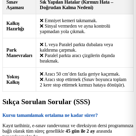
Sınav
Sık Yapılan Hatalar (Kırmızı Hata –
Aşaması
Doğrudan Kalma Nedeni)
❌ Emniyet kemeri takmamak.
Kalkış
❌ Sinyal vermeden ve ayna kontrolü
Hazırlığı
yapmadan yola çıkmak.
❌ L veya Paralel parkta dubalara veya
Park
kaldırıma çarpmak.
Manevraları
❌ Paralel parkta aracı çizgilerin dışında
bırakmak.
❌ Aracı 50 cm’den fazla geriye kaçırmak.
Yokuş
❌ Aracı stop ettirmek (Sınav boyunca toplam
Kalkış
2 kere stop ettirmek kırmızı hataya dönüşür).
Sıkça Sorulan Sorular (SSS)
Kursu tamamlamak ortalama ne kadar sürer?
Kayıt tarihiniz, e-sınav randevunuz ve direksiyon dersi programınıza
bağlı olarak tüm süreç genellikle
45 gün ile 2 ay
arasında