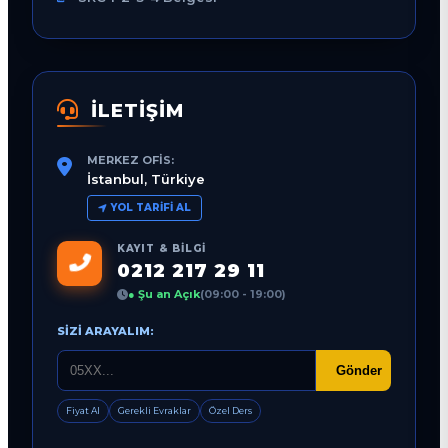
İLETİŞİM
MERKEZ OFIS:
İstanbul, Türkiye
YOL TARIFI AL
KAYIT & BILGI
0212 217 29 11
● Şu an Açık
(09:00 - 19:00)
SIZI ARAYALIM:
Gönder
Fiyat Al
Gerekli Evraklar
Özel Ders