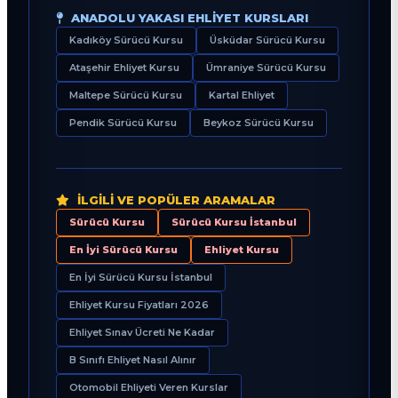
ANADOLU YAKASI EHLIYET KURSLARI
Kadıköy Sürücü Kursu
Üsküdar Sürücü Kursu
Ataşehir Ehliyet Kursu
Ümraniye Sürücü Kursu
Maltepe Sürücü Kursu
Kartal Ehliyet
Pendik Sürücü Kursu
Beykoz Sürücü Kursu
İLGILI VE POPÜLER ARAMALAR
Sürücü Kursu
Sürücü Kursu İstanbul
En İyi Sürücü Kursu
Ehliyet Kursu
En İyi Sürücü Kursu İstanbul
Ehliyet Kursu Fiyatları 2026
Ehliyet Sınav Ücreti Ne Kadar
B Sınıfı Ehliyet Nasıl Alınır
Otomobil Ehliyeti Veren Kurslar