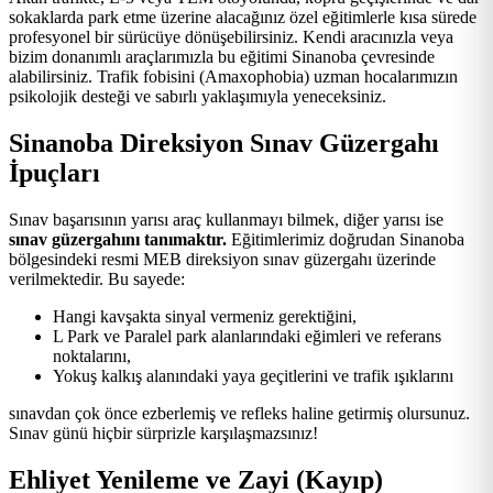
sokaklarda park etme üzerine alacağınız özel eğitimlerle kısa sürede
profesyonel bir sürücüye dönüşebilirsiniz. Kendi aracınızla veya
bizim donanımlı araçlarımızla bu eğitimi Sinanoba çevresinde
alabilirsiniz. Trafik fobisini (Amaxophobia) uzman hocalarımızın
psikolojik desteği ve sabırlı yaklaşımıyla yeneceksiniz.
Sinanoba Direksiyon Sınav Güzergahı
İpuçları
Sınav başarısının yarısı araç kullanmayı bilmek, diğer yarısı ise
sınav güzergahını tanımaktır.
Eğitimlerimiz doğrudan Sinanoba
bölgesindeki resmi MEB direksiyon sınav güzergahı üzerinde
verilmektedir. Bu sayede:
Hangi kavşakta sinyal vermeniz gerektiğini,
L Park ve Paralel park alanlarındaki eğimleri ve referans
noktalarını,
Yokuş kalkış alanındaki yaya geçitlerini ve trafik ışıklarını
sınavdan çok önce ezberlemiş ve refleks haline getirmiş olursunuz.
Sınav günü hiçbir sürprizle karşılaşmazsınız!
Ehliyet Yenileme ve Zayi (Kayıp)