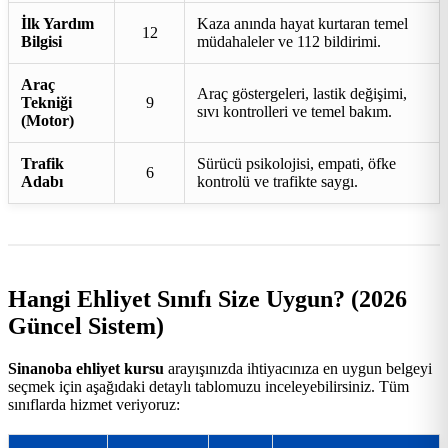
İlk Yardım
Kaza anında hayat kurtaran temel
12
Bilgisi
müdahaleler ve 112 bildirimi.
Araç
Araç göstergeleri, lastik değişimi,
Tekniği
9
sıvı kontrolleri ve temel bakım.
(Motor)
Trafik
Sürücü psikolojisi, empati, öfke
6
Adabı
kontrolü ve trafikte saygı.
Hangi Ehliyet Sınıfı Size Uygun? (2026
Güncel Sistem)
Sinanoba ehliyet kursu
arayışınızda ihtiyacınıza en uygun belgeyi
seçmek için aşağıdaki detaylı tablomuzu inceleyebilirsiniz. Tüm
sınıflarda hizmet veriyoruz: