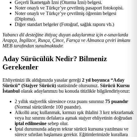
Geçerli İkametgah İzni (Oturma İzni) belgesi.
Noter onaylı ve Türkçe’ye çevrilmiş pasaport fotokopisi.
Noter onaylı ve Türkçe’ye çevrilmiş öğrenim belgesi
(Diploma).
Diğer standart belgeler (Fotoğraf, sağlık raporu vb.)
Yabancı dil desteğine ihtiyaç duyan adaylarımız için e-sınavlarda
Arapça, İngilizce, Rusça, Çince, Farsça ve Almanca çeviri imkanı
MEB tarafından sunulmaktadır.
Aday Sürücülük Nedir? Bilmeniz
Gerekenler
Ehliyetinizi ilk aldığınızda yasalar gereği
2 yıl boyunca “Aday
Sürücü” (Stajyer Sürücü)
statüsünde olursunuz.
Sürücü Kursu
İstanbul
olarak adaylarımızı bu konuda titizlikle bilgilendiriyoruz:
2 yıllık stajyerlik süresince ceza puanı sınırınız
75 puandır
(Normal sürücülerde 100 puandır).
Alkollü araç kullanmak, kırmızı ışık ihlalini 3 kez tekrarlamak
veya hız sınırını defalarca aşmak stajyer ehliyetinin doğrudan
iptal edilmesine
sebep olur.
İptal durumunda adayın tekrar sürücü kursuna yazılması ve
sürece sıfırdan başlaması gerekir. Eğitimlerimizde kurallara