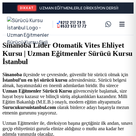
DİKKAT
0212 217 29 11
0532 512 17 72
A2
Sürücü
Motor
Kursu
Sinanoba Lider Otomatik Vites Ehliyet
Ehliyeti
Kursu | Uzman Eğitmenler Sürücü Kursu
İstanbul
ve
İstanbul
Özel
-
Sinanoba
ilçesinde ve çevresinde, güvenilir bir sürücü olmak için
İstanbul’un en iyi sürücü kursu
adresindesiniz. Sürücü belgesi
Direksiyon
Şişli
almak, hayatınızdaki en önemli adımlardan biridir. Bu sürece
Uzman Eğitmenler Sürücü Kursu
güvencesiyle başlamak, size
Dersi
hayat boyu kazasız ve bilinçli sürüş alışkanlıkları kazandırır. Milli
En
Eğitim Bakanlığı (M.E.B.) onaylı, modern eğitim altyapımızla
Surucukursuistanbul.com
olarak binlerce adayı başarıyla mezun
etmenin gururunu yaşıyoruz.
İyi
Uzman Eğitmenler ile, direksiyon başına geçtiğiniz ilk andan, sınavı
geçip ehliyetinizi gururla elinize aldığınız o mutlu ana kadar her
Ehliyet
adımda yanınızda olacağız.