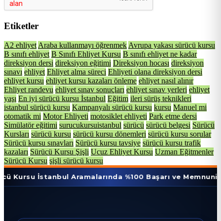
Etiketler
A2 ehliyet
Araba kullanmayı öğrenmek
Avrupa yakası sürücü kursu
B sınıfı ehliyet
B Sınıfı Ehliyet Kursu
B sınıfı ehliyet ne kadar
direksiyon dersi
direksiyon eğitimi
Direksiyon hocası
direksiyon
sınavı
ehliyet
Ehliyet alma süreci
Ehliyeti olana direksiyon dersi
ehliyet kursu
ehliyet kursu kazaları önleme
ehliyet nasıl alınır
Ehliyet randevu
ehliyet sınav sonuçları
ehliyet sınav yerleri
ehliyet
yaşı
En iyi sürücü kursu İstanbul
Eğitim
ileri sürüş teknikleri
istanbul sürücü kursu
Kampanyalı sürücü kursu
kursu
Manuel mi
otomatik mi
Motor Ehliyeti
motosiklet ehliyeti
Park etme dersi
Simülatör eğitimi
surucukursuistanbul
sürücü
sürücü belgesi
Sürücü
Kursları
sürücü kursu
sürücü kursu dönemleri
sürücü kursu sorular
Sürücü kursu sınavları
Sürücü kursu tavsiye
sürücü kursu trafik
kazaları
Sürücü Kursu Şişli
Ucuz Ehliyet Kursu
Uzman Eğitmenler
Sürücü Kursu
şişli sürücü kursu
 İstanbul Aramalarında %100 Başarı ve Memnuniyet Oranı