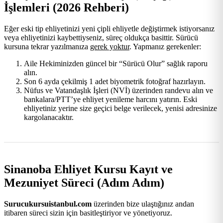
İşlemleri (2026 Rehberi)
Eğer eski tip ehliyetinizi yeni çipli ehliyetle değiştirmek istiyorsanız
veya ehliyetinizi kaybettiyseniz, süreç oldukça basittir. Sürücü
kursuna tekrar yazılmanıza
gerek yoktur
. Yapmanız gerekenler:
Aile Hekiminizden güncel bir “Sürücü Olur” sağlık raporu
alın.
Son 6 ayda çekilmiş 1 adet biyometrik fotoğraf hazırlayın.
Nüfus ve Vatandaşlık İşleri (NVİ) üzerinden randevu alın ve
bankalara/PTT’ye ehliyet yenileme harcını yatırın. Eski
ehliyetiniz yerine size geçici belge verilecek, yenisi adresinize
kargolanacaktır.
Sinanoba Ehliyet Kursu Kayıt ve
Mezuniyet Süreci (Adım Adım)
Surucukursuistanbul.com
üzerinden bize ulaştığınız andan
itibaren süreci sizin için basitleştiriyor ve yönetiyoruz.