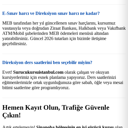
E-Sınav harcı ve Direksiyon sınav harcı ne kadar?
MEB tarafından her yıl güncellenen sınav harçlarını, kursumuz
vasıtasıyla veya doğrudan Ziraat Bankası, Halkbank veya Vakıfbank
ATM/Mobil şubelerinden MEB ödemeleri menüsü altından
yatırabilirsiniz. Güncel 2026 tutarları için bizimle iletişime
geçebilirsiniz.
Direksiyon ders saatlerini ben seçebilir miyim?
Evet!
Surucukursuistanbul.com
olarak çalışan ve okuyan
kursiyerlerimiz için esnek planlama yapıyoruz. Ders saatlerinizi
eğitmenlerimizle ortak uygunluğunuza göre sabah, öğle veya mesai
bitimi saatlerine göre programlıyoruz.
Hemen Kayıt Olun, Trafiğe Güvenle
Çıkın!
Artık ertelemeyin!
Sinanoba bölgesinin en iyi sürücü kursu
olan