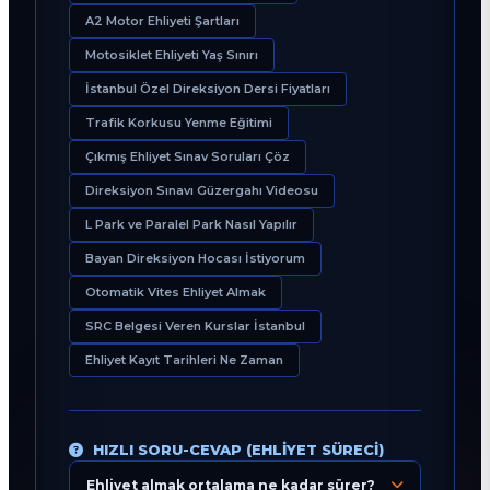
A2 Motor Ehliyeti Şartları
Motosiklet Ehliyeti Yaş Sınırı
İstanbul Özel Direksiyon Dersi Fiyatları
Trafik Korkusu Yenme Eğitimi
Çıkmış Ehliyet Sınav Soruları Çöz
Direksiyon Sınavı Güzergahı Videosu
L Park ve Paralel Park Nasıl Yapılır
Bayan Direksiyon Hocası İstiyorum
Otomatik Vites Ehliyet Almak
SRC Belgesi Veren Kurslar İstanbul
Ehliyet Kayıt Tarihleri Ne Zaman
HIZLI SORU-CEVAP (EHLIYET SÜRECI)
Ehliyet almak ortalama ne kadar sürer?
Eğitim Danışmanı