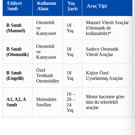
Ehliyet
Kullanım
Yaş
Araç Tipi
Sınıfı
Alanı
Şartı
Otomobil
Manuel Vitesli Araçlar
B Sınıfı
18
ve
(Otomatik de
(Manuel)
Yaş
Kamyonet
kullanabilir)*
Otomobil
B Sınıfı
18
Sadece Otomatik
ve
(Otomatik)
Yaş
Vitesli Araçlar
Kamyonet
Özel
B Sınıfı
18
Kişiye Özel
Tertibatlı
(Engelli)
Yaş
Uyarlanmış Araçlar
Otomobiller
16 –
Motor hacmine göre
A1, A2, A
Motosiklet
20 –
tüm iki tekerlekli
Sınıfı
Sınıfları
24
araçlar
Yaş