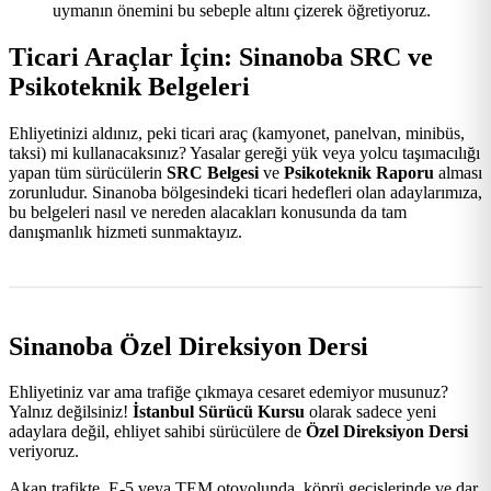
uymanın önemini bu sebeple altını çizerek öğretiyoruz.
Ticari Araçlar İçin: Sinanoba SRC ve
Psikoteknik Belgeleri
Ehliyetinizi aldınız, peki ticari araç (kamyonet, panelvan, minibüs,
taksi) mi kullanacaksınız? Yasalar gereği yük veya yolcu taşımacılığı
yapan tüm sürücülerin
SRC Belgesi
ve
Psikoteknik Raporu
alması
zorunludur. Sinanoba bölgesindeki ticari hedefleri olan adaylarımıza,
bu belgeleri nasıl ve nereden alacakları konusunda da tam
danışmanlık hizmeti sunmaktayız.
Sinanoba Özel Direksiyon Dersi
Ehliyetiniz var ama trafiğe çıkmaya cesaret edemiyor musunuz?
Yalnız değilsiniz!
İstanbul Sürücü Kursu
olarak sadece yeni
adaylara değil, ehliyet sahibi sürücülere de
Özel Direksiyon Dersi
veriyoruz.
Akan trafikte, E-5 veya TEM otoyolunda, köprü geçişlerinde ve dar