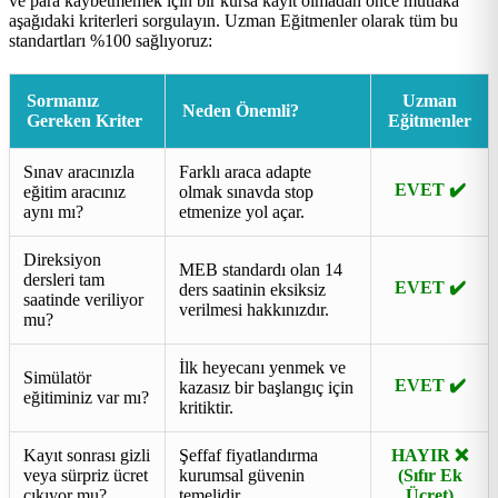
ve para kaybetmemek için bir kursa kayıt olmadan önce mutlaka
aşağıdaki kriterleri sorgulayın. Uzman Eğitmenler olarak tüm bu
standartları %100 sağlıyoruz:
Sormanız
Uzman
Neden Önemli?
Gereken Kriter
Eğitmenler
Sınav aracınızla
Farklı araca adapte
EVET ✔️
eğitim aracınız
olmak sınavda stop
aynı mı?
etmenize yol açar.
Direksiyon
MEB standardı olan 14
dersleri tam
EVET ✔️
ders saatinin eksiksiz
saatinde veriliyor
verilmesi hakkınızdır.
mu?
İlk heyecanı yenmek ve
Simülatör
EVET ✔️
kazasız bir başlangıç için
eğitiminiz var mı?
kritiktir.
Kayıt sonrası gizli
Şeffaf fiyatlandırma
HAYIR ❌
veya sürpriz ücret
kurumsal güvenin
(Sıfır Ek
çıkıyor mu?
temelidir.
Ücret)