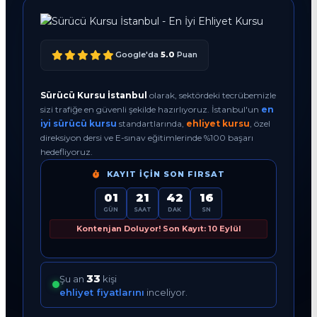
Google'da
5.0
Puan
Sürücü Kursu İstanbul
olarak, sektördeki tecrübemizle
sizi trafiğe en güvenli şekilde hazırlıyoruz. İstanbul'un
en
iyi sürücü kursu
standartlarında,
ehliyet kursu
, özel
direksiyon dersi ve E-sınav eğitimlerinde %100 başarı
hedefliyoruz.
KAYIT İÇIN SON FIRSAT
01
21
42
15
GÜN
SAAT
DAK
SN
Kontenjan Doluyor! Son Kayıt: 10 Eylül
33
Şu an
kişi
ehliyet fiyatlarını
inceliyor.