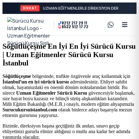
DİKKAT
0212 217 29 11
0532 512 17 72
A2
Sürücü
Motor
Kursu
Söğütlüçeşme En İyi En İyi Sürücü Kursu
Ehliyeti
| Uzman Eğitmenler Sürücü Kursu
İstanbul
ve
İstanbul
Özel
-
Söğütlüçeşme
bölgesinde, trafikte özgüvenle araç kullanmak için
İstanbul’un en iyi sürücü kursu
adresindesiniz. Ehliyet sahibi
Direksiyon
Şişli
olmak, hayatınızdaki en önemli dönüm noktalarından biridir. Bu
sürece
Uzman Eğitmenler Sürücü Kursu
güvencesiyle başlamak,
Dersi
size hayat boyu kazasız ve bilinçli sürüş alışkanlıkları kazandırır.
En
Milli Eğitim Bakanlığı (M.E.B.) onaylı, modern eğitim altyapımızla
Surucukursuistanbul.com
olarak binlerce adayı başarıyla mezun
etmenin gururunu yaşıyoruz.
İyi
Bizimle, direksiyon başına geçtiğiniz ilk andan, sınavı geçip
ehliyetinizi gururla elinize aldığınız o mutlu ana kadar her adımda
Ehliyet
yanınızda olacağız.