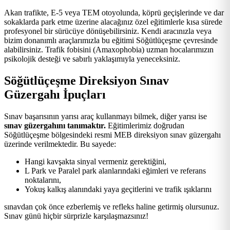
Akan trafikte, E-5 veya TEM otoyolunda, köprü geçişlerinde ve dar
sokaklarda park etme üzerine alacağınız özel eğitimlerle kısa sürede
profesyonel bir sürücüye dönüşebilirsiniz. Kendi aracınızla veya
bizim donanımlı araçlarımızla bu eğitimi Söğütlüçeşme çevresinde
alabilirsiniz. Trafik fobisini (Amaxophobia) uzman hocalarımızın
psikolojik desteği ve sabırlı yaklaşımıyla yeneceksiniz.
Söğütlüçeşme Direksiyon Sınav
Güzergahı İpuçları
Sınav başarısının yarısı araç kullanmayı bilmek, diğer yarısı ise
sınav güzergahını tanımaktır.
Eğitimlerimiz doğrudan
Söğütlüçeşme bölgesindeki resmi MEB direksiyon sınav güzergahı
üzerinde verilmektedir. Bu sayede:
Hangi kavşakta sinyal vermeniz gerektiğini,
L Park ve Paralel park alanlarındaki eğimleri ve referans
noktalarını,
Yokuş kalkış alanındaki yaya geçitlerini ve trafik ışıklarını
sınavdan çok önce ezberlemiş ve refleks haline getirmiş olursunuz.
Sınav günü hiçbir sürprizle karşılaşmazsınız!