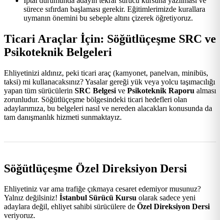
İptal durumunda adayın tekrar sürücü kursuna yazılması ve
sürece sıfırdan başlaması gerekir. Eğitimlerimizde kurallara
uymanın önemini bu sebeple altını çizerek öğretiyoruz.
Ticari Araçlar İçin: Söğütlüçeşme SRC ve
Psikoteknik Belgeleri
Ehliyetinizi aldınız, peki ticari araç (kamyonet, panelvan, minibüs,
taksi) mi kullanacaksınız? Yasalar gereği yük veya yolcu taşımacılığı
yapan tüm sürücülerin
SRC Belgesi
ve
Psikoteknik Raporu
alması
zorunludur. Söğütlüçeşme bölgesindeki ticari hedefleri olan
adaylarımıza, bu belgeleri nasıl ve nereden alacakları konusunda da
tam danışmanlık hizmeti sunmaktayız.
Söğütlüçeşme Özel Direksiyon Dersi
Ehliyetiniz var ama trafiğe çıkmaya cesaret edemiyor musunuz?
Yalnız değilsiniz!
İstanbul Sürücü Kursu
olarak sadece yeni
adaylara değil, ehliyet sahibi sürücülere de
Özel Direksiyon Dersi
veriyoruz.