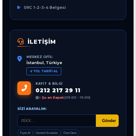
SRC 1-2-3-4 Belgesi
İLETİŞİM
MERKEZ OFIS:
İstanbul, Türkiye
YOL TARIFI AL
KAYIT & BILGI
0212 217 29 11
○ Şu an Kapalı
(09:00 - 19:00)
SIZI ARAYALIM:
Gönder
Fiyat Al
Gerekli Evraklar
Özel Ders