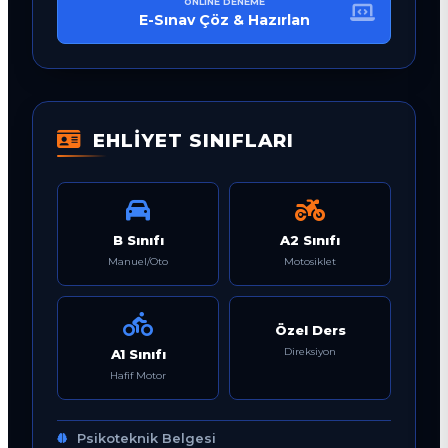
ONLINE DENEME
E-Sınav Çöz & Hazırlan
EHLİYET SINIFLARI
B Sınıfı
A2 Sınıfı
Manuel/Oto
Motosiklet
Özel Ders
Direksiyon
A1 Sınıfı
Hafif Motor
Psikoteknik Belgesi