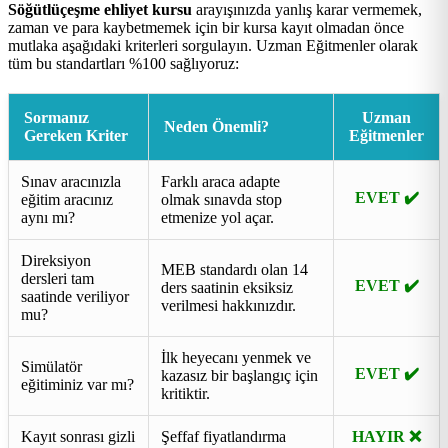
Söğütlüçeşme ehliyet kursu
arayışınızda yanlış karar vermemek,
zaman ve para kaybetmemek için bir kursa kayıt olmadan önce
mutlaka aşağıdaki kriterleri sorgulayın. Uzman Eğitmenler olarak
tüm bu standartları %100 sağlıyoruz:
Sormanız
Uzman
Neden Önemli?
Gereken Kriter
Eğitmenler
Sınav aracınızla
Farklı araca adapte
EVET ✔️
eğitim aracınız
olmak sınavda stop
aynı mı?
etmenize yol açar.
Direksiyon
MEB standardı olan 14
dersleri tam
EVET ✔️
ders saatinin eksiksiz
saatinde veriliyor
verilmesi hakkınızdır.
mu?
İlk heyecanı yenmek ve
Simülatör
EVET ✔️
kazasız bir başlangıç için
eğitiminiz var mı?
kritiktir.
Kayıt sonrası gizli
Şeffaf fiyatlandırma
HAYIR ❌