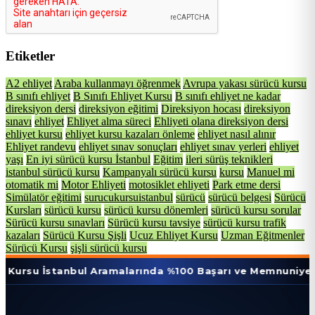
Etiketler
A2 ehliyet
Araba kullanmayı öğrenmek
Avrupa yakası sürücü kursu
B sınıfı ehliyet
B Sınıfı Ehliyet Kursu
B sınıfı ehliyet ne kadar
direksiyon dersi
direksiyon eğitimi
Direksiyon hocası
direksiyon
sınavı
ehliyet
Ehliyet alma süreci
Ehliyeti olana direksiyon dersi
ehliyet kursu
ehliyet kursu kazaları önleme
ehliyet nasıl alınır
Ehliyet randevu
ehliyet sınav sonuçları
ehliyet sınav yerleri
ehliyet
yaşı
En iyi sürücü kursu İstanbul
Eğitim
ileri sürüş teknikleri
istanbul sürücü kursu
Kampanyalı sürücü kursu
kursu
Manuel mi
otomatik mi
Motor Ehliyeti
motosiklet ehliyeti
Park etme dersi
Simülatör eğitimi
surucukursuistanbul
sürücü
sürücü belgesi
Sürücü
Kursları
sürücü kursu
sürücü kursu dönemleri
sürücü kursu sorular
Sürücü kursu sınavları
Sürücü kursu tavsiye
sürücü kursu trafik
kazaları
Sürücü Kursu Şişli
Ucuz Ehliyet Kursu
Uzman Eğitmenler
Sürücü Kursu
şişli sürücü kursu
tanbul Aramalarında %100 Başarı ve Memnuniyet Oranı