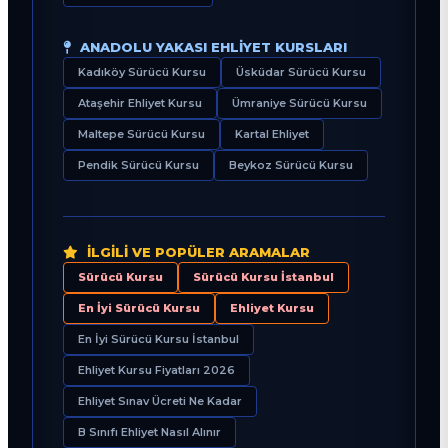
ANADOLU YAKASI EHLIYET KURSLARI
Kadıköy Sürücü Kursu
Üsküdar Sürücü Kursu
Ataşehir Ehliyet Kursu
Ümraniye Sürücü Kursu
Maltepe Sürücü Kursu
Kartal Ehliyet
Pendik Sürücü Kursu
Beykoz Sürücü Kursu
İLGILI VE POPÜLER ARAMALAR
Sürücü Kursu
Sürücü Kursu İstanbul
En İyi Sürücü Kursu
Ehliyet Kursu
En İyi Sürücü Kursu İstanbul
Ehliyet Kursu Fiyatları 2026
Ehliyet Sınav Ücreti Ne Kadar
B Sınıfı Ehliyet Nasıl Alınır