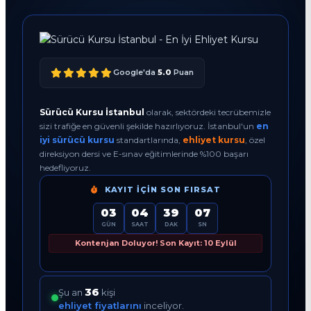
Google'da
5.0
Puan
Sürücü Kursu İstanbul
olarak, sektördeki tecrübemizle
sizi trafiğe en güvenli şekilde hazırlıyoruz. İstanbul'un
en
iyi sürücü kursu
standartlarında,
ehliyet kursu
, özel
direksiyon dersi ve E-sınav eğitimlerinde %100 başarı
hedefliyoruz.
KAYIT İÇIN SON FIRSAT
03
04
39
06
GÜN
SAAT
DAK
SN
Kontenjan Doluyor! Son Kayıt: 10 Eylül
36
Şu an
kişi
ehliyet fiyatlarını
inceliyor.