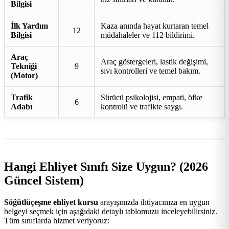
Bilgisi
İlk Yardım
Kaza anında hayat kurtaran temel
12
Bilgisi
müdahaleler ve 112 bildirimi.
Araç
Araç göstergeleri, lastik değişimi,
Tekniği
9
sıvı kontrolleri ve temel bakım.
(Motor)
Trafik
Sürücü psikolojisi, empati, öfke
6
Adabı
kontrolü ve trafikte saygı.
Hangi Ehliyet Sınıfı Size Uygun? (2026
Güncel Sistem)
Söğütlüçeşme ehliyet kursu
arayışınızda ihtiyacınıza en uygun
belgeyi seçmek için aşağıdaki detaylı tablomuzu inceleyebilirsiniz.
Tüm sınıflarda hizmet veriyoruz: