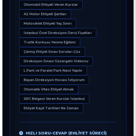
Otomobil Ehliyeti Veren Kurslar
A2 Motor Ehliyeti Şartları
Motosiklet Ehliyeti Yaş Sınırı
İstanbul Özel Direksiyon Dersi Fiyatları
Trafik Korkusu Yenme Eğitimi
Çıkmış Ehliyet Sınav Soruları Çöz
Direksiyon Sınavı Güzergahı Videosu
L Park ve Paralel Park Nasıl Yapılır
Bayan Direksiyon Hocası İstiyorum
Otomatik Vites Ehliyet Almak
SRC Belgesi Veren Kurslar İstanbul
Ehliyet Kayıt Tarihleri Ne Zaman
HIZLI SORU-CEVAP (EHLIYET SÜRECI)