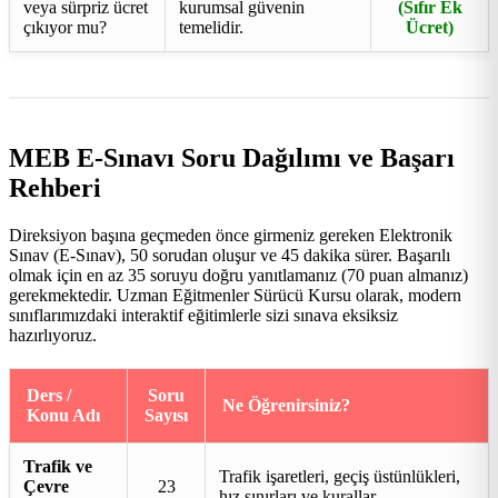
veya sürpriz ücret
kurumsal güvenin
(Sıfır Ek
çıkıyor mu?
temelidir.
Ücret)
MEB E-Sınavı Soru Dağılımı ve Başarı
Rehberi
Direksiyon başına geçmeden önce girmeniz gereken Elektronik
Sınav (E-Sınav), 50 sorudan oluşur ve 45 dakika sürer. Başarılı
olmak için en az 35 soruyu doğru yanıtlamanız (70 puan almanız)
gerekmektedir. Uzman Eğitmenler Sürücü Kursu olarak, modern
sınıflarımızdaki interaktif eğitimlerle sizi sınava eksiksiz
hazırlıyoruz.
Ders /
Soru
Ne Öğrenirsiniz?
Konu Adı
Sayısı
Trafik ve
Trafik işaretleri, geçiş üstünlükleri,
Çevre
23
hız sınırları ve kurallar.