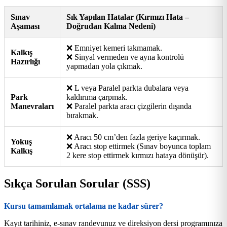
Sınav
Sık Yapılan Hatalar (Kırmızı Hata –
Aşaması
Doğrudan Kalma Nedeni)
❌ Emniyet kemeri takmamak.
Kalkış
❌ Sinyal vermeden ve ayna kontrolü
Hazırlığı
yapmadan yola çıkmak.
❌ L veya Paralel parkta dubalara veya
Park
kaldırıma çarpmak.
Manevraları
❌ Paralel parkta aracı çizgilerin dışında
bırakmak.
❌ Aracı 50 cm’den fazla geriye kaçırmak.
Yokuş
❌ Aracı stop ettirmek (Sınav boyunca toplam
Kalkış
2 kere stop ettirmek kırmızı hataya dönüşür).
Sıkça Sorulan Sorular (SSS)
Kursu tamamlamak ortalama ne kadar sürer?
Kayıt tarihiniz, e-sınav randevunuz ve direksiyon dersi programınıza