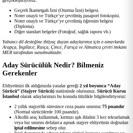
gerçekleştiriyoruz:
Geçerli İkametgah İzni (Oturma İzni) belgesi.
Noter onaylı ve Türkçe’ye çevrilmiş pasaport fotokopisi.
Noter onaylı ve Türkçe’ye çevrilmiş öğrenim belgesi
(Diploma).
Diğer standart belgeler (Fotoğraf, sağlık raporu vb.)
Yabancı dil desteğine ihtiyaç duyan adaylarımız için e-sınavlarda
Arapça, İngilizce, Rusça, Çince, Farsça ve Almanca çeviri imkanı
MEB tarafından sunulmaktadır.
Aday Sürücülük Nedir? Bilmeniz
Gerekenler
Ehliyetinizi ilk aldığınızda yasalar gereği
2 yıl boyunca “Aday
Sürücü” (Stajyer Sürücü)
statüsünde olursunuz.
Sürücü Kursu
İstanbul
olarak adaylarımızı bu konuda titizlikle bilgilendiriyoruz:
2 yıllık stajyerlik süresince ceza puanı sınırınız
75 puandır
(Normal sürücülerde 100 puandır).
Alkollü araç kullanmak, kırmızı ışık ihlalini 3 kez tekrarlamak
veya hız sınırını defalarca aşmak stajyer ehliyetinin doğrudan
iptal edilmesine
sebep olur.