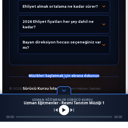
Ehliyet almak ortalama ne kadar sürer?
Eğitim Danışmanı
En Hızlı Sürücü Kursu
2026 Ehliyet fiyatları her şey dahil ne
kadar?
Bugün 05:20
Bayan direksiyon hocası seçeneğiniz var
mı?
Müzikleri başlatmak için ekrana dokunun
©
2026
Sürücü Kursu İstanbul
. Tüm Hakları Saklıdır.
T.C. Milli Eğitim Bakanlığı Onaylı Resmi Eğitim Kurumudur.
UZMAN EĞITMENLER SÜRÜCÜ KURSU
Kodlama ve Tasarım:
Enver Çağlar
1
Uzman Eğitmenler - Resmi Tanıtım Müziği 1
45958
256 BİT SSL
Mezun
00:00
Ara
Konum
00:00