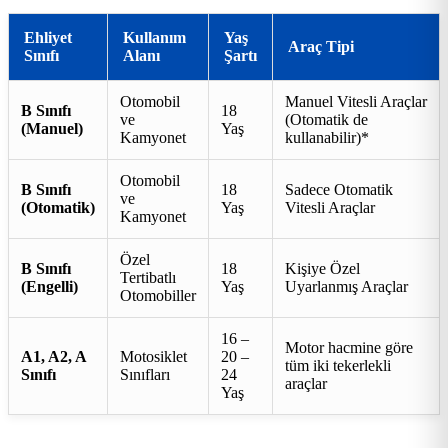
Ehliyet
Kullanım
Yaş
Araç Tipi
Sınıfı
Alanı
Şartı
Otomobil
Manuel Vitesli Araçlar
B Sınıfı
18
ve
(Otomatik de
(Manuel)
Yaş
Kamyonet
kullanabilir)*
Otomobil
B Sınıfı
18
Sadece Otomatik
ve
(Otomatik)
Yaş
Vitesli Araçlar
Kamyonet
Özel
B Sınıfı
18
Kişiye Özel
Tertibatlı
(Engelli)
Yaş
Uyarlanmış Araçlar
Otomobiller
16 –
Motor hacmine göre
A1, A2, A
Motosiklet
20 –
tüm iki tekerlekli
Sınıfı
Sınıfları
24
araçlar
Yaş