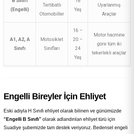
B Sınıfı
18
Tertibatlı
Uyarlanmış
(Engelli)
Yaş
Otomobiller
Araçlar
16 –
Motor hacmine
A1, A2, A
Motosiklet
20 –
göre tüm iki
Sınıfı
Sınıfları
24
tekerlekli araçlar
Yaş
Engelli Bireyler İçin Ehliyet
Eski adıyla H Sınıfı ehliyet olarak bilinen ve günümüzde
“Engelli B Sınıfı”
olarak adlandırılan ehliyet türü için
Suadiye şubemizde tam destek veriyoruz. Bedensel engeli