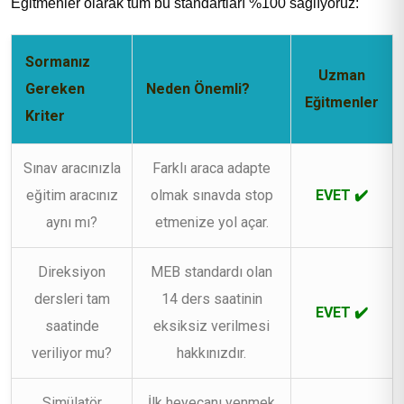
Eğitmenler olarak tüm bu standartları %100 sağlıyoruz:
Sormanız
Uzman
Gereken
Neden Önemli?
Eğitmenler
Kriter
Sınav aracınızla
Farklı araca adapte
eğitim aracınız
olmak sınavda stop
EVET ✔️
aynı mı?
etmenize yol açar.
Direksiyon
MEB standardı olan
dersleri tam
14 ders saatinin
EVET ✔️
saatinde
eksiksiz verilmesi
veriliyor mu?
hakkınızdır.
Simülatör
İlk heyecanı yenmek