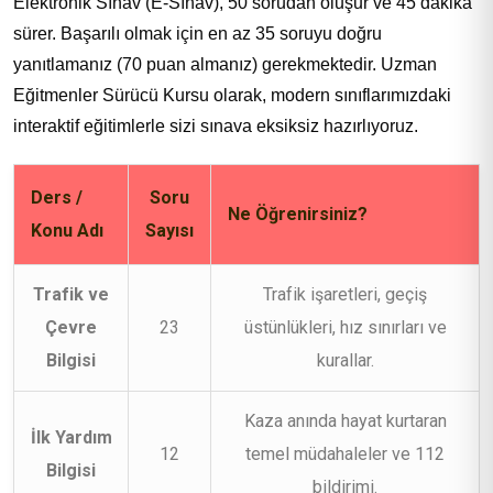
Elektronik Sınav (E-Sınav), 50 sorudan oluşur ve 45 dakika
sürer. Başarılı olmak için en az 35 soruyu doğru
yanıtlamanız (70 puan almanız) gerekmektedir. Uzman
Eğitmenler Sürücü Kursu olarak, modern sınıflarımızdaki
interaktif eğitimlerle sizi sınava eksiksiz hazırlıyoruz.
Ders /
Soru
Ne Öğrenirsiniz?
Konu Adı
Sayısı
Trafik ve
Trafik işaretleri, geçiş
Çevre
23
üstünlükleri, hız sınırları ve
Bilgisi
kurallar.
Kaza anında hayat kurtaran
İlk Yardım
12
temel müdahaleler ve 112
Bilgisi
bildirimi.