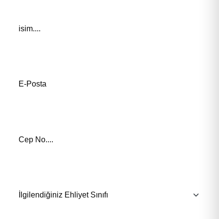
Adınız *
E-Posta Adresiniz*
Telefon Numaranız *
İlgilendiğiniz Eğitim *