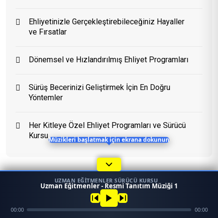
Ehliyetinizle Gerçekleştirebileceğiniz Hayaller
ve Fırsatlar
Eğitim Danışmanı
En Hızlı Sürücü Kursu
Dönemsel ve Hızlandırılmış Ehliyet Programları
Bugün 12:44
Sürüş Becerinizi Geliştirmek İçin En Doğru
Yöntemler
Her Kitleye Özel Ehliyet Programları ve Sürücü
Kursu
Müzikleri başlatmak için ekrana dokunun
UZMAN EĞITMENLER SÜRÜCÜ KURSU
1
Uzman Eğitmenler - Resmi Tanıtım Müziği 1
45958
Konular
Ara
Konum
00:00
00:00
Mezun