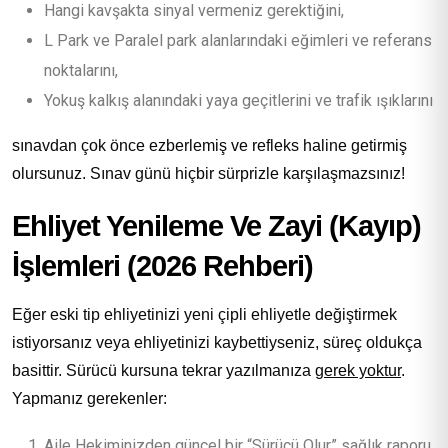
Hangi kavşakta sinyal vermeniz gerektiğini,
L Park ve Paralel park alanlarındaki eğimleri ve referans
noktalarını,
Yokuş kalkış alanındaki yaya geçitlerini ve trafik ışıklarını
sınavdan çok önce ezberlemiş ve refleks haline getirmiş
olursunuz. Sınav günü hiçbir sürprizle karşılaşmazsınız!
Ehliyet Yenileme Ve Zayi (Kayıp)
İşlemleri (2026 Rehberi)
Eğer eski tip ehliyetinizi yeni çipli ehliyetle değiştirmek
istiyorsanız veya ehliyetinizi kaybettiyseniz, süreç oldukça
basittir. Sürücü kursuna tekrar yazılmanıza
gerek yoktur
.
Yapmanız gerekenler:
Aile Hekiminizden güncel bir “Sürücü Olur” sağlık raporu