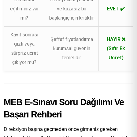
eğitiminiz var
ve kazasız bir
EVET ✔️
mı?
başlangıç için kritiktir.
Kayıt sonrası
Şeffaf fiyatlandırma
HAYIR ❌
gizli veya
kurumsal güvenin
(Sıfır Ek
sürpriz ücret
temelidir.
Ücret)
çıkıyor mu?
MEB E-Sınavı Soru Dağılımı Ve
Başarı Rehberi
Direksiyon başına geçmeden önce girmeniz gereken