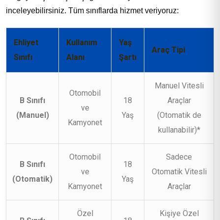
inceleyebilirsiniz. Tüm sınıflarda hizmet veriyoruz:
Ehliyet
Kullanım
Yaş
Araç Tipi
Sınıfı
Alanı
Şartı
Manuel Vitesli
Otomobil
B Sınıfı
18
Araçlar
ve
(Manuel)
Yaş
(Otomatik de
Kamyonet
kullanabilir)*
Otomobil
Sadece
B Sınıfı
18
ve
Otomatik Vitesli
(Otomatik)
Yaş
Kamyonet
Araçlar
Özel
Kişiye Özel