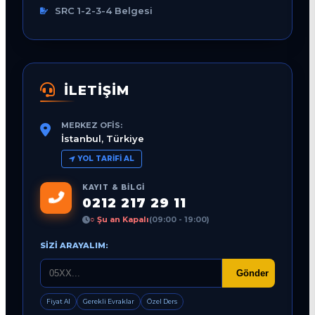
SRC 1-2-3-4 Belgesi
İLETİŞİM
MERKEZ OFIS:
İstanbul, Türkiye
YOL TARIFI AL
KAYIT & BILGI
0212 217 29 11
○ Şu an Kapalı
(09:00 - 19:00)
SIZI ARAYALIM:
Gönder
Fiyat Al
Gerekli Evraklar
Özel Ders