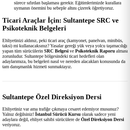
sürece sıfırdan başlaması gerekir. Eğitimlerimizde kurallara
uymanın önemini bu sebeple altını çizerek öğretiyoruz.
Ticari Araçlar İçin: Sultantepe SRC ve
Psikoteknik Belgeleri
Ehliyetinizi aldınız, peki ticari araç (kamyonet, panelvan, minibüs,
taksi) mi kullanacaksınız? Yasalar gereği yük veya yolcu taşımacılığı
yapan tüm sürücülerin
SRC Belgesi
ve
Psikoteknik Raporu
alması
zorunludur. Sultantepe bölgesindeki ticari hedefleri olan
adaylarımıza, bu belgeleri nasıl ve nereden alacakları konusunda da
tam danışmanlık hizmeti sunmaktayız.
Sultantepe Özel Direksiyon Dersi
Ehliyetiniz var ama trafiğe çıkmaya cesaret edemiyor musunuz?
Yalnız değilsiniz!
İstanbul Sürücü Kursu
olarak sadece yeni
adaylara değil, ehliyet sahibi sürücülere de
Özel Direksiyon Dersi
veriyoruz.