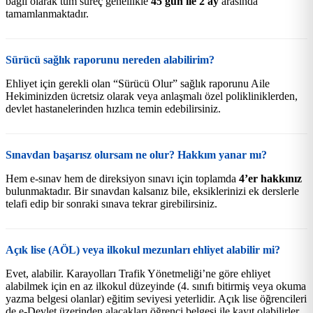
bağlı olarak tüm süreç genellikle
45 gün ile 2 ay
arasında
tamamlanmaktadır.
Sürücü sağlık raporunu nereden alabilirim?
Ehliyet için gerekli olan “Sürücü Olur” sağlık raporunu Aile
Hekiminizden ücretsiz olarak veya anlaşmalı özel polikliniklerden,
devlet hastanelerinden hızlıca temin edebilirsiniz.
Sınavdan başarısz olursam ne olur? Hakkım yanar mı?
Hem e-sınav hem de direksiyon sınavı için toplamda
4’er hakkınız
bulunmaktadır. Bir sınavdan kalsanız bile, eksiklerinizi ek derslerle
telafi edip bir sonraki sınava tekrar girebilirsiniz.
Açık lise (AÖL) veya ilkokul mezunları ehliyet alabilir mi?
Evet, alabilir. Karayolları Trafik Yönetmeliği’ne göre ehliyet
alabilmek için en az ilkokul düzeyinde (4. sınıfı bitirmiş veya okuma
yazma belgesi olanlar) eğitim seviyesi yeterlidir. Açık lise öğrencileri
de e-Devlet üzerinden alacakları öğrenci belgesi ile kayıt olabilirler.