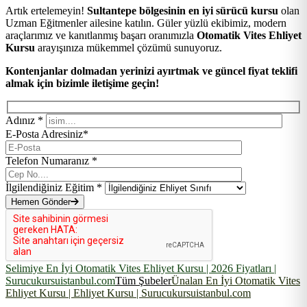
Artık ertelemeyin!
Sultantepe bölgesinin en iyi sürücü kursu
olan
Uzman Eğitmenler ailesine katılın. Güler yüzlü ekibimiz, modern
araçlarımız ve kanıtlanmış başarı oranımızla
Otomatik Vites Ehliyet
Kursu
arayışınıza mükemmel çözümü sunuyoruz.
Kontenjanlar dolmadan yerinizi ayırtmak ve güncel fiyat teklifi
almak için bizimle iletişime geçin!
Adınız *
E-Posta Adresiniz*
Telefon Numaranız *
İlgilendiğiniz Eğitim *
Hemen Gönder
Selimiye En İyi Otomatik Vites Ehliyet Kursu | 2026 Fiyatları |
Surucukursuistanbul.com
Tüm Şubeler
Ünalan En İyi Otomatik Vites
Ehliyet Kursu | Ehliyet Kursu | Surucukursuistanbul.com