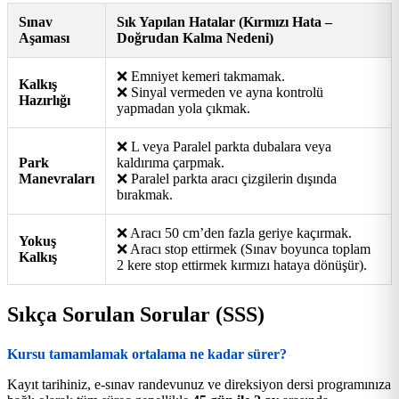
Sınav
Sık Yapılan Hatalar (Kırmızı Hata –
Aşaması
Doğrudan Kalma Nedeni)
❌ Emniyet kemeri takmamak.
Kalkış
❌ Sinyal vermeden ve ayna kontrolü
Hazırlığı
yapmadan yola çıkmak.
❌ L veya Paralel parkta dubalara veya
Park
kaldırıma çarpmak.
Manevraları
❌ Paralel parkta aracı çizgilerin dışında
bırakmak.
❌ Aracı 50 cm’den fazla geriye kaçırmak.
Yokuş
❌ Aracı stop ettirmek (Sınav boyunca toplam
Kalkış
2 kere stop ettirmek kırmızı hataya dönüşür).
Sıkça Sorulan Sorular (SSS)
Kursu tamamlamak ortalama ne kadar sürer?
Kayıt tarihiniz, e-sınav randevunuz ve direksiyon dersi programınıza