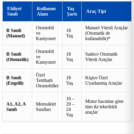
Ehliyet
Kullanım
Yaş
Araç Tipi
Sınıfı
Alanı
Şartı
Otomobil
Manuel Vitesli Araçlar
B Sınıfı
18
ve
(Otomatik de
(Manuel)
Yaş
Kamyonet
kullanabilir)*
Otomobil
B Sınıfı
18
Sadece Otomatik
ve
(Otomatik)
Yaş
Vitesli Araçlar
Kamyonet
Özel
B Sınıfı
18
Kişiye Özel
Tertibatlı
(Engelli)
Yaş
Uyarlanmış Araçlar
Otomobiller
16 –
Motor hacmine göre
A1, A2, A
Motosiklet
20 –
tüm iki tekerlekli
Sınıfı
Sınıfları
24
araçlar
Yaş