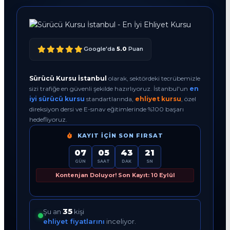
Google'da
5.0
Puan
Sürücü Kursu İstanbul
olarak, sektördeki tecrübemizle
sizi trafiğe en güvenli şekilde hazırlıyoruz. İstanbul'un
en
iyi sürücü kursu
standartlarında,
ehliyet kursu
, özel
direksiyon dersi ve E-sınav eğitimlerinde %100 başarı
hedefliyoruz.
KAYIT İÇIN SON FIRSAT
07
05
43
20
GÜN
SAAT
DAK
SN
Kontenjan Doluyor! Son Kayıt: 10 Eylül
37
Şu an
kişi
ehliyet fiyatlarını
inceliyor.