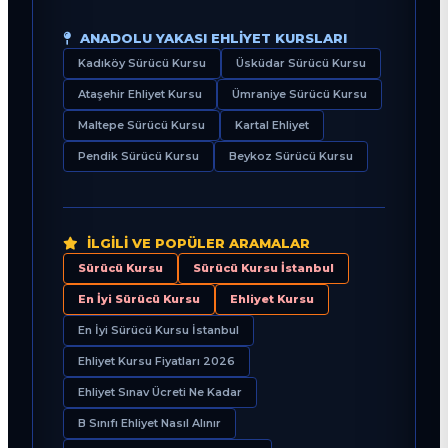
ANADOLU YAKASI EHLIYET KURSLARI
Kadıköy Sürücü Kursu
Üsküdar Sürücü Kursu
Ataşehir Ehliyet Kursu
Ümraniye Sürücü Kursu
Maltepe Sürücü Kursu
Kartal Ehliyet
Pendik Sürücü Kursu
Beykoz Sürücü Kursu
İLGILI VE POPÜLER ARAMALAR
Sürücü Kursu
Sürücü Kursu İstanbul
En İyi Sürücü Kursu
Ehliyet Kursu
En İyi Sürücü Kursu İstanbul
Ehliyet Kursu Fiyatları 2026
Ehliyet Sınav Ücreti Ne Kadar
B Sınıfı Ehliyet Nasıl Alınır