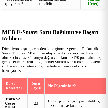
çıkıyor mu?
temelidir.
Ücret)
MEB E-Sınavı Soru Dağılımı ve Başarı
Rehberi
Direksiyon başına geçmeden önce girmeniz gereken Elektronik
Sınav (E-Sınav), 50 sorudan oluşur ve 45 dakika sürer. Başarılı
olmak için en az 35 soruyu doğru yanıtlamanız (70 puan almanız)
gerekmektedir. Uzman Eğitmenler Sürücü Kursu olarak, modern
sınıflarımızdaki interaktif eğitimlerle sizi sınava eksiksiz
hazırlıyoruz.
Ders /
Soru
Ne Öğrenirsiniz?
Konu Adı
Sayısı
Trafik ve
Trafik işaretleri, geçiş üstünlükleri,
Çevre
23
hız sınırları ve kurallar.
Bilgisi