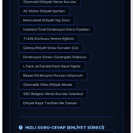
Otomobil Ehliyeti Veren Kurslar
A2 Motor Ehliyeti Şartları
Motosiklet Ehliyeti Yaş Sınırı
İstanbul Özel Direksiyon Dersi Fiyatları
Trafik Korkusu Yenme Eğitimi
Çıkmış Ehliyet Sınav Soruları Çöz
Direksiyon Sınavı Güzergahı Videosu
L Park ve Paralel Park Nasıl Yapılır
Bayan Direksiyon Hocası İstiyorum
Otomatik Vites Ehliyet Almak
SRC Belgesi Veren Kurslar İstanbul
Ehliyet Kayıt Tarihleri Ne Zaman
HIZLI SORU-CEVAP (EHLIYET SÜRECI)