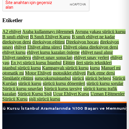
Etiketler
A2 ehliyet
Araba kullanmayı öğrenmek
Avrupa yakası sürücü kursu
B sınıfı ehliyet
B Sınıfı Ehliyet Kursu
B sınıfı ehliyet ne kadar
direksiyon dersi
direksiyon eğitimi
Direksiyon hocası
direksiyon
sınavı
ehliyet
Ehliyet alma süreci
Ehliyeti olana direksiyon dersi
ehliyet kursu
ehliyet kursu kazaları önleme
ehliyet nasıl alınır
Ehliyet randevu
ehliyet sınav sonuçları
ehliyet sınav yerleri
ehliyet
yaşı
En iyi sürücü kursu İstanbul
Eğitim
ileri sürüş teknikleri
istanbul sürücü kursu
Kampanyalı sürücü kursu
kursu
Manuel mi
otomatik mi
Motor Ehliyeti
motosiklet ehliyeti
Park etme dersi
Simülatör eğitimi
surucukursuistanbul
sürücü
sürücü belgesi
Sürücü
Kursları
sürücü kursu
sürücü kursu dönemleri
sürücü kursu sorular
Sürücü kursu sınavları
Sürücü kursu tavsiye
sürücü kursu trafik
kazaları
Sürücü Kursu Şişli
Ucuz Ehliyet Kursu
Uzman Eğitmenler
Sürücü Kursu
şişli sürücü kursu
İstanbul Aramalarında %100 Başarı ve Memnuniyet Oranı