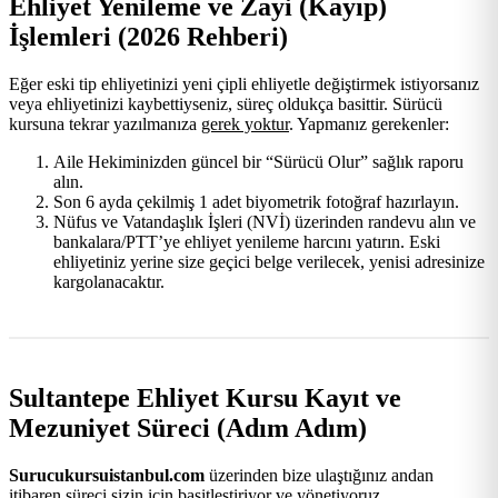
Ehliyet Yenileme ve Zayi (Kayıp)
İşlemleri (2026 Rehberi)
Eğer eski tip ehliyetinizi yeni çipli ehliyetle değiştirmek istiyorsanız
veya ehliyetinizi kaybettiyseniz, süreç oldukça basittir. Sürücü
kursuna tekrar yazılmanıza
gerek yoktur
. Yapmanız gerekenler:
Aile Hekiminizden güncel bir “Sürücü Olur” sağlık raporu
alın.
Son 6 ayda çekilmiş 1 adet biyometrik fotoğraf hazırlayın.
Nüfus ve Vatandaşlık İşleri (NVİ) üzerinden randevu alın ve
bankalara/PTT’ye ehliyet yenileme harcını yatırın. Eski
ehliyetiniz yerine size geçici belge verilecek, yenisi adresinize
kargolanacaktır.
Sultantepe Ehliyet Kursu Kayıt ve
Mezuniyet Süreci (Adım Adım)
Surucukursuistanbul.com
üzerinden bize ulaştığınız andan
itibaren süreci sizin için basitleştiriyor ve yönetiyoruz.