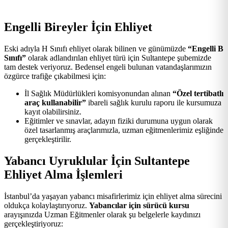
Engelli Bireyler İçin Ehliyet
Eski adıyla H Sınıfı ehliyet olarak bilinen ve günümüzde
“Engelli B
Sınıfı”
olarak adlandırılan ehliyet türü için Sultantepe şubemizde
tam destek veriyoruz. Bedensel engeli bulunan vatandaşlarımızın
özgürce trafiğe çıkabilmesi için:
İl Sağlık Müdürlükleri komisyonundan alınan
“Özel tertibatlı
araç kullanabilir”
ibareli sağlık kurulu raporu ile kursumuza
kayıt olabilirsiniz.
Eğitimler ve sınavlar, adayın fiziki durumuna uygun olarak
özel tasarlanmış araçlarımızla, uzman eğitmenlerimiz eşliğinde
gerçekleştirilir.
Yabancı Uyruklular İçin Sultantepe
Ehliyet Alma İşlemleri
İstanbul’da yaşayan yabancı misafirlerimiz için ehliyet alma sürecini
oldukça kolaylaştırıyoruz.
Yabancılar için sürücü kursu
arayışınızda Uzman Eğitmenler olarak şu belgelerle kaydınızı
gerçekleştiriyoruz: