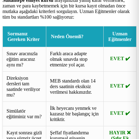
Sultantepe ehliyet kursu
arayışınızda yanlış karar vermemek,
zaman ve para kaybetmemek için bir kursa kayıt olmadan önce
mutlaka aşağıdaki kriterleri sorgulayın. Uzman Eğitmenler olarak
tüm bu standartları %100 sağlıyoruz:
Sormanız
Uzman
Neden Önemli?
Gereken Kriter
Eğitmenler
Sınav aracınızla
Farklı araca adapte
EVET ✔️
eğitim aracınız
olmak sınavda stop
aynı mı?
etmenize yol açar.
Direksiyon
MEB standardı olan 14
dersleri tam
EVET ✔️
ders saatinin eksiksiz
saatinde veriliyor
verilmesi hakkınızdır.
mu?
İlk heyecanı yenmek ve
Simülatör
EVET ✔️
kazasız bir başlangıç için
eğitiminiz var mı?
kritiktir.
Kayıt sonrası gizli
Şeffaf fiyatlandırma
HAYIR ❌
veya sürpriz ücret
kurumsal güvenin
(Sıfır Ek