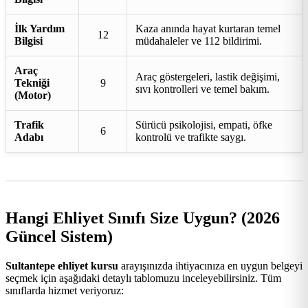
İlk Yardım
Kaza anında hayat kurtaran temel
12
Bilgisi
müdahaleler ve 112 bildirimi.
Araç
Araç göstergeleri, lastik değişimi,
Tekniği
9
sıvı kontrolleri ve temel bakım.
(Motor)
Trafik
Sürücü psikolojisi, empati, öfke
6
Adabı
kontrolü ve trafikte saygı.
Hangi Ehliyet Sınıfı Size Uygun? (2026
Güncel Sistem)
Sultantepe ehliyet kursu
arayışınızda ihtiyacınıza en uygun belgeyi
seçmek için aşağıdaki detaylı tablomuzu inceleyebilirsiniz. Tüm
sınıflarda hizmet veriyoruz: