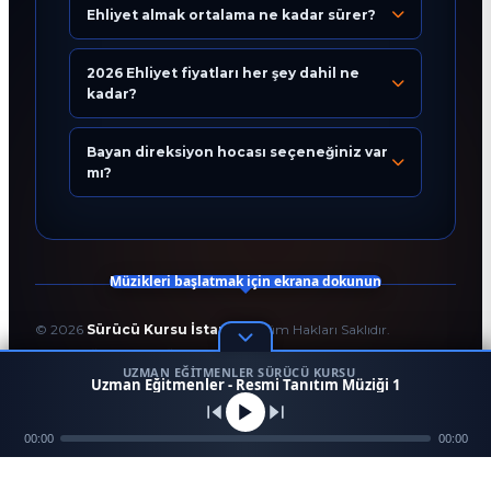
Ehliyet almak ortalama ne kadar sürer?
Eğitim Danışmanı
En Hızlı Sürücü Kursu
2026 Ehliyet fiyatları her şey dahil ne
kadar?
Bugün 04:16
Bayan direksiyon hocası seçeneğiniz var
mı?
Müzikleri başlatmak için ekrana dokunun
©
2026
Sürücü Kursu İstanbul
. Tüm Hakları Saklıdır.
T.C. Milli Eğitim Bakanlığı Onaylı Resmi Eğitim Kurumudur.
UZMAN EĞITMENLER SÜRÜCÜ KURSU
Kodlama ve Tasarım:
Enver Çağlar
1
Uzman Eğitmenler - Resmi Tanıtım Müziği 1
45958
256 BİT SSL
Mezun
00:00
Ara
Konum
00:00