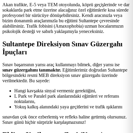
Akan trafikte, E-5 veya TEM otoyolunda, köprü geçişlerinde ve dar
sokaklarda park etme üzerine alacağınız özel eğitimlerle kısa sürede
profesyonel bir sürücüye dönüşebilirsiniz. Kendi aracınızla veya
bizim donanımlı araçlarımızla bu eğitimi Sultantepe çevresinde
alabilirsiniz. Trafik fobisini (Amaxophobia) uzman hocalarımızın
psikolojik desteği ve sabırlı yaklaşımıyla yeneceksiniz.
Sultantepe Direksiyon Sınav Güzergahı
İpuçları
Sınav başarısının yarısı araç kullanmayı bilmek, diğer yarısı ise
sınav güzergahını tanımaktır.
Eğitimlerimiz doğrudan Sultantepe
bölgesindeki resmi MEB direksiyon sınav güzergahı üzerinde
verilmektedir. Bu sayede:
Hangi kavşakta sinyal vermeniz gerektiğini,
L Park ve Paralel park alanlarındaki eğimleri ve referans
noktalarını,
Yokuş kalkış alanındaki yaya geçitlerini ve trafik ışıklarını
sınavdan çok önce ezberlemiş ve refleks haline getirmiş olursunuz.
Sınav günü hiçbir sürprizle karşılaşmazsınız!