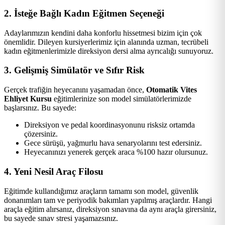
2. İsteğe Bağlı Kadın Eğitmen Seçeneği
Adaylarımızın kendini daha konforlu hissetmesi bizim için çok
önemlidir. Dileyen kursiyerlerimiz için alanında uzman, tecrübeli
kadın eğitmenlerimizle direksiyon dersi alma ayrıcalığı sunuyoruz.
3. Gelişmiş Simülatör ve Sıfır Risk
Gerçek trafiğin heyecanını yaşamadan önce,
Otomatik Vites
Ehliyet Kursu
eğitimlerinize son model simülatörlerimizde
başlarsınız. Bu sayede:
Direksiyon ve pedal koordinasyonunu risksiz ortamda
çözersiniz.
Gece sürüşü, yağmurlu hava senaryolarını test edersiniz.
Heyecanınızı yenerek gerçek araca %100 hazır olursunuz.
4. Yeni Nesil Araç Filosu
Eğitimde kullandığımız araçların tamamı son model, güvenlik
donanımları tam ve periyodik bakımları yapılmış araçlardır. Hangi
araçla eğitim alırsanız, direksiyon sınavına da aynı araçla girersiniz,
bu sayede sınav stresi yaşamazsınız.