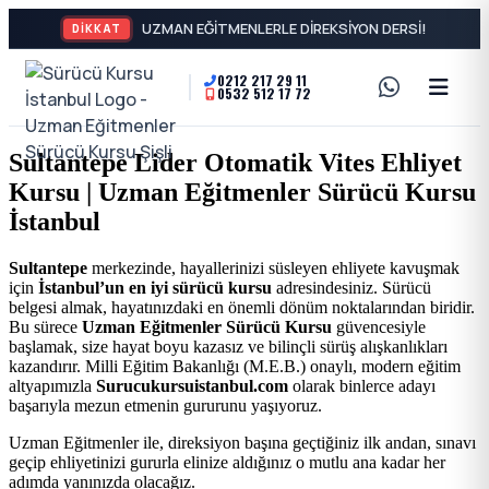
DİKKAT
0212 217 29 11
0532 512 17 72
A2
Sürücü
Motor
Kursu
Sultantepe Lider Otomatik Vites Ehliyet
Ehliyeti
Kursu | Uzman Eğitmenler Sürücü Kursu
İstanbul
ve
İstanbul
Özel
-
Sultantepe
merkezinde, hayallerinizi süsleyen ehliyete kavuşmak
için
İstanbul’un en iyi sürücü kursu
adresindesiniz. Sürücü
Direksiyon
Şişli
belgesi almak, hayatınızdaki en önemli dönüm noktalarından biridir.
Bu sürece
Uzman Eğitmenler Sürücü Kursu
güvencesiyle
Dersi
başlamak, size hayat boyu kazasız ve bilinçli sürüş alışkanlıkları
En
kazandırır. Milli Eğitim Bakanlığı (M.E.B.) onaylı, modern eğitim
altyapımızla
Surucukursuistanbul.com
olarak binlerce adayı
başarıyla mezun etmenin gururunu yaşıyoruz.
İyi
Uzman Eğitmenler ile, direksiyon başına geçtiğiniz ilk andan, sınavı
geçip ehliyetinizi gururla elinize aldığınız o mutlu ana kadar her
Ehliyet
adımda yanınızda olacağız.