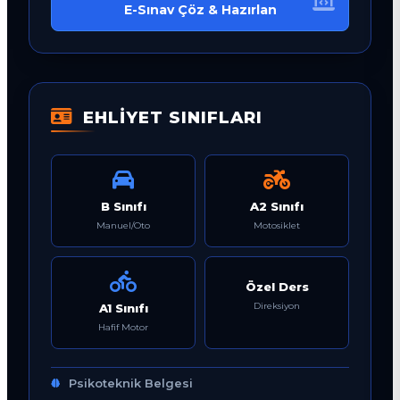
E-Sınav Çöz & Hazırlan
EHLİYET SINIFLARI
B Sınıfı
A2 Sınıfı
Manuel/Oto
Motosiklet
Özel Ders
Direksiyon
A1 Sınıfı
Hafif Motor
Psikoteknik Belgesi