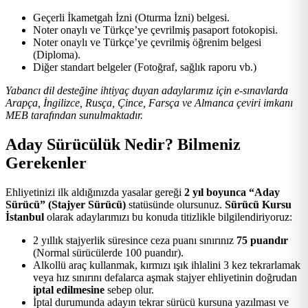
Geçerli İkametgah İzni (Oturma İzni) belgesi.
Noter onaylı ve Türkçe’ye çevrilmiş pasaport fotokopisi.
Noter onaylı ve Türkçe’ye çevrilmiş öğrenim belgesi
(Diploma).
Diğer standart belgeler (Fotoğraf, sağlık raporu vb.)
Yabancı dil desteğine ihtiyaç duyan adaylarımız için e-sınavlarda
Arapça, İngilizce, Rusça, Çince, Farsça ve Almanca çeviri imkanı
MEB tarafından sunulmaktadır.
Aday Sürücülük Nedir? Bilmeniz
Gerekenler
Ehliyetinizi ilk aldığınızda yasalar gereği
2 yıl boyunca “Aday
Sürücü” (Stajyer Sürücü)
statüsünde olursunuz.
Sürücü Kursu
İstanbul
olarak adaylarımızı bu konuda titizlikle bilgilendiriyoruz:
2 yıllık stajyerlik süresince ceza puanı sınırınız
75 puandır
(Normal sürücülerde 100 puandır).
Alkollü araç kullanmak, kırmızı ışık ihlalini 3 kez tekrarlamak
veya hız sınırını defalarca aşmak stajyer ehliyetinin doğrudan
iptal edilmesine
sebep olur.
İptal durumunda adayın tekrar sürücü kursuna yazılması ve