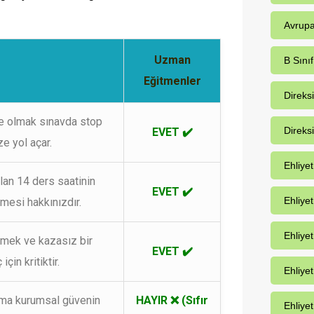
Avrupa
Uzman
B Sınıf
Eğitmenler
Direks
te olmak sınavda stop
Direks
EVET ✔️
e yol açar.
Ehliye
an 14 ders saatinin
EVET ✔️
Ehliye
lmesi hakkınızdır.
Ehliyet
nmek ve kazasız bir
EVET ✔️
için kritiktir.
Ehliye
rma kurumsal güvenin
HAYIR ❌ (Sıfır
Ehliyet