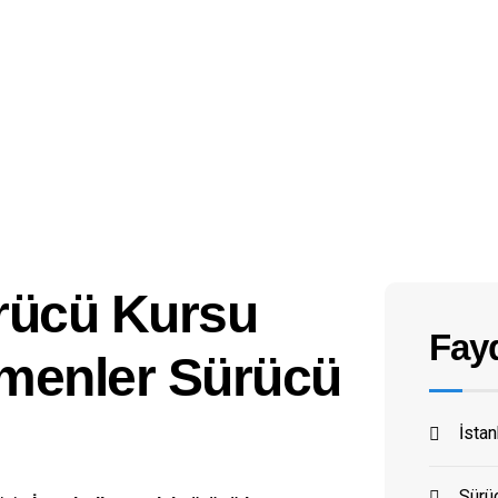
ürücü Kursu
Fayd
tmenler Sürücü
İsta
Sürüc