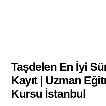
Dersi
İyi
Ehliyet
Kursu
Taşdelen En İyi S
Kayıt | Uzman Eği
Kursu İstanbul