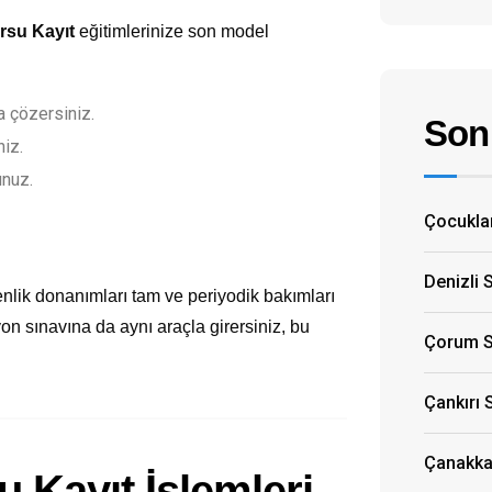
rsu Kayıt
eğitimlerinize son model
 çözersiniz.
Son 
niz.
unuz.
Çocuklar
Denizli 
nlik donanımları tam ve periyodik bakımları
yon sınavına da aynı araçla girersiniz, bu
Çorum S
Çankırı 
Çanakkal
 Kayıt İşlemleri