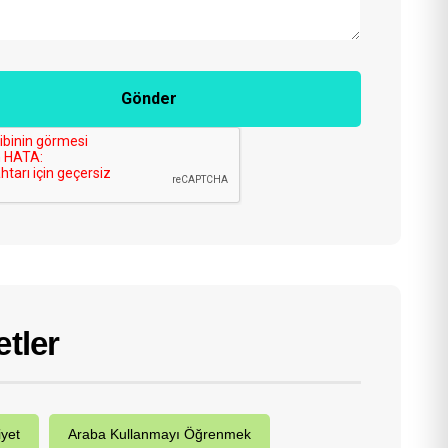
Gönder
etler
iyet
Araba Kullanmayı Öğrenmek