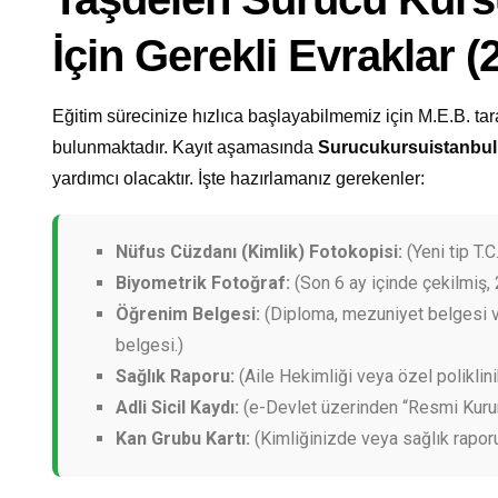
İçin Gerekli Evraklar 
Eğitim sürecinize hızlıca başlayabilmemiz için M.E.B. tar
bulunmaktadır. Kayıt aşamasında
Surucukursuistanbu
yardımcı olacaktır. İşte hazırlamanız gerekenler:
Nüfus Cüzdanı (Kimlik) Fotokopisi:
(Yeni tip T.C.
Biyometrik Fotoğraf:
(Son 6 ay içinde çekilmiş, 
Öğrenim Belgesi:
(Diploma, mezuniyet belgesi v
belgesi.)
Sağlık Raporu:
(Aile Hekimliği veya özel poliklini
Adli Sicil Kaydı:
(e-Devlet üzerinden “Resmi Kurum”
Kan Grubu Kartı:
(Kimliğinizde veya sağlık rapor