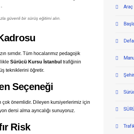
Araç 
la güvenli bir sürüş eğitimi alın.
Başl
 Kadrosu
Defa
n sırrıdır. Tüm hocalarımız pedagojik
Manu
llikle
Sürücü Kursu İstanbul
trafiğinin
ş tekniklerini öğretir.
Şehir
men Seçeneği
Sürü
 çok önemlidir. Dileyen kursiyerlerimiz için
SÜR
yon dersi alma ayrıcalığı sunuyoruz.
fır Risk
Trafi