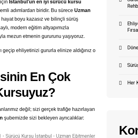
 için
İstanbul’un en iyi sürücü kursu
Rehb
nemli adımlardan biridir. Bu sürece
Uzman
hayat boyu kazasız ve bilinçli sürüş
Ehliy
onaylı, modern eğitim altyapımızla
Fırsa
ıyla mezun etmenin gururunu yaşıyoruz.
Döne
 geçip ehliyetinizi gururla elinize aldığınız o
Sürüş
sinin En Çok
Her K
 Kursuyuz?
larımız değil; sizi gerçek trafiğe hazırlayan
en
şubemizde sizi bekleyen ayrıcalıklar:
Kon