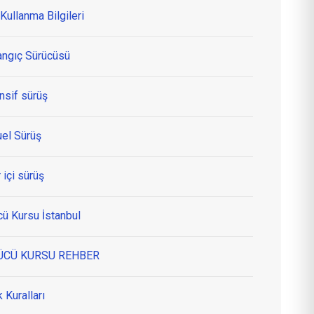
Kullanma Bilgileri
angıç Sürücüsü
nsif sürüş
el Sürüş
 içi sürüş
cü Kursu İstanbul
ÜCÜ KURSU REHBER
k Kuralları