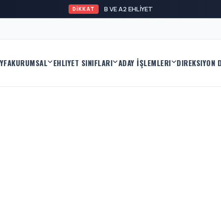
B VE A2 EHLİYET KAYITLARI BA
DİKKAT
YFA
KURUMSAL
EHLIYET SINIFLARI
ADAY İŞLEMLERI
DIREKSIYON 