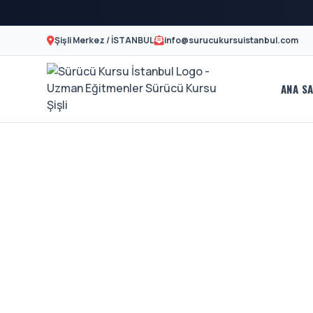
Şişli Merkez / İSTANBUL
info@surucukursuistanbul.com
ANA SA
Sürücü
A2
Motor
Kursu
Ehliyeti
İstanbul
Ve
-
Özel
Şişli
Direksiyon
En