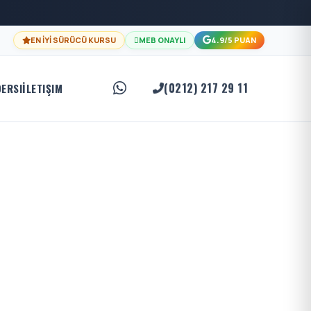
EN İYİ SÜRÜCÜ KURSU
MEB ONAYLI
4.9/5 PUAN
(0212) 217 29 11
DERSI
İLETIŞIM