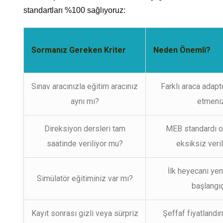
standartları %100 sağlıyoruz:
Sormanız Gereken Kriter
Neden Önemli?
Sınav aracınızla eğitim aracınız
Farklı araca adap
aynı mı?
etmeniz
Direksiyon dersleri tam
MEB standardı ol
saatinde veriliyor mu?
eksiksiz veri
İlk heyecanı ye
Simülatör eğitiminiz var mı?
başlangıç 
Kayıt sonrası gizli veya sürpriz
Şeffaf fiyatlandı