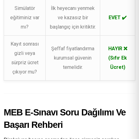
Simülatör
İlk heyecanı yenmek
eğitiminiz var
ve kazasız bir
EVET ✔️
mı?
başlangıç için kritiktir.
Kayıt sonrası
Şeffaf fiyatlandırma
HAYIR ❌
gizli veya
kurumsal güvenin
(Sıfır Ek
sürpriz ücret
temelidir.
Ücret)
çıkıyor mu?
MEB E-Sınavı Soru Dağılımı Ve
Başarı Rehberi