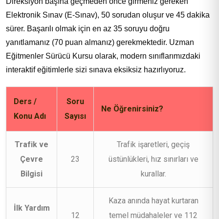
Direksiyon başına geçmeden önce girmeniz gereken
Elektronik Sınav (E-Sınav), 50 sorudan oluşur ve 45 dakika
sürer. Başarılı olmak için en az 35 soruyu doğru
yanıtlamanız (70 puan almanız) gerekmektedir. Uzman
Eğitmenler Sürücü Kursu olarak, modern sınıflarımızdaki
interaktif eğitimlerle sizi sınava eksiksiz hazırlıyoruz.
Ders /
Soru
Ne Öğrenirsiniz?
Konu Adı
Sayısı
Trafik ve
Trafik işaretleri, geçiş
Çevre
23
üstünlükleri, hız sınırları ve
Bilgisi
kurallar.
Kaza anında hayat kurtaran
İlk Yardım
12
temel müdahaleler ve 112