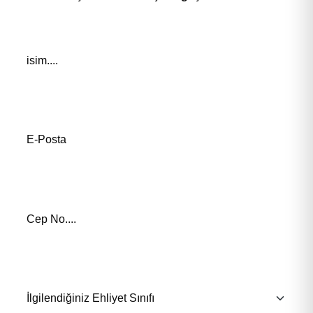
Adınız *
E-Posta Adresiniz*
Telefon Numaranız *
İlgilendiğiniz Eğitim *