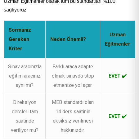
Uzman Eğitmenler olarak tüm bu standartları %100
sağlıyoruz:
Sormanız
Uzman
Gereken
Neden Önemli?
Eğitmenler
Kriter
Sınav aracınızla
Farklı araca adapte
eğitim aracınız
olmak sınavda stop
EVET ✔️
aynı mı?
etmenize yol açar.
Direksiyon
MEB standardı olan
dersleri tam
14 ders saatinin
EVET ✔️
saatinde
eksiksiz verilmesi
veriliyor mu?
hakkınızdır.