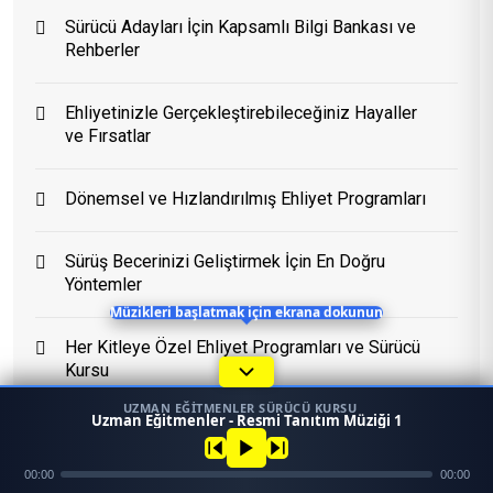
Sürücü Adayları İçin Kapsamlı Bilgi Bankası ve
Rehberler
Eğitim Danışmanı
En Hızlı Sürücü Kursu
Ehliyetinizle Gerçekleştirebileceğiniz Hayaller
ve Fırsatlar
Bugün 00:05
Dönemsel ve Hızlandırılmış Ehliyet Programları
Sürüş Becerinizi Geliştirmek İçin En Doğru
Yöntemler
Müzikleri başlatmak için ekrana dokunun
Her Kitleye Özel Ehliyet Programları ve Sürücü
Kursu
UZMAN EĞITMENLER SÜRÜCÜ KURSU
1
Uzman Eğitmenler - Resmi Tanıtım Müziği 1
45958
Ara
Konum
00:00
00:00
Mezun