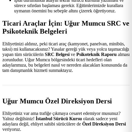
İptal durumunda adayın tekrar sürücü kursuna yazılması ve
sürece sıfırdan başlaması gerekir. Eğitimlerimizde kurallara
uymanın önemini bu sebeple altını çizerek öğretiyoruz.
Ticari Araçlar İçin: Uğur Mumcu SRC ve
Psikoteknik Belgeleri
Ehliyetinizi aldınız, peki ticari araç (kamyonet, panelvan, minibüs,
taksi) mi kullanacaksınız? Yasalar gereği yük veya yolcu taşımacılığı
yapan tüm sürücülerin
SRC Belgesi
ve
Psikoteknik Raporu
alması
zorunludur. Uğur Mumcu bölgesindeki ticari hedefleri olan
adaylarımıza, bu belgeleri nasıl ve nereden alacakları konusunda da
tam danışmanlık hizmeti sunmaktayız.
Uğur Mumcu Özel Direksiyon Dersi
Ehliyetiniz var ama trafiğe çıkmaya cesaret edemiyor musunuz?
Yalnız değilsiniz!
İstanbul Sürücü Kursu
olarak sadece yeni
adaylara değil, ehliyet sahibi sürücülere de
Özel Direksiyon Dersi
veriyoruz.