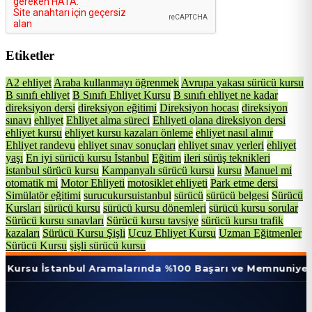
Etiketler
A2 ehliyet
Araba kullanmayı öğrenmek
Avrupa yakası sürücü kursu
B sınıfı ehliyet
B Sınıfı Ehliyet Kursu
B sınıfı ehliyet ne kadar
direksiyon dersi
direksiyon eğitimi
Direksiyon hocası
direksiyon
sınavı
ehliyet
Ehliyet alma süreci
Ehliyeti olana direksiyon dersi
ehliyet kursu
ehliyet kursu kazaları önleme
ehliyet nasıl alınır
Ehliyet randevu
ehliyet sınav sonuçları
ehliyet sınav yerleri
ehliyet
yaşı
En iyi sürücü kursu İstanbul
Eğitim
ileri sürüş teknikleri
istanbul sürücü kursu
Kampanyalı sürücü kursu
kursu
Manuel mi
otomatik mi
Motor Ehliyeti
motosiklet ehliyeti
Park etme dersi
Simülatör eğitimi
surucukursuistanbul
sürücü
sürücü belgesi
Sürücü
Kursları
sürücü kursu
sürücü kursu dönemleri
sürücü kursu sorular
Sürücü kursu sınavları
Sürücü kursu tavsiye
sürücü kursu trafik
kazaları
Sürücü Kursu Şişli
Ucuz Ehliyet Kursu
Uzman Eğitmenler
Sürücü Kursu
şişli sürücü kursu
tanbul Aramalarında %100 Başarı ve Memnuniyet Oranı