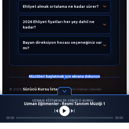
Ehliyet almak ortalama ne kadar sürer?
Eğitim Danışmanı
En Hızlı Sürücü Kursu
2026 Ehliyet fiyatları her şey dahil ne
kadar?
Bugün 11:09
Bayan direksiyon hocası seçeneğiniz var
mı?
Müzikleri başlatmak için ekrana dokunun
©
2026
Sürücü Kursu İstanbul
. Tüm Hakları Saklıdır.
T.C. Milli Eğitim Bakanlığı Onaylı Resmi Eğitim Kurumudur.
UZMAN EĞITMENLER SÜRÜCÜ KURSU
Kodlama ve Tasarım:
Enver Çağlar
1
Uzman Eğitmenler - Resmi Tanıtım Müziği 1
45958
256 BİT SSL
Mezun
00:00
Ara
Konum
00:00