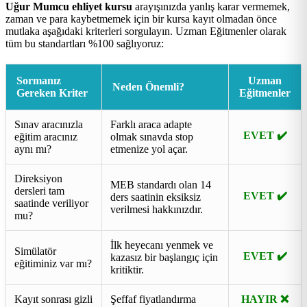
Uğur Mumcu ehliyet kursu
arayışınızda yanlış karar vermemek,
zaman ve para kaybetmemek için bir kursa kayıt olmadan önce
mutlaka aşağıdaki kriterleri sorgulayın. Uzman Eğitmenler olarak
tüm bu standartları %100 sağlıyoruz:
Sormanız
Uzman
Neden Önemli?
Gereken Kriter
Eğitmenler
Sınav aracınızla
Farklı araca adapte
EVET ✔️
eğitim aracınız
olmak sınavda stop
aynı mı?
etmenize yol açar.
Direksiyon
MEB standardı olan 14
dersleri tam
EVET ✔️
ders saatinin eksiksiz
saatinde veriliyor
verilmesi hakkınızdır.
mu?
İlk heyecanı yenmek ve
Simülatör
EVET ✔️
kazasız bir başlangıç için
eğitiminiz var mı?
kritiktir.
Kayıt sonrası gizli
Şeffaf fiyatlandırma
HAYIR ❌