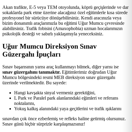
Akan trafikte, E-5 veya TEM otoyolunda, köprü geçişlerinde ve dar
sokaklarda park etme üzerine alacağınız özel eğitimlerle kısa sürede
profesyonel bir sürücüye dönüşebilirsiniz. Kendi aracınızla veya
bizim donanımlı araçlarımızla bu eğitimi Uğur Mumcu çevresinde
alabilirsiniz. Trafik fobisini (Amaxophobia) uzman hocalarımızın
psikolojik desteği ve sabırlı yaklaşımıyla yeneceksiniz.
Uğur Mumcu Direksiyon Sınav
Güzergahı İpuçları
Sınav başarısının yarısı araç kullanmayı bilmek, diğer yarısı ise
sınav güzergahını tanımaktır.
Eğitimlerimiz doğrudan Uğur
Mumcu bölgesindeki resmi MEB direksiyon sınav güzergahı
üzerinde verilmektedir. Bu sayede:
Hangi kavşakta sinyal vermeniz gerektiğini,
L Park ve Paralel park alanlarındaki eğimleri ve referans
noktalarını,
Yokuş kalkış alanındaki yaya geçitlerini ve trafik ışıklarını
sınavdan çok önce ezberlemiş ve refleks haline getirmiş olursunuz.
Sınav günü hiçbir sürprizle karşılaşmazsınız!