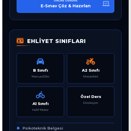
ONLINE DENEME
E-Sınav Çöz & Hazırlan
EHLİYET SINIFLARI
B Sınıfı
A2 Sınıfı
Manuel/Oto
Motosiklet
Özel Ders
Direksiyon
A1 Sınıfı
Hafif Motor
Psikoteknik Belgesi