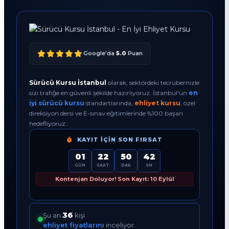
Google'da
5.0
Puan
Sürücü Kursu İstanbul
olarak, sektördeki tecrübemizle
sizi trafiğe en güvenli şekilde hazırlıyoruz. İstanbul'un
en
iyi sürücü kursu
standartlarında,
ehliyet kursu
, özel
direksiyon dersi ve E-sınav eğitimlerinde %100 başarı
hedefliyoruz.
KAYIT İÇIN SON FIRSAT
01
22
50
41
GÜN
SAAT
DAK
SN
Kontenjan Doluyor! Son Kayıt: 10 Eylül
36
Şu an
kişi
ehliyet fiyatlarını
inceliyor.