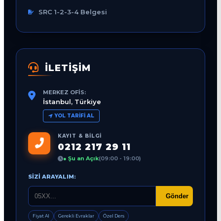
SRC 1-2-3-4 Belgesi
İLETİŞİM
MERKEZ OFIS:
İstanbul, Türkiye
YOL TARIFI AL
KAYIT & BILGI
0212 217 29 11
● Şu an Açık
(09:00 - 19:00)
SIZI ARAYALIM:
Gönder
Fiyat Al
Gerekli Evraklar
Özel Ders