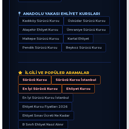
ANADOLU YAKASI EHLIYET KURSLARI
Kadıköy Sürücü Kursu
Üsküdar Sürücü Kursu
Ataşehir Ehliyet Kursu
Ümraniye Sürücü Kursu
Maltepe Sürücü Kursu
Kartal Ehliyet
Pendik Sürücü Kursu
Beykoz Sürücü Kursu
İLGILI VE POPÜLER ARAMALAR
Sürücü Kursu
Sürücü Kursu İstanbul
En İyi Sürücü Kursu
Ehliyet Kursu
En İyi Sürücü Kursu İstanbul
Ehliyet Kursu Fiyatları 2026
Ehliyet Sınav Ücreti Ne Kadar
B Sınıfı Ehliyet Nasıl Alınır