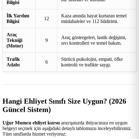
Bilgisi
İlk Yardım
Kaza anında hayat kurtaran temel
12
Bilgisi
müdahaleler ve 112 bildirimi.
Araç
Araç göstergeleri, lastik değişimi,
Tekniği
9
sıvı kontrolleri ve temel bakım.
(Motor)
Trafik
Sürücü psikolojisi, empati, öfke
6
Adabı
kontrolü ve trafikte saygı.
Hangi Ehliyet Sınıfı Size Uygun? (2026
Güncel Sistem)
Uğur Mumcu ehliyet kursu
arayışınızda ihtiyacınıza en uygun
belgeyi seçmek için aşağıdaki detaylı tablomuzu inceleyebilirsiniz.
Tüm sınıflarda hizmet veriyoruz: