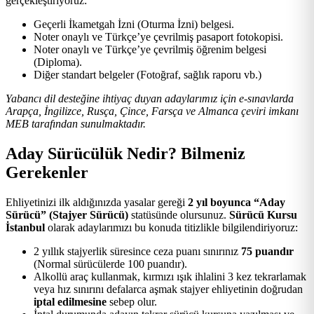
gerçekleştiriyoruz:
Geçerli İkametgah İzni (Oturma İzni) belgesi.
Noter onaylı ve Türkçe’ye çevrilmiş pasaport fotokopisi.
Noter onaylı ve Türkçe’ye çevrilmiş öğrenim belgesi
(Diploma).
Diğer standart belgeler (Fotoğraf, sağlık raporu vb.)
Yabancı dil desteğine ihtiyaç duyan adaylarımız için e-sınavlarda
Arapça, İngilizce, Rusça, Çince, Farsça ve Almanca çeviri imkanı
MEB tarafından sunulmaktadır.
Aday Sürücülük Nedir? Bilmeniz
Gerekenler
Ehliyetinizi ilk aldığınızda yasalar gereği
2 yıl boyunca “Aday
Sürücü” (Stajyer Sürücü)
statüsünde olursunuz.
Sürücü Kursu
İstanbul
olarak adaylarımızı bu konuda titizlikle bilgilendiriyoruz:
2 yıllık stajyerlik süresince ceza puanı sınırınız
75 puandır
(Normal sürücülerde 100 puandır).
Alkollü araç kullanmak, kırmızı ışık ihlalini 3 kez tekrarlamak
veya hız sınırını defalarca aşmak stajyer ehliyetinin doğrudan
iptal edilmesine
sebep olur.