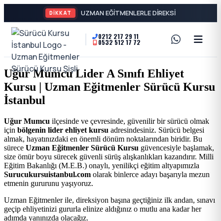
DİKKAT
0212 217 29 11
0532 512 17 72
A2
Sürücü
Motor
Kursu
Uğur Mumcu Lider A Sınıfı Ehliyet
Ehliyeti
Kursu | Uzman Eğitmenler Sürücü Kursu
İstanbul
ve
İstanbul
Özel
-
Uğur Mumcu
ilçesinde ve çevresinde, güvenilir bir sürücü olmak
için
bölgenin lider ehliyet kursu
adresindesiniz. Sürücü belgesi
Direksiyon
Şişli
almak, hayatınızdaki en önemli dönüm noktalarından biridir. Bu
sürece
Uzman Eğitmenler Sürücü Kursu
güvencesiyle başlamak,
Dersi
size ömür boyu sürecek güvenli sürüş alışkanlıkları kazandırır. Milli
En
Eğitim Bakanlığı (M.E.B.) onaylı, yenilikçi eğitim altyapımızla
Surucukursuistanbul.com
olarak binlerce adayı başarıyla mezun
etmenin gururunu yaşıyoruz.
İyi
Uzman Eğitmenler ile, direksiyon başına geçtiğiniz ilk andan, sınavı
geçip ehliyetinizi gururla elinize aldığınız o mutlu ana kadar her
Ehliyet
adımda yanınızda olacağız.