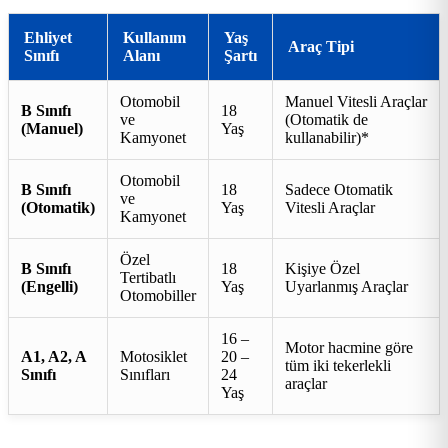
Ehliyet
Kullanım
Yaş
Araç Tipi
Sınıfı
Alanı
Şartı
Otomobil
Manuel Vitesli Araçlar
B Sınıfı
18
ve
(Otomatik de
(Manuel)
Yaş
Kamyonet
kullanabilir)*
Otomobil
B Sınıfı
18
Sadece Otomatik
ve
(Otomatik)
Yaş
Vitesli Araçlar
Kamyonet
Özel
B Sınıfı
18
Kişiye Özel
Tertibatlı
(Engelli)
Yaş
Uyarlanmış Araçlar
Otomobiller
16 –
Motor hacmine göre
A1, A2, A
Motosiklet
20 –
tüm iki tekerlekli
Sınıfı
Sınıfları
24
araçlar
Yaş