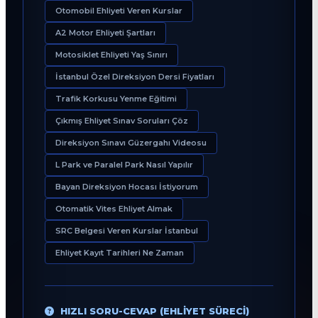
Otomobil Ehliyeti Veren Kurslar
A2 Motor Ehliyeti Şartları
Motosiklet Ehliyeti Yaş Sınırı
İstanbul Özel Direksiyon Dersi Fiyatları
Trafik Korkusu Yenme Eğitimi
Çıkmış Ehliyet Sınav Soruları Çöz
Direksiyon Sınavı Güzergahı Videosu
L Park ve Paralel Park Nasıl Yapılır
Bayan Direksiyon Hocası İstiyorum
Otomatik Vites Ehliyet Almak
SRC Belgesi Veren Kurslar İstanbul
Ehliyet Kayıt Tarihleri Ne Zaman
HIZLI SORU-CEVAP (EHLIYET SÜRECI)