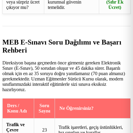
veya sürpriz ücret
kurumsal güvenin
(Sıfır Ek
çıkıyor mu?
temelidir.
Ücret)
MEB E-Sınavı Soru Dağılımı ve Başarı
Rehberi
Direksiyon başına geçmeden önce girmeniz gereken Elektronik
Sınav (E-Sınav), 50 sorudan oluşur ve 45 dakika sürer. Başarılı
olmak için en az 35 soruyu doğru yanıtlamanız (70 puan almanız)
gerekmektedir. Uzman Eğitmenler Sürücü Kursu olarak, modern
sınıflarımızdaki interaktif eğitimlerle sizi sınava eksiksiz
hazırlıyoruz.
Ders /
Soru
Ne Öğrenirsiniz?
Konu Adı
Sayısı
Trafik ve
Trafik işaretleri, geçiş üstünlükleri,
Çevre
23
hız sınırları ve kurallar.