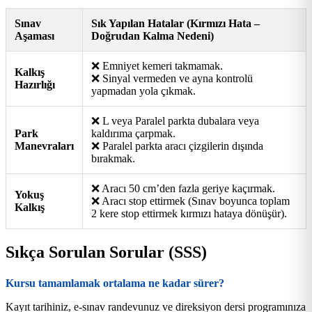
Sınav
Sık Yapılan Hatalar (Kırmızı Hata –
Aşaması
Doğrudan Kalma Nedeni)
❌ Emniyet kemeri takmamak.
Kalkış
❌ Sinyal vermeden ve ayna kontrolü
Hazırlığı
yapmadan yola çıkmak.
❌ L veya Paralel parkta dubalara veya
Park
kaldırıma çarpmak.
Manevraları
❌ Paralel parkta aracı çizgilerin dışında
bırakmak.
❌ Aracı 50 cm’den fazla geriye kaçırmak.
Yokuş
❌ Aracı stop ettirmek (Sınav boyunca toplam
Kalkış
2 kere stop ettirmek kırmızı hataya dönüşür).
Sıkça Sorulan Sorular (SSS)
Kursu tamamlamak ortalama ne kadar sürer?
Kayıt tarihiniz, e-sınav randevunuz ve direksiyon dersi programınıza