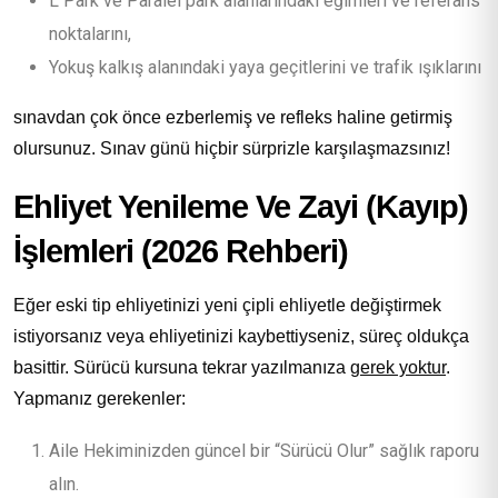
L Park ve Paralel park alanlarındaki eğimleri ve referans
noktalarını,
Yokuş kalkış alanındaki yaya geçitlerini ve trafik ışıklarını
sınavdan çok önce ezberlemiş ve refleks haline getirmiş
olursunuz. Sınav günü hiçbir sürprizle karşılaşmazsınız!
Ehliyet Yenileme Ve Zayi (Kayıp)
İşlemleri (2026 Rehberi)
Eğer eski tip ehliyetinizi yeni çipli ehliyetle değiştirmek
istiyorsanız veya ehliyetinizi kaybettiyseniz, süreç oldukça
basittir. Sürücü kursuna tekrar yazılmanıza
gerek yoktur
.
Yapmanız gerekenler:
Aile Hekiminizden güncel bir “Sürücü Olur” sağlık raporu
alın.