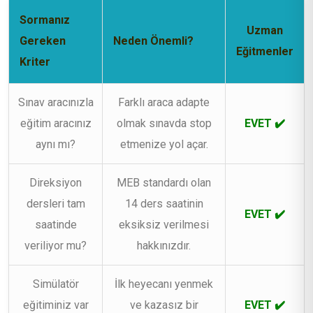
Sormanız
Uzman
Gereken
Neden Önemli?
Eğitmenler
Kriter
Sınav aracınızla
Farklı araca adapte
eğitim aracınız
olmak sınavda stop
EVET ✔️
aynı mı?
etmenize yol açar.
Direksiyon
MEB standardı olan
dersleri tam
14 ders saatinin
EVET ✔️
saatinde
eksiksiz verilmesi
veriliyor mu?
hakkınızdır.
Simülatör
İlk heyecanı yenmek
eğitiminiz var
ve kazasız bir
EVET ✔️