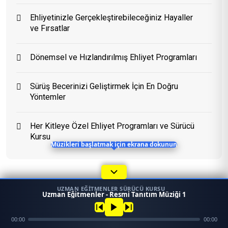
Ehliyetinizle Gerçekleştirebileceğiniz Hayaller
ve Fırsatlar
Eğitim Danışmanı
En Hızlı Sürücü Kursu
Dönemsel ve Hızlandırılmış Ehliyet Programları
Bugün 04:10
Sürüş Becerinizi Geliştirmek İçin En Doğru
Yöntemler
Her Kitleye Özel Ehliyet Programları ve Sürücü
Kursu
Müzikleri başlatmak için ekrana dokunun
UZMAN EĞITMENLER SÜRÜCÜ KURSU
1
Uzman Eğitmenler - Resmi Tanıtım Müziği 1
45958
Konular
Ara
Konum
00:00
00:00
Mezun