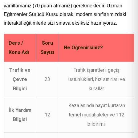
yanıtlamanız (70 puan almanız) gerekmektedir. Uzman
Eğitmenler Sürücü Kursu olarak, modern sınıflarımızdaki
interaktif eğitimlerle sizi sınava eksiksiz hazırlıyoruz.
Ders /
Soru
Ne Öğrenirsiniz?
Konu Adı
Sayısı
Trafik ve
Trafik işaretleri, geçiş
Çevre
23
üstünlükleri, hız sınırları ve
Bilgisi
kurallar.
Kaza anında hayat kurtaran
İlk Yardım
12
temel müdahaleler ve 112
Bilgisi
bildirimi.