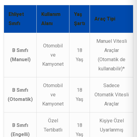
Ehliyet
Kullanım
Yaş
Araç Tipi
Sınıfı
Alanı
Şartı
Manuel Vitesli
Otomobil
B Sınıfı
18
Araçlar
ve
(Manuel)
Yaş
(Otomatik de
Kamyonet
kullanabilir)*
Otomobil
Sadece
B Sınıfı
18
ve
Otomatik Vitesli
(Otomatik)
Yaş
Kamyonet
Araçlar
Özel
Kişiye Özel
B Sınıfı
18
Tertibatlı
Uyarlanmış
(Engelli)
Yaş