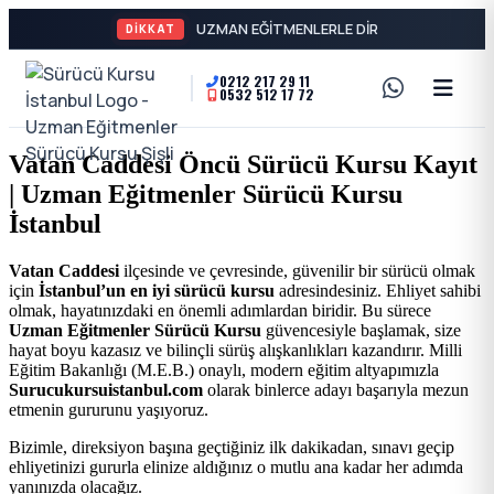
B
DİKKAT
0212 217 29 11
0532 512 17 72
A2
Sürücü
Motor
Kursu
Vatan Caddesi Öncü Sürücü Kursu Kayıt
Ehliyeti
| Uzman Eğitmenler Sürücü Kursu
İstanbul
ve
İstanbul
Özel
-
Vatan Caddesi
ilçesinde ve çevresinde, güvenilir bir sürücü olmak
için
İstanbul’un en iyi sürücü kursu
adresindesiniz. Ehliyet sahibi
Direksiyon
Şişli
olmak, hayatınızdaki en önemli adımlardan biridir. Bu sürece
Uzman Eğitmenler Sürücü Kursu
güvencesiyle başlamak, size
Dersi
hayat boyu kazasız ve bilinçli sürüş alışkanlıkları kazandırır. Milli
En
Eğitim Bakanlığı (M.E.B.) onaylı, modern eğitim altyapımızla
Surucukursuistanbul.com
olarak binlerce adayı başarıyla mezun
etmenin gururunu yaşıyoruz.
İyi
Bizimle, direksiyon başına geçtiğiniz ilk dakikadan, sınavı geçip
ehliyetinizi gururla elinize aldığınız o mutlu ana kadar her adımda
Ehliyet
yanınızda olacağız.