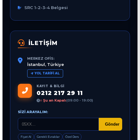
SRC 1-2-3-4 Belgesi
İLETİŞİM
MERKEZ OFIS:
İstanbul, Türkiye
YOL TARIFI AL
KAYIT & BILGI
0212 217 29 11
○ Şu an Kapalı
(09:00 - 19:00)
SIZI ARAYALIM:
Gönder
Fiyat Al
Gerekli Evraklar
Özel Ders