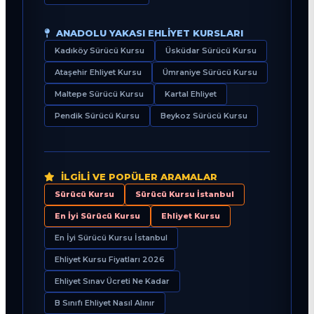
ANADOLU YAKASI EHLIYET KURSLARI
Kadıköy Sürücü Kursu
Üsküdar Sürücü Kursu
Ataşehir Ehliyet Kursu
Ümraniye Sürücü Kursu
Maltepe Sürücü Kursu
Kartal Ehliyet
Pendik Sürücü Kursu
Beykoz Sürücü Kursu
İLGILI VE POPÜLER ARAMALAR
Sürücü Kursu
Sürücü Kursu İstanbul
En İyi Sürücü Kursu
Ehliyet Kursu
En İyi Sürücü Kursu İstanbul
Ehliyet Kursu Fiyatları 2026
Ehliyet Sınav Ücreti Ne Kadar
B Sınıfı Ehliyet Nasıl Alınır