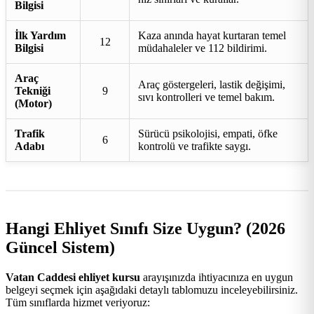
Bilgisi
İlk Yardım
Kaza anında hayat kurtaran temel
12
Bilgisi
müdahaleler ve 112 bildirimi.
Araç
Araç göstergeleri, lastik değişimi,
Tekniği
9
sıvı kontrolleri ve temel bakım.
(Motor)
Trafik
Sürücü psikolojisi, empati, öfke
6
Adabı
kontrolü ve trafikte saygı.
Hangi Ehliyet Sınıfı Size Uygun? (2026
Güncel Sistem)
Vatan Caddesi ehliyet kursu
arayışınızda ihtiyacınıza en uygun
belgeyi seçmek için aşağıdaki detaylı tablomuzu inceleyebilirsiniz.
Tüm sınıflarda hizmet veriyoruz: