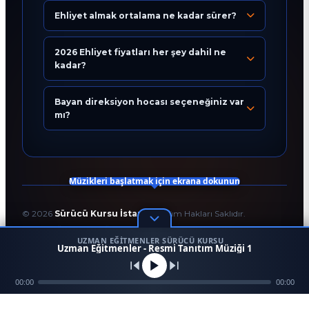
Ehliyet almak ortalama ne kadar sürer?
Eğitim Danışmanı
En Hızlı Sürücü Kursu
2026 Ehliyet fiyatları her şey dahil ne
kadar?
Bugün 19:35
Bayan direksiyon hocası seçeneğiniz var
mı?
Müzikleri başlatmak için ekrana dokunun
©
2026
Sürücü Kursu İstanbul
. Tüm Hakları Saklıdır.
T.C. Milli Eğitim Bakanlığı Onaylı Resmi Eğitim Kurumudur.
UZMAN EĞITMENLER SÜRÜCÜ KURSU
Kodlama ve Tasarım:
Enver Çağlar
1
Uzman Eğitmenler - Resmi Tanıtım Müziği 1
45958
256 BİT SSL
Mezun
00:00
Ara
Konum
00:00