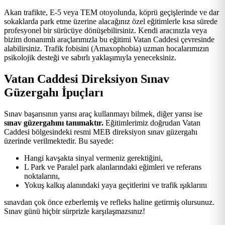
Akan trafikte, E-5 veya TEM otoyolunda, köprü geçişlerinde ve dar
sokaklarda park etme üzerine alacağınız özel eğitimlerle kısa sürede
profesyonel bir sürücüye dönüşebilirsiniz. Kendi aracınızla veya
bizim donanımlı araçlarımızla bu eğitimi Vatan Caddesi çevresinde
alabilirsiniz. Trafik fobisini (Amaxophobia) uzman hocalarımızın
psikolojik desteği ve sabırlı yaklaşımıyla yeneceksiniz.
Vatan Caddesi Direksiyon Sınav
Güzergahı İpuçları
Sınav başarısının yarısı araç kullanmayı bilmek, diğer yarısı ise
sınav güzergahını tanımaktır.
Eğitimlerimiz doğrudan Vatan
Caddesi bölgesindeki resmi MEB direksiyon sınav güzergahı
üzerinde verilmektedir. Bu sayede:
Hangi kavşakta sinyal vermeniz gerektiğini,
L Park ve Paralel park alanlarındaki eğimleri ve referans
noktalarını,
Yokuş kalkış alanındaki yaya geçitlerini ve trafik ışıklarını
sınavdan çok önce ezberlemiş ve refleks haline getirmiş olursunuz.
Sınav günü hiçbir sürprizle karşılaşmazsınız!