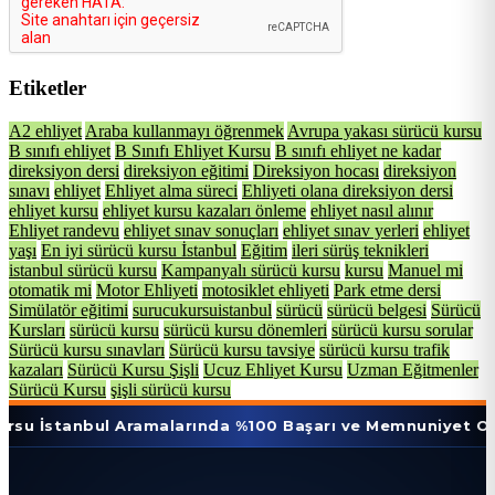
Etiketler
A2 ehliyet
Araba kullanmayı öğrenmek
Avrupa yakası sürücü kursu
B sınıfı ehliyet
B Sınıfı Ehliyet Kursu
B sınıfı ehliyet ne kadar
direksiyon dersi
direksiyon eğitimi
Direksiyon hocası
direksiyon
sınavı
ehliyet
Ehliyet alma süreci
Ehliyeti olana direksiyon dersi
ehliyet kursu
ehliyet kursu kazaları önleme
ehliyet nasıl alınır
Ehliyet randevu
ehliyet sınav sonuçları
ehliyet sınav yerleri
ehliyet
yaşı
En iyi sürücü kursu İstanbul
Eğitim
ileri sürüş teknikleri
istanbul sürücü kursu
Kampanyalı sürücü kursu
kursu
Manuel mi
otomatik mi
Motor Ehliyeti
motosiklet ehliyeti
Park etme dersi
Simülatör eğitimi
surucukursuistanbul
sürücü
sürücü belgesi
Sürücü
Kursları
sürücü kursu
sürücü kursu dönemleri
sürücü kursu sorular
Sürücü kursu sınavları
Sürücü kursu tavsiye
sürücü kursu trafik
kazaları
Sürücü Kursu Şişli
Ucuz Ehliyet Kursu
Uzman Eğitmenler
Sürücü Kursu
şişli sürücü kursu
bul Aramalarında %100 Başarı ve Memnuniyet Oranı