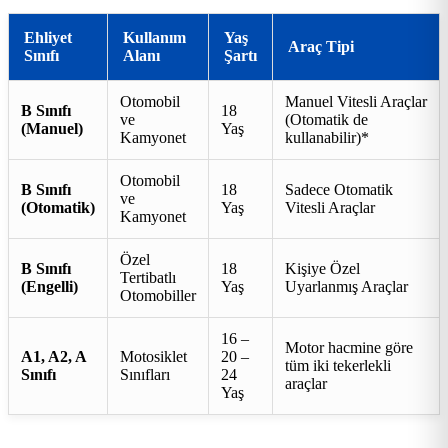
Ehliyet
Kullanım
Yaş
Araç Tipi
Sınıfı
Alanı
Şartı
Otomobil
Manuel Vitesli Araçlar
B Sınıfı
18
ve
(Otomatik de
(Manuel)
Yaş
Kamyonet
kullanabilir)*
Otomobil
B Sınıfı
18
Sadece Otomatik
ve
(Otomatik)
Yaş
Vitesli Araçlar
Kamyonet
Özel
B Sınıfı
18
Kişiye Özel
Tertibatlı
(Engelli)
Yaş
Uyarlanmış Araçlar
Otomobiller
16 –
Motor hacmine göre
A1, A2, A
Motosiklet
20 –
tüm iki tekerlekli
Sınıfı
Sınıfları
24
araçlar
Yaş