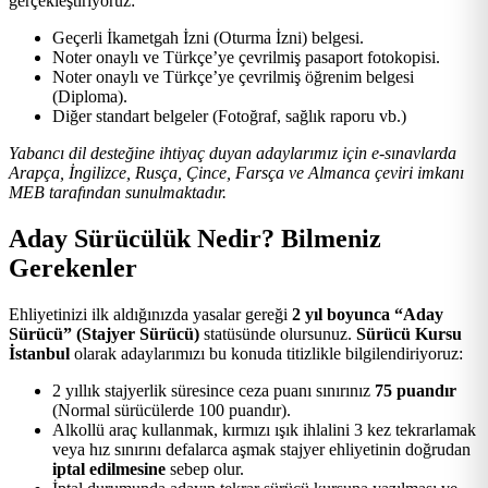
gerçekleştiriyoruz:
Geçerli İkametgah İzni (Oturma İzni) belgesi.
Noter onaylı ve Türkçe’ye çevrilmiş pasaport fotokopisi.
Noter onaylı ve Türkçe’ye çevrilmiş öğrenim belgesi
(Diploma).
Diğer standart belgeler (Fotoğraf, sağlık raporu vb.)
Yabancı dil desteğine ihtiyaç duyan adaylarımız için e-sınavlarda
Arapça, İngilizce, Rusça, Çince, Farsça ve Almanca çeviri imkanı
MEB tarafından sunulmaktadır.
Aday Sürücülük Nedir? Bilmeniz
Gerekenler
Ehliyetinizi ilk aldığınızda yasalar gereği
2 yıl boyunca “Aday
Sürücü” (Stajyer Sürücü)
statüsünde olursunuz.
Sürücü Kursu
İstanbul
olarak adaylarımızı bu konuda titizlikle bilgilendiriyoruz:
2 yıllık stajyerlik süresince ceza puanı sınırınız
75 puandır
(Normal sürücülerde 100 puandır).
Alkollü araç kullanmak, kırmızı ışık ihlalini 3 kez tekrarlamak
veya hız sınırını defalarca aşmak stajyer ehliyetinin doğrudan
iptal edilmesine
sebep olur.