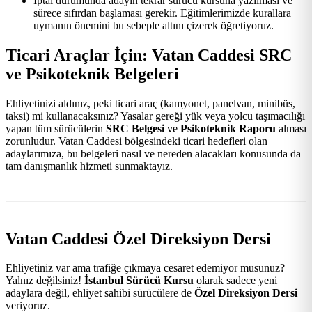
İptal durumunda adayın tekrar sürücü kursuna yazılması ve
sürece sıfırdan başlaması gerekir. Eğitimlerimizde kurallara
uymanın önemini bu sebeple altını çizerek öğretiyoruz.
Ticari Araçlar İçin: Vatan Caddesi SRC
ve Psikoteknik Belgeleri
Ehliyetinizi aldınız, peki ticari araç (kamyonet, panelvan, minibüs,
taksi) mi kullanacaksınız? Yasalar gereği yük veya yolcu taşımacılığı
yapan tüm sürücülerin
SRC Belgesi
ve
Psikoteknik Raporu
alması
zorunludur. Vatan Caddesi bölgesindeki ticari hedefleri olan
adaylarımıza, bu belgeleri nasıl ve nereden alacakları konusunda da
tam danışmanlık hizmeti sunmaktayız.
Vatan Caddesi Özel Direksiyon Dersi
Ehliyetiniz var ama trafiğe çıkmaya cesaret edemiyor musunuz?
Yalnız değilsiniz!
İstanbul Sürücü Kursu
olarak sadece yeni
adaylara değil, ehliyet sahibi sürücülere de
Özel Direksiyon Dersi
veriyoruz.