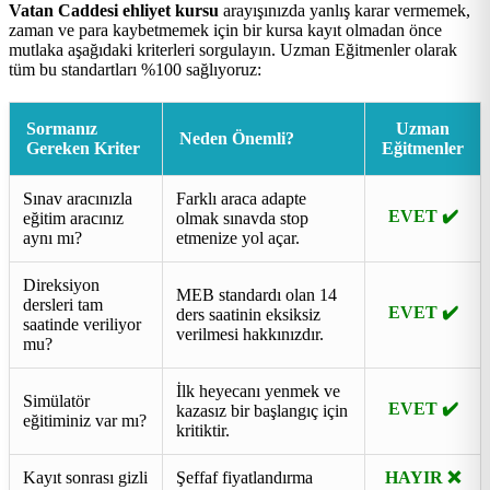
Vatan Caddesi ehliyet kursu
arayışınızda yanlış karar vermemek,
zaman ve para kaybetmemek için bir kursa kayıt olmadan önce
mutlaka aşağıdaki kriterleri sorgulayın. Uzman Eğitmenler olarak
tüm bu standartları %100 sağlıyoruz:
Sormanız
Uzman
Neden Önemli?
Gereken Kriter
Eğitmenler
Sınav aracınızla
Farklı araca adapte
EVET ✔️
eğitim aracınız
olmak sınavda stop
aynı mı?
etmenize yol açar.
Direksiyon
MEB standardı olan 14
dersleri tam
EVET ✔️
ders saatinin eksiksiz
saatinde veriliyor
verilmesi hakkınızdır.
mu?
İlk heyecanı yenmek ve
Simülatör
EVET ✔️
kazasız bir başlangıç için
eğitiminiz var mı?
kritiktir.
Kayıt sonrası gizli
Şeffaf fiyatlandırma
HAYIR ❌