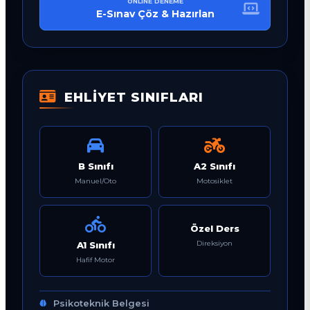
ONLINE DENEME
E-Sınav Çöz & Hazırlan
EHLİYET SINIFLARI
B Sınıfı
A2 Sınıfı
Manuel/Oto
Motosiklet
Özel Ders
Direksiyon
A1 Sınıfı
Hafif Motor
Psikoteknik Belgesi