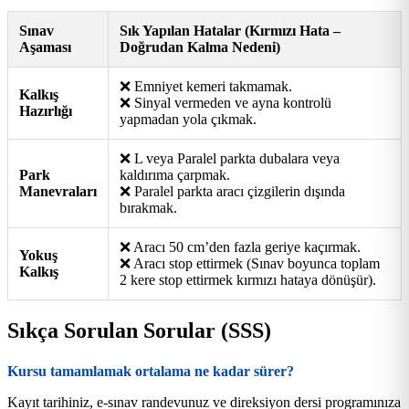
Sınav
Sık Yapılan Hatalar (Kırmızı Hata –
Aşaması
Doğrudan Kalma Nedeni)
❌ Emniyet kemeri takmamak.
Kalkış
❌ Sinyal vermeden ve ayna kontrolü
Hazırlığı
yapmadan yola çıkmak.
❌ L veya Paralel parkta dubalara veya
Park
kaldırıma çarpmak.
Manevraları
❌ Paralel parkta aracı çizgilerin dışında
bırakmak.
❌ Aracı 50 cm’den fazla geriye kaçırmak.
Yokuş
❌ Aracı stop ettirmek (Sınav boyunca toplam
Kalkış
2 kere stop ettirmek kırmızı hataya dönüşür).
Sıkça Sorulan Sorular (SSS)
Kursu tamamlamak ortalama ne kadar sürer?
Kayıt tarihiniz, e-sınav randevunuz ve direksiyon dersi programınıza