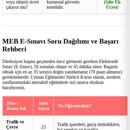
veya sürpriz ücret
kurumsal güvenin
(Sıfır Ek
çıkıyor mu?
temelidir.
Ücret)
MEB E-Sınavı Soru Dağılımı ve Başarı
Rehberi
Direksiyon başına geçmeden önce girmeniz gereken Elektronik
Sınav (E-Sınav), 50 sorudan oluşur ve 45 dakika sürer. Başarılı
olmak için en az 35 soruyu doğru yanıtlamanız (70 puan almanız)
gerekmektedir. Uzman Eğitmenler Sürücü Kursu olarak, modern
sınıflarımızdaki interaktif eğitimlerle sizi sınava eksiksiz
hazırlıyoruz.
Ders /
Soru
Ne Öğrenirsiniz?
Konu Adı
Sayısı
Trafik ve
Trafik işaretleri, geçiş üstünlükleri,
Çevre
23
hız sınırları ve kurallar.