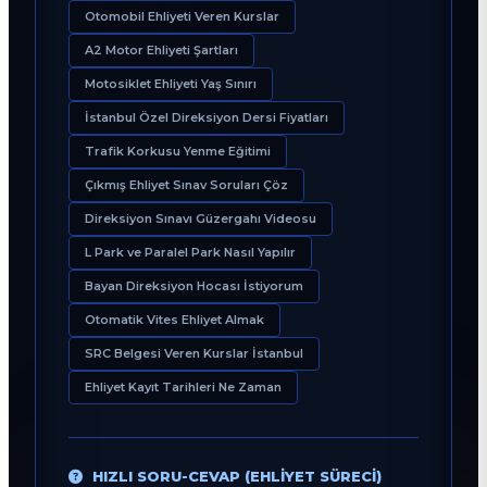
Otomobil Ehliyeti Veren Kurslar
A2 Motor Ehliyeti Şartları
Motosiklet Ehliyeti Yaş Sınırı
İstanbul Özel Direksiyon Dersi Fiyatları
Trafik Korkusu Yenme Eğitimi
Çıkmış Ehliyet Sınav Soruları Çöz
Direksiyon Sınavı Güzergahı Videosu
L Park ve Paralel Park Nasıl Yapılır
Bayan Direksiyon Hocası İstiyorum
Otomatik Vites Ehliyet Almak
SRC Belgesi Veren Kurslar İstanbul
Ehliyet Kayıt Tarihleri Ne Zaman
HIZLI SORU-CEVAP (EHLIYET SÜRECI)