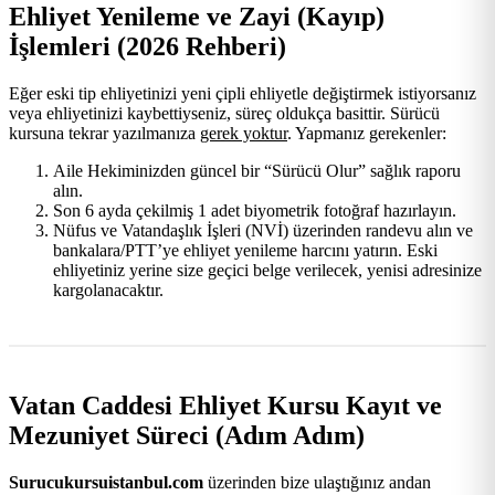
Ehliyet Yenileme ve Zayi (Kayıp)
İşlemleri (2026 Rehberi)
Eğer eski tip ehliyetinizi yeni çipli ehliyetle değiştirmek istiyorsanız
veya ehliyetinizi kaybettiyseniz, süreç oldukça basittir. Sürücü
kursuna tekrar yazılmanıza
gerek yoktur
. Yapmanız gerekenler:
Aile Hekiminizden güncel bir “Sürücü Olur” sağlık raporu
alın.
Son 6 ayda çekilmiş 1 adet biyometrik fotoğraf hazırlayın.
Nüfus ve Vatandaşlık İşleri (NVİ) üzerinden randevu alın ve
bankalara/PTT’ye ehliyet yenileme harcını yatırın. Eski
ehliyetiniz yerine size geçici belge verilecek, yenisi adresinize
kargolanacaktır.
Vatan Caddesi Ehliyet Kursu Kayıt ve
Mezuniyet Süreci (Adım Adım)
Surucukursuistanbul.com
üzerinden bize ulaştığınız andan