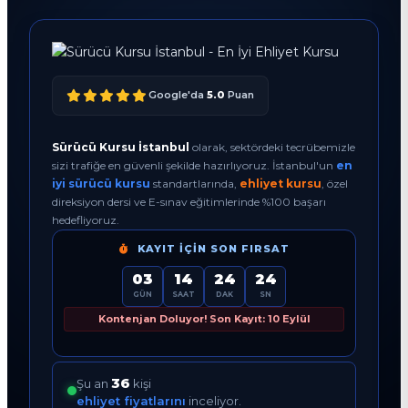
Google'da
5.0
Puan
Sürücü Kursu İstanbul
olarak, sektördeki tecrübemizle
sizi trafiğe en güvenli şekilde hazırlıyoruz. İstanbul'un
en
iyi sürücü kursu
standartlarında,
ehliyet kursu
, özel
direksiyon dersi ve E-sınav eğitimlerinde %100 başarı
hedefliyoruz.
KAYIT İÇIN SON FIRSAT
03
14
24
23
GÜN
SAAT
DAK
SN
Kontenjan Doluyor! Son Kayıt: 10 Eylül
37
Şu an
kişi
ehliyet fiyatlarını
inceliyor.