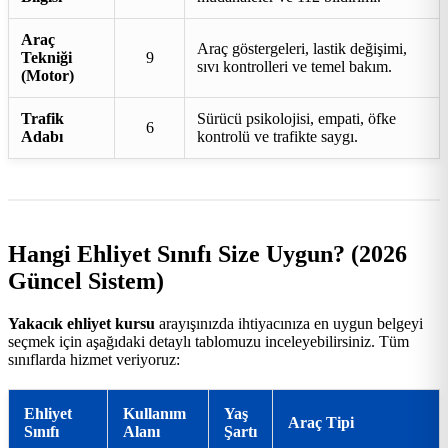
Araç
Araç göstergeleri, lastik değişimi,
Tekniği
9
sıvı kontrolleri ve temel bakım.
(Motor)
Trafik
Sürücü psikolojisi, empati, öfke
6
Adabı
kontrolü ve trafikte saygı.
Hangi Ehliyet Sınıfı Size Uygun? (2026
Güncel Sistem)
Yakacık ehliyet kursu
arayışınızda ihtiyacınıza en uygun belgeyi
seçmek için aşağıdaki detaylı tablomuzu inceleyebilirsiniz. Tüm
sınıflarda hizmet veriyoruz:
Ehliyet
Kullanım
Yaş
Araç Tipi
Sınıfı
Alanı
Şartı