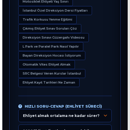
Motosiklet Ehliyeti Yaş Sınırı
İstanbul Özel Direksiyon Dersi Fiyatları
Trafik Korkusu Yenme Eğitimi
Çıkmış Ehliyet Sınav Soruları Çöz
Direksiyon Sınavı Güzergahı Videosu
L Park ve Paralel Park Nasıl Yapılır
Bayan Direksiyon Hocası İstiyorum
Otomatik Vites Ehliyet Almak
SRC Belgesi Veren Kurslar İstanbul
Ehliyet Kayıt Tarihleri Ne Zaman
HIZLI SORU-CEVAP (EHLIYET SÜRECI)
Ehliyet almak ortalama ne kadar sürer?
Eğitim Danışmanı
En Hızlı Sürücü Kursu