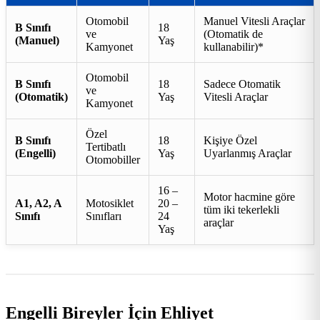
Otomobil
Manuel Vitesli Araçlar
B Sınıfı
18
ve
(Otomatik de
(Manuel)
Yaş
Kamyonet
kullanabilir)*
Otomobil
B Sınıfı
18
Sadece Otomatik
ve
(Otomatik)
Yaş
Vitesli Araçlar
Kamyonet
Özel
B Sınıfı
18
Kişiye Özel
Tertibatlı
(Engelli)
Yaş
Uyarlanmış Araçlar
Otomobiller
16 –
Motor hacmine göre
A1, A2, A
Motosiklet
20 –
tüm iki tekerlekli
Sınıfı
Sınıfları
24
araçlar
Yaş
Engelli Bireyler İçin Ehliyet