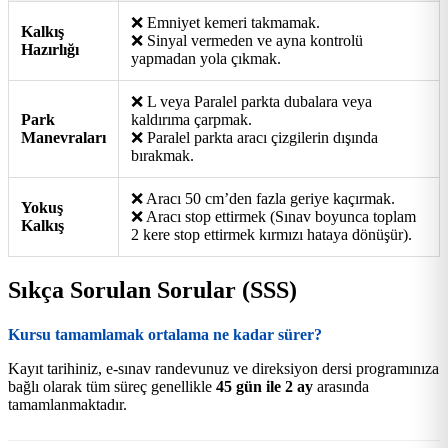
❌ Emniyet kemeri takmamak.
Kalkış
❌ Sinyal vermeden ve ayna kontrolü
Hazırlığı
yapmadan yola çıkmak.
❌ L veya Paralel parkta dubalara veya
Park
kaldırıma çarpmak.
Manevraları
❌ Paralel parkta aracı çizgilerin dışında
bırakmak.
❌ Aracı 50 cm’den fazla geriye kaçırmak.
Yokuş
❌ Aracı stop ettirmek (Sınav boyunca toplam
Kalkış
2 kere stop ettirmek kırmızı hataya dönüşür).
Sıkça Sorulan Sorular (SSS)
Kursu tamamlamak ortalama ne kadar sürer?
Kayıt tarihiniz, e-sınav randevunuz ve direksiyon dersi programınıza
bağlı olarak tüm süreç genellikle
45 gün ile 2 ay
arasında
tamamlanmaktadır.