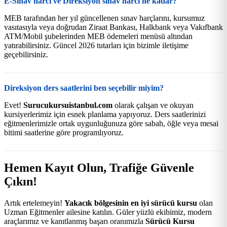
E-Sınav harcı ve Direksiyon sınav harcı ne kadar?
MEB tarafından her yıl güncellenen sınav harçlarını, kursumuz
vasıtasıyla veya doğrudan Ziraat Bankası, Halkbank veya Vakıfbank
ATM/Mobil şubelerinden MEB ödemeleri menüsü altından
yatırabilirsiniz. Güncel 2026 tutarları için bizimle iletişime
geçebilirsiniz.
Direksiyon ders saatlerini ben seçebilir miyim?
Evet!
Surucukursuistanbul.com
olarak çalışan ve okuyan
kursiyerlerimiz için esnek planlama yapıyoruz. Ders saatlerinizi
eğitmenlerimizle ortak uygunluğunuza göre sabah, öğle veya mesai
bitimi saatlerine göre programlıyoruz.
Hemen Kayıt Olun, Trafiğe Güvenle
Çıkın!
Artık ertelemeyin!
Yakacık bölgesinin en iyi sürücü kursu
olan
Uzman Eğitmenler ailesine katılın. Güler yüzlü ekibimiz, modern
araçlarımız ve kanıtlanmış başarı oranımızla
Sürücü Kursu