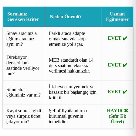
Sormanız
Uzman
Neden Önemli?
Gereken Kriter
Eğitmenler
Sınav aracınızla
Farklı araca adapte
EVET ✔️
eğitim aracınız
olmak sınavda stop
aynı mı?
etmenize yol açar.
Direksiyon
MEB standardı olan 14
dersleri tam
EVET ✔️
ders saatinin eksiksiz
saatinde veriliyor
verilmesi hakkınızdır.
mu?
İlk heyecanı yenmek ve
Simülatör
EVET ✔️
kazasız bir başlangıç için
eğitiminiz var mı?
kritiktir.
Kayıt sonrası gizli
Şeffaf fiyatlandırma
HAYIR ❌
veya sürpriz ücret
kurumsal güvenin
(Sıfır Ek
çıkıyor mu?
temelidir.
Ücret)