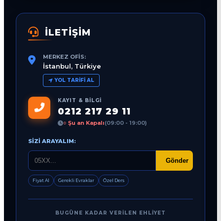
İLETİŞİM
MERKEZ OFIS:
İstanbul, Türkiye
YOL TARIFI AL
KAYIT & BILGI
0212 217 29 11
○ Şu an Kapalı
(09:00 - 19:00)
SIZI ARAYALIM:
Gönder
Fiyat Al
Gerekli Evraklar
Özel Ders
BUGÜNE KADAR VERILEN EHLIYET