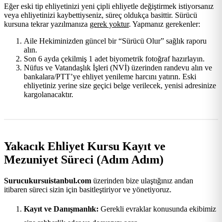
Eğer eski tip ehliyetinizi yeni çipli ehliyetle değiştirmek istiyorsanız
veya ehliyetinizi kaybettiyseniz, süreç oldukça basittir. Sürücü
kursuna tekrar yazılmanıza
gerek yoktur
. Yapmanız gerekenler:
Aile Hekiminizden güncel bir “Sürücü Olur” sağlık raporu
alın.
Son 6 ayda çekilmiş 1 adet biyometrik fotoğraf hazırlayın.
Nüfus ve Vatandaşlık İşleri (NVİ) üzerinden randevu alın ve
bankalara/PTT’ye ehliyet yenileme harcını yatırın. Eski
ehliyetiniz yerine size geçici belge verilecek, yenisi adresinize
kargolanacaktır.
Yakacık Ehliyet Kursu Kayıt ve
Mezuniyet Süreci (Adım Adım)
Surucukursuistanbul.com
üzerinden bize ulaştığınız andan
itibaren süreci sizin için basitleştiriyor ve yönetiyoruz.
Kayıt ve Danışmanlık:
Gerekli evraklar konusunda ekibimiz