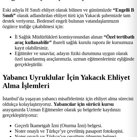
Eski adıyla H Sınıfı ehliyet olarak bilinen ve günümüzde
“Engelli B
Sınıfı”
olarak adlandırılan ehliyet türü için Yakacık şubemizde tam
destek veriyoruz. Bedensel engeli bulunan vatandaşlarımızın
özgürce trafiğe çıkabilmesi için:
İl Sağlık Müdürlükleri komisyonundan alınan
“Özel tertibatlı
araç kullanabilir”
ibareli sağlık kurulu raporu ile kursumuza
kayıt olabilirsiniz.
Eğitimler ve sınavlar, adayın fiziki durumuna uygun olarak
özel tasarlanmış araçlarımızla, uzman eğitmenlerimiz eşliğinde
gerçekleştirilir.
Yabancı Uyruklular İçin Yakacık Ehliyet
Alma İşlemleri
İstanbul’da yaşayan yabancı misafirlerimiz için ehliyet alma sürecini
oldukça kolaylaştırıyoruz.
Yabancılar için sürücü kursu
arayışınızda Uzman Eğitmenler olarak şu belgelerle kaydınızı
gerçekleştiriyoruz:
Geçerli İkametgah İzni (Oturma İzni) belgesi.
Noter onaylı ve Türkçe’ye çevrilmiş pasaport fotokopisi.
Noter onaylı ve Türkçe’ye çevrilmiş öğrenim belgesi