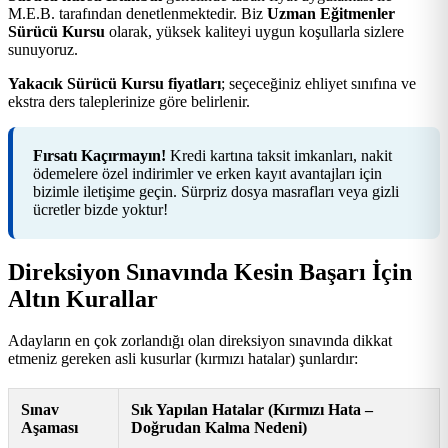
M.E.B. tarafından denetlenmektedir. Biz
Uzman Eğitmenler
Sürücü Kursu
olarak, yüksek kaliteyi uygun koşullarla sizlere
sunuyoruz.
Yakacık Sürücü Kursu fiyatları
; seçeceğiniz ehliyet sınıfına ve
ekstra ders taleplerinize göre belirlenir.
Fırsatı Kaçırmayın!
Kredi kartına taksit imkanları, nakit
ödemelere özel indirimler ve erken kayıt avantajları için
bizimle iletişime geçin. Sürpriz dosya masrafları veya gizli
ücretler bizde yoktur!
Direksiyon Sınavında Kesin Başarı İçin
Altın Kurallar
Adayların en çok zorlandığı olan direksiyon sınavında dikkat
etmeniz gereken asli kusurlar (kırmızı hatalar) şunlardır:
Sınav
Sık Yapılan Hatalar (Kırmızı Hata –
Aşaması
Doğrudan Kalma Nedeni)