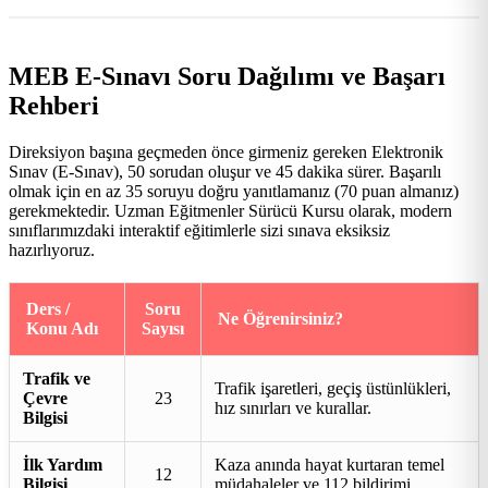
MEB E-Sınavı Soru Dağılımı ve Başarı
Rehberi
Direksiyon başına geçmeden önce girmeniz gereken Elektronik
Sınav (E-Sınav), 50 sorudan oluşur ve 45 dakika sürer. Başarılı
olmak için en az 35 soruyu doğru yanıtlamanız (70 puan almanız)
gerekmektedir. Uzman Eğitmenler Sürücü Kursu olarak, modern
sınıflarımızdaki interaktif eğitimlerle sizi sınava eksiksiz
hazırlıyoruz.
Ders /
Soru
Ne Öğrenirsiniz?
Konu Adı
Sayısı
Trafik ve
Trafik işaretleri, geçiş üstünlükleri,
Çevre
23
hız sınırları ve kurallar.
Bilgisi
İlk Yardım
Kaza anında hayat kurtaran temel
12
Bilgisi
müdahaleler ve 112 bildirimi.