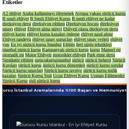
Etiketler
A2 ehliyet
Araba kullanmayı öğrenmek
Avrupa yakası sürücü kursu
B sınıfı ehliyet
B Sınıfı Ehliyet Kursu
B sınıfı ehliyet ne kadar
direksiyon dersi
direksiyon eğitimi
Direksiyon hocası
direksiyon
sınavı
ehliyet
Ehliyet alma süreci
Ehliyeti olana direksiyon dersi
ehliyet kursu
ehliyet kursu kazaları önleme
ehliyet nasıl alınır
Ehliyet randevu
ehliyet sınav sonuçları
ehliyet sınav yerleri
ehliyet
yaşı
En iyi sürücü kursu İstanbul
Eğitim
ileri sürüş teknikleri
istanbul sürücü kursu
Kampanyalı sürücü kursu
kursu
Manuel mi
otomatik mi
Motor Ehliyeti
motosiklet ehliyeti
Park etme dersi
Simülatör eğitimi
surucukursuistanbul
sürücü
sürücü belgesi
Sürücü
Kursları
sürücü kursu
sürücü kursu dönemleri
sürücü kursu sorular
Sürücü kursu sınavları
Sürücü kursu tavsiye
sürücü kursu trafik
kazaları
Sürücü Kursu Şişli
Ucuz Ehliyet Kursu
Uzman Eğitmenler
Sürücü Kursu
şişli sürücü kursu
anbul Aramalarında %100 Başarı ve Memnuniyet Oranı