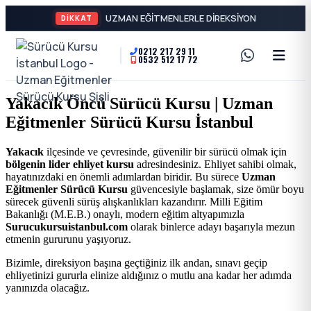
DİKKAT
0212 217 29 11
0532 512 17 72
A2
Sürücü
Motor
Kursu
Yakacık Öncü Sürücü Kursu | Uzman
Ehliyeti
Eğitmenler Sürücü Kursu İstanbul
İstanbul
ve
Yakacık
ilçesinde ve çevresinde, güvenilir bir sürücü olmak için
Özel
-
bölgenin lider ehliyet kursu
adresindesiniz. Ehliyet sahibi olmak,
hayatınızdaki en önemli adımlardan biridir. Bu sürece
Uzman
Direksiyon
Eğitmenler Sürücü Kursu
güvencesiyle başlamak, size ömür boyu
Şişli
sürecek güvenli sürüş alışkanlıkları kazandırır. Milli Eğitim
Dersi
Bakanlığı (M.E.B.) onaylı, modern eğitim altyapımızla
Surucukursuistanbul.com
olarak binlerce adayı başarıyla mezun
En
etmenin gururunu yaşıyoruz.
İyi
Bizimle, direksiyon başına geçtiğiniz ilk andan, sınavı geçip
ehliyetinizi gururla elinize aldığınız o mutlu ana kadar her adımda
yanınızda olacağız.
Ehliyet