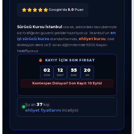
Google'da
5.0
Puan
Sürücü Kursu İstanbul
olarak, sektördeki tecrübemizle
sizi trafiğe en güvenli şekilde hazırlıyoruz. İstanbul'un
en
iyi sürücü kursu
standartlarında,
ehliyet kursu
, özel
direksiyon dersi ve E-sınav eğitimlerinde %100 başarı
hedefliyoruz.
KAYIT İÇIN SON FIRSAT
02
12
55
19
GÜN
SAAT
DAK
SN
Kontenjan Doluyor! Son Kayıt: 10 Eylül
37
Şu an
kişi
ehliyet fiyatlarını
inceliyor.