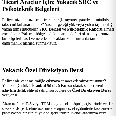
Ticari Araçlar İçin: Yakacık SRC ve
Psikoteknik Belgeleri
Ehliyetinizi aldınız, peki ticari araç (kamyonet, panelvan, minibüs,
taksi) mi kullanacaksınız? Yasalar gereği yük veya yolcu taşımacılığı
yapan tüm sürücülerin
SRC Belgesi
ve
Psikoteknik Raporu
alması
zorunludur. Yakacık bölgesindeki ticari hedefleri olan adaylarımıza,
bu belgeleri nasıl ve nereden alacakları konusunda da tam
danışmanlık hizmeti sunmaktayız.
Yakacık Özel Direksiyon Dersi
Ehliyetiniz var ama trafiğe çıkmaya cesaret edemiyor musunuz?
Yalnız değilsiniz!
İstanbul Sürücü Kursu
olarak sadece yeni
adaylara değil, ehliyet sahibi sürücülere de
Özel Direksiyon Dersi
veriyoruz.
Akan trafikte, E-5 veya TEM otoyolunda, köprü geçişlerinde ve dar
sokaklarda park etme üzerine alacağınız özel eğitimlerle kısa sürede
profesyonel bir sürücüye dönüşebilirsiniz. Kendi aracınızla veya