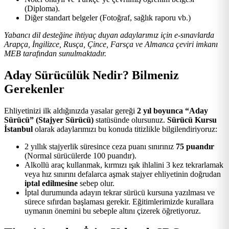
(Diploma).
Diğer standart belgeler (Fotoğraf, sağlık raporu vb.)
Yabancı dil desteğine ihtiyaç duyan adaylarımız için e-sınavlarda
Arapça, İngilizce, Rusça, Çince, Farsça ve Almanca çeviri imkanı
MEB tarafından sunulmaktadır.
Aday Sürücülük Nedir? Bilmeniz
Gerekenler
Ehliyetinizi ilk aldığınızda yasalar gereği
2 yıl boyunca “Aday
Sürücü” (Stajyer Sürücü)
statüsünde olursunuz.
Sürücü Kursu
İstanbul
olarak adaylarımızı bu konuda titizlikle bilgilendiriyoruz:
2 yıllık stajyerlik süresince ceza puanı sınırınız
75 puandır
(Normal sürücülerde 100 puandır).
Alkollü araç kullanmak, kırmızı ışık ihlalini 3 kez tekrarlamak
veya hız sınırını defalarca aşmak stajyer ehliyetinin doğrudan
iptal edilmesine
sebep olur.
İptal durumunda adayın tekrar sürücü kursuna yazılması ve
sürece sıfırdan başlaması gerekir. Eğitimlerimizde kurallara
uymanın önemini bu sebeple altını çizerek öğretiyoruz.