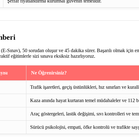
Şeffaf fiyatlandırma kurumsal güvenin temelidir.
hberi
E-Sınav), 50 sorudan oluşur ve 45 dakika sürer. Başarılı olmak için e
if eğitimlerle sizi sınava eksiksiz hazırlıyoruz.
yısı
Ne Öğrenirsiniz?
Trafik işaretleri, geçiş üstünlükleri, hız sınırları ve kurall
Kaza anında hayat kurtaran temel müdahaleler ve 112 bi
Araç göstergeleri, lastik değişimi, sıvı kontrolleri ve te
Sürücü psikolojisi, empati, öfke kontrolü ve trafikte say