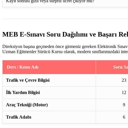
Kayıt sonrası gizli veya sürpriz ücret çıkıyor mu?
MEB E-Sınavı Soru Dağılımı ve Başarı Re
Direksiyon başına geçmeden önce girmeniz gereken Elektronik Sınav (
Uzman Eğitmenler Sürücü Kursu olarak, modern sınıflarımızdaki interakt
Ders / Konu Adı
Soru Sa
Trafik ve Çevre Bilgisi
23
İlk Yardım Bilgisi
12
Araç Tekniği (Motor)
9
Trafik Adabı
6