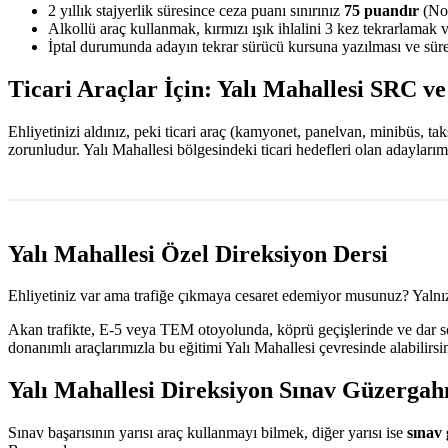
2 yıllık stajyerlik süresince ceza puanı sınırınız
75 puandır
(Nor
Alkollü araç kullanmak, kırmızı ışık ihlalini 3 kez tekrarlamak 
İptal durumunda adayın tekrar sürücü kursuna yazılması ve sürec
Ticari Araçlar İçin: Yalı Mahallesi SRC ve
Ehliyetinizi aldınız, peki ticari araç (kamyonet, panelvan, minibüs, t
zorunludur. Yalı Mahallesi bölgesindeki ticari hedefleri olan adaylar
Yalı Mahallesi Özel Direksiyon Dersi
Ehliyetiniz var ama trafiğe çıkmaya cesaret edemiyor musunuz? Yalnız
Akan trafikte, E-5 veya TEM otoyolunda, köprü geçişlerinde ve dar sok
donanımlı araçlarımızla bu eğitimi Yalı Mahallesi çevresinde alabilirs
Yalı Mahallesi Direksiyon Sınav Güzergahı
Sınav başarısının yarısı araç kullanmayı bilmek, diğer yarısı ise
sınav 