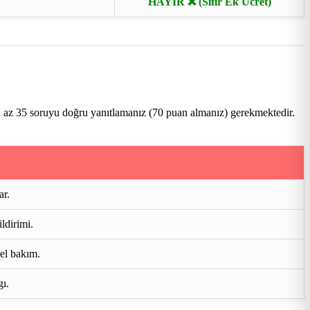
HAYIR ❌ (Sıfır Ek Ücret)
n az 35 soruyu doğru yanıtlamanız (70 puan almanız) gerekmektedir.
ar.
ldirimi.
mel bakım.
gı.