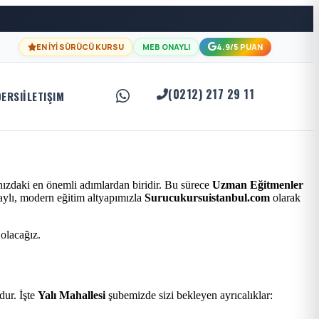
EN İYİ SÜRÜCÜ KURSU
MEB ONAYLI
4.9/5 PUAN
(0212) 217 29 11
DERSI
İLETIŞIM
nızdaki en önemli adımlardan biridir. Bu sürece
Uzman Eğitmenler
naylı, modern eğitim altyapımızla
Surucukursuistanbul.com
olarak
 olacağız.
ur. İşte
Yalı Mahallesi
şubemizde sizi bekleyen ayrıcalıklar: