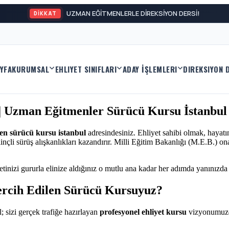
UZMAN EĞİTMENLERLE DİREKSİYON DERSİ!
DİKKAT
YFA
KURUMSAL
EHLIYET SINIFLARI
ADAY İŞLEMLERI
DIREKSIYON 
 | Uzman Eğitmenler Sürücü Kursu İstanbul
len sürücü kursu istanbul
adresindesiniz. Ehliyet sahibi olmak, hayatı
nçli sürüş alışkanlıkları kazandırır. Milli Eğitim Bakanlığı (M.E.B.) o
etinizi gururla elinize aldığınız o mutlu ana kadar her adımda yanınızda
ercih Edilen Sürücü Kursuyuz?
; sizi gerçek trafiğe hazırlayan
profesyonel ehliyet kursu
vizyonumuzd