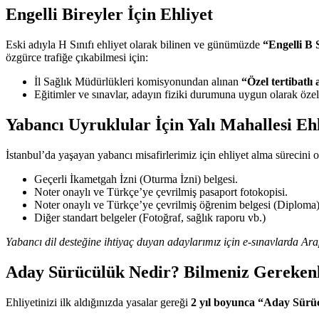
Engelli Bireyler İçin Ehliyet
Eski adıyla H Sınıfı ehliyet olarak bilinen ve günümüzde
“Engelli B S
özgürce trafiğe çıkabilmesi için:
İl Sağlık Müdürlükleri komisyonundan alınan
“Özel tertibatlı
Eğitimler ve sınavlar, adayın fiziki durumuna uygun olarak özel 
Yabancı Uyruklular İçin Yalı Mahallesi Eh
İstanbul’da yaşayan yabancı misafirlerimiz için ehliyet alma sürecini 
Geçerli İkametgah İzni (Oturma İzni) belgesi.
Noter onaylı ve Türkçe’ye çevrilmiş pasaport fotokopisi.
Noter onaylı ve Türkçe’ye çevrilmiş öğrenim belgesi (Diploma)
Diğer standart belgeler (Fotoğraf, sağlık raporu vb.)
Yabancı dil desteğine ihtiyaç duyan adaylarımız için e-sınavlarda A
Aday Sürücülük Nedir? Bilmeniz Gereken
Ehliyetinizi ilk aldığınızda yasalar gereği
2 yıl boyunca “Aday Sürü