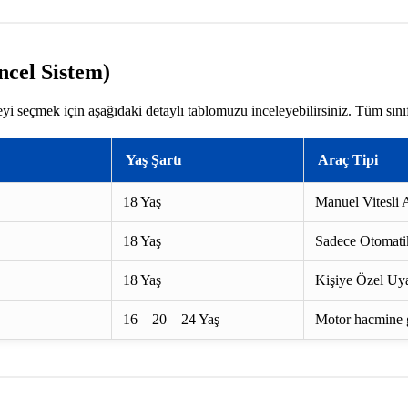
ncel Sistem)
yi seçmek için aşağıdaki detaylı tablomuzu inceleyebilirsiniz. Tüm sını
Yaş Şartı
Araç Tipi
18 Yaş
Manuel Vitesli A
18 Yaş
Sadece Otomatik
18 Yaş
Kişiye Özel Uya
16 – 20 – 24 Yaş
Motor hacmine gö