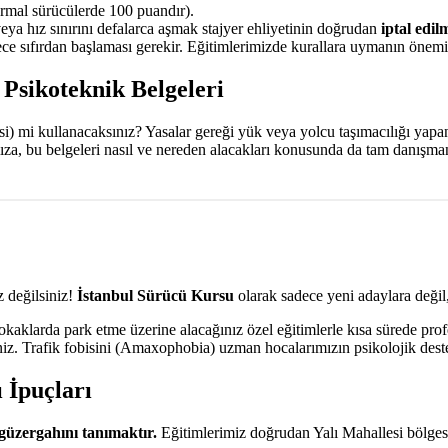
mal sürücülerde 100 puandır).
veya hız sınırını defalarca aşmak stajyer ehliyetinin doğrudan
iptal edil
e sıfırdan başlaması gerekir. Eğitimlerimizde kurallara uymanın önemin
 Psikoteknik Belgeleri
aksi) mi kullanacaksınız? Yasalar gereği yük veya yolcu taşımacılığı yap
ımıza, bu belgeleri nasıl ve nereden alacakları konusunda da tam danışm
 değilsiniz!
İstanbul Sürücü Kursu
olarak sadece yeni adaylara değil,
aklarda park etme üzerine alacağınız özel eğitimlerle kısa sürede prof
iniz. Trafik fobisini (Amaxophobia) uzman hocalarımızın psikolojik deste
 İpuçları
güzergahını tanımaktır.
Eğitimlerimiz doğrudan Yalı Mahallesi bölges