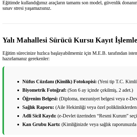
Eğitimde kullandığımız araçların tamamı son model, güvenlik donanımlar
sınav stresi yaşamazsınız.
Yalı Mahallesi Sürücü Kursu Kayıt İşlemle
Eğitim sürecinize hızlıca başlayabilmemiz için M.E.B. tarafından ist
hazırlamanız gerekenler:
Nüfus Cüzdanı (Kimlik) Fotokopisi:
(Yeni tip T.C. Kimlik 
Biyometrik Fotoğraf:
(Son 6 ay içinde çekilmiş, 2 adet.)
Öğrenim Belgesi:
(Diploma, mezuniyet belgesi veya e-Devl
Sağlık Raporu:
(Aile Hekimliği veya özel polikliniklerden 
Adli Sicil Kaydı:
(e-Devlet üzerinden “Resmi Kurum” seçile
Kan Grubu Kartı:
(Kimliğinizde veya sağlık raporunuzda 