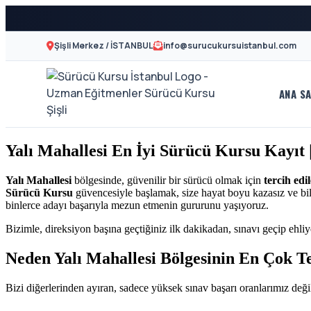
Şişli Merkez / İSTANBUL
info@surucukursuistanbul.com
ANA SA
A2
Sürücü
Motor
Kursu
Yalı Mahallesi En İyi Sürücü Kursu Kayıt
Ehliyeti
İstanbul
ve
Yalı Mahallesi
bölgesinde, güvenilir bir sürücü olmak için
tercih edi
Sürücü Kursu
güvencesiyle başlamak, size hayat boyu kazasız ve bili
Özel
-
binlerce adayı başarıyla mezun etmenin gururunu yaşıyoruz.
Direksiyon
Bizimle, direksiyon başına geçtiğiniz ilk dakikadan, sınavı geçip ehliy
Şişli
Dersi
Neden Yalı Mahallesi Bölgesinin En Çok T
En
Bizi diğerlerinden ayıran, sadece yüksek sınav başarı oranlarımız değil
İyi