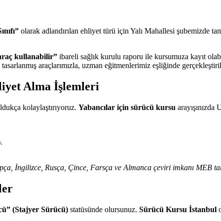
ınıfı”
olarak adlandırılan ehliyet türü için Yalı Mahallesi şubemizde t
 araç kullanabilir”
ibareli sağlık kurulu raporu ile kursumuza kayıt olabi
tasarlanmış araçlarımızla, uzman eğitmenlerimiz eşliğinde gerçekleştiril
liyet Alma İşlemleri
oldukça kolaylaştırıyoruz.
Yabancılar için sürücü kursu
arayışınızda U
.
rapça, İngilizce, Rusça, Çince, Farsça ve Almanca çeviri imkanı MEB ta
ler
cü” (Stajyer Sürücü)
statüsünde olursunuz.
Sürücü Kursu İstanbul
o