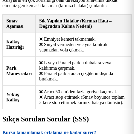
Adayların en çok zorlandığı olan direksiyon sınavında dikkat
etmeniz gereken asli kusurlar (kırmızı hatalar) şunlardır:
Sınav
Sık Yapılan Hatalar (Kırmızı Hata –
Aşaması
Doğrudan Kalma Nedeni)
❌ Emniyet kemeri takmamak.
Kalkış
❌ Sinyal vermeden ve ayna kontrolü
Hazırlığı
yapmadan yola çıkmak.
❌ L veya Paralel parkta dubalara veya
Park
kaldırıma çarpmak.
Manevraları
❌ Paralel parkta aracı çizgilerin dışında
bırakmak.
❌ Aracı 50 cm’den fazla geriye kaçırmak.
Yokuş
❌ Aracı stop ettirmek (Sınav boyunca toplam
Kalkış
2 kere stop ettirmek kırmızı hataya dönüşür).
Sıkça Sorulan Sorular (SSS)
Kursu tamamlamak ortalama ne kadar sürer?