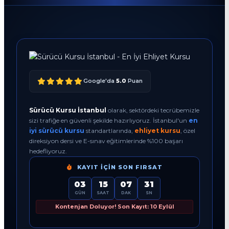
Google'da
5.0
Puan
Sürücü Kursu İstanbul
olarak, sektördeki tecrübemizle
sizi trafiğe en güvenli şekilde hazırlıyoruz. İstanbul'un
en
iyi sürücü kursu
standartlarında,
ehliyet kursu
, özel
direksiyon dersi ve E-sınav eğitimlerinde %100 başarı
hedefliyoruz.
KAYIT İÇIN SON FIRSAT
03
15
07
30
GÜN
SAAT
DAK
SN
Kontenjan Doluyor! Son Kayıt: 10 Eylül