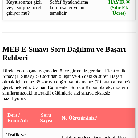
Kayıt sonrası gizli
Şeffaf fiyatlandırma
HAYIR ❌
veya sürpriz ücret
kurumsal güvenin
(Sıfır Ek
çıkıyor mu?
temelidir.
Ücret)
MEB E-Sınavı Soru Dağılımı ve Başarı
Rehberi
Direksiyon başına geçmeden önce girmeniz gereken Elektronik
Sınav (E-Sınav), 50 sorudan oluşur ve 45 dakika sürer. Başarılı
olmak için en az 35 soruyu doğru yanıtlamanız (70 puan almanız)
gerekmektedir. Uzman Eğitmenler Sürücü Kursu olarak, modern
sınıflarımızdaki interaktif eğitimlerle sizi sınava eksiksiz
hazırlıyoruz.
Ders /
Soru
Ne Öğrenirsiniz?
Konu Adı
Sayısı
Trafik ve
Trafik işaretleri, geçiş üstünlükleri,