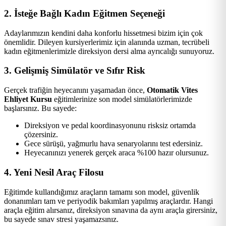
2. İsteğe Bağlı Kadın Eğitmen Seçeneği
Adaylarımızın kendini daha konforlu hissetmesi bizim için çok
önemlidir. Dileyen kursiyerlerimiz için alanında uzman, tecrübeli
kadın eğitmenlerimizle direksiyon dersi alma ayrıcalığı sunuyoruz.
3. Gelişmiş Simülatör ve Sıfır Risk
Gerçek trafiğin heyecanını yaşamadan önce,
Otomatik Vites
Ehliyet Kursu
eğitimlerinize son model simülatörlerimizde
başlarsınız. Bu sayede:
Direksiyon ve pedal koordinasyonunu risksiz ortamda
çözersiniz.
Gece sürüşü, yağmurlu hava senaryolarını test edersiniz.
Heyecanınızı yenerek gerçek araca %100 hazır olursunuz.
4. Yeni Nesil Araç Filosu
Eğitimde kullandığımız araçların tamamı son model, güvenlik
donanımları tam ve periyodik bakımları yapılmış araçlardır. Hangi
araçla eğitim alırsanız, direksiyon sınavına da aynı araçla girersiniz,
bu sayede sınav stresi yaşamazsınız.