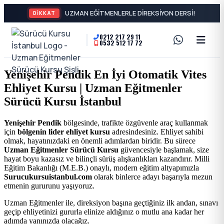
DİKKAT
0212 217 29 11
0532 512 17 72
A2
Sürücü
Motor
Kursu
Yenişehir Pendik En İyi Otomatik Vites
Ehliyeti
Ehliyet Kursu | Uzman Eğitmenler
İstanbul
ve
Sürücü Kursu İstanbul
Özel
-
Yenişehir Pendik
bölgesinde, trafikte özgüvenle araç kullanmak
için
bölgenin lider ehliyet kursu
adresindesiniz. Ehliyet sahibi
Direksiyon
Şişli
olmak, hayatınızdaki en önemli adımlardan biridir. Bu sürece
Uzman Eğitmenler Sürücü Kursu
güvencesiyle başlamak, size
Dersi
hayat boyu kazasız ve bilinçli sürüş alışkanlıkları kazandırır. Milli
En
Eğitim Bakanlığı (M.E.B.) onaylı, modern eğitim altyapımızla
Surucukursuistanbul.com
olarak binlerce adayı başarıyla mezun
etmenin gururunu yaşıyoruz.
İyi
Uzman Eğitmenler ile, direksiyon başına geçtiğiniz ilk andan, sınavı
geçip ehliyetinizi gururla elinize aldığınız o mutlu ana kadar her
Ehliyet
adımda yanınızda olacağız.