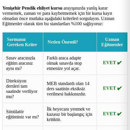
Yenişehir Pendik ehliyet kursu
arayışınızda yanlış karar
vermemek, zaman ve para kaybetmemek için bir kursa kayıt
olmadan önce mutlaka aşağıdaki kriterleri sorgulayın. Uzman
Eğitmenler olarak tüm bu standartları %100 sağlıyoruz:
Sormanız
Uzman
Neden Önemli?
Gereken Kriter
Eğitmenler
Sınav aracınızla
Farklı araca adapte
EVET ✔️
eğitim aracınız
olmak sınavda stop
aynı mı?
etmenize yol açar.
Direksiyon
MEB standardı olan 14
dersleri tam
EVET ✔️
ders saatinin eksiksiz
saatinde veriliyor
verilmesi hakkınızdır.
mu?
İlk heyecanı yenmek ve
Simülatör
EVET ✔️
kazasız bir başlangıç için
eğitiminiz var mı?
kritiktir.