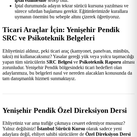
iptal edilmesine
sebep olur.
İptal durumunda adayın tekrar sürücü kursuna yazılması ve
sürece sıfırdan başlaması gerekir. Eğitimlerimizde kurallara
uymanın önemini bu sebeple altını çizerek öğretiyoruz.
Ticari Araçlar İçin: Yenişehir Pendik
SRC ve Psikoteknik Belgeleri
Ehliyetinizi aldınız, peki ticari araç (kamyonet, panelvan, minibüs,
taksi) mi kullanacaksınız? Yasalar gereği yük veya yolcu taşımacılığı
yapan tüm sürücülerin
SRC Belgesi
ve
Psikoteknik Raporu
alması
zorunludur. Yenişehir Pendik bölgesindeki ticari hedefleri olan
adaylarımıza, bu belgeleri nasıl ve nereden alacakları konusunda da
tam danışmanlık hizmeti sunmaktayız.
Yenişehir Pendik Özel Direksiyon Dersi
Ehliyetiniz var ama trafiğe çıkmaya cesaret edemiyor musunuz?
Yalnız değilsiniz!
İstanbul Sürücü Kursu
olarak sadece yeni
adaylara değil, ehliyet sahibi sürücülere de
Özel Direksiyon Dersi