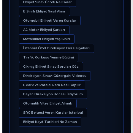
Ehliyet Sınav Ücreti Ne Kadar
B Sınıfı Ehliyet Nasıl Alınır
Otomobil Ehliyeti Veren Kurslar
A2 Motor Ehliyeti Şartları
Motosiklet Ehliyeti Yaş Sınırı
İstanbul Özel Direksiyon Dersi Fiyatları
Trafik Korkusu Yenme Eğitimi
Çıkmış Ehliyet Sınav Soruları Çöz
Direksiyon Sınavı Güzergahı Videosu
L Park ve Paralel Park Nasıl Yapılır
Bayan Direksiyon Hocası İstiyorum
Otomatik Vites Ehliyet Almak
SRC Belgesi Veren Kurslar İstanbul
Ehliyet Kayıt Tarihleri Ne Zaman