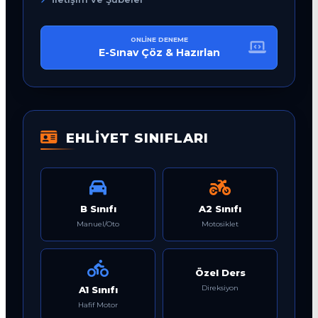
ONLINE DENEME
E-Sınav Çöz & Hazırlan
EHLİYET SINIFLARI
B Sınıfı
A2 Sınıfı
Manuel/Oto
Motosiklet
Özel Ders
Direksiyon
A1 Sınıfı
Hafif Motor