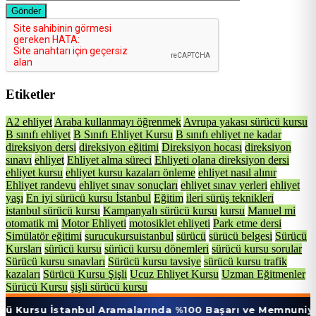
Gönder
Etiketler
A2 ehliyet
Araba kullanmayı öğrenmek
Avrupa yakası sürücü kursu
B sınıfı ehliyet
B Sınıfı Ehliyet Kursu
B sınıfı ehliyet ne kadar
direksiyon dersi
direksiyon eğitimi
Direksiyon hocası
direksiyon
sınavı
ehliyet
Ehliyet alma süreci
Ehliyeti olana direksiyon dersi
ehliyet kursu
ehliyet kursu kazaları önleme
ehliyet nasıl alınır
Ehliyet randevu
ehliyet sınav sonuçları
ehliyet sınav yerleri
ehliyet
yaşı
En iyi sürücü kursu İstanbul
Eğitim
ileri sürüş teknikleri
istanbul sürücü kursu
Kampanyalı sürücü kursu
kursu
Manuel mi
otomatik mi
Motor Ehliyeti
motosiklet ehliyeti
Park etme dersi
Simülatör eğitimi
surucukursuistanbul
sürücü
sürücü belgesi
Sürücü
Kursları
sürücü kursu
sürücü kursu dönemleri
sürücü kursu sorular
Sürücü kursu sınavları
Sürücü kursu tavsiye
sürücü kursu trafik
kazaları
Sürücü Kursu Şişli
Ucuz Ehliyet Kursu
Uzman Eğitmenler
Sürücü Kursu
şişli sürücü kursu
İstanbul Aramalarında %100 Başarı ve Memnuniyet Oranı