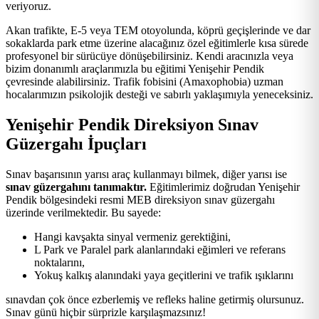
veriyoruz.
Akan trafikte, E-5 veya TEM otoyolunda, köprü geçişlerinde ve dar
sokaklarda park etme üzerine alacağınız özel eğitimlerle kısa sürede
profesyonel bir sürücüye dönüşebilirsiniz. Kendi aracınızla veya
bizim donanımlı araçlarımızla bu eğitimi Yenişehir Pendik
çevresinde alabilirsiniz. Trafik fobisini (Amaxophobia) uzman
hocalarımızın psikolojik desteği ve sabırlı yaklaşımıyla yeneceksiniz.
Yenişehir Pendik Direksiyon Sınav
Güzergahı İpuçları
Sınav başarısının yarısı araç kullanmayı bilmek, diğer yarısı ise
sınav güzergahını tanımaktır.
Eğitimlerimiz doğrudan Yenişehir
Pendik bölgesindeki resmi MEB direksiyon sınav güzergahı
üzerinde verilmektedir. Bu sayede:
Hangi kavşakta sinyal vermeniz gerektiğini,
L Park ve Paralel park alanlarındaki eğimleri ve referans
noktalarını,
Yokuş kalkış alanındaki yaya geçitlerini ve trafik ışıklarını
sınavdan çok önce ezberlemiş ve refleks haline getirmiş olursunuz.
Sınav günü hiçbir sürprizle karşılaşmazsınız!