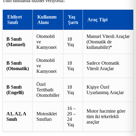
Tüm sınıflarda hizmet veriyoruz:
Ehliyet
Kullanım
Yaş
Araç Tipi
Sınıfı
Alanı
Şartı
Otomobil
Manuel Vitesli Araçlar
B Sınıfı
18
ve
(Otomatik de
(Manuel)
Yaş
Kamyonet
kullanabilir)*
Otomobil
B Sınıfı
18
Sadece Otomatik
ve
(Otomatik)
Yaş
Vitesli Araçlar
Kamyonet
Özel
B Sınıfı
18
Kişiye Özel
Tertibatlı
(Engelli)
Yaş
Uyarlanmış Araçlar
Otomobiller
16 –
Motor hacmine göre
A1, A2, A
Motosiklet
20 –
tüm iki tekerlekli
Sınıfı
Sınıfları
24
araçlar
Yaş