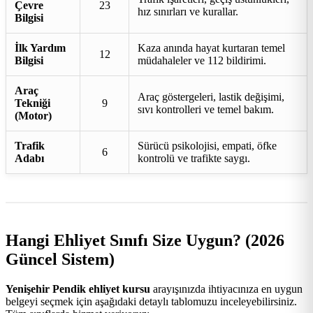
Çevre
23
hız sınırları ve kurallar.
Bilgisi
İlk Yardım
Kaza anında hayat kurtaran temel
12
Bilgisi
müdahaleler ve 112 bildirimi.
Araç
Araç göstergeleri, lastik değişimi,
Tekniği
9
sıvı kontrolleri ve temel bakım.
(Motor)
Trafik
Sürücü psikolojisi, empati, öfke
6
Adabı
kontrolü ve trafikte saygı.
Hangi Ehliyet Sınıfı Size Uygun? (2026
Güncel Sistem)
Yenişehir Pendik ehliyet kursu
arayışınızda ihtiyacınıza en uygun
belgeyi seçmek için aşağıdaki detaylı tablomuzu inceleyebilirsiniz.