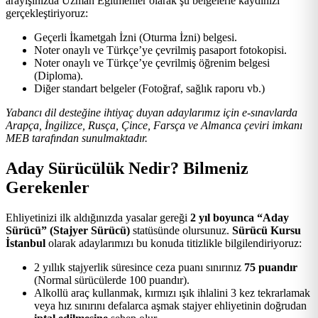
arayışınızda Uzman Eğitmenler olarak şu belgelerle kaydınızı
gerçekleştiriyoruz:
Geçerli İkametgah İzni (Oturma İzni) belgesi.
Noter onaylı ve Türkçe’ye çevrilmiş pasaport fotokopisi.
Noter onaylı ve Türkçe’ye çevrilmiş öğrenim belgesi
(Diploma).
Diğer standart belgeler (Fotoğraf, sağlık raporu vb.)
Yabancı dil desteğine ihtiyaç duyan adaylarımız için e-sınavlarda
Arapça, İngilizce, Rusça, Çince, Farsça ve Almanca çeviri imkanı
MEB tarafından sunulmaktadır.
Aday Sürücülük Nedir? Bilmeniz
Gerekenler
Ehliyetinizi ilk aldığınızda yasalar gereği
2 yıl boyunca “Aday
Sürücü” (Stajyer Sürücü)
statüsünde olursunuz.
Sürücü Kursu
İstanbul
olarak adaylarımızı bu konuda titizlikle bilgilendiriyoruz:
2 yıllık stajyerlik süresince ceza puanı sınırınız
75 puandır
(Normal sürücülerde 100 puandır).
Alkollü araç kullanmak, kırmızı ışık ihlalini 3 kez tekrarlamak
veya hız sınırını defalarca aşmak stajyer ehliyetinin doğrudan