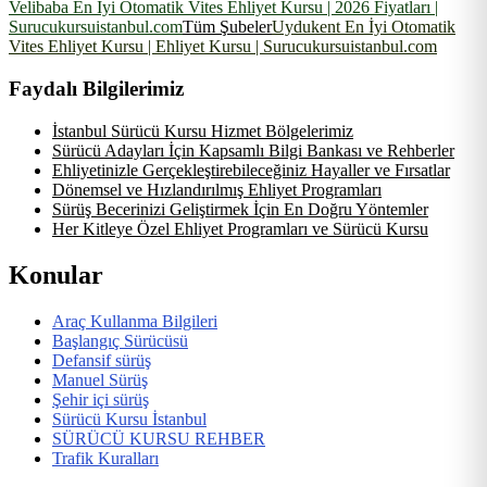
Velibaba En İyi Otomatik Vites Ehliyet Kursu | 2026 Fiyatları |
Surucukursuistanbul.com
Tüm Şubeler
Uydukent En İyi Otomatik
Vites Ehliyet Kursu | Ehliyet Kursu | Surucukursuistanbul.com
Faydalı Bilgilerimiz
İstanbul Sürücü Kursu Hizmet Bölgelerimiz
Sürücü Adayları İçin Kapsamlı Bilgi Bankası ve Rehberler
Ehliyetinizle Gerçekleştirebileceğiniz Hayaller ve Fırsatlar
Dönemsel ve Hızlandırılmış Ehliyet Programları
Sürüş Becerinizi Geliştirmek İçin En Doğru Yöntemler
Her Kitleye Özel Ehliyet Programları ve Sürücü Kursu
Konular
Araç Kullanma Bilgileri
Başlangıç Sürücüsü
Defansif sürüş
Manuel Sürüş
Şehir içi sürüş
Sürücü Kursu İstanbul
SÜRÜCÜ KURSU REHBER
Trafik Kuralları