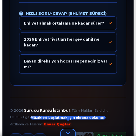
HIZLI SORU-CEVAP (EHLIYET SÜRECI)
Ehliyet almak ortalama ne kadar sürer?
2026 Ehliyet fiyatları her şey dahil ne
Eğitim Danışmanı
kadar?
En Hızlı Sürücü Kursu
Bayan direksiyon hocası seçeneğiniz var
Bugün 18:52
mı?
©
2026
Sürücü Kursu İstanbul
. Tüm Hakları Saklıdır.
Müzikleri başlatmak için ekrana dokunun
T.C. Milli Eğitim Bakanlığı Onaylı Resmi Eğitim Kurumudur.
Kodlama ve Tasarım:
Enver Çağlar