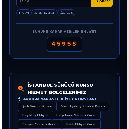
Gönder
Fiyat Al
Gerekli Evraklar
Özel Ders
BUGÜNE KADAR VERILEN EHLIYET
45958
İSTANBUL SÜRÜCÜ KURSU
HIZMET BÖLGELERIMIZ
AVRUPA YAKASI EHLIYET KURSLARI
Şişli Sürücü Kursu
Mecidiyeköy Sürücü Kursu
Beşiktaş Ehliyet
Kağıthane Sürücü Kursu
Sarıyer Sürücü Kursu
Fatih Ehliyet Kursu