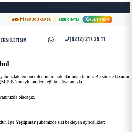
EN İYİ SÜRÜCÜ KURSU
MEB ONAYLI
4.9/5 PUAN
(0212) 217 29 11
DERSI
İLETIŞIM
bul
ayatınızdaki en önemli dönüm noktalarından biridir. Bu sürece
Uzman
ı (M.E.B.) onaylı, modern eğitim altyapımızla
 yanınızda olacağız.
ur. İşte
Yeşilpınar
şubemizde sizi bekleyen ayrıcalıklar: