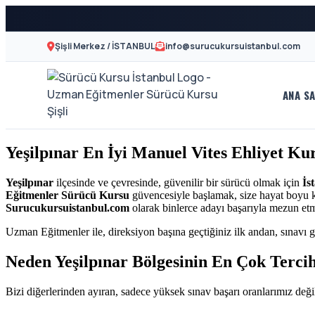
Şişli Merkez / İSTANBUL
info@surucukursuistanbul.com
ANA SA
A2
Sürücü
Motor
Kursu
Yeşilpınar En İyi Manuel Vites Ehliyet K
Ehliyeti
İstanbul
ve
Yeşilpınar
ilçesinde ve çevresinde, güvenilir bir sürücü olmak için
İs
Eğitmenler Sürücü Kursu
güvencesiyle başlamak, size hayat boyu kaz
Özel
-
Surucukursuistanbul.com
olarak binlerce adayı başarıyla mezun et
Direksiyon
Uzman Eğitmenler ile, direksiyon başına geçtiğiniz ilk andan, sınavı g
Şişli
Dersi
Neden Yeşilpınar Bölgesinin En Çok Terci
En
Bizi diğerlerinden ayıran, sadece yüksek sınav başarı oranlarımız değil
İyi