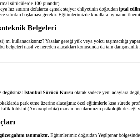
mal sürücülerde 100 puandır).
veya hız sınırını defalarca aşmak stajyer ehliyetinin doğrudan
iptal edil
e sıfırdan başlaması gerekir. Eğitimlerimizde kurallara uymanın önemin
koteknik Belgeleri
aksi) mi kullanacaksınız? Yasalar gereği yük veya yolcu taşımacılığı yap
a, bu belgeleri nasıl ve nereden alacakları konusunda da tam danışmanlık
 değilsiniz!
İstanbul Sürücü Kursu
olarak sadece yeni adaylara değil,
aklarda park etme üzerine alacağınız özel eğitimlerle kısa sürede prof
. Trafik fobisini (Amaxophobia) uzman hocalarımızın psikolojik desteği v
çları
güzergahını tanımaktır.
Eğitimlerimiz doğrudan Yeşilpınar bölgesinde