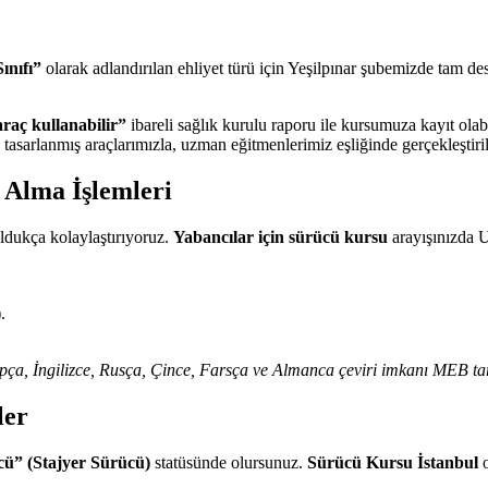
ınıfı”
olarak adlandırılan ehliyet türü için Yeşilpınar şubemizde tam d
 araç kullanabilir”
ibareli sağlık kurulu raporu ile kursumuza kayıt olabi
tasarlanmış araçlarımızla, uzman eğitmenlerimiz eşliğinde gerçekleştiril
t Alma İşlemleri
oldukça kolaylaştırıyoruz.
Yabancılar için sürücü kursu
arayışınızda U
.
rapça, İngilizce, Rusça, Çince, Farsça ve Almanca çeviri imkanı MEB ta
ler
cü” (Stajyer Sürücü)
statüsünde olursunuz.
Sürücü Kursu İstanbul
o