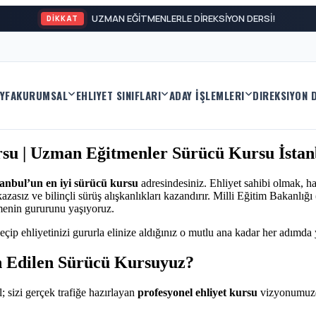
UZMAN EĞİTMENLERLE DİREKSİYON DERSİ!
DİKKAT
YFA
KURUMSAL
EHLIYET SINIFLARI
ADAY İŞLEMLERI
DIREKSIYON 
ursu | Uzman Eğitmenler Sürücü Kursu İstan
tanbul’un en iyi sürücü kursu
adresindesiniz. Ehliyet sahibi olmak, h
asız ve bilinçli sürüş alışkanlıkları kazandırır. Milli Eğitim Bakanlığ
menin gururunu yaşıyoruz.
eçip ehliyetinizi gururla elinize aldığınız o mutlu ana kadar her adımda
h Edilen Sürücü Kursuyuz?
; sizi gerçek trafiğe hazırlayan
profesyonel ehliyet kursu
vizyonumuzd