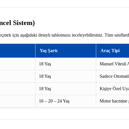
ncel Sistem)
eçmek için aşağıdaki detaylı tablomuzu inceleyebilirsiniz. Tüm sınıflar
Yaş Şartı
Araç Tipi
18 Yaş
Manuel Vitesli A
18 Yaş
Sadece Otomatik
18 Yaş
Kişiye Özel Uya
16 – 20 – 24 Yaş
Motor hacmine gö