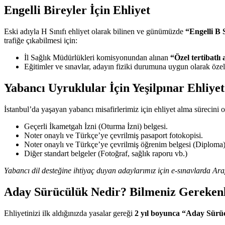
Engelli Bireyler İçin Ehliyet
Eski adıyla H Sınıfı ehliyet olarak bilinen ve günümüzde
“Engelli B S
trafiğe çıkabilmesi için:
İl Sağlık Müdürlükleri komisyonundan alınan
“Özel tertibatlı
Eğitimler ve sınavlar, adayın fiziki durumuna uygun olarak özel 
Yabancı Uyruklular İçin Yeşilpınar Ehliye
İstanbul’da yaşayan yabancı misafirlerimiz için ehliyet alma sürecini 
Geçerli İkametgah İzni (Oturma İzni) belgesi.
Noter onaylı ve Türkçe’ye çevrilmiş pasaport fotokopisi.
Noter onaylı ve Türkçe’ye çevrilmiş öğrenim belgesi (Diploma)
Diğer standart belgeler (Fotoğraf, sağlık raporu vb.)
Yabancı dil desteğine ihtiyaç duyan adaylarımız için e-sınavlarda A
Aday Sürücülük Nedir? Bilmeniz Gereken
Ehliyetinizi ilk aldığınızda yasalar gereği
2 yıl boyunca “Aday Sürü