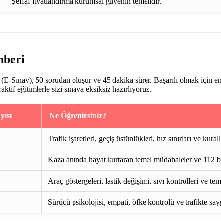
Şeffaf fiyatlandırma kurumsal güvenin temelidir.
hberi
E-Sınav), 50 sorudan oluşur ve 45 dakika sürer. Başarılı olmak için e
if eğitimlerle sizi sınava eksiksiz hazırlıyoruz.
yısı
Ne Öğrenirsiniz?
Trafik işaretleri, geçiş üstünlükleri, hız sınırları ve kurall
Kaza anında hayat kurtaran temel müdahaleler ve 112 bi
Araç göstergeleri, lastik değişimi, sıvı kontrolleri ve te
Sürücü psikolojisi, empati, öfke kontrolü ve trafikte say