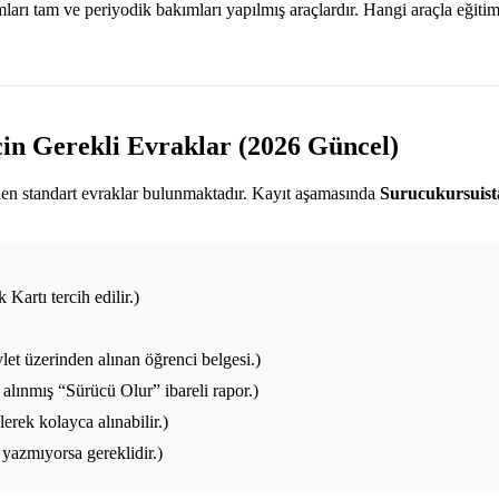
ı tam ve periyodik bakımları yapılmış araçlardır. Hangi araçla eğitim a
çin Gerekli Evraklar (2026 Güncel)
enen standart evraklar bulunmaktadır. Kayıt aşamasında
Surucukursuis
Kartı tercih edilir.)
et üzerinden alınan öğrenci belgesi.)
alınmış “Sürücü Olur” ibareli rapor.)
rek kolayca alınabilir.)
yazmıyorsa gereklidir.)