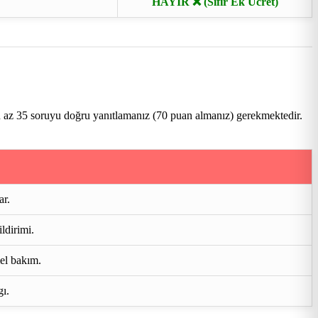
HAYIR ❌ (Sıfır Ek Ücret)
n az 35 soruyu doğru yanıtlamanız (70 puan almanız) gerekmektedir.
ar.
ldirimi.
mel bakım.
gı.