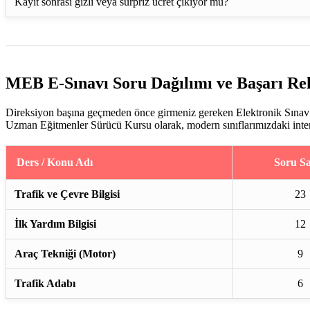
Kayıt sonrası gizli veya sürpriz ücret çıkıyor mu?
MEB E-Sınavı Soru Dağılımı ve Başarı Re
Direksiyon başına geçmeden önce girmeniz gereken Elektronik Sınav (
Uzman Eğitmenler Sürücü Kursu olarak, modern sınıflarımızdaki interakt
Ders / Konu Adı
Soru Sa
Trafik ve Çevre Bilgisi
23
İlk Yardım Bilgisi
12
Araç Tekniği (Motor)
9
Trafik Adabı
6