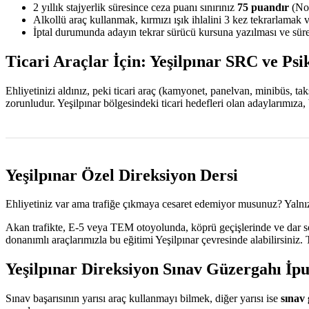
2 yıllık stajyerlik süresince ceza puanı sınırınız
75 puandır
(Nor
Alkollü araç kullanmak, kırmızı ışık ihlalini 3 kez tekrarlamak 
İptal durumunda adayın tekrar sürücü kursuna yazılması ve sürec
Ticari Araçlar İçin: Yeşilpınar SRC ve Psi
Ehliyetinizi aldınız, peki ticari araç (kamyonet, panelvan, minibüs, t
zorunludur. Yeşilpınar bölgesindeki ticari hedefleri olan adaylarımız
Yeşilpınar Özel Direksiyon Dersi
Ehliyetiniz var ama trafiğe çıkmaya cesaret edemiyor musunuz? Yalnız
Akan trafikte, E-5 veya TEM otoyolunda, köprü geçişlerinde ve dar sok
donanımlı araçlarımızla bu eğitimi Yeşilpınar çevresinde alabilirsiniz
Yeşilpınar Direksiyon Sınav Güzergahı İpu
Sınav başarısının yarısı araç kullanmayı bilmek, diğer yarısı ise
sınav 