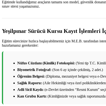
Eğitimde kullandığımız araçların tamamı son model, güvenlik donanımlar
sınav stresi yaşamazsınız.
Yeşilpınar Sürücü Kursu Kayıt İşlemleri İ
Eğitim sürecinize hızlıca başlayabilmemiz için M.E.B. tarafından ist
hazırlamanız gerekenler:
Nüfus Cüzdanı (Kimlik) Fotokopisi:
(Yeni tip T.C. Kimlik 
Biyometrik Fotoğraf:
(Son 6 ay içinde çekilmiş, 2 adet.)
Öğrenim Belgesi:
(Diploma, mezuniyet belgesi veya e-Devl
Sağlık Raporu:
(Aile Hekimliği veya özel polikliniklerden 
Adli Sicil Kaydı:
(e-Devlet üzerinden “Resmi Kurum” seçile
Kan Grubu Kartı:
(Kimliğinizde veya sağlık raporunuzda 