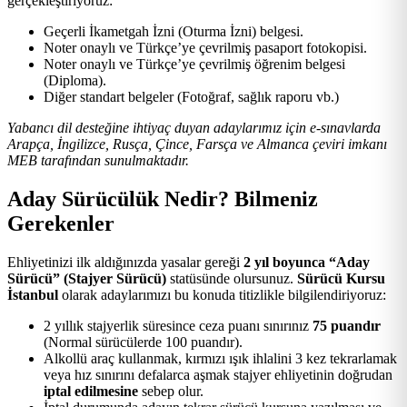
gerçekleştiriyoruz:
Geçerli İkametgah İzni (Oturma İzni) belgesi.
Noter onaylı ve Türkçe’ye çevrilmiş pasaport fotokopisi.
Noter onaylı ve Türkçe’ye çevrilmiş öğrenim belgesi
(Diploma).
Diğer standart belgeler (Fotoğraf, sağlık raporu vb.)
Yabancı dil desteğine ihtiyaç duyan adaylarımız için e-sınavlarda
Arapça, İngilizce, Rusça, Çince, Farsça ve Almanca çeviri imkanı
MEB tarafından sunulmaktadır.
Aday Sürücülük Nedir? Bilmeniz
Gerekenler
Ehliyetinizi ilk aldığınızda yasalar gereği
2 yıl boyunca “Aday
Sürücü” (Stajyer Sürücü)
statüsünde olursunuz.
Sürücü Kursu
İstanbul
olarak adaylarımızı bu konuda titizlikle bilgilendiriyoruz:
2 yıllık stajyerlik süresince ceza puanı sınırınız
75 puandır
(Normal sürücülerde 100 puandır).
Alkollü araç kullanmak, kırmızı ışık ihlalini 3 kez tekrarlamak
veya hız sınırını defalarca aşmak stajyer ehliyetinin doğrudan
iptal edilmesine
sebep olur.