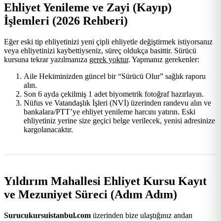
Ehliyet Yenileme ve Zayi (Kayıp)
İşlemleri (2026 Rehberi)
Eğer eski tip ehliyetinizi yeni çipli ehliyetle değiştirmek istiyorsanız
veya ehliyetinizi kaybettiyseniz, süreç oldukça basittir. Sürücü
kursuna tekrar yazılmanıza
gerek yoktur
. Yapmanız gerekenler:
Aile Hekiminizden güncel bir “Sürücü Olur” sağlık raporu
alın.
Son 6 ayda çekilmiş 1 adet biyometrik fotoğraf hazırlayın.
Nüfus ve Vatandaşlık İşleri (NVİ) üzerinden randevu alın ve
bankalara/PTT’ye ehliyet yenileme harcını yatırın. Eski
ehliyetiniz yerine size geçici belge verilecek, yenisi adresinize
kargolanacaktır.
Yıldırım Mahallesi Ehliyet Kursu Kayıt
ve Mezuniyet Süreci (Adım Adım)
Surucukursuistanbul.com
üzerinden bize ulaştığınız andan