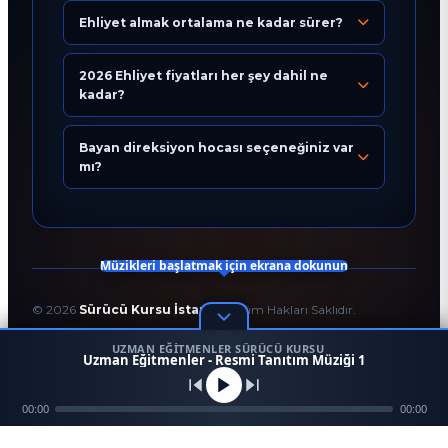
Ehliyet almak ortalama ne kadar sürer?
Eğitim Danışmanı
En Hızlı Sürücü Kursu
2026 Ehliyet fiyatları her şey dahil ne
kadar?
Bugün 14:19
Bayan direksiyon hocası seçeneğiniz var
mı?
Müzikleri başlatmak için ekrana dokunun
©
2026
Sürücü Kursu İstanbul
. Tüm Hakları Saklıdır.
T.C. Milli Eğitim Bakanlığı Onaylı Resmi Eğitim Kurumudur.
UZMAN EĞITMENLER SÜRÜCÜ KURSU
Kodlama ve Tasarım:
Enver Çağlar
1
Uzman Eğitmenler - Resmi Tanıtım Müziği 1
45958
256 BİT SSL
Mezun
00:00
Ara
Konum
00:00