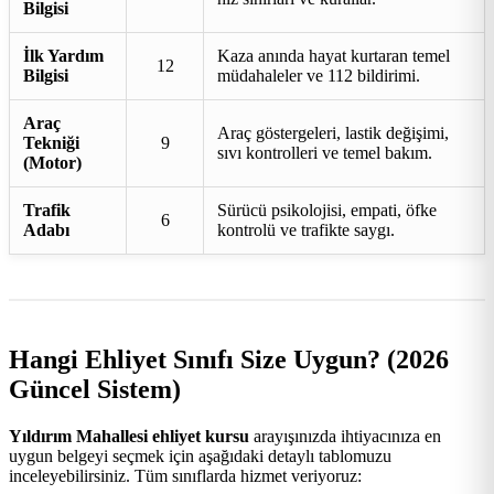
Bilgisi
İlk Yardım
Kaza anında hayat kurtaran temel
12
Bilgisi
müdahaleler ve 112 bildirimi.
Araç
Araç göstergeleri, lastik değişimi,
Tekniği
9
sıvı kontrolleri ve temel bakım.
(Motor)
Trafik
Sürücü psikolojisi, empati, öfke
6
Adabı
kontrolü ve trafikte saygı.
Hangi Ehliyet Sınıfı Size Uygun? (2026
Güncel Sistem)
Yıldırım Mahallesi ehliyet kursu
arayışınızda ihtiyacınıza en
uygun belgeyi seçmek için aşağıdaki detaylı tablomuzu
inceleyebilirsiniz. Tüm sınıflarda hizmet veriyoruz: