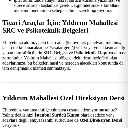
İptal durumunda adayın tekrar sürücü kursuna yazılması ve
sürece sıfırdan başlaması gerekir. Eğitimlerimizde kurallara
uymanın önemini bu sebeple altını çizerek öğretiyoruz.
Ticari Araçlar İçin: Yıldırım Mahallesi
SRC ve Psikoteknik Belgeleri
Ehliyetinizi aldınız, peki ticari araç (kamyonet, panelvan, minibüs,
taksi) mi kullanacaksınız? Yasalar gereği yük veya yolcu taşımacılığı
yapan tüm sürücülerin
SRC Belgesi
ve
Psikoteknik Raporu
alması
zorunludur. Yıldırım Mahallesi bölgesindeki ticari hedefleri olan
adaylarımıza, bu belgeleri nasıl ve nereden alacakları konusunda da
tam danışmanlık hizmeti sunmaktayız.
Yıldırım Mahallesi Özel Direksiyon Dersi
Ehliyetiniz var ama trafiğe çıkmaya cesaret edemiyor musunuz?
Yalnız değilsiniz!
İstanbul Sürücü Kursu
olarak sadece yeni
adaylara değil, ehliyet sahibi sürücülere de
Özel Direksiyon Dersi
veriyoruz.