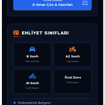
ONLINE DENEME
E-Sınav Çöz & Hazırlan
EHLİYET SINIFLARI
B Sınıfı
A2 Sınıfı
Manuel/Oto
Motosiklet
Özel Ders
Direksiyon
A1 Sınıfı
Hafif Motor
Psikoteknik Belgesi