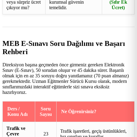
veya sürpriz ücret
kurumsal güvenin
(Sıfır Ek
çıkıyor mu?
temelidir.
Ücret)
MEB E-Sınavı Soru Dağılımı ve Başarı
Rehberi
Direksiyon başına geçmeden önce girmeniz gereken Elektronik
Sınav (E-Sınav), 50 sorudan oluşur ve 45 dakika sürer. Başarılı
olmak için en az 35 soruyu doğru yanıtlamanız (70 puan almanız)
gerekmektedir. Uzman Eğitmenler Sürücü Kursu olarak, modern
sınıflarımızdaki interaktif eğitimlerle sizi sınava eksiksiz
hazırlıyoruz.
Ders /
Soru
Ne Öğrenirsiniz?
Konu Adı
Sayısı
Trafik ve
Trafik işaretleri, geçiş üstünlükleri,
Çevre
23
hız sınırları ve kurallar.