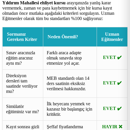
Yıldırım Mahallesi ehliyet kursu
arayışınızda yanlış karar
vermemek, zaman ve para kaybetmemek için bir kursa kayıt
olmadan önce mutlaka aşağıdaki kriterleri sorgulayın. Uzman
Eğitmenler olarak tüm bu standartları %100 sağlıyoruz:
Sormanız
Uzman
Neden Önemli?
Gereken Kriter
Eğitmenler
Sınav aracınızla
Farklı araca adapte
EVET ✔️
eğitim aracınız
olmak sınavda stop
aynı mı?
etmenize yol açar.
Direksiyon
MEB standardı olan 14
dersleri tam
EVET ✔️
ders saatinin eksiksiz
saatinde veriliyor
verilmesi hakkınızdır.
mu?
İlk heyecanı yenmek ve
Simülatör
EVET ✔️
kazasız bir başlangıç için
eğitiminiz var mı?
kritiktir.
Kayıt sonrası gizli
Şeffaf fiyatlandırma
HAYIR ❌