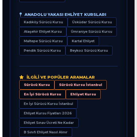
ANADOLU YAKASI EHLIYET KURSLARI
Kadıköy Sürücü Kursu
Üsküdar Sürücü Kursu
Ataşehir Ehliyet Kursu
Ümraniye Sürücü Kursu
Maltepe Sürücü Kursu
Kartal Ehliyet
Pendik Sürücü Kursu
Beykoz Sürücü Kursu
İLGILI VE POPÜLER ARAMALAR
Sürücü Kursu
Sürücü Kursu İstanbul
En İyi Sürücü Kursu
Ehliyet Kursu
En İyi Sürücü Kursu İstanbul
Ehliyet Kursu Fiyatları 2026
Ehliyet Sınav Ücreti Ne Kadar
B Sınıfı Ehliyet Nasıl Alınır