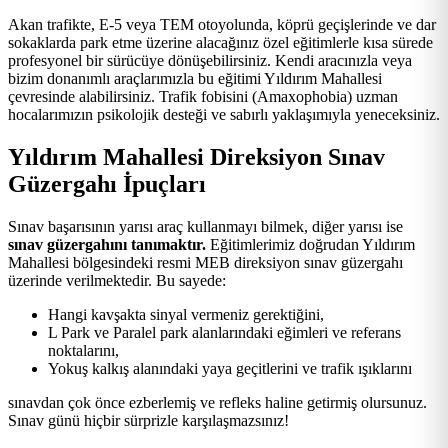
Akan trafikte, E-5 veya TEM otoyolunda, köprü geçişlerinde ve dar
sokaklarda park etme üzerine alacağınız özel eğitimlerle kısa sürede
profesyonel bir sürücüye dönüşebilirsiniz. Kendi aracınızla veya
bizim donanımlı araçlarımızla bu eğitimi Yıldırım Mahallesi
çevresinde alabilirsiniz. Trafik fobisini (Amaxophobia) uzman
hocalarımızın psikolojik desteği ve sabırlı yaklaşımıyla yeneceksiniz.
Yıldırım Mahallesi Direksiyon Sınav
Güzergahı İpuçları
Sınav başarısının yarısı araç kullanmayı bilmek, diğer yarısı ise
sınav güzergahını tanımaktır.
Eğitimlerimiz doğrudan Yıldırım
Mahallesi bölgesindeki resmi MEB direksiyon sınav güzergahı
üzerinde verilmektedir. Bu sayede:
Hangi kavşakta sinyal vermeniz gerektiğini,
L Park ve Paralel park alanlarındaki eğimleri ve referans
noktalarını,
Yokuş kalkış alanındaki yaya geçitlerini ve trafik ışıklarını
sınavdan çok önce ezberlemiş ve refleks haline getirmiş olursunuz.
Sınav günü hiçbir sürprizle karşılaşmazsınız!