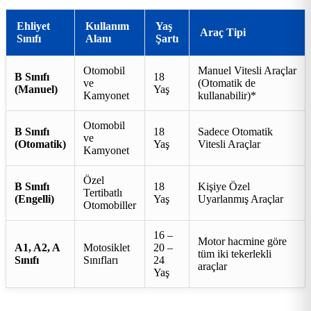
Ehliyet
Kullanım
Yaş
Araç Tipi
Sınıfı
Alanı
Şartı
Otomobil
Manuel Vitesli Araçlar
B Sınıfı
18
ve
(Otomatik de
(Manuel)
Yaş
Kamyonet
kullanabilir)*
Otomobil
B Sınıfı
18
Sadece Otomatik
ve
(Otomatik)
Yaş
Vitesli Araçlar
Kamyonet
Özel
B Sınıfı
18
Kişiye Özel
Tertibatlı
(Engelli)
Yaş
Uyarlanmış Araçlar
Otomobiller
16 –
Motor hacmine göre
A1, A2, A
Motosiklet
20 –
tüm iki tekerlekli
Sınıfı
Sınıfları
24
araçlar
Yaş