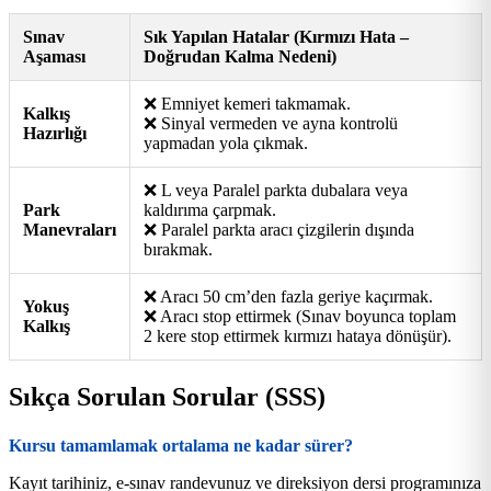
Sınav
Sık Yapılan Hatalar (Kırmızı Hata –
Aşaması
Doğrudan Kalma Nedeni)
❌ Emniyet kemeri takmamak.
Kalkış
❌ Sinyal vermeden ve ayna kontrolü
Hazırlığı
yapmadan yola çıkmak.
❌ L veya Paralel parkta dubalara veya
Park
kaldırıma çarpmak.
Manevraları
❌ Paralel parkta aracı çizgilerin dışında
bırakmak.
❌ Aracı 50 cm’den fazla geriye kaçırmak.
Yokuş
❌ Aracı stop ettirmek (Sınav boyunca toplam
Kalkış
2 kere stop ettirmek kırmızı hataya dönüşür).
Sıkça Sorulan Sorular (SSS)
Kursu tamamlamak ortalama ne kadar sürer?
Kayıt tarihiniz, e-sınav randevunuz ve direksiyon dersi programınıza