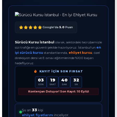
Google'da
5.0
Puan
Sürücü Kursu İstanbul
olarak, sektördeki tecrübemizle
sizi trafiğe en güvenli şekilde hazırlıyoruz. İstanbul'un
en
iyi sürücü kursu
standartlarında,
ehliyet kursu
, özel
direksiyon dersi ve E-sınav eğitimlerinde %100 başarı
hedefliyoruz.
KAYIT İÇIN SON FIRSAT
03
19
40
31
GÜN
SAAT
DAK
SN
Kontenjan Doluyor! Son Kayıt: 10 Eylül
33
Şu an
kişi
ehliyet fiyatlarını
inceliyor.