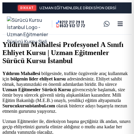
DİKKAT
0212 217 29 11
0532 512 17 72
A2
Sürücü
Motor
Kursu
Yıldırım Mahallesi Profesyonel A Sınıfı
Ehliyeti
Ehliyet Kursu | Uzman Eğitmenler
İstanbul
ve
Sürücü Kursu İstanbul
Özel
-
Yıldırım Mahallesi
bölgesinde, trafikte özgüvenle araç kullanmak
için
bölgenin lider ehliyet kursu
adresindesiniz. Ehliyet sahibi
Direksiyon
Şişli
olmak, hayatınızdaki en önemli adımlardan biridir. Bu sürece
Uzman Eğitmenler Sürücü Kursu
güvencesiyle başlamak, size
Dersi
ömür boyu sürecek güvenli sürüş alışkanlıkları kazandırır. Milli
En
Eğitim Bakanlığı (M.E.B.) onaylı, yenilikçi eğitim altyapımızla
Surucukursuistanbul.com
olarak binlerce adayı başarıyla mezun
etmenin gururunu yaşıyoruz.
İyi
Uzman Eğitmenler ile, direksiyon başına geçtiğiniz ilk andan, sınavı
geçip ehliyetinizi gururla elinize aldığınız o mutlu ana kadar her
Ehliyet
adımda yanınızda olacağız.