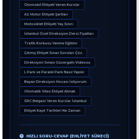
Otomobil Ehliyeti Veren Kurslar
A2 Motor Ehliyeti Şartları
Motosiklet Ehliyeti Yaş Sınırı
İstanbul Özel Direksiyon Dersi Fiyatları
Trafik Korkusu Yenme Eğitimi
Çıkmış Ehliyet Sınav Soruları Çöz
Direksiyon Sınavı Güzergahı Videosu
L Park ve Paralel Park Nasıl Yapılır
Bayan Direksiyon Hocası İstiyorum
Otomatik Vites Ehliyet Almak
SRC Belgesi Veren Kurslar İstanbul
Ehliyet Kayıt Tarihleri Ne Zaman
HIZLI SORU-CEVAP (EHLIYET SÜRECI)