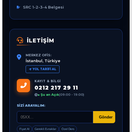
SRC 1-2-3-4 Belgesi
İLETİŞİM
MERKEZ OFIS:
İstanbul, Türkiye
YOL TARIFI AL
KAYIT & BILGI
0212 217 29 11
● Şu an Açık
(09:00 - 19:00)
SIZI ARAYALIM:
Gönder
Fiyat Al
Gerekli Evraklar
Özel Ders