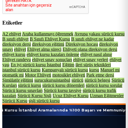
Etiketler
A2 ehliyet
Araba kullanmayı öğrenmek
Avrupa yakası sürücü kursu
B sınıfı ehliyet
B Sınıfı Ehliyet Kursu
B sınıfı ehliyet ne kadar
direksiyon dersi
direksiyon eğitimi
Direksiyon hocası
direksiyon
sınavı
ehliyet
Ehliyet alma süreci
Ehliyeti olana direksiyon dersi
ehliyet kursu
ehliyet kursu kazaları önleme
ehliyet nasıl alınır
Ehliyet randevu
ehliyet sınav sonuçları
ehliyet sınav yerleri
ehliyet
yaşı
En iyi sürücü kursu İstanbul
Eğitim
ileri sürüş teknikleri
istanbul sürücü kursu
Kampanyalı sürücü kursu
kursu
Manuel mi
otomatik mi
Motor Ehliyeti
motosiklet ehliyeti
Park etme dersi
Simülatör eğitimi
surucukursuistanbul
sürücü
sürücü belgesi
Sürücü
Kursları
sürücü kursu
sürücü kursu dönemleri
sürücü kursu sorular
Sürücü kursu sınavları
Sürücü kursu tavsiye
sürücü kursu trafik
kazaları
Sürücü Kursu Şişli
Ucuz Ehliyet Kursu
Uzman Eğitmenler
Sürücü Kursu
şişli sürücü kursu
stanbul Aramalarında %100 Başarı ve Memnuniyet Oranı