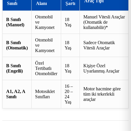
Araç Tipi
Sınıfı
Alanı
Şartı
Otomobil
Manuel Vitesli Araçlar
B Sınıfı
18
ve
(Otomatik de
(Manuel)
Yaş
Kamyonet
kullanabilir)*
Otomobil
B Sınıfı
18
Sadece Otomatik
ve
(Otomatik)
Yaş
Vitesli Araçlar
Kamyonet
Özel
B Sınıfı
18
Kişiye Özel
Tertibatlı
(Engelli)
Yaş
Uyarlanmış Araçlar
Otomobiller
16 –
Motor hacmine göre
A1, A2, A
Motosiklet
20 –
tüm iki tekerlekli
Sınıfı
Sınıfları
24
araçlar
Yaş