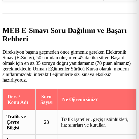
MEB E-Sınavı Soru Dağılımı ve Başarı
Rehberi
Direksiyon başına geçmeden önce girmeniz gereken Elektronik
Sınav (E-Sınav), 50 sorudan oluşur ve 45 dakika sürer. Başarılı
olmak için en az 35 soruyu doğru yanıtlamanız (70 puan almanız)
gerekmektedir. Uzman Eğitmenler Sürücü Kursu olarak, modern
sınıflarımızdaki interaktif eğitimlerle sizi sınava eksiksiz
hazırlıyoruz.
Ders /
Soru
Ne Öğrenirsiniz?
Konu Adı
Sayısı
Trafik ve
Trafik işaretleri, geçiş üstünlükleri,
Çevre
23
hız sınırları ve kurallar.
Bilgisi