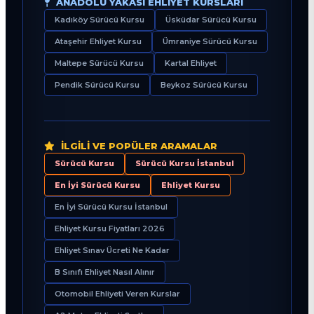
ANADOLU YAKASI EHLIYET KURSLARI
Kadıköy Sürücü Kursu
Üsküdar Sürücü Kursu
Ataşehir Ehliyet Kursu
Ümraniye Sürücü Kursu
Maltepe Sürücü Kursu
Kartal Ehliyet
Pendik Sürücü Kursu
Beykoz Sürücü Kursu
İLGILI VE POPÜLER ARAMALAR
Sürücü Kursu
Sürücü Kursu İstanbul
En İyi Sürücü Kursu
Ehliyet Kursu
En İyi Sürücü Kursu İstanbul
Ehliyet Kursu Fiyatları 2026
Ehliyet Sınav Ücreti Ne Kadar
B Sınıfı Ehliyet Nasıl Alınır
Otomobil Ehliyeti Veren Kurslar