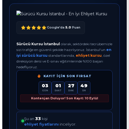
Google'da
5.0
Puan
Sürücü Kursu İstanbul
olarak, sektördeki tecrübemizle
sizi trafiğe en güvenli şekilde hazırlıyoruz. İstanbul'un
en
iyi sürücü kursu
standartlarında,
ehliyet kursu
, özel
direksiyon dersi ve E-sınav eğitimlerinde %100 başarı
hedefliyoruz.
KAYIT İÇIN SON FIRSAT
03
01
27
48
GÜN
SAAT
DAK
SN
Kontenjan Doluyor! Son Kayıt: 10 Eylül
33
Şu an
kişi
ehliyet fiyatlarını
inceliyor.