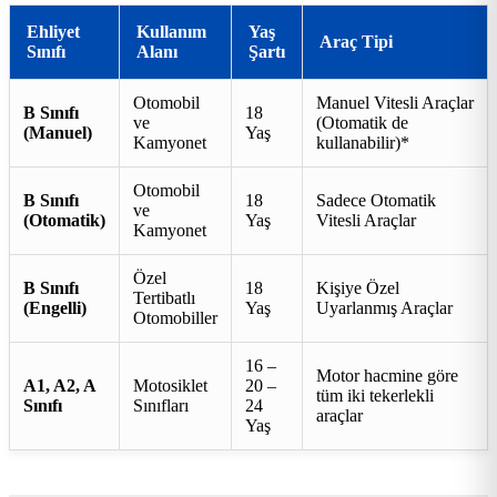
Ehliyet
Kullanım
Yaş
Araç Tipi
Sınıfı
Alanı
Şartı
Otomobil
Manuel Vitesli Araçlar
B Sınıfı
18
ve
(Otomatik de
(Manuel)
Yaş
Kamyonet
kullanabilir)*
Otomobil
B Sınıfı
18
Sadece Otomatik
ve
(Otomatik)
Yaş
Vitesli Araçlar
Kamyonet
Özel
B Sınıfı
18
Kişiye Özel
Tertibatlı
(Engelli)
Yaş
Uyarlanmış Araçlar
Otomobiller
16 –
Motor hacmine göre
A1, A2, A
Motosiklet
20 –
tüm iki tekerlekli
Sınıfı
Sınıfları
24
araçlar
Yaş