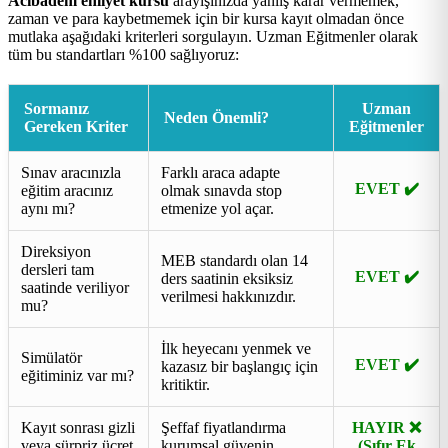
Acıbadem ehliyet kursu
arayışınızda yanlış karar vermemek,
zaman ve para kaybetmemek için bir kursa kayıt olmadan önce
mutlaka aşağıdaki kriterleri sorgulayın. Uzman Eğitmenler olarak
tüm bu standartları %100 sağlıyoruz:
Sormanız
Uzman
Neden Önemli?
Gereken Kriter
Eğitmenler
Sınav aracınızla
Farklı araca adapte
EVET ✔️
eğitim aracınız
olmak sınavda stop
aynı mı?
etmenize yol açar.
Direksiyon
MEB standardı olan 14
dersleri tam
EVET ✔️
ders saatinin eksiksiz
saatinde veriliyor
verilmesi hakkınızdır.
mu?
İlk heyecanı yenmek ve
Simülatör
EVET ✔️
kazasız bir başlangıç için
eğitiminiz var mı?
kritiktir.
Kayıt sonrası gizli
Şeffaf fiyatlandırma
HAYIR ❌
veya sürpriz ücret
kurumsal güvenin
(Sıfır Ek