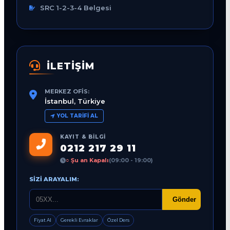
SRC 1-2-3-4 Belgesi
İLETİŞİM
MERKEZ OFIS:
İstanbul, Türkiye
YOL TARIFI AL
KAYIT & BILGI
0212 217 29 11
○ Şu an Kapalı
(09:00 - 19:00)
SIZI ARAYALIM:
Gönder
Fiyat Al
Gerekli Evraklar
Özel Ders