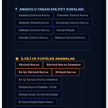
ANADOLU YAKASI EHLIYET KURSLARI
Kadıköy Sürücü Kursu
Üsküdar Sürücü Kursu
Ataşehir Ehliyet Kursu
Ümraniye Sürücü Kursu
Maltepe Sürücü Kursu
Kartal Ehliyet
Pendik Sürücü Kursu
Beykoz Sürücü Kursu
İLGILI VE POPÜLER ARAMALAR
Sürücü Kursu
Sürücü Kursu İstanbul
En İyi Sürücü Kursu
Ehliyet Kursu
En İyi Sürücü Kursu İstanbul
Ehliyet Kursu Fiyatları 2026
Ehliyet Sınav Ücreti Ne Kadar
B Sınıfı Ehliyet Nasıl Alınır