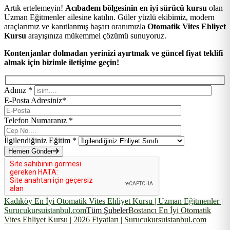
Artık ertelemeyin!
Acıbadem bölgesinin en iyi sürücü kursu
olan
Uzman Eğitmenler ailesine katılın. Güler yüzlü ekibimiz, modern
araçlarımız ve kanıtlanmış başarı oranımızla
Otomatik Vites Ehliyet
Kursu
arayışınıza mükemmel çözümü sunuyoruz.
Kontenjanlar dolmadan yerinizi ayırtmak ve güncel fiyat teklifi
almak için bizimle iletişime geçin!
Adınız *
E-Posta Adresiniz*
Telefon Numaranız *
İlgilendiğiniz Eğitim *
Hemen Gönder
Kadıköy En İyi Otomatik Vites Ehliyet Kursu | Uzman Eğitmenler |
Surucukursuistanbul.com
Tüm Şubeler
Bostancı En İyi Otomatik
Vites Ehliyet Kursu | 2026 Fiyatları | Surucukursuistanbul.com