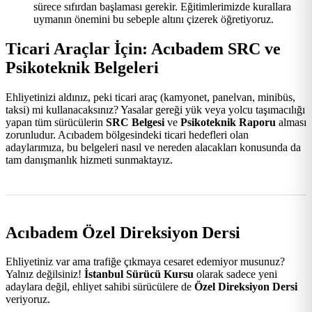
sürece sıfırdan başlaması gerekir. Eğitimlerimizde kurallara
uymanın önemini bu sebeple altını çizerek öğretiyoruz.
Ticari Araçlar İçin: Acıbadem SRC ve
Psikoteknik Belgeleri
Ehliyetinizi aldınız, peki ticari araç (kamyonet, panelvan, minibüs,
taksi) mi kullanacaksınız? Yasalar gereği yük veya yolcu taşımacılığı
yapan tüm sürücülerin
SRC Belgesi
ve
Psikoteknik Raporu
alması
zorunludur. Acıbadem bölgesindeki ticari hedefleri olan
adaylarımıza, bu belgeleri nasıl ve nereden alacakları konusunda da
tam danışmanlık hizmeti sunmaktayız.
Acıbadem Özel Direksiyon Dersi
Ehliyetiniz var ama trafiğe çıkmaya cesaret edemiyor musunuz?
Yalnız değilsiniz!
İstanbul Sürücü Kursu
olarak sadece yeni
adaylara değil, ehliyet sahibi sürücülere de
Özel Direksiyon Dersi
veriyoruz.