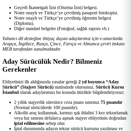
Geçerli İkametgah İzni (Oturma İzni) belgesi.
Noter onaylı ve Türkçe’ye çevrilmiş pasaport fotokopisi.
Noter onaylı ve Türkçe’ye çevrilmiş öğrenim belgesi
(Diploma).
Diğer standart belgeler (Fotoğraf, sağlık raporu vb.)
Yabancı dil desteğine ihtiyaç duyan adaylarımız için e-sınavlarda
Arapça, İngilizce, Rusça, Çince, Farsça ve Almanca çeviri imkanı
MEB tarafından sunulmaktadır.
Aday Sürücülük Nedir? Bilmeniz
Gerekenler
Ehliyetinizi ilk aldığınızda yasalar gereği
2 yıl boyunca “Aday
Sürücü” (Stajyer Sürücü)
statüsünde olursunuz.
Sürücü Kursu
İstanbul
olarak adaylarımızı bu konuda titizlikle bilgilendiriyoruz:
2 yıllık stajyerlik süresince ceza puanı sınırınız
75 puandır
(Normal sürücülerde 100 puandır).
Alkollü araç kullanmak, kırmızı ışık ihlalini 3 kez tekrarlamak
veya hız sınırını defalarca aşmak stajyer ehliyetinin doğrudan
iptal edilmesine
sebep olur.
İptal durumunda adayın tekrar sürücü kursuna yazılması ve