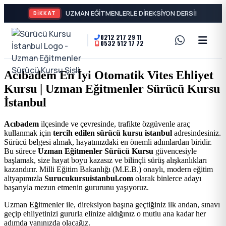
DİKKAT
0212 217 29 11
0532 512 17 72
A2
Sürücü
Motor
Kursu
Acıbadem En İyi Otomatik Vites Ehliyet
Ehliyeti
Kursu | Uzman Eğitmenler Sürücü Kursu
İstanbul
ve
İstanbul
Özel
-
Acıbadem
ilçesinde ve çevresinde, trafikte özgüvenle araç
kullanmak için
tercih edilen sürücü kursu istanbul
adresindesiniz.
Direksiyon
Şişli
Sürücü belgesi almak, hayatınızdaki en önemli adımlardan biridir.
Bu sürece
Uzman Eğitmenler Sürücü Kursu
güvencesiyle
Dersi
başlamak, size hayat boyu kazasız ve bilinçli sürüş alışkanlıkları
En
kazandırır. Milli Eğitim Bakanlığı (M.E.B.) onaylı, modern eğitim
altyapımızla
Surucukursuistanbul.com
olarak binlerce adayı
başarıyla mezun etmenin gururunu yaşıyoruz.
İyi
Uzman Eğitmenler ile, direksiyon başına geçtiğiniz ilk andan, sınavı
geçip ehliyetinizi gururla elinize aldığınız o mutlu ana kadar her
Ehliyet
adımda yanınızda olacağız.