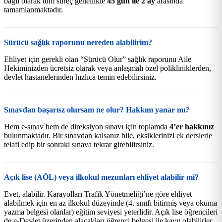
bağlı olarak tüm süreç genellikle
45 gün ile 2 ay
arasında
tamamlanmaktadır.
Sürücü sağlık raporunu nereden alabilirim?
Ehliyet için gerekli olan “Sürücü Olur” sağlık raporunu Aile
Hekiminizden ücretsiz olarak veya anlaşmalı özel polikliniklerden,
devlet hastanelerinden hızlıca temin edebilirsiniz.
Sınavdan başarısz olursam ne olur? Hakkım yanar mı?
Hem e-sınav hem de direksiyon sınavı için toplamda
4’er hakkınız
bulunmaktadır. Bir sınavdan kalsanız bile, eksiklerinizi ek derslerle
telafi edip bir sonraki sınava tekrar girebilirsiniz.
Açık lise (AÖL) veya ilkokul mezunları ehliyet alabilir mi?
Evet, alabilir. Karayolları Trafik Yönetmeliği’ne göre ehliyet
alabilmek için en az ilkokul düzeyinde (4. sınıfı bitirmiş veya okuma
yazma belgesi olanlar) eğitim seviyesi yeterlidir. Açık lise öğrencileri
de e-Devlet üzerinden alacakları öğrenci belgesi ile kayıt olabilirler.