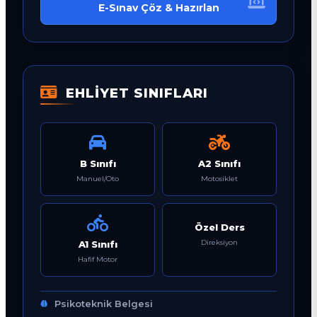
E-Sınav Çöz & Hazırlan
EHLİYET SINIFLARI
B Sınıfı
A2 Sınıfı
Manuel/Oto
Motosiklet
Özel Ders
Direksiyon
A1 Sınıfı
Hafif Motor
Psikoteknik Belgesi