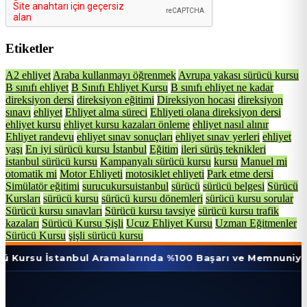
Etiketler
A2 ehliyet
Araba kullanmayı öğrenmek
Avrupa yakası sürücü kursu
B sınıfı ehliyet
B Sınıfı Ehliyet Kursu
B sınıfı ehliyet ne kadar
direksiyon dersi
direksiyon eğitimi
Direksiyon hocası
direksiyon
sınavı
ehliyet
Ehliyet alma süreci
Ehliyeti olana direksiyon dersi
ehliyet kursu
ehliyet kursu kazaları önleme
ehliyet nasıl alınır
Ehliyet randevu
ehliyet sınav sonuçları
ehliyet sınav yerleri
ehliyet
yaşı
En iyi sürücü kursu İstanbul
Eğitim
ileri sürüş teknikleri
istanbul sürücü kursu
Kampanyalı sürücü kursu
kursu
Manuel mi
otomatik mi
Motor Ehliyeti
motosiklet ehliyeti
Park etme dersi
Simülatör eğitimi
surucukursuistanbul
sürücü
sürücü belgesi
Sürücü
Kursları
sürücü kursu
sürücü kursu dönemleri
sürücü kursu sorular
Sürücü kursu sınavları
Sürücü kursu tavsiye
sürücü kursu trafik
kazaları
Sürücü Kursu Şişli
Ucuz Ehliyet Kursu
Uzman Eğitmenler
Sürücü Kursu
şişli sürücü kursu
stanbul Aramalarında %100 Başarı ve Memnuniyet Oranı