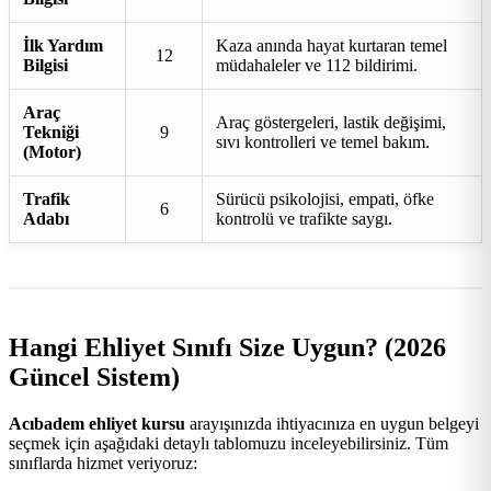
İlk Yardım
Kaza anında hayat kurtaran temel
12
Bilgisi
müdahaleler ve 112 bildirimi.
Araç
Araç göstergeleri, lastik değişimi,
Tekniği
9
sıvı kontrolleri ve temel bakım.
(Motor)
Trafik
Sürücü psikolojisi, empati, öfke
6
Adabı
kontrolü ve trafikte saygı.
Hangi Ehliyet Sınıfı Size Uygun? (2026
Güncel Sistem)
Acıbadem ehliyet kursu
arayışınızda ihtiyacınıza en uygun belgeyi
seçmek için aşağıdaki detaylı tablomuzu inceleyebilirsiniz. Tüm
sınıflarda hizmet veriyoruz: