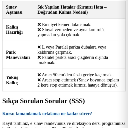
Sınav
Sık Yapılan Hatalar (Kırmızı Hata –
Aşaması
Doğrudan Kalma Nedeni)
❌ Emniyet kemeri takmamak.
Kalkış
❌ Sinyal vermeden ve ayna kontrolü
Hazırlığı
yapmadan yola çıkmak.
❌ L veya Paralel parkta dubalara veya
Park
kaldırıma çarpmak.
Manevraları
❌ Paralel parkta aracı çizgilerin dışında
bırakmak.
❌ Aracı 50 cm’den fazla geriye kaçırmak.
Yokuş
❌ Aracı stop ettirmek (Sınav boyunca toplam
Kalkış
2 kere stop ettirmek kırmızı hataya dönüşür).
Sıkça Sorulan Sorular (SSS)
Kursu tamamlamak ortalama ne kadar sürer?
Kayıt tarihiniz, e-sınav randevunuz ve direksiyon dersi programınıza