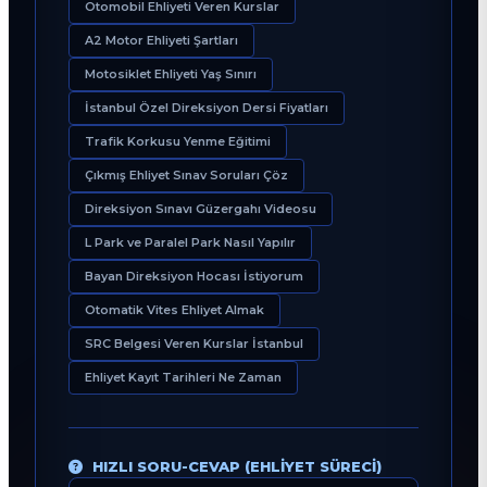
Otomobil Ehliyeti Veren Kurslar
A2 Motor Ehliyeti Şartları
Motosiklet Ehliyeti Yaş Sınırı
İstanbul Özel Direksiyon Dersi Fiyatları
Trafik Korkusu Yenme Eğitimi
Çıkmış Ehliyet Sınav Soruları Çöz
Direksiyon Sınavı Güzergahı Videosu
L Park ve Paralel Park Nasıl Yapılır
Bayan Direksiyon Hocası İstiyorum
Otomatik Vites Ehliyet Almak
SRC Belgesi Veren Kurslar İstanbul
Ehliyet Kayıt Tarihleri Ne Zaman
HIZLI SORU-CEVAP (EHLIYET SÜRECI)