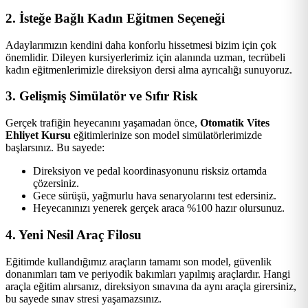
2. İsteğe Bağlı Kadın Eğitmen Seçeneği
Adaylarımızın kendini daha konforlu hissetmesi bizim için çok
önemlidir. Dileyen kursiyerlerimiz için alanında uzman, tecrübeli
kadın eğitmenlerimizle direksiyon dersi alma ayrıcalığı sunuyoruz.
3. Gelişmiş Simülatör ve Sıfır Risk
Gerçek trafiğin heyecanını yaşamadan önce,
Otomatik Vites
Ehliyet Kursu
eğitimlerinize son model simülatörlerimizde
başlarsınız. Bu sayede:
Direksiyon ve pedal koordinasyonunu risksiz ortamda
çözersiniz.
Gece sürüşü, yağmurlu hava senaryolarını test edersiniz.
Heyecanınızı yenerek gerçek araca %100 hazır olursunuz.
4. Yeni Nesil Araç Filosu
Eğitimde kullandığımız araçların tamamı son model, güvenlik
donanımları tam ve periyodik bakımları yapılmış araçlardır. Hangi
araçla eğitim alırsanız, direksiyon sınavına da aynı araçla girersiniz,
bu sayede sınav stresi yaşamazsınız.