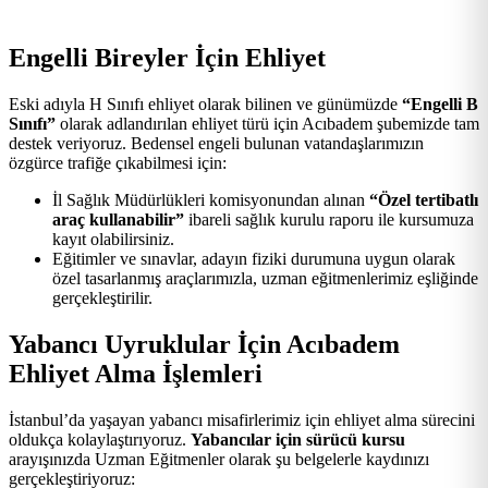
Engelli Bireyler İçin Ehliyet
Eski adıyla H Sınıfı ehliyet olarak bilinen ve günümüzde
“Engelli B
Sınıfı”
olarak adlandırılan ehliyet türü için Acıbadem şubemizde tam
destek veriyoruz. Bedensel engeli bulunan vatandaşlarımızın
özgürce trafiğe çıkabilmesi için:
İl Sağlık Müdürlükleri komisyonundan alınan
“Özel tertibatlı
araç kullanabilir”
ibareli sağlık kurulu raporu ile kursumuza
kayıt olabilirsiniz.
Eğitimler ve sınavlar, adayın fiziki durumuna uygun olarak
özel tasarlanmış araçlarımızla, uzman eğitmenlerimiz eşliğinde
gerçekleştirilir.
Yabancı Uyruklular İçin Acıbadem
Ehliyet Alma İşlemleri
İstanbul’da yaşayan yabancı misafirlerimiz için ehliyet alma sürecini
oldukça kolaylaştırıyoruz.
Yabancılar için sürücü kursu
arayışınızda Uzman Eğitmenler olarak şu belgelerle kaydınızı
gerçekleştiriyoruz: