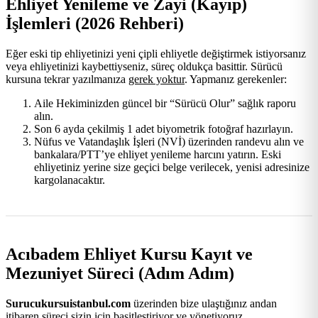
Ehliyet Yenileme ve Zayi (Kayıp)
İşlemleri (2026 Rehberi)
Eğer eski tip ehliyetinizi yeni çipli ehliyetle değiştirmek istiyorsanız
veya ehliyetinizi kaybettiyseniz, süreç oldukça basittir. Sürücü
kursuna tekrar yazılmanıza
gerek yoktur
. Yapmanız gerekenler:
Aile Hekiminizden güncel bir “Sürücü Olur” sağlık raporu
alın.
Son 6 ayda çekilmiş 1 adet biyometrik fotoğraf hazırlayın.
Nüfus ve Vatandaşlık İşleri (NVİ) üzerinden randevu alın ve
bankalara/PTT’ye ehliyet yenileme harcını yatırın. Eski
ehliyetiniz yerine size geçici belge verilecek, yenisi adresinize
kargolanacaktır.
Acıbadem Ehliyet Kursu Kayıt ve
Mezuniyet Süreci (Adım Adım)
Surucukursuistanbul.com
üzerinden bize ulaştığınız andan
itibaren süreci sizin için basitleştiriyor ve yönetiyoruz.