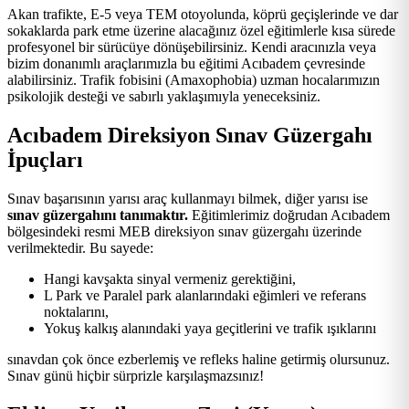
Akan trafikte, E-5 veya TEM otoyolunda, köprü geçişlerinde ve dar
sokaklarda park etme üzerine alacağınız özel eğitimlerle kısa sürede
profesyonel bir sürücüye dönüşebilirsiniz. Kendi aracınızla veya
bizim donanımlı araçlarımızla bu eğitimi Acıbadem çevresinde
alabilirsiniz. Trafik fobisini (Amaxophobia) uzman hocalarımızın
psikolojik desteği ve sabırlı yaklaşımıyla yeneceksiniz.
Acıbadem Direksiyon Sınav Güzergahı
İpuçları
Sınav başarısının yarısı araç kullanmayı bilmek, diğer yarısı ise
sınav güzergahını tanımaktır.
Eğitimlerimiz doğrudan Acıbadem
bölgesindeki resmi MEB direksiyon sınav güzergahı üzerinde
verilmektedir. Bu sayede:
Hangi kavşakta sinyal vermeniz gerektiğini,
L Park ve Paralel park alanlarındaki eğimleri ve referans
noktalarını,
Yokuş kalkış alanındaki yaya geçitlerini ve trafik ışıklarını
sınavdan çok önce ezberlemiş ve refleks haline getirmiş olursunuz.
Sınav günü hiçbir sürprizle karşılaşmazsınız!