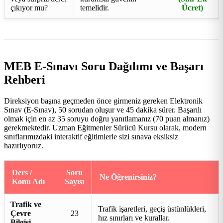
çıkıyor mu?
temelidir.
Ücret)
MEB E-Sınavı Soru Dağılımı ve Başarı
Rehberi
Direksiyon başına geçmeden önce girmeniz gereken Elektronik
Sınav (E-Sınav), 50 sorudan oluşur ve 45 dakika sürer. Başarılı
olmak için en az 35 soruyu doğru yanıtlamanız (70 puan almanız)
gerekmektedir. Uzman Eğitmenler Sürücü Kursu olarak, modern
sınıflarımızdaki interaktif eğitimlerle sizi sınava eksiksiz
hazırlıyoruz.
Ders /
Soru
Ne Öğrenirsiniz?
Konu Adı
Sayısı
Trafik ve
Trafik işaretleri, geçiş üstünlükleri,
Çevre
23
hız sınırları ve kurallar.
Bilgisi