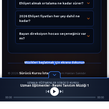
Ehliyet almak ortalama ne kadar sürer?
Eğitim Danışmanı
En Hızlı Sürücü Kursu
2026 Ehliyet fiyatları her şey dahil ne
kadar?
Bugün 08:32
Bayan direksiyon hocası seçeneğiniz var
mı?
Müzikleri başlatmak için ekrana dokunun
©
2026
Sürücü Kursu İstanbul
. Tüm Hakları Saklıdır.
T.C. Milli Eğitim Bakanlığı Onaylı Resmi Eğitim Kurumudur.
UZMAN EĞITMENLER SÜRÜCÜ KURSU
Kodlama ve Tasarım:
Enver Çağlar
1
Uzman Eğitmenler - Resmi Tanıtım Müziği 1
45958
256 BİT SSL
Mezun
00:00
Ara
Konum
00:00