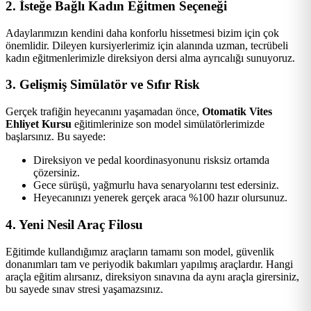
2. İsteğe Bağlı Kadın Eğitmen Seçeneği
Adaylarımızın kendini daha konforlu hissetmesi bizim için çok
önemlidir. Dileyen kursiyerlerimiz için alanında uzman, tecrübeli
kadın eğitmenlerimizle direksiyon dersi alma ayrıcalığı sunuyoruz.
3. Gelişmiş Simülatör ve Sıfır Risk
Gerçek trafiğin heyecanını yaşamadan önce,
Otomatik Vites
Ehliyet Kursu
eğitimlerinize son model simülatörlerimizde
başlarsınız. Bu sayede:
Direksiyon ve pedal koordinasyonunu risksiz ortamda
çözersiniz.
Gece sürüşü, yağmurlu hava senaryolarını test edersiniz.
Heyecanınızı yenerek gerçek araca %100 hazır olursunuz.
4. Yeni Nesil Araç Filosu
Eğitimde kullandığımız araçların tamamı son model, güvenlik
donanımları tam ve periyodik bakımları yapılmış araçlardır. Hangi
araçla eğitim alırsanız, direksiyon sınavına da aynı araçla girersiniz,
bu sayede sınav stresi yaşamazsınız.