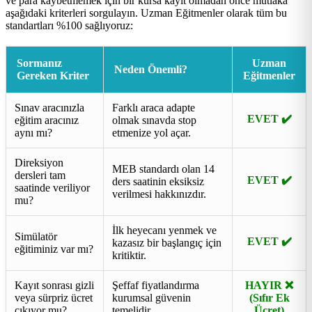
ve para kaybetmemek için bir kursa kayıt olmadan önce mutlaka
aşağıdaki kriterleri sorgulayın. Uzman Eğitmenler olarak tüm bu
standartları %100 sağlıyoruz:
Sormanız
Uzman
Neden Önemli?
Gereken Kriter
Eğitmenler
Sınav aracınızla
Farklı araca adapte
EVET ✔️
eğitim aracınız
olmak sınavda stop
aynı mı?
etmenize yol açar.
Direksiyon
MEB standardı olan 14
dersleri tam
EVET ✔️
ders saatinin eksiksiz
saatinde veriliyor
verilmesi hakkınızdır.
mu?
İlk heyecanı yenmek ve
Simülatör
EVET ✔️
kazasız bir başlangıç için
eğitiminiz var mı?
kritiktir.
Kayıt sonrası gizli
Şeffaf fiyatlandırma
HAYIR ❌
veya sürpriz ücret
kurumsal güvenin
(Sıfır Ek
çıkıyor mu?
temelidir.
Ücret)