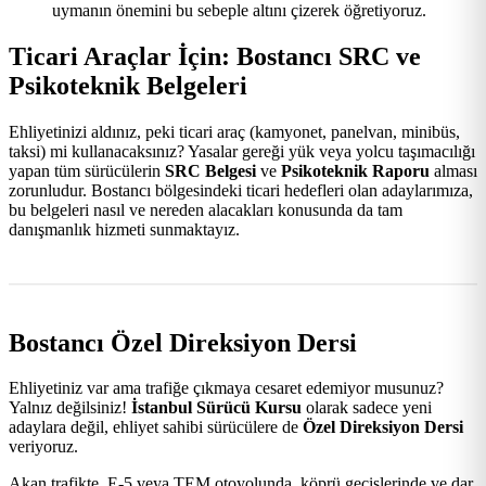
uymanın önemini bu sebeple altını çizerek öğretiyoruz.
Ticari Araçlar İçin: Bostancı SRC ve
Psikoteknik Belgeleri
Ehliyetinizi aldınız, peki ticari araç (kamyonet, panelvan, minibüs,
taksi) mi kullanacaksınız? Yasalar gereği yük veya yolcu taşımacılığı
yapan tüm sürücülerin
SRC Belgesi
ve
Psikoteknik Raporu
alması
zorunludur. Bostancı bölgesindeki ticari hedefleri olan adaylarımıza,
bu belgeleri nasıl ve nereden alacakları konusunda da tam
danışmanlık hizmeti sunmaktayız.
Bostancı Özel Direksiyon Dersi
Ehliyetiniz var ama trafiğe çıkmaya cesaret edemiyor musunuz?
Yalnız değilsiniz!
İstanbul Sürücü Kursu
olarak sadece yeni
adaylara değil, ehliyet sahibi sürücülere de
Özel Direksiyon Dersi
veriyoruz.
Akan trafikte, E-5 veya TEM otoyolunda, köprü geçişlerinde ve dar