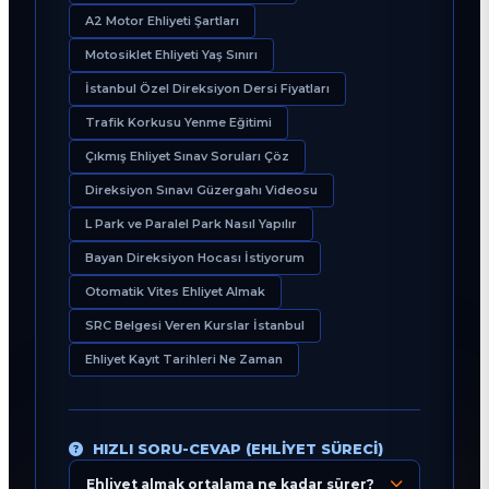
A2 Motor Ehliyeti Şartları
Motosiklet Ehliyeti Yaş Sınırı
İstanbul Özel Direksiyon Dersi Fiyatları
Trafik Korkusu Yenme Eğitimi
Çıkmış Ehliyet Sınav Soruları Çöz
Direksiyon Sınavı Güzergahı Videosu
L Park ve Paralel Park Nasıl Yapılır
Bayan Direksiyon Hocası İstiyorum
Otomatik Vites Ehliyet Almak
SRC Belgesi Veren Kurslar İstanbul
Ehliyet Kayıt Tarihleri Ne Zaman
HIZLI SORU-CEVAP (EHLIYET SÜRECI)
Ehliyet almak ortalama ne kadar sürer?
Eğitim Danışmanı