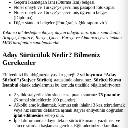
Geçerli İkametgah İzni (Oturma İzni) belgesi.
Noter onaylı ve Türkçe’ye çevrilmiş pasaport fotokopisi.
Noter onaylı ve Türkçe’ye çevrilmiş öğrenim belgesi
(Diploma).
Diğer standart belgeler (Fotoğraf, sağlık raporu vb.)
Yabancı dil desteğine ihtiyaç duyan adaylarımız için e-sınavlarda
Arapça, İngilizce, Rusça, Çince, Farsça ve Almanca çeviri imkanı
MEB tarafından sunulmaktadır.
Aday Sürücülük Nedir? Bilmeniz
Gerekenler
Ehliyetinizi ilk aldığınızda yasalar gereği
2 yıl boyunca “Aday
Sürücü” (Stajyer Sürücü)
statüsünde olursunuz.
Sürücü Kursu
İstanbul
olarak adaylarımızı bu konuda titizlikle bilgilendiriyoruz:
2 yıllık stajyerlik süresince ceza puanı sınırınız
75 puandır
(Normal sürücülerde 100 puandır).
Alkollü araç kullanmak, kırmızı ışık ihlalini 3 kez tekrarlamak
veya hız sınırını defalarca aşmak stajyer ehliyetinin doğrudan
iptal edilmesine
sebep olur.
İptal durumunda adayın tekrar sürücü kursuna yazılması ve
sürece sıfırdan başlaması gerekir. Eğitimlerimizde kurallara