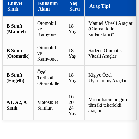
Ehliyet
Kullanım
Yaş
Araç Tipi
Sınıfı
Alanı
Şartı
Otomobil
Manuel Vitesli Araçlar
B Sınıfı
18
ve
(Otomatik de
(Manuel)
Yaş
Kamyonet
kullanabilir)*
Otomobil
B Sınıfı
18
Sadece Otomatik
ve
(Otomatik)
Yaş
Vitesli Araçlar
Kamyonet
Özel
B Sınıfı
18
Kişiye Özel
Tertibatlı
(Engelli)
Yaş
Uyarlanmış Araçlar
Otomobiller
16 –
Motor hacmine göre
A1, A2, A
Motosiklet
20 –
tüm iki tekerlekli
Sınıfı
Sınıfları
24
araçlar
Yaş