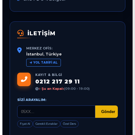
İLETİŞİM
MERKEZ OFIS:
İstanbul, Türkiye
YOL TARIFI AL
KAYIT & BILGI
0212 217 29 11
○ Şu an Kapalı
(09:00 - 19:00)
SIZI ARAYALIM:
Gönder
Fiyat Al
Gerekli Evraklar
Özel Ders