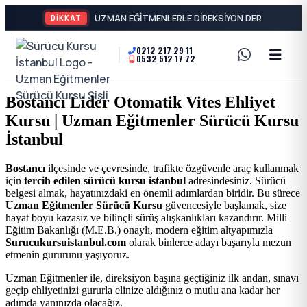
DİKKAT
0212 217 29 11
0532 512 17 72
A2
Sürücü
Motor
Kursu
Bostancı Lider Otomatik Vites Ehliyet
Ehliyeti
Kursu | Uzman Eğitmenler Sürücü Kursu
İstanbul
ve
İstanbul
Özel
-
Bostancı
ilçesinde ve çevresinde, trafikte özgüvenle araç kullanmak
için
tercih edilen sürücü kursu istanbul
adresindesiniz. Sürücü
Direksiyon
Şişli
belgesi almak, hayatınızdaki en önemli adımlardan biridir. Bu sürece
Uzman Eğitmenler Sürücü Kursu
güvencesiyle başlamak, size
Dersi
hayat boyu kazasız ve bilinçli sürüş alışkanlıkları kazandırır. Milli
En
Eğitim Bakanlığı (M.E.B.) onaylı, modern eğitim altyapımızla
Surucukursuistanbul.com
olarak binlerce adayı başarıyla mezun
etmenin gururunu yaşıyoruz.
İyi
Uzman Eğitmenler ile, direksiyon başına geçtiğiniz ilk andan, sınavı
geçip ehliyetinizi gururla elinize aldığınız o mutlu ana kadar her
Ehliyet
adımda yanınızda olacağız.