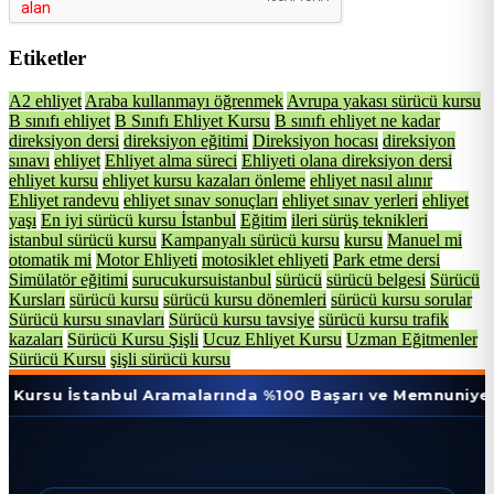
Etiketler
A2 ehliyet
Araba kullanmayı öğrenmek
Avrupa yakası sürücü kursu
B sınıfı ehliyet
B Sınıfı Ehliyet Kursu
B sınıfı ehliyet ne kadar
direksiyon dersi
direksiyon eğitimi
Direksiyon hocası
direksiyon
sınavı
ehliyet
Ehliyet alma süreci
Ehliyeti olana direksiyon dersi
ehliyet kursu
ehliyet kursu kazaları önleme
ehliyet nasıl alınır
Ehliyet randevu
ehliyet sınav sonuçları
ehliyet sınav yerleri
ehliyet
yaşı
En iyi sürücü kursu İstanbul
Eğitim
ileri sürüş teknikleri
istanbul sürücü kursu
Kampanyalı sürücü kursu
kursu
Manuel mi
otomatik mi
Motor Ehliyeti
motosiklet ehliyeti
Park etme dersi
Simülatör eğitimi
surucukursuistanbul
sürücü
sürücü belgesi
Sürücü
Kursları
sürücü kursu
sürücü kursu dönemleri
sürücü kursu sorular
Sürücü kursu sınavları
Sürücü kursu tavsiye
sürücü kursu trafik
kazaları
Sürücü Kursu Şişli
Ucuz Ehliyet Kursu
Uzman Eğitmenler
Sürücü Kursu
şişli sürücü kursu
stanbul Aramalarında %100 Başarı ve Memnuniyet Oranı