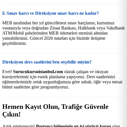
E-Sınav harcı ve Direksiyon sınav harcı ne kadar?
MEB tarafından her yıl güncellenen sınav harçlarını, kursumuz
vasıtasıyla veya doğrudan Ziraat Bankası, Halkbank veya Vakıfbank
ATM/Mobil şubelerinden MEB ödemeleri menüsü altından
yatırabilirsiniz. Güncel 2026 tutarları için bizimle iletişime
geçebilirsiniz.
Direksiyon ders saatlerini ben seçebilir miyim?
Evet!
Surucukursuistanbul.com
olarak çalışan ve okuyan
kursiyerlerimiz için esnek planlama yapıyoruz. Ders saatlerinizi
eğitmenlerimizle ortak uygunluğunuza göre sabah, öğle veya mesai
bitimi saatlerine göre programlıyoruz.
Hemen Kayıt Olun, Trafiğe Güvenle
Çıkın!
Artık ertelemeyin!
Bostancı bölgesinin en iyi sürücü kursu
olan