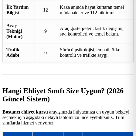
İlk Yardım
Kaza anında hayat kurtaran temel
12
Bilgisi
müdahaleler ve 112 bildirimi.
Araç
Araç göstergeleri, lastik değişimi,
Tekniği
9
sıvı kontrolleri ve temel bakım.
(Motor)
Trafik
Sürücü psikolojisi, empati, öfke
6
Adabı
kontrolü ve trafikte saygı.
Hangi Ehliyet Sınıfı Size Uygun? (2026
Güncel Sistem)
Bostancı ehliyet kursu
arayışınızda ihtiyacınıza en uygun belgeyi
seçmek için aşağıdaki detaylı tablomuzu inceleyebilirsiniz. Tüm
sınıflarda hizmet veriyoruz: