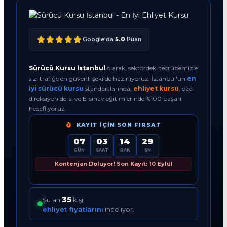
Google'da
5.0
Puan
Sürücü Kursu İstanbul
olarak, sektördeki tecrübemizle
sizi trafiğe en güvenli şekilde hazırlıyoruz. İstanbul'un
en
iyi sürücü kursu
standartlarında,
ehliyet kursu
, özel
direksiyon dersi ve E-sınav eğitimlerinde %100 başarı
hedefliyoruz.
KAYIT İÇIN SON FIRSAT
07
03
14
28
GÜN
SAAT
DAK
SN
Kontenjan Doluyor! Son Kayıt: 10 Eylül
35
Şu an
kişi
ehliyet fiyatlarını
inceliyor.