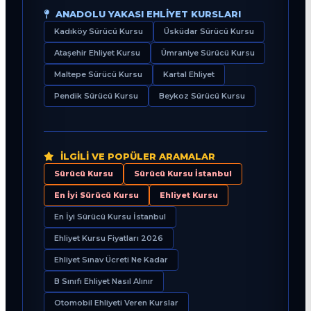
ANADOLU YAKASI EHLIYET KURSLARI
Kadıköy Sürücü Kursu
Üsküdar Sürücü Kursu
Ataşehir Ehliyet Kursu
Ümraniye Sürücü Kursu
Maltepe Sürücü Kursu
Kartal Ehliyet
Pendik Sürücü Kursu
Beykoz Sürücü Kursu
İLGILI VE POPÜLER ARAMALAR
Sürücü Kursu
Sürücü Kursu İstanbul
En İyi Sürücü Kursu
Ehliyet Kursu
En İyi Sürücü Kursu İstanbul
Ehliyet Kursu Fiyatları 2026
Ehliyet Sınav Ücreti Ne Kadar
B Sınıfı Ehliyet Nasıl Alınır
Otomobil Ehliyeti Veren Kurslar