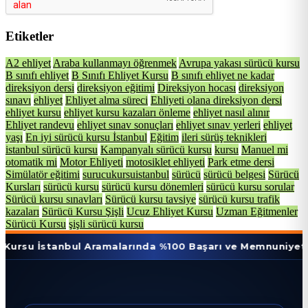
Etiketler
A2 ehliyet
Araba kullanmayı öğrenmek
Avrupa yakası sürücü kursu
B sınıfı ehliyet
B Sınıfı Ehliyet Kursu
B sınıfı ehliyet ne kadar
direksiyon dersi
direksiyon eğitimi
Direksiyon hocası
direksiyon
sınavı
ehliyet
Ehliyet alma süreci
Ehliyeti olana direksiyon dersi
ehliyet kursu
ehliyet kursu kazaları önleme
ehliyet nasıl alınır
Ehliyet randevu
ehliyet sınav sonuçları
ehliyet sınav yerleri
ehliyet
yaşı
En iyi sürücü kursu İstanbul
Eğitim
ileri sürüş teknikleri
istanbul sürücü kursu
Kampanyalı sürücü kursu
kursu
Manuel mi
otomatik mi
Motor Ehliyeti
motosiklet ehliyeti
Park etme dersi
Simülatör eğitimi
surucukursuistanbul
sürücü
sürücü belgesi
Sürücü
Kursları
sürücü kursu
sürücü kursu dönemleri
sürücü kursu sorular
Sürücü kursu sınavları
Sürücü kursu tavsiye
sürücü kursu trafik
kazaları
Sürücü Kursu Şişli
Ucuz Ehliyet Kursu
Uzman Eğitmenler
Sürücü Kursu
şişli sürücü kursu
anbul Aramalarında %100 Başarı ve Memnuniyet Oranı