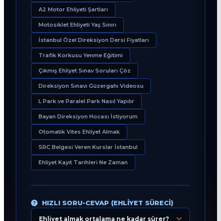
A2 Motor Ehliyeti Şartları
Motosiklet Ehliyeti Yaş Sınırı
İstanbul Özel Direksiyon Dersi Fiyatları
Trafik Korkusu Yenme Eğitimi
Çıkmış Ehliyet Sınav Soruları Çöz
Direksiyon Sınavı Güzergahı Videosu
L Park ve Paralel Park Nasıl Yapılır
Bayan Direksiyon Hocası İstiyorum
Otomatik Vites Ehliyet Almak
SRC Belgesi Veren Kurslar İstanbul
Ehliyet Kayıt Tarihleri Ne Zaman
HIZLI SORU-CEVAP (EHLIYET SÜRECI)
Ehliyet almak ortalama ne kadar sürer?
Eğitim Danışmanı