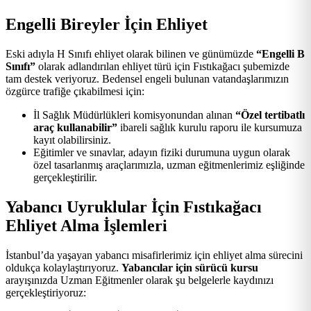
Engelli Bireyler İçin Ehliyet
Eski adıyla H Sınıfı ehliyet olarak bilinen ve günümüzde
“Engelli B
Sınıfı”
olarak adlandırılan ehliyet türü için Fıstıkağacı şubemizde
tam destek veriyoruz. Bedensel engeli bulunan vatandaşlarımızın
özgürce trafiğe çıkabilmesi için:
İl Sağlık Müdürlükleri komisyonundan alınan
“Özel tertibatlı
araç kullanabilir”
ibareli sağlık kurulu raporu ile kursumuza
kayıt olabilirsiniz.
Eğitimler ve sınavlar, adayın fiziki durumuna uygun olarak
özel tasarlanmış araçlarımızla, uzman eğitmenlerimiz eşliğinde
gerçekleştirilir.
Yabancı Uyruklular İçin Fıstıkağacı
Ehliyet Alma İşlemleri
İstanbul’da yaşayan yabancı misafirlerimiz için ehliyet alma sürecini
oldukça kolaylaştırıyoruz.
Yabancılar için sürücü kursu
arayışınızda Uzman Eğitmenler olarak şu belgelerle kaydınızı
gerçekleştiriyoruz: