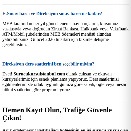
E-Sınav harcı ve Direksiyon sınav harcı ne kadar?
MEB tarafından her yıl güncellenen sınav harçlarını, kursumuz
vasıtasıyla veya doğrudan Ziraat Bankası, Halkbank veya Vakıfbank
ATM/Mobil şubelerinden MEB ödemeleri menüsü altından
yatırabilirsiniz. Güncel 2026 tutarları için bizimle iletişime
geçebilirsiniz.
Direksiyon ders saatlerini ben seçebilir miyim?
Evet!
Surucukursuistanbul.com
olarak çalışan ve okuyan
kursiyerlerimiz için esnek planlama yapıyoruz. Ders saatlerinizi
eğitmenlerimizle ortak uygunluğunuza göre sabah, öğle veya mesai
bitimi saatlerine göre programlıyoruz.
Hemen Kayıt Olun, Trafiğe Güvenle
Çıkın!
Artık ertelemeyin!
Fıstıkağacı bölgesinin en iyi sürücü kursu
olan