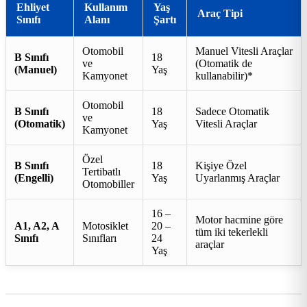
Ehliyet
Kullanım
Yaş
Araç Tipi
Sınıfı
Alanı
Şartı
Otomobil
Manuel Vitesli Araçlar
B Sınıfı
18
ve
(Otomatik de
(Manuel)
Yaş
Kamyonet
kullanabilir)*
Otomobil
B Sınıfı
18
Sadece Otomatik
ve
(Otomatik)
Yaş
Vitesli Araçlar
Kamyonet
Özel
B Sınıfı
18
Kişiye Özel
Tertibatlı
(Engelli)
Yaş
Uyarlanmış Araçlar
Otomobiller
16 –
Motor hacmine göre
A1, A2, A
Motosiklet
20 –
tüm iki tekerlekli
Sınıfı
Sınıfları
24
araçlar
Yaş