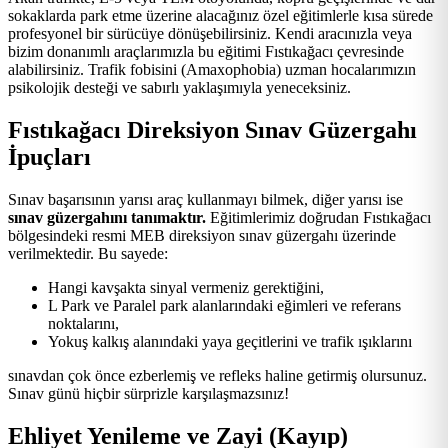
sokaklarda park etme üzerine alacağınız özel eğitimlerle kısa sürede
profesyonel bir sürücüye dönüşebilirsiniz. Kendi aracınızla veya
bizim donanımlı araçlarımızla bu eğitimi Fıstıkağacı çevresinde
alabilirsiniz. Trafik fobisini (Amaxophobia) uzman hocalarımızın
psikolojik desteği ve sabırlı yaklaşımıyla yeneceksiniz.
Fıstıkağacı Direksiyon Sınav Güzergahı
İpuçları
Sınav başarısının yarısı araç kullanmayı bilmek, diğer yarısı ise
sınav güzergahını tanımaktır.
Eğitimlerimiz doğrudan Fıstıkağacı
bölgesindeki resmi MEB direksiyon sınav güzergahı üzerinde
verilmektedir. Bu sayede:
Hangi kavşakta sinyal vermeniz gerektiğini,
L Park ve Paralel park alanlarındaki eğimleri ve referans
noktalarını,
Yokuş kalkış alanındaki yaya geçitlerini ve trafik ışıklarını
sınavdan çok önce ezberlemiş ve refleks haline getirmiş olursunuz.
Sınav günü hiçbir sürprizle karşılaşmazsınız!
Ehliyet Yenileme ve Zayi (Kayıp)