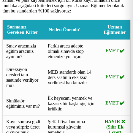
zaman ve para kaybetmemek için bir kursa kayıt olmadan önce
mutlaka aşağıdaki kriterleri sorgulayın. Uzman Eğitmenler olarak
tüm bu standartları %100 sağlıyoruz:
Sormanız
Uzman
Neden Önemli?
Gereken Kriter
Eğitmenler
Sınav aracınızla
Farklı araca adapte
EVET ✔️
eğitim aracınız
olmak sınavda stop
aynı mı?
etmenize yol açar.
Direksiyon
MEB standardı olan 14
dersleri tam
EVET ✔️
ders saatinin eksiksiz
saatinde veriliyor
verilmesi hakkınızdır.
mu?
İlk heyecanı yenmek ve
Simülatör
EVET ✔️
kazasız bir başlangıç için
eğitiminiz var mı?
kritiktir.
Kayıt sonrası gizli
Şeffaf fiyatlandırma
HAYIR ❌
veya sürpriz ücret
kurumsal güvenin
(Sıfır Ek
çıkıyor mu?
temelidir.
Ücret)