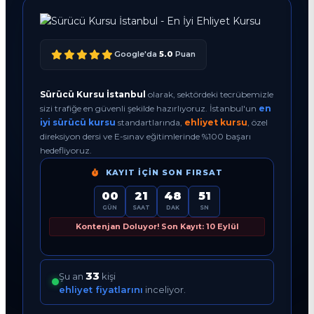
Google'da
5.0
Puan
Sürücü Kursu İstanbul
olarak, sektördeki tecrübemizle
sizi trafiğe en güvenli şekilde hazırlıyoruz. İstanbul'un
en
iyi sürücü kursu
standartlarında,
ehliyet kursu
, özel
direksiyon dersi ve E-sınav eğitimlerinde %100 başarı
hedefliyoruz.
KAYIT İÇIN SON FIRSAT
00
21
48
50
GÜN
SAAT
DAK
SN
Kontenjan Doluyor! Son Kayıt: 10 Eylül
33
Şu an
kişi
ehliyet fiyatlarını
inceliyor.