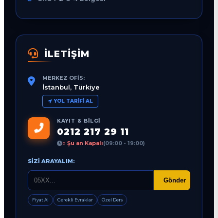
İLETİŞİM
MERKEZ OFIS:
İstanbul, Türkiye
YOL TARIFI AL
KAYIT & BILGI
0212 217 29 11
○ Şu an Kapalı
(09:00 - 19:00)
SIZI ARAYALIM:
Gönder
Fiyat Al
Gerekli Evraklar
Özel Ders