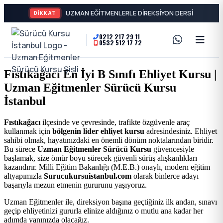
DİKKAT
0212 217 29 11
0532 512 17 72
A2
Sürücü
Motor
Kursu
Fıstıkağacı En İyi B Sınıfı Ehliyet Kursu |
Ehliyeti
Uzman Eğitmenler Sürücü Kursu
İstanbul
ve
İstanbul
Özel
-
Fıstıkağacı
ilçesinde ve çevresinde, trafikte özgüvenle araç
kullanmak için
bölgenin lider ehliyet kursu
adresindesiniz. Ehliyet
Direksiyon
Şişli
sahibi olmak, hayatınızdaki en önemli dönüm noktalarından biridir.
Bu sürece
Uzman Eğitmenler Sürücü Kursu
güvencesiyle
Dersi
başlamak, size ömür boyu sürecek güvenli sürüş alışkanlıkları
En
kazandırır. Milli Eğitim Bakanlığı (M.E.B.) onaylı, modern eğitim
altyapımızla
Surucukursuistanbul.com
olarak binlerce adayı
başarıyla mezun etmenin gururunu yaşıyoruz.
İyi
Uzman Eğitmenler ile, direksiyon başına geçtiğiniz ilk andan, sınavı
geçip ehliyetinizi gururla elinize aldığınız o mutlu ana kadar her
Ehliyet
adımda yanınızda olacağız.