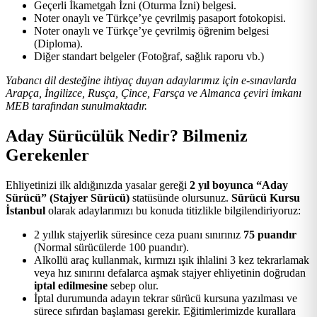
Geçerli İkametgah İzni (Oturma İzni) belgesi.
Noter onaylı ve Türkçe’ye çevrilmiş pasaport fotokopisi.
Noter onaylı ve Türkçe’ye çevrilmiş öğrenim belgesi
(Diploma).
Diğer standart belgeler (Fotoğraf, sağlık raporu vb.)
Yabancı dil desteğine ihtiyaç duyan adaylarımız için e-sınavlarda
Arapça, İngilizce, Rusça, Çince, Farsça ve Almanca çeviri imkanı
MEB tarafından sunulmaktadır.
Aday Sürücülük Nedir? Bilmeniz
Gerekenler
Ehliyetinizi ilk aldığınızda yasalar gereği
2 yıl boyunca “Aday
Sürücü” (Stajyer Sürücü)
statüsünde olursunuz.
Sürücü Kursu
İstanbul
olarak adaylarımızı bu konuda titizlikle bilgilendiriyoruz:
2 yıllık stajyerlik süresince ceza puanı sınırınız
75 puandır
(Normal sürücülerde 100 puandır).
Alkollü araç kullanmak, kırmızı ışık ihlalini 3 kez tekrarlamak
veya hız sınırını defalarca aşmak stajyer ehliyetinin doğrudan
iptal edilmesine
sebep olur.
İptal durumunda adayın tekrar sürücü kursuna yazılması ve
sürece sıfırdan başlaması gerekir. Eğitimlerimizde kurallara