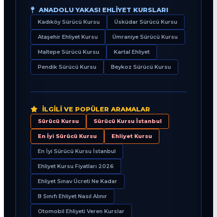
ANADOLU YAKASI EHLIYET KURSLARI
Kadıköy Sürücü Kursu
Üsküdar Sürücü Kursu
Ataşehir Ehliyet Kursu
Ümraniye Sürücü Kursu
Maltepe Sürücü Kursu
Kartal Ehliyet
Pendik Sürücü Kursu
Beykoz Sürücü Kursu
İLGILI VE POPÜLER ARAMALAR
Sürücü Kursu
Sürücü Kursu İstanbul
En İyi Sürücü Kursu
Ehliyet Kursu
En İyi Sürücü Kursu İstanbul
Ehliyet Kursu Fiyatları 2026
Ehliyet Sınav Ücreti Ne Kadar
B Sınıfı Ehliyet Nasıl Alınır
Otomobil Ehliyeti Veren Kurslar