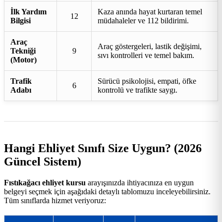
İlk Yardım
Kaza anında hayat kurtaran temel
12
Bilgisi
müdahaleler ve 112 bildirimi.
Araç
Araç göstergeleri, lastik değişimi,
Tekniği
9
sıvı kontrolleri ve temel bakım.
(Motor)
Trafik
Sürücü psikolojisi, empati, öfke
6
Adabı
kontrolü ve trafikte saygı.
Hangi Ehliyet Sınıfı Size Uygun? (2026
Güncel Sistem)
Fıstıkağacı ehliyet kursu
arayışınızda ihtiyacınıza en uygun
belgeyi seçmek için aşağıdaki detaylı tablomuzu inceleyebilirsiniz.
Tüm sınıflarda hizmet veriyoruz: