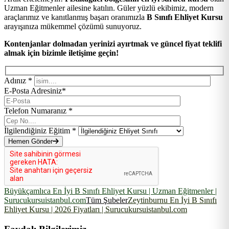
Uzman Eğitmenler ailesine katılın. Güler yüzlü ekibimiz, modern
araçlarımız ve kanıtlanmış başarı oranımızla
B Sınıfı Ehliyet Kursu
arayışınıza mükemmel çözümü sunuyoruz.
Kontenjanlar dolmadan yerinizi ayırtmak ve güncel fiyat teklifi
almak için bizimle iletişime geçin!
Adınız *
E-Posta Adresiniz*
Telefon Numaranız *
İlgilendiğiniz Eğitim *
Hemen Gönder
Büyükçamlıca En İyi B Sınıfı Ehliyet Kursu | Uzman Eğitmenler |
Surucukursuistanbul.com
Tüm Şubeler
Zeytinburnu En İyi B Sınıfı
Ehliyet Kursu | 2026 Fiyatları | Surucukursuistanbul.com