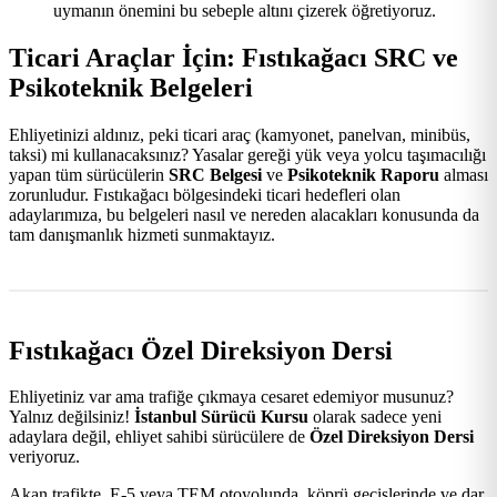
uymanın önemini bu sebeple altını çizerek öğretiyoruz.
Ticari Araçlar İçin: Fıstıkağacı SRC ve
Psikoteknik Belgeleri
Ehliyetinizi aldınız, peki ticari araç (kamyonet, panelvan, minibüs,
taksi) mi kullanacaksınız? Yasalar gereği yük veya yolcu taşımacılığı
yapan tüm sürücülerin
SRC Belgesi
ve
Psikoteknik Raporu
alması
zorunludur. Fıstıkağacı bölgesindeki ticari hedefleri olan
adaylarımıza, bu belgeleri nasıl ve nereden alacakları konusunda da
tam danışmanlık hizmeti sunmaktayız.
Fıstıkağacı Özel Direksiyon Dersi
Ehliyetiniz var ama trafiğe çıkmaya cesaret edemiyor musunuz?
Yalnız değilsiniz!
İstanbul Sürücü Kursu
olarak sadece yeni
adaylara değil, ehliyet sahibi sürücülere de
Özel Direksiyon Dersi
veriyoruz.
Akan trafikte, E-5 veya TEM otoyolunda, köprü geçişlerinde ve dar