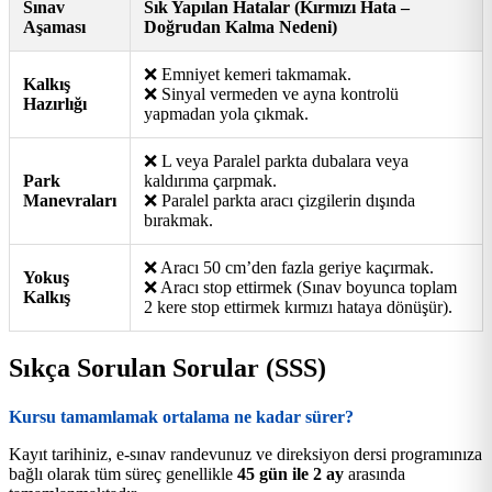
Sınav
Sık Yapılan Hatalar (Kırmızı Hata –
Aşaması
Doğrudan Kalma Nedeni)
❌ Emniyet kemeri takmamak.
Kalkış
❌ Sinyal vermeden ve ayna kontrolü
Hazırlığı
yapmadan yola çıkmak.
❌ L veya Paralel parkta dubalara veya
Park
kaldırıma çarpmak.
Manevraları
❌ Paralel parkta aracı çizgilerin dışında
bırakmak.
❌ Aracı 50 cm’den fazla geriye kaçırmak.
Yokuş
❌ Aracı stop ettirmek (Sınav boyunca toplam
Kalkış
2 kere stop ettirmek kırmızı hataya dönüşür).
Sıkça Sorulan Sorular (SSS)
Kursu tamamlamak ortalama ne kadar sürer?
Kayıt tarihiniz, e-sınav randevunuz ve direksiyon dersi programınıza
bağlı olarak tüm süreç genellikle
45 gün ile 2 ay
arasında