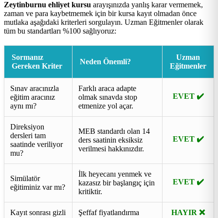
Zeytinburnu ehliyet kursu
arayışınızda yanlış karar vermemek,
zaman ve para kaybetmemek için bir kursa kayıt olmadan önce
mutlaka aşağıdaki kriterleri sorgulayın. Uzman Eğitmenler olarak
tüm bu standartları %100 sağlıyoruz:
Sormanız
Uzman
Neden Önemli?
Gereken Kriter
Eğitmenler
Sınav aracınızla
Farklı araca adapte
EVET ✔️
eğitim aracınız
olmak sınavda stop
aynı mı?
etmenize yol açar.
Direksiyon
MEB standardı olan 14
dersleri tam
EVET ✔️
ders saatinin eksiksiz
saatinde veriliyor
verilmesi hakkınızdır.
mu?
İlk heyecanı yenmek ve
Simülatör
EVET ✔️
kazasız bir başlangıç için
eğitiminiz var mı?
kritiktir.
Kayıt sonrası gizli
Şeffaf fiyatlandırma
HAYIR ❌