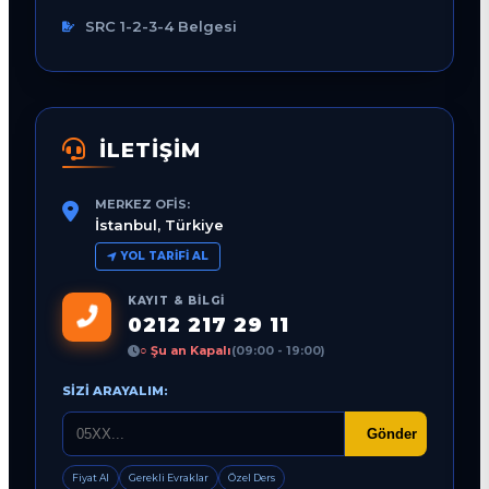
SRC 1-2-3-4 Belgesi
İLETİŞİM
MERKEZ OFIS:
İstanbul, Türkiye
YOL TARIFI AL
KAYIT & BILGI
0212 217 29 11
○ Şu an Kapalı
(09:00 - 19:00)
SIZI ARAYALIM:
Gönder
Fiyat Al
Gerekli Evraklar
Özel Ders