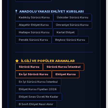
ANADOLU YAKASI EHLIYET KURSLARI
Kadıköy Sürücü Kursu
Üsküdar Sürücü Kursu
Ataşehir Ehliyet Kursu
Ümraniye Sürücü Kursu
Maltepe Sürücü Kursu
Kartal Ehliyet
Pendik Sürücü Kursu
Beykoz Sürücü Kursu
İLGILI VE POPÜLER ARAMALAR
Sürücü Kursu
Sürücü Kursu İstanbul
En İyi Sürücü Kursu
Ehliyet Kursu
En İyi Sürücü Kursu İstanbul
Ehliyet Kursu Fiyatları 2026
Ehliyet Sınav Ücreti Ne Kadar
B Sınıfı Ehliyet Nasıl Alınır