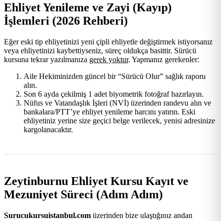
Ehliyet Yenileme ve Zayi (Kayıp)
İşlemleri (2026 Rehberi)
Eğer eski tip ehliyetinizi yeni çipli ehliyetle değiştirmek istiyorsanız
veya ehliyetinizi kaybettiyseniz, süreç oldukça basittir. Sürücü
kursuna tekrar yazılmanıza
gerek yoktur
. Yapmanız gerekenler:
Aile Hekiminizden güncel bir “Sürücü Olur” sağlık raporu
alın.
Son 6 ayda çekilmiş 1 adet biyometrik fotoğraf hazırlayın.
Nüfus ve Vatandaşlık İşleri (NVİ) üzerinden randevu alın ve
bankalara/PTT’ye ehliyet yenileme harcını yatırın. Eski
ehliyetiniz yerine size geçici belge verilecek, yenisi adresinize
kargolanacaktır.
Zeytinburnu Ehliyet Kursu Kayıt ve
Mezuniyet Süreci (Adım Adım)
Surucukursuistanbul.com
üzerinden bize ulaştığınız andan