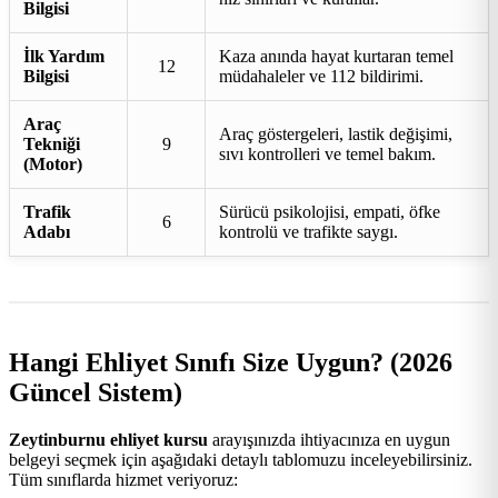
Bilgisi
İlk Yardım
Kaza anında hayat kurtaran temel
12
Bilgisi
müdahaleler ve 112 bildirimi.
Araç
Araç göstergeleri, lastik değişimi,
Tekniği
9
sıvı kontrolleri ve temel bakım.
(Motor)
Trafik
Sürücü psikolojisi, empati, öfke
6
Adabı
kontrolü ve trafikte saygı.
Hangi Ehliyet Sınıfı Size Uygun? (2026
Güncel Sistem)
Zeytinburnu ehliyet kursu
arayışınızda ihtiyacınıza en uygun
belgeyi seçmek için aşağıdaki detaylı tablomuzu inceleyebilirsiniz.
Tüm sınıflarda hizmet veriyoruz: