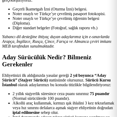
gerçekleştiriyoruz:
Geçerli İkametgah İzni (Oturma İzni) belgesi.
Noter onaylı ve Türkçe’ye çevrilmiş pasaport fotokopisi.
Noter onaylı ve Türkçe’ye çevrilmiş öğrenim belgesi
(Diploma).
Diğer standart belgeler (Fotoğraf, sağlık raporu vb.)
Yabancı dil desteğine ihtiyaç duyan adaylarımız için e-sınavlarda
Arapça, İngilizce, Rusça, Çince, Farsça ve Almanca çeviri imkanı
MEB tarafından sunulmaktadır.
Aday Sürücülük Nedir? Bilmeniz
Gerekenler
Ehliyetinizi ilk aldığınızda yasalar gereği
2 yıl boyunca “Aday
Sürücü” (Stajyer Sürücü)
statüsünde olursunuz.
Sürücü Kursu
İstanbul
olarak adaylarımızı bu konuda titizlikle bilgilendiriyoruz:
2 yıllık stajyerlik süresince ceza puanı sınırınız
75 puandır
(Normal sürücülerde 100 puandır).
Alkollü araç kullanmak, kırmızı ışık ihlalini 3 kez tekrarlamak
veya hız sınırını defalarca aşmak stajyer ehliyetinin doğrudan
iptal edilmesine
sebep olur.