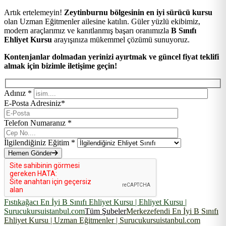
Artık ertelemeyin!
Zeytinburnu bölgesinin en iyi sürücü kursu
olan Uzman Eğitmenler ailesine katılın. Güler yüzlü ekibimiz,
modern araçlarımız ve kanıtlanmış başarı oranımızla
B Sınıfı
Ehliyet Kursu
arayışınıza mükemmel çözümü sunuyoruz.
Kontenjanlar dolmadan yerinizi ayırtmak ve güncel fiyat teklifi
almak için bizimle iletişime geçin!
Adınız *
E-Posta Adresiniz*
Telefon Numaranız *
İlgilendiğiniz Eğitim *
Hemen Gönder
Fıstıkağacı En İyi B Sınıfı Ehliyet Kursu | Ehliyet Kursu |
Surucukursuistanbul.com
Tüm Şubeler
Merkezefendi En İyi B Sınıfı
Ehliyet Kursu | Uzman Eğitmenler | Surucukursuistanbul.com