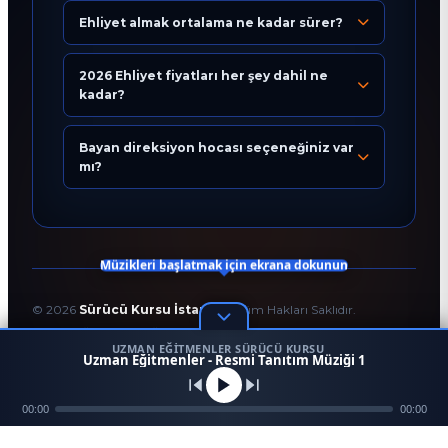
Ehliyet almak ortalama ne kadar sürer?
Eğitim Danışmanı
En Hızlı Sürücü Kursu
2026 Ehliyet fiyatları her şey dahil ne
kadar?
Bugün 12:00
Bayan direksiyon hocası seçeneğiniz var
mı?
Müzikleri başlatmak için ekrana dokunun
©
2026
Sürücü Kursu İstanbul
. Tüm Hakları Saklıdır.
T.C. Milli Eğitim Bakanlığı Onaylı Resmi Eğitim Kurumudur.
UZMAN EĞITMENLER SÜRÜCÜ KURSU
Kodlama ve Tasarım:
Enver Çağlar
1
Uzman Eğitmenler - Resmi Tanıtım Müziği 1
45958
256 BİT SSL
Mezun
00:00
Ara
Konum
00:00