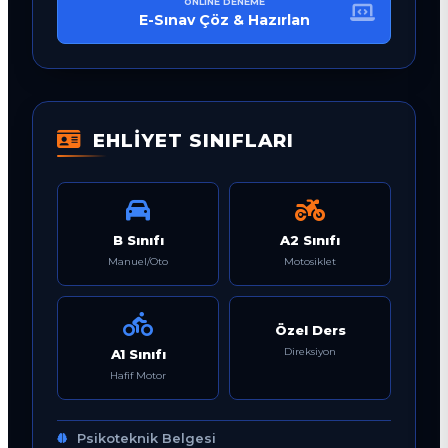
ONLINE DENEME
E-Sınav Çöz & Hazırlan
EHLİYET SINIFLARI
B Sınıfı
A2 Sınıfı
Manuel/Oto
Motosiklet
Özel Ders
Direksiyon
A1 Sınıfı
Hafif Motor
Psikoteknik Belgesi