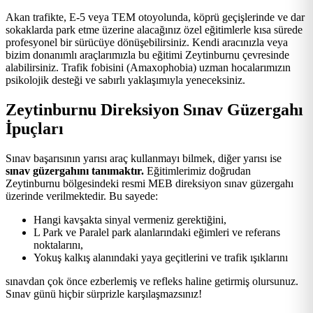
Akan trafikte, E-5 veya TEM otoyolunda, köprü geçişlerinde ve dar
sokaklarda park etme üzerine alacağınız özel eğitimlerle kısa sürede
profesyonel bir sürücüye dönüşebilirsiniz. Kendi aracınızla veya
bizim donanımlı araçlarımızla bu eğitimi Zeytinburnu çevresinde
alabilirsiniz. Trafik fobisini (Amaxophobia) uzman hocalarımızın
psikolojik desteği ve sabırlı yaklaşımıyla yeneceksiniz.
Zeytinburnu Direksiyon Sınav Güzergahı
İpuçları
Sınav başarısının yarısı araç kullanmayı bilmek, diğer yarısı ise
sınav güzergahını tanımaktır.
Eğitimlerimiz doğrudan
Zeytinburnu bölgesindeki resmi MEB direksiyon sınav güzergahı
üzerinde verilmektedir. Bu sayede:
Hangi kavşakta sinyal vermeniz gerektiğini,
L Park ve Paralel park alanlarındaki eğimleri ve referans
noktalarını,
Yokuş kalkış alanındaki yaya geçitlerini ve trafik ışıklarını
sınavdan çok önce ezberlemiş ve refleks haline getirmiş olursunuz.
Sınav günü hiçbir sürprizle karşılaşmazsınız!