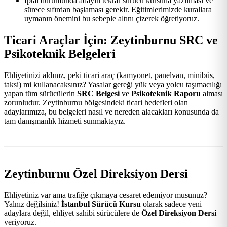
İptal durumunda adayın tekrar sürücü kursuna yazılması ve
sürece sıfırdan başlaması gerekir. Eğitimlerimizde kurallara
uymanın önemini bu sebeple altını çizerek öğretiyoruz.
Ticari Araçlar İçin: Zeytinburnu SRC ve
Psikoteknik Belgeleri
Ehliyetinizi aldınız, peki ticari araç (kamyonet, panelvan, minibüs,
taksi) mi kullanacaksınız? Yasalar gereği yük veya yolcu taşımacılığı
yapan tüm sürücülerin
SRC Belgesi
ve
Psikoteknik Raporu
alması
zorunludur. Zeytinburnu bölgesindeki ticari hedefleri olan
adaylarımıza, bu belgeleri nasıl ve nereden alacakları konusunda da
tam danışmanlık hizmeti sunmaktayız.
Zeytinburnu Özel Direksiyon Dersi
Ehliyetiniz var ama trafiğe çıkmaya cesaret edemiyor musunuz?
Yalnız değilsiniz!
İstanbul Sürücü Kursu
olarak sadece yeni
adaylara değil, ehliyet sahibi sürücülere de
Özel Direksiyon Dersi
veriyoruz.