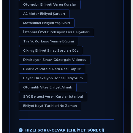
Otomobil Ehliyeti Veren Kurslar
A2 Motor Ehliyeti Şartları
Motosiklet Ehliyeti Yaş Sınırı
İstanbul Özel Direksiyon Dersi Fiyatları
Trafik Korkusu Yenme Eğitimi
Çıkmış Ehliyet Sınav Soruları Çöz
Direksiyon Sınavı Güzergahı Videosu
L Park ve Paralel Park Nasıl Yapılır
Bayan Direksiyon Hocası İstiyorum
Otomatik Vites Ehliyet Almak
SRC Belgesi Veren Kurslar İstanbul
Ehliyet Kayıt Tarihleri Ne Zaman
HIZLI SORU-CEVAP (EHLIYET SÜRECI)