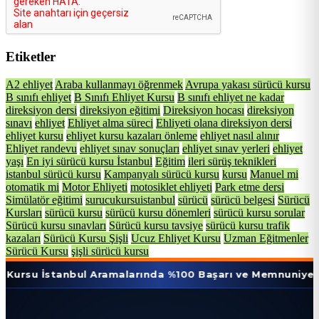
Etiketler
A2 ehliyet
Araba kullanmayı öğrenmek
Avrupa yakası sürücü kursu
B sınıfı ehliyet
B Sınıfı Ehliyet Kursu
B sınıfı ehliyet ne kadar
direksiyon dersi
direksiyon eğitimi
Direksiyon hocası
direksiyon
sınavı
ehliyet
Ehliyet alma süreci
Ehliyeti olana direksiyon dersi
ehliyet kursu
ehliyet kursu kazaları önleme
ehliyet nasıl alınır
Ehliyet randevu
ehliyet sınav sonuçları
ehliyet sınav yerleri
ehliyet
yaşı
En iyi sürücü kursu İstanbul
Eğitim
ileri sürüş teknikleri
istanbul sürücü kursu
Kampanyalı sürücü kursu
kursu
Manuel mi
otomatik mi
Motor Ehliyeti
motosiklet ehliyeti
Park etme dersi
Simülatör eğitimi
surucukursuistanbul
sürücü
sürücü belgesi
Sürücü
Kursları
sürücü kursu
sürücü kursu dönemleri
sürücü kursu sorular
Sürücü kursu sınavları
Sürücü kursu tavsiye
sürücü kursu trafik
kazaları
Sürücü Kursu Şişli
Ucuz Ehliyet Kursu
Uzman Eğitmenler
Sürücü Kursu
şişli sürücü kursu
tanbul Aramalarında %100 Başarı ve Memnuniyet Oranı