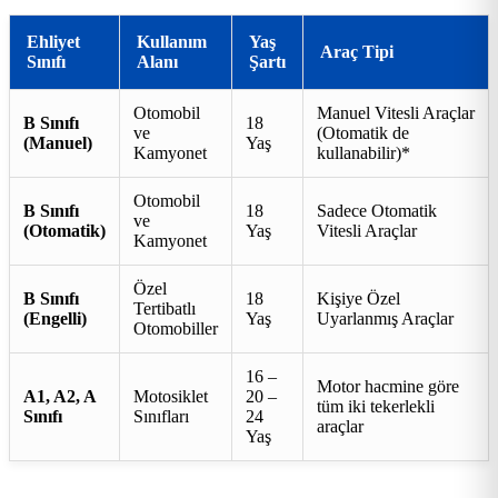
Ehliyet
Kullanım
Yaş
Araç Tipi
Sınıfı
Alanı
Şartı
Otomobil
Manuel Vitesli Araçlar
B Sınıfı
18
ve
(Otomatik de
(Manuel)
Yaş
Kamyonet
kullanabilir)*
Otomobil
B Sınıfı
18
Sadece Otomatik
ve
(Otomatik)
Yaş
Vitesli Araçlar
Kamyonet
Özel
B Sınıfı
18
Kişiye Özel
Tertibatlı
(Engelli)
Yaş
Uyarlanmış Araçlar
Otomobiller
16 –
Motor hacmine göre
A1, A2, A
Motosiklet
20 –
tüm iki tekerlekli
Sınıfı
Sınıfları
24
araçlar
Yaş