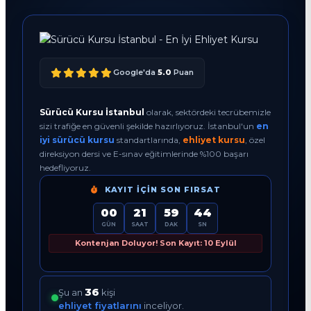
Google'da
5.0
Puan
Sürücü Kursu İstanbul
olarak, sektördeki tecrübemizle
sizi trafiğe en güvenli şekilde hazırlıyoruz. İstanbul'un
en
iyi sürücü kursu
standartlarında,
ehliyet kursu
, özel
direksiyon dersi ve E-sınav eğitimlerinde %100 başarı
hedefliyoruz.
KAYIT İÇIN SON FIRSAT
00
21
59
43
GÜN
SAAT
DAK
SN
Kontenjan Doluyor! Son Kayıt: 10 Eylül
37
Şu an
kişi
ehliyet fiyatlarını
inceliyor.