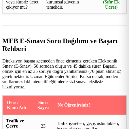
veya sürpriz ücret
kurumsal güvenin
(Sıfır Ek
çıkıyor mu?
temelidir.
Ücret)
MEB E-Sınavı Soru Dağılımı ve Başarı
Rehberi
Direksiyon başına geçmeden önce girmeniz gereken Elektronik
Sınav (E-Sınav), 50 sorudan oluşur ve 45 dakika sürer. Başarılı
olmak için en az 35 soruyu doğru yanıtlamanız (70 puan almanız)
gerekmektedir. Uzman Eğitmenler Sürücü Kursu olarak, modern
sınıflarımızdaki interaktif eğitimlerle sizi sınava eksiksiz
hazırlıyoruz.
Ders /
Soru
Ne Öğrenirsiniz?
Konu Adı
Sayısı
Trafik ve
Trafik işaretleri, geçiş üstünlükleri,
Çevre
23
hız sınırları ve kurallar.