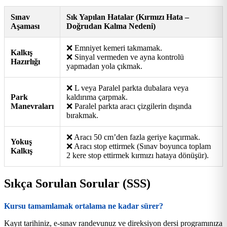
Sınav
Sık Yapılan Hatalar (Kırmızı Hata –
Aşaması
Doğrudan Kalma Nedeni)
❌ Emniyet kemeri takmamak.
Kalkış
❌ Sinyal vermeden ve ayna kontrolü
Hazırlığı
yapmadan yola çıkmak.
❌ L veya Paralel parkta dubalara veya
Park
kaldırıma çarpmak.
Manevraları
❌ Paralel parkta aracı çizgilerin dışında
bırakmak.
❌ Aracı 50 cm’den fazla geriye kaçırmak.
Yokuş
❌ Aracı stop ettirmek (Sınav boyunca toplam
Kalkış
2 kere stop ettirmek kırmızı hataya dönüşür).
Sıkça Sorulan Sorular (SSS)
Kursu tamamlamak ortalama ne kadar sürer?
Kayıt tarihiniz, e-sınav randevunuz ve direksiyon dersi programınıza