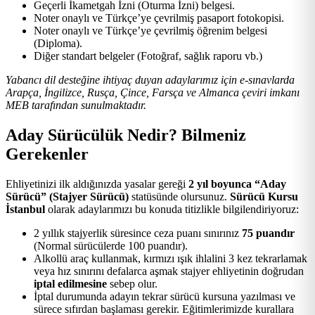
Geçerli İkametgah İzni (Oturma İzni) belgesi.
Noter onaylı ve Türkçe’ye çevrilmiş pasaport fotokopisi.
Noter onaylı ve Türkçe’ye çevrilmiş öğrenim belgesi
(Diploma).
Diğer standart belgeler (Fotoğraf, sağlık raporu vb.)
Yabancı dil desteğine ihtiyaç duyan adaylarımız için e-sınavlarda
Arapça, İngilizce, Rusça, Çince, Farsça ve Almanca çeviri imkanı
MEB tarafından sunulmaktadır.
Aday Sürücülük Nedir? Bilmeniz
Gerekenler
Ehliyetinizi ilk aldığınızda yasalar gereği
2 yıl boyunca “Aday
Sürücü” (Stajyer Sürücü)
statüsünde olursunuz.
Sürücü Kursu
İstanbul
olarak adaylarımızı bu konuda titizlikle bilgilendiriyoruz:
2 yıllık stajyerlik süresince ceza puanı sınırınız
75 puandır
(Normal sürücülerde 100 puandır).
Alkollü araç kullanmak, kırmızı ışık ihlalini 3 kez tekrarlamak
veya hız sınırını defalarca aşmak stajyer ehliyetinin doğrudan
iptal edilmesine
sebep olur.
İptal durumunda adayın tekrar sürücü kursuna yazılması ve
sürece sıfırdan başlaması gerekir. Eğitimlerimizde kurallara