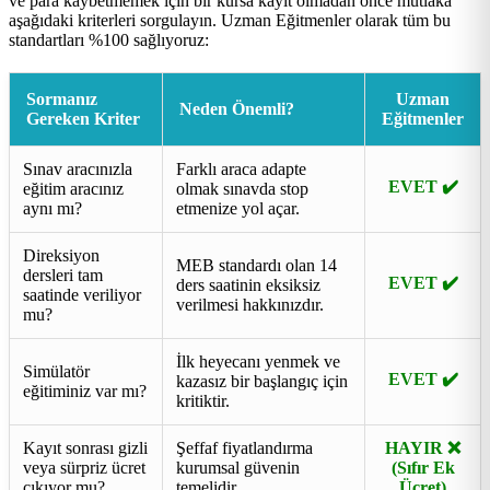
ve para kaybetmemek için bir kursa kayıt olmadan önce mutlaka
aşağıdaki kriterleri sorgulayın. Uzman Eğitmenler olarak tüm bu
standartları %100 sağlıyoruz:
Sormanız
Uzman
Neden Önemli?
Gereken Kriter
Eğitmenler
Sınav aracınızla
Farklı araca adapte
EVET ✔️
eğitim aracınız
olmak sınavda stop
aynı mı?
etmenize yol açar.
Direksiyon
MEB standardı olan 14
dersleri tam
EVET ✔️
ders saatinin eksiksiz
saatinde veriliyor
verilmesi hakkınızdır.
mu?
İlk heyecanı yenmek ve
Simülatör
EVET ✔️
kazasız bir başlangıç için
eğitiminiz var mı?
kritiktir.
Kayıt sonrası gizli
Şeffaf fiyatlandırma
HAYIR ❌
veya sürpriz ücret
kurumsal güvenin
(Sıfır Ek
çıkıyor mu?
temelidir.
Ücret)