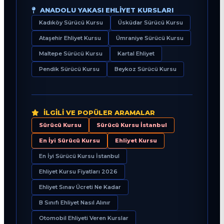
ANADOLU YAKASI EHLIYET KURSLARI
Kadıköy Sürücü Kursu
Üsküdar Sürücü Kursu
Ataşehir Ehliyet Kursu
Ümraniye Sürücü Kursu
Maltepe Sürücü Kursu
Kartal Ehliyet
Pendik Sürücü Kursu
Beykoz Sürücü Kursu
İLGILI VE POPÜLER ARAMALAR
Sürücü Kursu
Sürücü Kursu İstanbul
En İyi Sürücü Kursu
Ehliyet Kursu
En İyi Sürücü Kursu İstanbul
Ehliyet Kursu Fiyatları 2026
Ehliyet Sınav Ücreti Ne Kadar
B Sınıfı Ehliyet Nasıl Alınır
Otomobil Ehliyeti Veren Kurslar