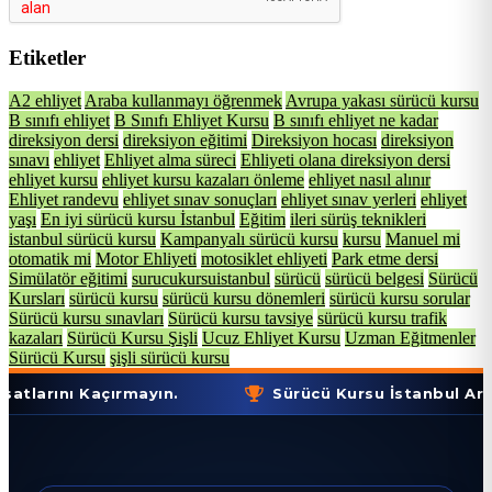
Etiketler
A2 ehliyet
Araba kullanmayı öğrenmek
Avrupa yakası sürücü kursu
B sınıfı ehliyet
B Sınıfı Ehliyet Kursu
B sınıfı ehliyet ne kadar
direksiyon dersi
direksiyon eğitimi
Direksiyon hocası
direksiyon
sınavı
ehliyet
Ehliyet alma süreci
Ehliyeti olana direksiyon dersi
ehliyet kursu
ehliyet kursu kazaları önleme
ehliyet nasıl alınır
Ehliyet randevu
ehliyet sınav sonuçları
ehliyet sınav yerleri
ehliyet
yaşı
En iyi sürücü kursu İstanbul
Eğitim
ileri sürüş teknikleri
istanbul sürücü kursu
Kampanyalı sürücü kursu
kursu
Manuel mi
otomatik mi
Motor Ehliyeti
motosiklet ehliyeti
Park etme dersi
Simülatör eğitimi
surucukursuistanbul
sürücü
sürücü belgesi
Sürücü
Kursları
sürücü kursu
sürücü kursu dönemleri
sürücü kursu sorular
Sürücü kursu sınavları
Sürücü kursu tavsiye
sürücü kursu trafik
kazaları
Sürücü Kursu Şişli
Ucuz Ehliyet Kursu
Uzman Eğitmenler
Sürücü Kursu
şişli sürücü kursu
 Kaçırmayın.
Sürücü Kursu İstanbul Aramalarınd