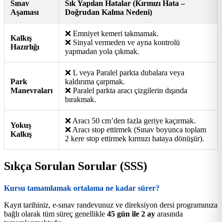
Sınav
Sık Yapılan Hatalar (Kırmızı Hata –
Aşaması
Doğrudan Kalma Nedeni)
❌ Emniyet kemeri takmamak.
Kalkış
❌ Sinyal vermeden ve ayna kontrolü
Hazırlığı
yapmadan yola çıkmak.
❌ L veya Paralel parkta dubalara veya
Park
kaldırıma çarpmak.
Manevraları
❌ Paralel parkta aracı çizgilerin dışında
bırakmak.
❌ Aracı 50 cm’den fazla geriye kaçırmak.
Yokuş
❌ Aracı stop ettirmek (Sınav boyunca toplam
Kalkış
2 kere stop ettirmek kırmızı hataya dönüşür).
Sıkça Sorulan Sorular (SSS)
Kursu tamamlamak ortalama ne kadar sürer?
Kayıt tarihiniz, e-sınav randevunuz ve direksiyon dersi programınıza
bağlı olarak tüm süreç genellikle
45 gün ile 2 ay
arasında