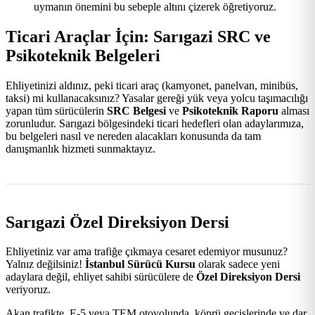
uymanın önemini bu sebeple altını çizerek öğretiyoruz.
Ticari Araçlar İçin: Sarıgazi SRC ve
Psikoteknik Belgeleri
Ehliyetinizi aldınız, peki ticari araç (kamyonet, panelvan, minibüs,
taksi) mi kullanacaksınız? Yasalar gereği yük veya yolcu taşımacılığı
yapan tüm sürücülerin
SRC Belgesi
ve
Psikoteknik Raporu
alması
zorunludur. Sarıgazi bölgesindeki ticari hedefleri olan adaylarımıza,
bu belgeleri nasıl ve nereden alacakları konusunda da tam
danışmanlık hizmeti sunmaktayız.
Sarıgazi Özel Direksiyon Dersi
Ehliyetiniz var ama trafiğe çıkmaya cesaret edemiyor musunuz?
Yalnız değilsiniz!
İstanbul Sürücü Kursu
olarak sadece yeni
adaylara değil, ehliyet sahibi sürücülere de
Özel Direksiyon Dersi
veriyoruz.
Akan trafikte, E-5 veya TEM otoyolunda, köprü geçişlerinde ve dar