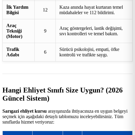
İlk Yardım
Kaza anında hayat kurtaran temel
12
Bilgisi
müdahaleler ve 112 bildirimi.
Araç
Araç göstergeleri, lastik değişimi,
Tekniği
9
sıvı kontrolleri ve temel bakım.
(Motor)
Trafik
Sürücü psikolojisi, empati, öfke
6
Adabı
kontrolü ve trafikte saygı.
Hangi Ehliyet Sınıfı Size Uygun? (2026
Güncel Sistem)
Sarıgazi ehliyet kursu
arayışınızda ihtiyacınıza en uygun belgeyi
seçmek için aşağıdaki detaylı tablomuzu inceleyebilirsiniz. Tüm
sınıflarda hizmet veriyoruz: