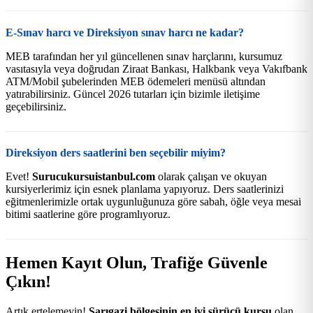
E-Sınav harcı ve Direksiyon sınav harcı ne kadar?
MEB tarafından her yıl güncellenen sınav harçlarını, kursumuz
vasıtasıyla veya doğrudan Ziraat Bankası, Halkbank veya Vakıfbank
ATM/Mobil şubelerinden MEB ödemeleri menüsü altından
yatırabilirsiniz. Güncel 2026 tutarları için bizimle iletişime
geçebilirsiniz.
Direksiyon ders saatlerini ben seçebilir miyim?
Evet!
Surucukursuistanbul.com
olarak çalışan ve okuyan
kursiyerlerimiz için esnek planlama yapıyoruz. Ders saatlerinizi
eğitmenlerimizle ortak uygunluğunuza göre sabah, öğle veya mesai
bitimi saatlerine göre programlıyoruz.
Hemen Kayıt Olun, Trafiğe Güvenle
Çıkın!
Artık ertelemeyin!
Sarıgazi bölgesinin en iyi sürücü kursu
olan