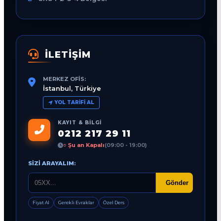
İLETİŞİM
MERKEZ OFIS:
İstanbul, Türkiye
YOL TARIFI AL
KAYIT & BILGI
0212 217 29 11
○ Şu an Kapalı
(09:00 - 19:00)
SIZI ARAYALIM:
Gönder
Fiyat Al
Gerekli Evraklar
Özel Ders