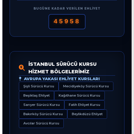
BUGÜNE KADAR VERILEN EHLIYET
45958
İSTANBUL SÜRÜCÜ KURSU
HIZMET BÖLGELERIMIZ
AVRUPA YAKASI EHLIYET KURSLARI
Şişli Sürücü Kursu
Mecidiyeköy Sürücü Kursu
Beşiktaş Ehliyet
Kağıthane Sürücü Kursu
Sarıyer Sürücü Kursu
Fatih Ehliyet Kursu
Bakırköy Sürücü Kursu
Beylikdüzü Ehliyet
Avcılar Sürücü Kursu