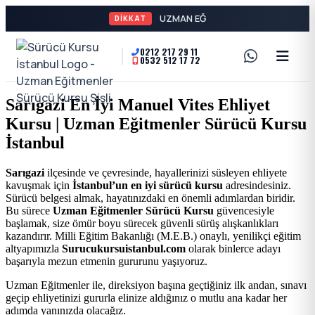
UZMAN EĞİTMENLERLE DİRE
DİKKAT
0212 217 29 11
0532 512 17 72
A2
Sürücü
Motor
Kursu
Sarıgazi En İyi Manuel Vites Ehliyet
Ehliyeti
Kursu | Uzman Eğitmenler Sürücü Kursu
İstanbul
ve
İstanbul
Özel
-
Sarıgazi
ilçesinde ve çevresinde, hayallerinizi süsleyen ehliyete
kavuşmak için
İstanbul’un en iyi sürücü kursu
adresindesiniz.
Direksiyon
Şişli
Sürücü belgesi almak, hayatınızdaki en önemli adımlardan biridir.
Bu sürece
Uzman Eğitmenler Sürücü Kursu
güvencesiyle
Dersi
başlamak, size ömür boyu sürecek güvenli sürüş alışkanlıkları
En
kazandırır. Milli Eğitim Bakanlığı (M.E.B.) onaylı, yenilikçi eğitim
altyapımızla
Surucukursuistanbul.com
olarak binlerce adayı
başarıyla mezun etmenin gururunu yaşıyoruz.
İyi
Uzman Eğitmenler ile, direksiyon başına geçtiğiniz ilk andan, sınavı
geçip ehliyetinizi gururla elinize aldığınız o mutlu ana kadar her
Ehliyet
adımda yanınızda olacağız.