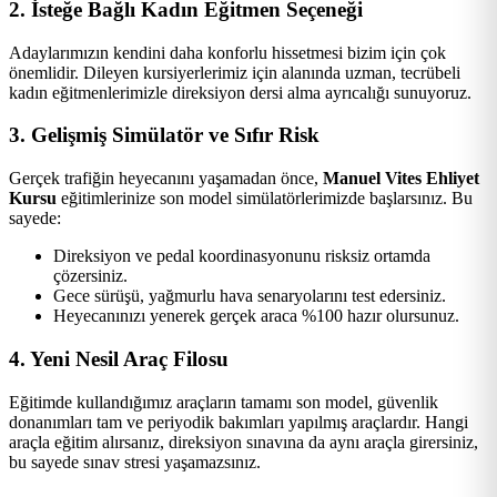
2. İsteğe Bağlı Kadın Eğitmen Seçeneği
Adaylarımızın kendini daha konforlu hissetmesi bizim için çok
önemlidir. Dileyen kursiyerlerimiz için alanında uzman, tecrübeli
kadın eğitmenlerimizle direksiyon dersi alma ayrıcalığı sunuyoruz.
3. Gelişmiş Simülatör ve Sıfır Risk
Gerçek trafiğin heyecanını yaşamadan önce,
Manuel Vites Ehliyet
Kursu
eğitimlerinize son model simülatörlerimizde başlarsınız. Bu
sayede:
Direksiyon ve pedal koordinasyonunu risksiz ortamda
çözersiniz.
Gece sürüşü, yağmurlu hava senaryolarını test edersiniz.
Heyecanınızı yenerek gerçek araca %100 hazır olursunuz.
4. Yeni Nesil Araç Filosu
Eğitimde kullandığımız araçların tamamı son model, güvenlik
donanımları tam ve periyodik bakımları yapılmış araçlardır. Hangi
araçla eğitim alırsanız, direksiyon sınavına da aynı araçla girersiniz,
bu sayede sınav stresi yaşamazsınız.