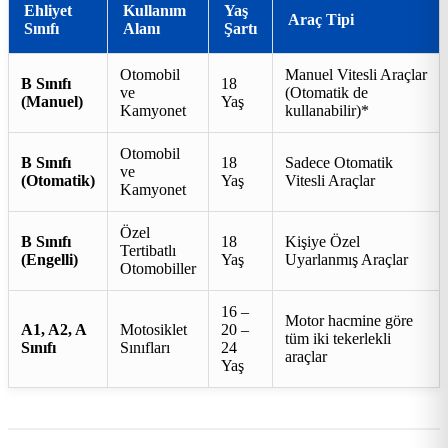
Ehliyet
Kullanım
Yaş
Araç Tipi
Sınıfı
Alanı
Şartı
Otomobil
Manuel Vitesli Araçlar
B Sınıfı
18
ve
(Otomatik de
(Manuel)
Yaş
Kamyonet
kullanabilir)*
Otomobil
B Sınıfı
18
Sadece Otomatik
ve
(Otomatik)
Yaş
Vitesli Araçlar
Kamyonet
Özel
B Sınıfı
18
Kişiye Özel
Tertibatlı
(Engelli)
Yaş
Uyarlanmış Araçlar
Otomobiller
16 –
Motor hacmine göre
A1, A2, A
Motosiklet
20 –
tüm iki tekerlekli
Sınıfı
Sınıfları
24
araçlar
Yaş