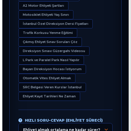
A2 Motor Ehliyeti Şartları
Motosiklet Ehliyeti Yaş Sınırı
İstanbul Özel Direksiyon Dersi Fiyatları
Trafik Korkusu Yenme Eğitimi
Çıkmış Ehliyet Sınav Soruları Çöz
Direksiyon Sınavı Güzergahı Videosu
L Park ve Paralel Park Nasıl Yapılır
Bayan Direksiyon Hocası İstiyorum
Otomatik Vites Ehliyet Almak
SRC Belgesi Veren Kurslar İstanbul
Ehliyet Kayıt Tarihleri Ne Zaman
HIZLI SORU-CEVAP (EHLIYET SÜRECI)
Ehliyet almak ortalama ne kadar sürer?
Eğitim Danışmanı