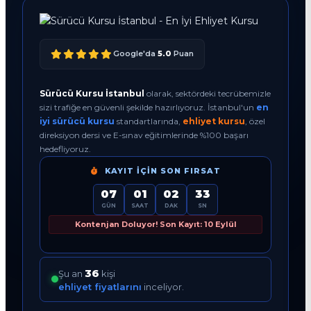
Google'da
5.0
Puan
Sürücü Kursu İstanbul
olarak, sektördeki tecrübemizle
sizi trafiğe en güvenli şekilde hazırlıyoruz. İstanbul'un
en
iyi sürücü kursu
standartlarında,
ehliyet kursu
, özel
direksiyon dersi ve E-sınav eğitimlerinde %100 başarı
hedefliyoruz.
KAYIT İÇIN SON FIRSAT
07
01
02
32
GÜN
SAAT
DAK
SN
Kontenjan Doluyor! Son Kayıt: 10 Eylül
36
Şu an
kişi
ehliyet fiyatlarını
inceliyor.