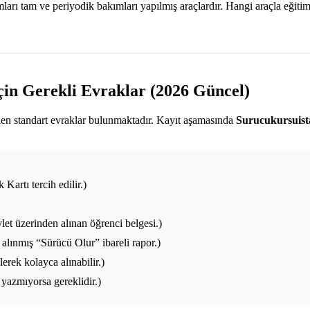
ı tam ve periyodik bakımları yapılmış araçlardır. Hangi araçla eğitim a
çin Gerekli Evraklar (2026 Güncel)
enen standart evraklar bulunmaktadır. Kayıt aşamasında
Surucukursuis
Kartı tercih edilir.)
et üzerinden alınan öğrenci belgesi.)
alınmış “Sürücü Olur” ibareli rapor.)
rek kolayca alınabilir.)
yazmıyorsa gereklidir.)