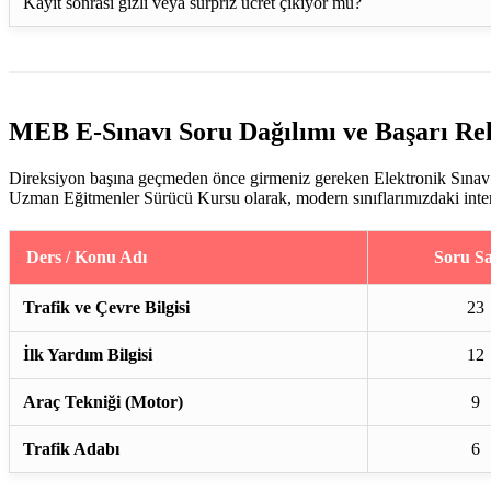
Kayıt sonrası gizli veya sürpriz ücret çıkıyor mu?
MEB E-Sınavı Soru Dağılımı ve Başarı Re
Direksiyon başına geçmeden önce girmeniz gereken Elektronik Sınav (
Uzman Eğitmenler Sürücü Kursu olarak, modern sınıflarımızdaki interakt
Ders / Konu Adı
Soru Sa
Trafik ve Çevre Bilgisi
23
İlk Yardım Bilgisi
12
Araç Tekniği (Motor)
9
Trafik Adabı
6