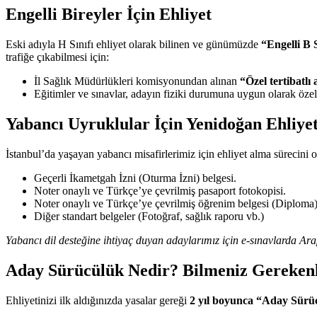
Engelli Bireyler İçin Ehliyet
Eski adıyla H Sınıfı ehliyet olarak bilinen ve günümüzde
“Engelli B S
trafiğe çıkabilmesi için:
İl Sağlık Müdürlükleri komisyonundan alınan
“Özel tertibatlı
Eğitimler ve sınavlar, adayın fiziki durumuna uygun olarak özel 
Yabancı Uyruklular İçin Yenidoğan Ehliye
İstanbul’da yaşayan yabancı misafirlerimiz için ehliyet alma sürecini 
Geçerli İkametgah İzni (Oturma İzni) belgesi.
Noter onaylı ve Türkçe’ye çevrilmiş pasaport fotokopisi.
Noter onaylı ve Türkçe’ye çevrilmiş öğrenim belgesi (Diploma)
Diğer standart belgeler (Fotoğraf, sağlık raporu vb.)
Yabancı dil desteğine ihtiyaç duyan adaylarımız için e-sınavlarda A
Aday Sürücülük Nedir? Bilmeniz Gereken
Ehliyetinizi ilk aldığınızda yasalar gereği
2 yıl boyunca “Aday Sürü