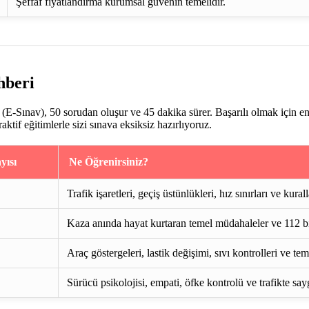
Şeffaf fiyatlandırma kurumsal güvenin temelidir.
hberi
E-Sınav), 50 sorudan oluşur ve 45 dakika sürer. Başarılı olmak için e
if eğitimlerle sizi sınava eksiksiz hazırlıyoruz.
yısı
Ne Öğrenirsiniz?
Trafik işaretleri, geçiş üstünlükleri, hız sınırları ve kurall
Kaza anında hayat kurtaran temel müdahaleler ve 112 bi
Araç göstergeleri, lastik değişimi, sıvı kontrolleri ve te
Sürücü psikolojisi, empati, öfke kontrolü ve trafikte say