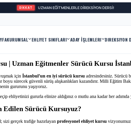
UZMAN EĞİTMENLERLE DİREKSİYON DERSİ!
DİKKAT
YFA
KURUMSAL
EHLIYET SINIFLARI
ADAY İŞLEMLERI
DIREKSIYON 
rsu | Uzman Eğitmenler Sürücü Kursu İstan
avuşmak için
İstanbul’un en iyi sürücü kursu
adresindesiniz. Sürücü b
boyu sürecek güvenli sürüş alışkanlıkları kazandırır. Milli Eğitim Baka
menin gururunu yaşıyoruz.
eçip ehliyetinizi gururla elinize aldığınız o mutlu ana kadar her adımda
h Edilen Sürücü Kursuyuz?
; sizi gerçek trafiğe hazırlayan
profesyonel ehliyet kursu
vizyonumuzd