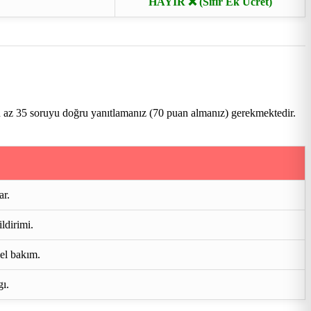
HAYIR ❌ (Sıfır Ek Ücret)
n az 35 soruyu doğru yanıtlamanız (70 puan almanız) gerekmektedir.
ar.
ldirimi.
mel bakım.
gı.