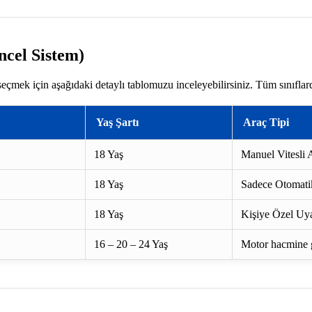
ncel Sistem)
seçmek için aşağıdaki detaylı tablomuzu inceleyebilirsiniz. Tüm sınıflar
Yaş Şartı
Araç Tipi
18 Yaş
Manuel Vitesli A
18 Yaş
Sadece Otomatik
18 Yaş
Kişiye Özel Uya
16 – 20 – 24 Yaş
Motor hacmine gö