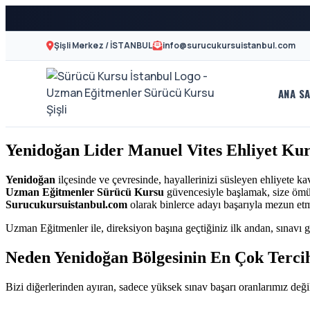
Şişli Merkez / İSTANBUL
info@surucukursuistanbul.com
ANA SA
A2
Sürücü
Motor
Kursu
Yenidoğan Lider Manuel Vites Ehliyet Ku
Ehliyeti
İstanbul
ve
Yenidoğan
ilçesinde ve çevresinde, hayallerinizi süsleyen ehliyete k
Uzman Eğitmenler Sürücü Kursu
güvencesiyle başlamak, size ömür 
Özel
-
Surucukursuistanbul.com
olarak binlerce adayı başarıyla mezun et
Direksiyon
Uzman Eğitmenler ile, direksiyon başına geçtiğiniz ilk andan, sınavı g
Şişli
Dersi
Neden Yenidoğan Bölgesinin En Çok Terci
En
Bizi diğerlerinden ayıran, sadece yüksek sınav başarı oranlarımız değil
İyi