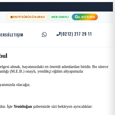
EN İYİ SÜRÜCÜ KURSU
MEB ONAYLI
4.9/5 PUAN
(0212) 217 29 11
DERSI
İLETIŞIM
bul
elgesi almak, hayatınızdaki en önemli adımlardan biridir. Bu sürece
nlığı (M.E.B.) onaylı, yenilikçi eğitim altyapımızla
 yanınızda olacağız.
ur. İşte
Yenidoğan
şubemizde sizi bekleyen ayrıcalıklar: