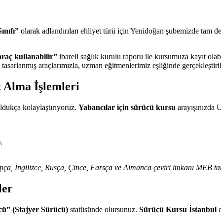
ınıfı”
olarak adlandırılan ehliyet türü için Yenidoğan şubemizde tam d
 araç kullanabilir”
ibareli sağlık kurulu raporu ile kursumuza kayıt olabi
tasarlanmış araçlarımızla, uzman eğitmenlerimiz eşliğinde gerçekleştiril
t Alma İşlemleri
oldukça kolaylaştırıyoruz.
Yabancılar için sürücü kursu
arayışınızda U
.
rapça, İngilizce, Rusça, Çince, Farsça ve Almanca çeviri imkanı MEB ta
ler
cü” (Stajyer Sürücü)
statüsünde olursunuz.
Sürücü Kursu İstanbul
o