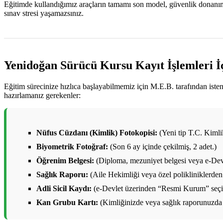
Eğitimde kullandığımız araçların tamamı son model, güvenlik donanımlar
sınav stresi yaşamazsınız.
Yenidoğan Sürücü Kursu Kayıt İşlemleri İ
Eğitim sürecinize hızlıca başlayabilmemiz için M.E.B. tarafından ist
hazırlamanız gerekenler:
Nüfus Cüzdanı (Kimlik) Fotokopisi:
(Yeni tip T.C. Kimlik 
Biyometrik Fotoğraf:
(Son 6 ay içinde çekilmiş, 2 adet.)
Öğrenim Belgesi:
(Diploma, mezuniyet belgesi veya e-Devl
Sağlık Raporu:
(Aile Hekimliği veya özel polikliniklerden 
Adli Sicil Kaydı:
(e-Devlet üzerinden “Resmi Kurum” seçile
Kan Grubu Kartı:
(Kimliğinizde veya sağlık raporunuzda 