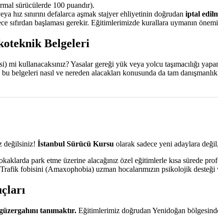
mal sürücülerde 100 puandır).
veya hız sınırını defalarca aşmak stajyer ehliyetinin doğrudan
iptal edil
e sıfırdan başlaması gerekir. Eğitimlerimizde kurallara uymanın önemin
koteknik Belgeleri
aksi) mi kullanacaksınız? Yasalar gereği yük veya yolcu taşımacılığı yap
, bu belgeleri nasıl ve nereden alacakları konusunda da tam danışmanlı
 değilsiniz!
İstanbul Sürücü Kursu
olarak sadece yeni adaylara değil,
aklarda park etme üzerine alacağınız özel eğitimlerle kısa sürede prof
. Trafik fobisini (Amaxophobia) uzman hocalarımızın psikolojik desteği 
çları
güzergahını tanımaktır.
Eğitimlerimiz doğrudan Yenidoğan bölgesinde