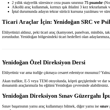
2 yıllık stajyerlik süresince ceza puanı sınırınız
75 puandır
(Nor
Alkollü araç kullanmak, kırmızı ışık ihlalini 3 kez tekrarlamak 
İptal durumunda adayın tekrar sürücü kursuna yazılması ve sürec
Ticari Araçlar İçin: Yenidoğan SRC ve Psi
Ehliyetinizi aldınız, peki ticari araç (kamyonet, panelvan, minibüs, t
zorunludur. Yenidoğan bölgesindeki ticari hedefleri olan adaylarımıza
Yenidoğan Özel Direksiyon Dersi
Ehliyetiniz var ama trafiğe çıkmaya cesaret edemiyor musunuz? Yalnız
Akan trafikte, E-5 veya TEM otoyolunda, köprü geçişlerinde ve dar sok
donanımlı araçlarımızla bu eğitimi Yenidoğan çevresinde alabilirsiniz
Yenidoğan Direksiyon Sınav Güzergahı İpu
Sınav başarısının yarısı araç kullanmayı bilmek, diğer yarısı ise
sınav 